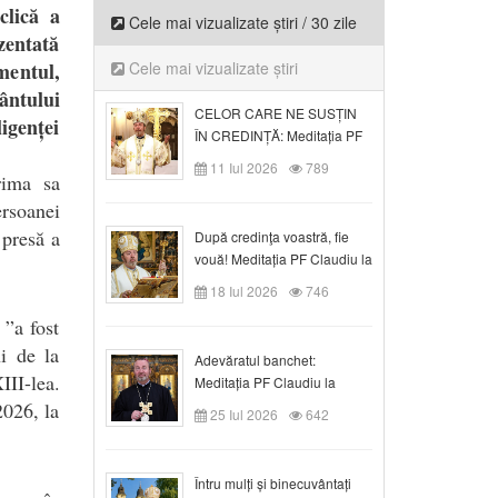
clică a
Cele mai vizualizate știri / 30 zile
zentată
mentul,
Cele mai vizualizate știri
ântului
CELOR CARE NE SUSȚIN
igenței
ÎN CREDINȚĂ: Meditația PF
Claudiu la Duminica a VI-a
11 Iul 2026
789
rima sa
după Rusalii
ersoanei
 presă a
După credinţa voastră, fie
vouă! Meditația PF Claudiu la
duminica a VII-a după Rusalii
18 Iul 2026
746
 ”a fost
i de la
Adevăratul banchet:
II-lea.
Meditația PF Claudiu la
Duminica a VIII-a după
2026, la
25 Iul 2026
642
Rusalii
Întru mulți și binecuvântați