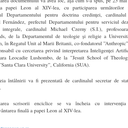
area documentului va avea loc, așa cum s-a spus, pe 25 mai 
ța papei Leon al XIV-lea, cu participarea următorilor in
tul Departamentului pentru doctrina credinței, cardinalul
 Fernández, prefectul Departamentului pentru serviciul dezv
integrale, cardinalul Michael Czerny (S.I.), profesoa
ds, de la Departamentul de teologie și religie a Universită
 în Regatul Unit al Marii Britanii, co-fondatorul ”Anthropi
onsabil cu cercetarea privind interpretarea Inteligenței Artific
oara Leocadie Lushombo, de la ”Jesuit School of Theolog
”Santa Clara University”, California (SUA).
ia întâlnirii va fi prezentată de cardinalul secretar de sta
.
tarea scrisorii enciclice se va încheia cu intervenți
ântarea finală a papei Leon al XIV-lea.