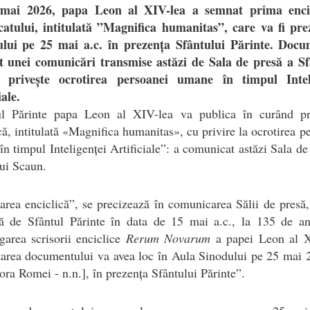
mai 2026, papa Leon al XIV-lea a semnat prima enci
icatului, intitulată ”Magnifica humanitas”, care va fi pre
ului pe 25 mai a.c. în prezența Sfântului Părinte. Docu
it unei comunicări transmise astăzi de Sala de presă a Sf
 privește ocrotirea persoanei umane în timpul Intel
iale.
ul Părinte papa Leon al XIV-lea va publica în curând p
că, intitulată «Magnifica humanitas», cu privire la ocrotirea p
n timpul Inteligenței Artificiale”: a comunicat astăzi Sala de
ui Scaun.
area enciclică”, se precizează în comunicarea Sălii de presă,
ă de Sfântul Părinte în data de 15 mai a.c., la 135 de an
area scrisorii enciclice
Rerum Novarum
a papei Leon al XI
area documentului va avea loc în Aula Sinodului pe 25 mai 
ora Romei - n.n.], în prezența Sfântului Părinte”.