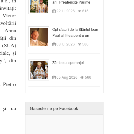
a.c., în
ani, Preafericite Părinte
vitați:
Claudiu!
22 Iul 2026
615
 Víctor
oltării
ra Anna
Opt sfaturi de la Sfântul Ioan
Paul al II-lea pentru un
ții din
creștin
08 Iul 2026
586
c” (SUA)
iale, și
y”, din
Zâmbetul speranței
05 Aug 2026
566
t Pietro
a și cu
Gaseste-ne pe Facebook