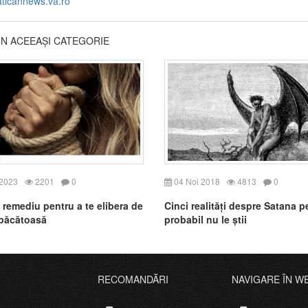
aticannews.va.ro
DIN ACEEAȘI CATEGORIE
 2023
2201
0
04 Noi 2018
4813
0
 remediu pentru a te elibera de
Cinci realități despre Satana p
 păcătoasă
probabil nu le știi
RECOMANDĂRI
NAVIGARE ÎN W