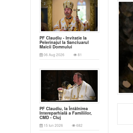
PF Claudiu - Invitație la
Pelerinajul la Sanctuarul
Maicii Domnului
06 Aug 2026
81
PF Claudiu, la Întâlnirea
Intereparhială a Familiilor,
CMD - Cluj
15 Iun 2026
682