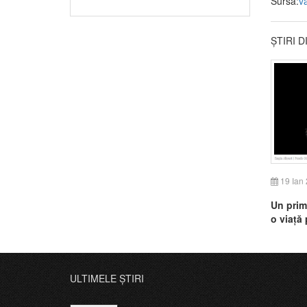
Sursa:
v
ȘTIRI 
19 Ian
Un prim
o viață
ULTIMELE ȘTIRI