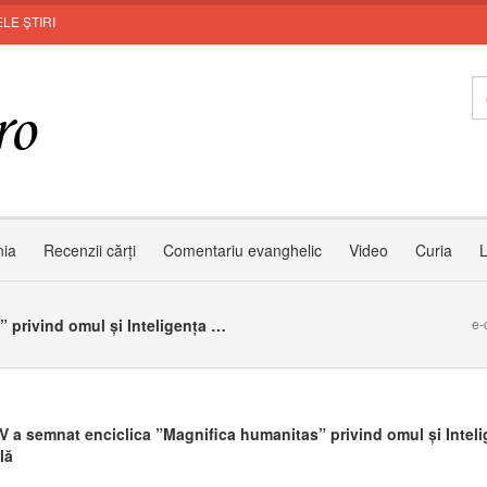
LE ȘTIRI
nia
Recenzii cărți
Comentariu evanghelic
Video
Curia
L
Leon XIV a semnat enciclica ”Magnifica humanitas” privind omul și Inteligența Artificială
e-
V a semnat enciclica ”Magnifica humanitas” privind omul și Inteli
lă