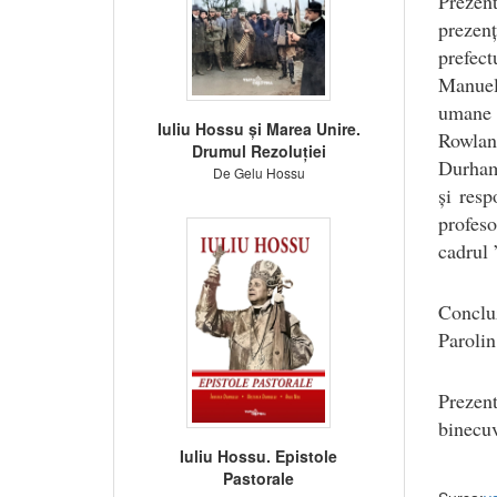
Prezent
prezen
prefec
Manuel
umane 
Iuliu Hossu și Marea Unire.
Rowlan
Drumul Rezoluției
Durham,
De Gelu Hossu
și resp
profes
cadrul 
Concluz
Parolin
Prezen
binecuv
Iuliu Hossu. Epistole
Pastorale