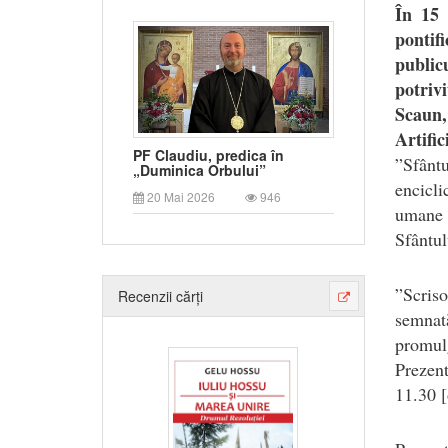
În 15 
pontif
public
potriv
Scaun,
Artific
PF Claudiu, predica în
”
Sfânt
„Duminica Orbului”
encicli
20 Mai 2026
946
umane î
Sfântul
”Scriso
Recenzii cărți
semnat
promulg
Prezent
11.30 [