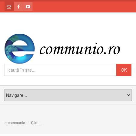
e-communio
Știri
PF Claudiu, la Sanctuarul CMD din Cluj-Napoca: Prima 