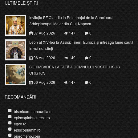
ULTIMELE ȘTIRI
Invitația PF Claudiu la Pelerinajul de la Sanctuarul
Arhiepiscopal Major din Cluj-Napoca
07 Aug 2026
147
0
Leon al XIV-lea la Assisi: Tineri, Europa și întreaga lume caută
în voi noi sfinți
06 Aug 2026
149
0
SCHIMBAREA LA FAŢĂ A DOMNULUI NOSTRU ISUS
CRISTOS
06 Aug 2026
147
0
RECOMANDĂRI
bisericaromanaunita.ro
episcopiabucuresti.ro
egco.ro
episcopiamm.ro
pioromeno.com