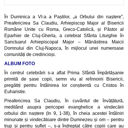
În Duminica a VI-a a Paștilor, „a Orbului din naștere”,
Preafericirea Sa Claudiu, Arhiepiscop Major al Bisericii
Române Unite cu Roma, Greco-Catolică, și Păstor al
Eparhiei de Cluj-Gherla, a celebrat Sfânta Liturghie în
Sanctuarul Arhiepiscopal Major – Mănăstirea Maicii
Domnului din Cluj-Napoca, în mijlocul unei numeroase
comunități de credincioși.
ALBUM FOTO
În centrul celebrării s-a aflat Prima Sfântă Împărtășanie
primită de șase copii, semn viu al reînnoirii Bisericii,
pregătiți pentru întâlnirea lor conștientă cu Cristos în
Euharistie.
Preafericirea Sa Claudiu, în cuvântul de învățătură,
meditând asupra pericopei evanghelice a vindecării
orbului din naștere (In 9, 1-38), în cheia acestei întâlniri
minunate și vindecătoare dintre Dumnezeu și om – pentru
trup și pentru suflet –, s-a îndreptat către copiii care au