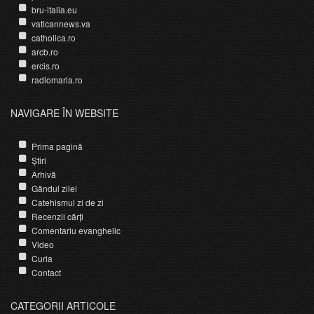
bru-italia.eu
vaticannews.va
catholica.ro
arcb.ro
ercis.ro
radiomaria.ro
NAVIGARE ÎN WEBSITE
Prima pagină
Știri
Arhivă
Gândul zilei
Catehismul zi de zi
Recenzii cărți
Comentariu evanghelic
Video
Curia
Contact
CATEGORII ARTICOLE