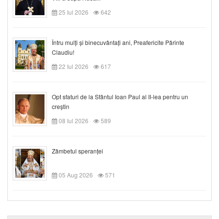
25 Iul 2026
642
Întru mulți și binecuvântați ani, Preafericite Părinte
Claudiu!
22 Iul 2026
617
Opt sfaturi de la Sfântul Ioan Paul al II-lea pentru un
creștin
08 Iul 2026
589
Zâmbetul speranței
05 Aug 2026
571