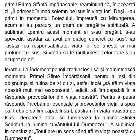
primit Prima Sfântă Împărtășanie, reamintind că, în această
zi, „Îl primesc în mod solemn pe Isus în viața lor”. Deși L-au
primit în momentul Botezului, împreună cu Mirungerea,
acum ei au parcurs un drum de pregătire spirituală. A
subliniat: „pentru acest moment ei s-au pregătit, s-au
spovedit, așadar au avut un dialog concret cu Isus”, iar
„astăzi, cu responsabilitate, viața lor se unește și mai
profund cu Isus. Și vreau să le mulțumesc celor care s-au
ocupat de ei”.
Ierarhul i-a îndemnat pe toți credincioșii să-și reamintească
momentul Primei Sfinte Împărtășanii, pentru a ieși din
obișnuința și rutina de zi cu zi, astfel încât „să trăim viața
noastră mult mai responsabil”, adică „să fim capabili în a
răspunde provocărilor din viața noastră”. Pentru a putea
răspunde întrebărilor esențiale și provocărilor vieții, a spus
că „trebuie să fim capabili să-L păstrăm în viața noastră pe
Isus”, deoarece „totul se luminează la lumina Sfintei
Scripturi, la lumina cuvântului lui Dumnezeu”. A subliniat,
în concluzie: „Totul are un sens când trăim viața noastră cu
Dumnezeu”.