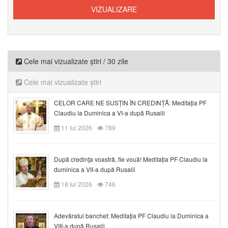
Cele mai vizualizate știri / 30 zile
Cele mai vizualizate știri
CELOR CARE NE SUSȚIN ÎN CREDINȚĂ: Meditația PF
Claudiu la Duminica a VI-a după Rusalii
11 Iul 2026
789
După credinţa voastră, fie vouă! Meditația PF Claudiu la
duminica a VII-a după Rusalii
18 Iul 2026
746
Adevăratul banchet: Meditația PF Claudiu la Duminica a
VIII-a după Rusalii