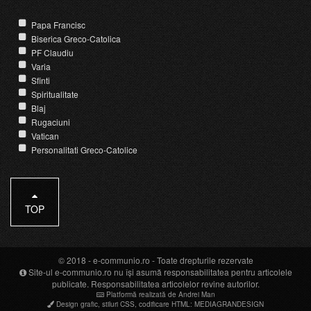
Papa Francisc
Biserica Greco-Catolica
PF Claudiu
Varia
Sfinti
Spiritualitate
Blaj
Rugaciuni
Vatican
Personalitati Greco-Catolice
TOP
© 2018 -
e-communio.ro
- Toate drepturile rezervate
Site-ul e-communio.ro nu își asumă responsabilitatea pentru articolele
publicate. Responsabilitatea articolelor revine autorilor.
Platformă realizată de Andrei Man
Design grafic
,
stiluri CSS
,
codificare HTML
:
MEDIAGRANDESIGN