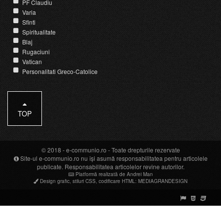
PF Claudiu
Varia
Sfinti
Spiritualitate
Blaj
Rugaciuni
Vatican
Personalitati Greco-Catolice
TOP
© 2018 -
e-communio.ro
- Toate drepturile rezervate
Site-ul e-communio.ro nu își asumă responsabilitatea pentru articolele
publicate. Responsabilitatea articolelor revine autorilor.
Platformă realizată de Andrei Man
Design grafic
,
stiluri CSS
,
codificare HTML
:
MEDIAGRANDESIGN