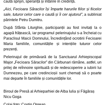
caută sprijin, speranță și întărire în credință.
„Aici, Fecioara Săracilor își împarte harurile fiilor și fiicelor
sale, tuturor celor care o caută și îi cer ajutorul”
, a subliniat
părintele Petru Dumitru.
După Sfânta Liturghie, participanții au fost invitați la o
agapă frățească, iar programul pelerinajului s-a încheiat cu
Paraclisul Maicii Domnului, încredințând ocrotirii Fecioarei
Maria familiile, comunitățile și intențiile tuturor celor
prezenți.
Pelerinajul de primăvară de la Sanctuarul Arhiepiscopal
Major „Fecioara Săracilor” din Cărbunari rămâne, astfel, un
prilej de reînnoire spirituală și de redescoperire a iubirii lui
Dumnezeu, pe care credincioșii sunt chemați să o poarte
mai departe în familiile și comunitățile lor.
Biroul de Presă al Arhieparhiei de Alba Iulia și Făgăraș
Nicu Goga
Colaj foto: Costin Oprean