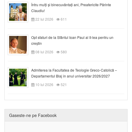
Întru mulți și binecuvântați ani, Preafericite Părinte
Claudiu!
22 Iul 2026
611
Opt sfaturi de la Sfântul Ioan Paul al II-lea pentru un
creștin
08 Iul 2026
580
Admiterea la Facultatea de Teologie Greco-Catolică –
Departamentul Blaj în anul universitar 2026/2027
10 Iul 2026
521
Gaseste-ne pe Facebook