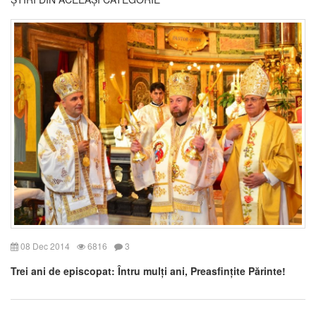
08 Dec 2014
6816
3
Trei ani de episcopat: Întru mulți ani, Preasfințite Părinte!