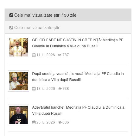
Cele mai vizualizate știri / 30 zile
Cele mai vizualizate știri
CELOR CARE NE SUSȚIN ÎN CREDINȚĂ: Meditația PF
Claudiu la Duminica a VI-a după Rusalii
11 Iul 2026
787
După credinţa voastră, fie vouă! Meditația PF Claudiu la
duminica a VII-a după Rusalii
18 Iul 2026
738
Adevăratul banchet: Meditația PF Claudiu la Duminica a
VIII-a după Rusalii
25 Iul 2026
636