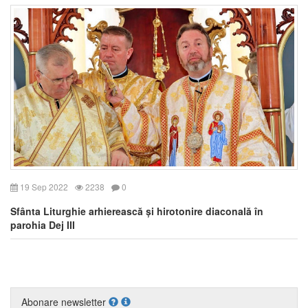
19 Sep 2022
2238
0
Sfânta Liturghie arhierească și hirotonire diaconală în
parohia Dej III
Abonare newsletter