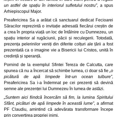
un astfel de spațiu în interiorul sufletului nostru”
, a spus
Arhiepiscopul Major.
Preafericirea Sa a arătat că sanctuarul dedicat Fecioarei
Săracilor reprezintă o invitație adresată fiecărui creștin de
a crea în propria viață un loc de întâlnire cu Dumnezeu, un
spațiu interior al rugăciunii, păcii și reculegerii. Totodată,
prezența pelerinilor veniți din diferite colțuri ale țării a fost
prezentată ca o imagine vie a Bisericii lui Cristos, unită în
credință și speranță.
Pornind de la exemplul Sfintei Tereza de Calcutta, care
spunea că nu a încercat să schimbe lumea, ci doar să fie
„o
picătură de apă limpede într-un ocean tulbure”
,
Preafericirea Sa i-a îndemnat pe cei prezenți să devină
semne ale prezenței lui Dumnezeu în lumea de astăzi.
„Suntem aici fiindcă încercăm să fim, la lumina Spiritului
Sfânt, picături de apă limpede în această lume”
, a afirmat
PF Claudiu, amintind că adevărata transformare începe
prin convertirea propriei inimi.