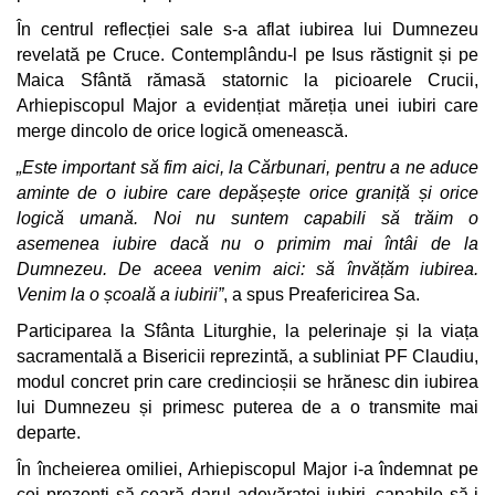
În centrul reflecției sale s-a aflat iubirea lui Dumnezeu
revelată pe Cruce. Contemplându-l pe Isus răstignit și pe
Maica Sfântă rămasă statornic la picioarele Crucii,
Arhiepiscopul Major a evidențiat măreția unei iubiri care
merge dincolo de orice logică omenească.
„Este important să fim aici, la Cărbunari, pentru a ne aduce
aminte de o iubire care depășește orice graniță și orice
logică umană. Noi nu suntem capabili să trăim o
asemenea iubire dacă nu o primim mai întâi de la
Dumnezeu. De aceea venim aici: să învățăm iubirea.
Venim la o școală a iubirii”
, a spus Preafericirea Sa.
Participarea la Sfânta Liturghie, la pelerinaje și la viața
sacramentală a Bisericii reprezintă, a subliniat PF Claudiu,
modul concret prin care credincioșii se hrănesc din iubirea
lui Dumnezeu și primesc puterea de a o transmite mai
departe.
În încheierea omiliei, Arhiepiscopul Major i-a îndemnat pe
cei prezenți să ceară darul adevăratei iubiri, capabile să-i