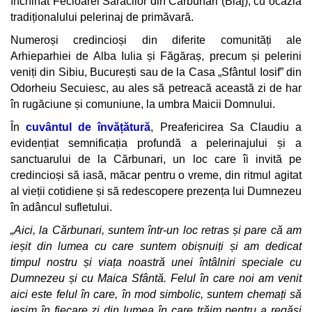
închinat Fecioarei Săracilor din Cărbunari (Blaj), cu ocazia
tradiționalului pelerinaj de primăvară.
Numeroși credincioși din diferite comunități ale
Arhieparhiei de Alba Iulia și Făgăraș, precum și pelerini
veniți din Sibiu, București sau de la Casa „Sfântul Iosif” din
Odorheiu Secuiesc, au ales să petreacă această zi de har
în rugăciune și comuniune, la umbra Maicii Domnului.
În
cuvântul de învățătură
, Preafericirea Sa Claudiu a
evidențiat semnificația profundă a pelerinajului și a
sanctuarului de la Cărbunari, un loc care îi invită pe
credincioși să iasă, măcar pentru o vreme, din ritmul agitat
al vieții cotidiene și să redescopere prezența lui Dumnezeu
în adâncul sufletului.
„Aici, la Cărbunari, suntem într-un loc retras și pare că am
ieșit din lumea cu care suntem obișnuiți și am dedicat
timpul nostru și viața noastră unei întâlniri speciale cu
Dumnezeu și cu Maica Sfântă. Felul în care noi am venit
aici este felul în care, în mod simbolic, suntem chemați să
ieșim în fiecare zi din lumea în care trăim pentru a regăsi