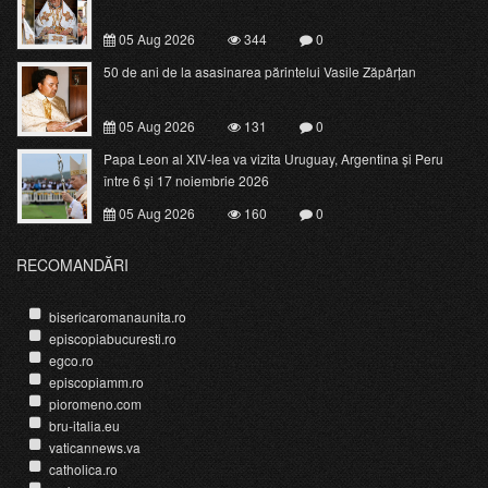
05 Aug 2026
344
0
50 de ani de la asasinarea părintelui Vasile Zăpârțan
05 Aug 2026
131
0
Papa Leon al XIV-lea va vizita Uruguay, Argentina și Peru
între 6 și 17 noiembrie 2026
05 Aug 2026
160
0
RECOMANDĂRI
bisericaromanaunita.ro
episcopiabucuresti.ro
egco.ro
episcopiamm.ro
pioromeno.com
bru-italia.eu
vaticannews.va
catholica.ro