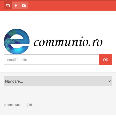
e-communio
Știri
PF Claudiu: „La Cărbunari venim să învățăm Iubirea lui 