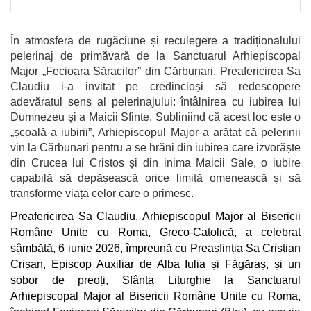
În atmosfera de rugăciune și reculegere a tradiționalului
pelerinaj de primăvară de la Sanctuarul Arhiepiscopal
Major „Fecioara Săracilor” din Cărbunari, Preafericirea Sa
Claudiu i-a invitat pe credincioși să redescopere
adevăratul sens al pelerinajului: întâlnirea cu iubirea lui
Dumnezeu și a Maicii Sfinte. Subliniind că acest loc este o
„școală a iubirii”, Arhiepiscopul Major a arătat că pelerinii
vin la Cărbunari pentru a se hrăni din iubirea care izvorăște
din Crucea lui Cristos și din inima Maicii Sale, o iubire
capabilă să depășească orice limită omenească și să
transforme viața celor care o primesc.
Preafericirea Sa Claudiu, Arhiepiscopul Major al Bisericii
Române Unite cu Roma, Greco-Catolică, a celebrat
sâmbătă, 6 iunie 2026, împreună cu Preasfinția Sa Cristian
Crișan, Episcop Auxiliar de Alba Iulia și Făgăraș, și un
sobor de preoți, Sfânta Liturghie la Sanctuarul
Arhiepiscopal Major al Bisericii Române Unite cu Roma,