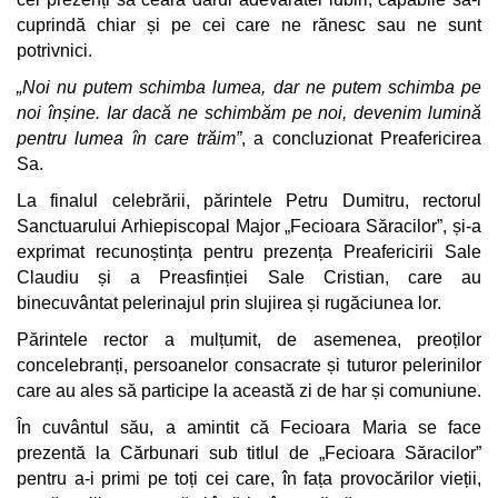
cuprindă chiar și pe cei care ne rănesc sau ne sunt
potrivnici.
„Noi nu putem schimba lumea, dar ne putem schimba pe
noi înșine. Iar dacă ne schimbăm pe noi, devenim lumină
pentru lumea în care trăim”
, a concluzionat Preafericirea
Sa.
La finalul celebrării, părintele Petru Dumitru, rectorul
Sanctuarului Arhiepiscopal Major „Fecioara Săracilor”, și-a
exprimat recunoștința pentru prezența Preafericirii Sale
Claudiu și a Preasfinției Sale Cristian, care au
binecuvântat pelerinajul prin slujirea și rugăciunea lor.
Părintele rector a mulțumit, de asemenea, preoților
concelebranți, persoanelor consacrate și tuturor pelerinilor
care au ales să participe la această zi de har și comuniune.
În cuvântul său, a amintit că Fecioara Maria se face
prezentă la Cărbunari sub titlul de „Fecioara Săracilor”
pentru a-i primi pe toți cei care, în fața provocărilor vieții,