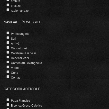
arcb.ro
ercis.ro
radiomaria.ro
NAVIGARE ÎN WEBSITE
Prima pagină
Știri
Arhivă
Gândul zilei
Catehismul zi de zi
Recenzii cărți
Comentariu evanghelic
Video
Curia
Contact
CATEGORII ARTICOLE
Papa Francisc
Biserica Greco-Catolica