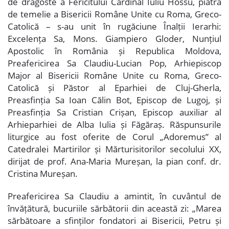
de dragoste a Fericitului Cardinal Iuliu Hossu, piatră
de temelie a Bisericii Române Unite cu Roma, Greco-
Catolică – s-au unit în rugăciune Înalții Ierarhi:
Excelența Sa, Mons. Giampiero Gloder, Nunțiul
Apostolic în România și Republica Moldova,
Preafericirea Sa Claudiu-Lucian Pop, Arhiepiscop
Major al Bisericii Române Unite cu Roma, Greco-
Catolică și Păstor al Eparhiei de Cluj-Gherla,
Preasfinția Sa Ioan Călin Bot, Episcop de Lugoj, și
Preasfinția Sa Cristian Crișan, Episcop auxiliar al
Arhieparhiei de Alba Iulia și Făgăraș. Răspunsurile
liturgice au fost oferite de Corul „Adoremus” al
Catedralei Martirilor și Mărturisitorilor secolului XX,
dirijat de prof. Ana-Maria Mureșan, la pian conf. dr.
Cristina Mureșan.
Preafericirea Sa Claudiu a amintit, în cuvântul de
învățătură, bucuriile sărbătorii din această zi: „Marea
sărbătoare a sfinților fondatori ai Bisericii, Petru și