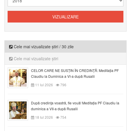
Cele mai vizualizate știri / 30 zile
Cele mai vizualizate știri
CELOR CARE NE SUSȚIN ÎN CREDINȚĂ: Meditația PF
Claudiu la Duminica a VI-a după Rusalii
11 Iul 2026
796
După credinţa voastră, fie vouă! Meditația PF Claudiu la
duminica a VII-a după Rusalii
18 Iul 2026
754