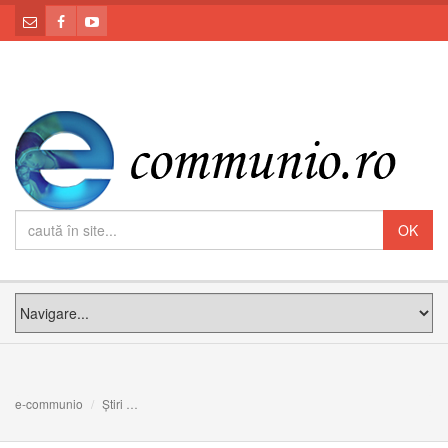
e-communio
Știri
Sfânta Liturghie arhierească în sărbătoarea Ss Petru și P