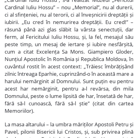
Cardinal Iuliu Hossu” – nou „Memorial”, nu al durerii,
ci al sfințeniei, nu al terorii, ci al înveșnicirii dreptății și
iubirii. „Eu cred în nemurirea dreptății. Eu cred!” –
răsună până azi glas slăbit la vârsta senectuții, dar
ferm, al Fericitului Iuliu Hossu, și, la fel, mesajul său
peste timp, un mesaj de iertare și iubire nesfârșită,
cum a citat Excelența Sa Mons. Giampiero Gloder,
Nunțiul Apostolic în România și Republica Moldova, în
cuvântul rostit în acest context: „Trăiesc îmbrățișând
zilnic întreaga Eparhie, cuprinzând-o în această mare a
harului nemărginit al Domnului. Sunt puțin eu pentru
acest har nemărginit, pentru a-l revărsa, din mila
Domnului, peste o lume lipsită de har, însetată de har,
fără să-l cunoască, fără să-l știe” (citat din cartea
Memoriilor).
La masa altarului – la umbra măriților Apostoli Petru și
Pavel, pilonii Bisericii lui Cristos, și, sub privirea plină