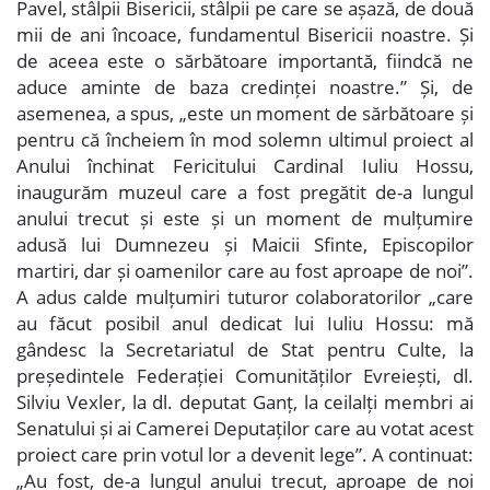
Pavel, stâlpii Bisericii, stâlpii pe care se așază, de două
mii de ani încoace, fundamentul Bisericii noastre. Și
de aceea este o sărbătoare importantă, fiindcă ne
aduce aminte de baza credinței noastre.” Și, de
asemenea, a spus, „este un moment de sărbătoare și
pentru că încheiem în mod solemn ultimul proiect al
Anului închinat Fericitului Cardinal Iuliu Hossu,
inaugurăm muzeul care a fost pregătit de-a lungul
anului trecut și este și un moment de mulțumire
adusă lui Dumnezeu și Maicii Sfinte, Episcopilor
martiri, dar și oamenilor care au fost aproape de noi”.
A adus calde mulțumiri tuturor colaboratorilor „care
au făcut posibil anul dedicat lui Iuliu Hossu: mă
gândesc la Secretariatul de Stat pentru Culte, la
președintele Federației Comunităților Evreiești, dl.
Silviu Vexler, la dl. deputat Ganț, la ceilalți membri ai
Senatului și ai Camerei Deputaților care au votat acest
proiect care prin votul lor a devenit lege”. A continuat:
„Au fost, de-a lungul anului trecut, aproape de noi