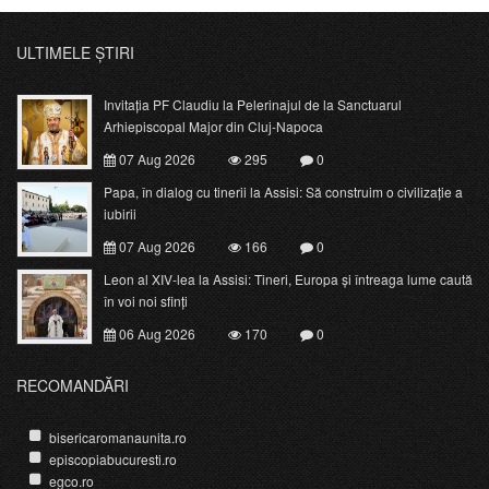
ULTIMELE ȘTIRI
Invitația PF Claudiu la Pelerinajul de la Sanctuarul
Arhiepiscopal Major din Cluj-Napoca
07 Aug 2026
295
0
Papa, în dialog cu tinerii la Assisi: Să construim o civilizație a
iubirii
07 Aug 2026
166
0
Leon al XIV-lea la Assisi: Tineri, Europa și întreaga lume caută
în voi noi sfinți
06 Aug 2026
170
0
RECOMANDĂRI
bisericaromanaunita.ro
episcopiabucuresti.ro
egco.ro