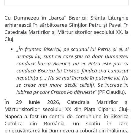
Cu Dumnezeu în „barca” Bisericii: Sfânta Liturghie
arhierească în sărbătoarea Sfinților Petru și Pavel, în
Catedrala Martirilor și Mărturisitorilor secolului XX, la
Cluj
„
În fruntea Bisericii, pe scaunul lui Petru, și el, și
urmașii lui, sunt cei care știu că doar Dumnezeu
conduce barca Bisericii, nu ei. Petru este pus să
conducă Biserica lui Cristos, fiindcă și-a cunoscut
neputința (…) Nu se mai încrede în puterile lui. Nu
se crede mai mare decât ceilalți. Se încrede în
iubirea pe care Cristos i-o dăruiește
” (PF Claudiu).
În 29 iunie 2026, Catedrala Martirilor și
Mărturisitorilor secolului XX din Piața Cipariu, Cluj-
Napoca a fost un centru de comuniune în Biserica
Catolică din România, un spațiu în care
binecuvântarea lui Dumnezeu a coborât din înălțimea