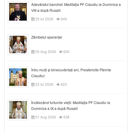
Adevăratul banchet: Meditația PF Claudiu la Duminica a
VIII-a după Rusalii
25 Iul 2026
649
Zâmbetul speranței
05 Aug 2026
630
Întru mulți și binecuvântați ani, Preafericite Părinte
Claudiu!
22 Iul 2026
623
Încălecând furtunile vieții: Meditația PF Claudiu la
Duminica a IX-a după Rusalii
01 Aug 2026
538