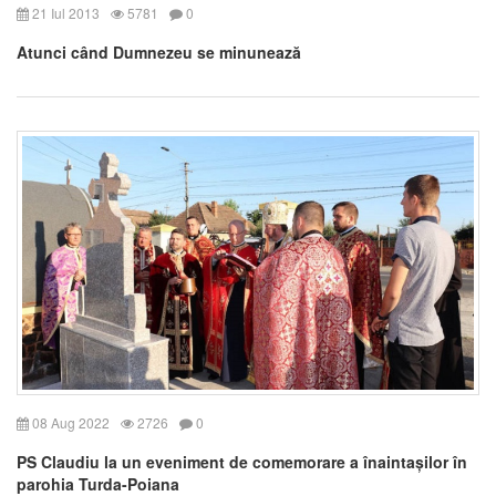
21 Iul 2013
5781
0
Atunci când Dumnezeu se minunează
08 Aug 2022
2726
0
PS Claudiu la un eveniment de comemorare a înaintașilor în
parohia Turda-Poiana