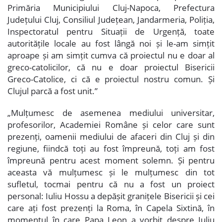
Primăria Municipiului Cluj-Napoca, Prefectura
Județului Cluj, Consiliul Județean, Jandarmeria, Poliția,
Inspectoratul pentru Situații de Urgență, toate
autoritățile locale au fost lângă noi și le-am simțit
aproape și am simțit cumva că proiectul nu e doar al
greco-catolicilor, că nu e doar proiectul Bisericii
Greco-Catolice, ci că e proiectul nostru comun. Și
Clujul parcă a fost unit.”
„Mulțumesc de asemenea mediului universitar,
profesorilor, Academiei Române și celor care sunt
prezenți, oamenii mediului de afaceri din Cluj și din
regiune, fiindcă toți au fost împreună, toți am fost
împreună pentru acest moment solemn. Și pentru
aceasta vă mulțumesc și le mulțumesc din tot
sufletul, tocmai pentru că nu a fost un proiect
personal: Iuliu Hossu a depășit granițele Bisericii și cei
care ați fost prezenți la Roma, în Capela Sixtină, în
momentul în care Papa Leon a vorbit despre Iuliu