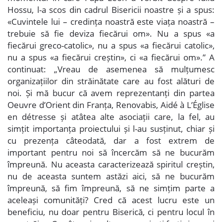
Hossu, l-a scos din cadrul Bisericii noastre și a spus:
«Cuvintele lui – credința noastră este viața noastră –
trebuie să fie deviza fiecărui om». Nu a spus «a
fiecărui greco-catolic», nu a spus «a fiecărui catolic»,
nu a spus «a fiecărui creștin», ci «a fiecărui om».” A
continuat: „Vreau de asemenea să mulțumesc
organizațiilor din străinătate care au fost alături de
noi. Și mă bucur că avem reprezentanți din partea
Oeuvre d’Orient din Franța, Renovabis, Aidé à L’Église
en détresse și atâtea alte asociații care, la fel, au
simțit importanța proiectului și l-au susținut, chiar și
cu prezența câteodată, dar a fost extrem de
important pentru noi să încercăm să ne bucurăm
împreună. Nu aceasta caracterizează spiritul creștin,
nu de aceasta suntem astăzi aici, să ne bucurăm
împreună, să fim împreună, să ne simțim parte a
aceleași comunități? Cred că acest lucru este un
beneficiu, nu doar pentru Biserică, ci pentru locul în