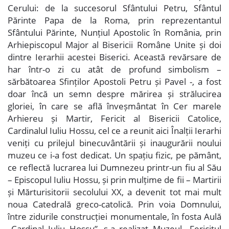
Cerului: de la succesorul Sfântului Petru, Sfântul
Părinte Papa de la Roma, prin reprezentantul
Sfântului Părinte, Nunțiul Apostolic în România, prin
Arhiepiscopul Major al Bisericii Române Unite și doi
dintre Ierarhii acestei Biserici. Această revărsare de
har într-o zi cu atât de profund simbolism –
sărbătoarea Sfinților Apostoli Petru și Pavel -, a fost
doar încă un semn despre mărirea și strălucirea
gloriei, în care se află înveșmântat în Cer marele
Arhiereu și Martir, Fericit al Bisericii Catolice,
Cardinalul Iuliu Hossu, cel ce a reunit aici Înalții Ierarhi
veniți cu prilejul binecuvântării și inaugurării noului
muzeu ce i-a fost dedicat. Un spațiu fizic, pe pământ,
ce reflectă lucrarea lui Dumnezeu printr-un fiu al Său
– Episcopul Iuliu Hossu, și prin mulțime de fii – Martirii
și Mărturisitorii secolului XX, a devenit tot mai mult
noua Catedrală greco-catolică. Prin voia Domnului,
între zidurile construcției monumentale, în fosta Aulă
„Cardinal Iuliu Hossu”, s-a realizat Muzeul „Fericitul