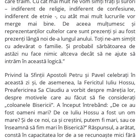
care trăim. Cu cât mai mult ne vom simți frați și surori
– indiferent de religie, indiferent de confesiune,
indiferent de etnie -, cu atât mai mult lucrurile vor
merge mai bine. De aceea mulțumesc și
reprezentanților cultelor care sunt prezenți și au fost
prezenți lângă noi de-a lungul anului. Toți ne-am simțit
cu adevărat o familie. Și probabil sărbătoarea de
astăzi nu face nimic altceva decât să ne ajute să
intrăm în această logică.”
Privind la Sfinții Apostoli Petru și Pavel celebrați în
această zi și, de asemenea, la Fericitul Iuliu Hossu,
Preafericirea Sa Claudiu a vorbit despre măreția lor,
despre motivele care au făcut să fie considerați
„coloanele Bisericii”. A început întrebând: „De ce au
fost oameni mari? De ce Iuliu Hossu a fost un om
mare? Și de ce noi, ca și creștini, putem fi mari, sau ce
înseamnă să fim mari în Biserică?” Răspunsul, a arătat,
constă în capacitatea lor de a se recunoaște mici fără