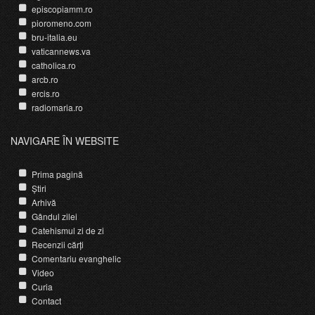
episcopiamm.ro
pioromeno.com
bru-italia.eu
vaticannews.va
catholica.ro
arcb.ro
ercis.ro
radiomaria.ro
NAVIGARE ÎN WEBSITE
Prima pagină
Știri
Arhivă
Gândul zilei
Catehismul zi de zi
Recenzii cărți
Comentariu evanghelic
Video
Curia
Contact