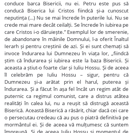
conduce barca Bisericii, nu ei. Petru este pus să
conducă Biserica lui Cristos fiindcă și-a cunoscut
neputința (…) Nu se mai încrede în puterile lui. Nu se
crede mai mare decât ceilalți. Se încrede în iubirea pe
care Cristos i-o dăruiește.” Exemplul lor de smerenie,
de abandonare în mâinile Domnului, l-a oferit Înaltul
Ierarh și pentru creștinii de azi. Și ei sunt chemați să
invoce îndurarea lui Dumnezeu în viața lor, „fiindcă
știm că îndurarea și iubirea este la baza Bisericii. Și
aceasta a știut-o foarte clar și Iuliu Hossu. Și de aceea
îl celebrăm pe Iuliu Hossu – sigur, pentru că
Dumnezeu și-a arătat prin el harul, puterea și
îndurarea. Și a făcut în așa fel încât un regim atât de
puternic ca regimul comunist, care a distrus atâtea
realități în calea lui, nu a reușit să distrugă această
Biserică. Această Biserică a răsărit, chiar dacă cei care
o persecutau credeau că au pus o piatră definitivă pe
mormântul ei. Și de aceea vă mulțumesc că suntem
împreună. Și de aceea Iuliu Hossu și momentul de