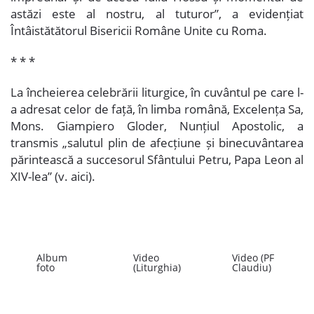
astăzi este al nostru, al tuturor”, a evidențiat
Întâistătătorul Bisericii Române Unite cu Roma.
* * *
La încheierea celebrării liturgice, în cuvântul pe care l-
a adresat celor de față, în limba română, Excelența Sa,
Mons. Giampiero Gloder, Nunțiul Apostolic, a
transmis „salutul plin de afecțiune și binecuvântarea
părintească a succesorul Sfântului Petru, Papa Leon al
XIV-lea” (v.
aici
).
Album
Video
Video (PF
foto
(Liturghia)
Claudiu)