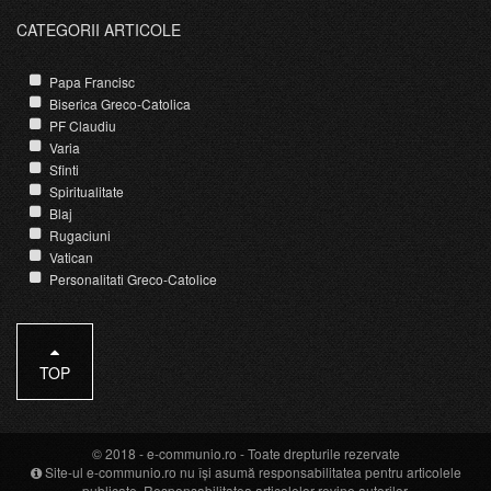
CATEGORII ARTICOLE
Papa Francisc
Biserica Greco-Catolica
PF Claudiu
Varia
Sfinti
Spiritualitate
Blaj
Rugaciuni
Vatican
Personalitati Greco-Catolice
TOP
© 2018 -
e-communio.ro
- Toate drepturile rezervate
Site-ul e-communio.ro nu își asumă responsabilitatea pentru articolele
publicate. Responsabilitatea articolelor revine autorilor.