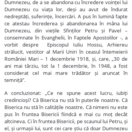
Dumnezeu, de a se abandona cu încredere voinței lui
Dumnezeu cu viața lor, deși au avut de îndurat
nedreptăți, suferințe, încercări. A pus în lumină fapte
ce atestau încrederea și abandonarea în mâna lui
Dumnezeu, din viețile Sfinților Petru și Pavel –
consemnate în Evanghelii, în Faptele Apostolilor -, a
vorbit despre Episcopul Iuliu Hossu, Arhiereu
strălucit, vestitor al Marii Uniri în ceasul întemeierii
României Mari – 1 decembrie 1918, și, care, „30 de
ani mai târziu, tot la 1 decembrie, în 1948, a fost
considerat cel mai mare trădător și aruncat în
temniță”.
A concluzionat: „Ce ne spune acest lucru, iubiți
credincioși? Că Biserica nu stă în puterile noastre. Că
Biserica nu stă în calitățile noastre. Că nimeni nu este
pus în fruntea Bisericii fiindcă e mai cu moț decât
altcineva. Ci în fruntea Bisericii, pe scaunul lui Petru, și
el, și urmașii lui, sunt cei care știu că doar Dumnezeu