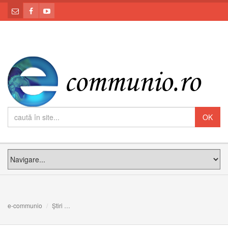
e-communio
Știri
Leon XIV, la Lampedusa: Am venit aici ca să vă spun că 