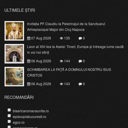
ULTIMELE ȘTIRI
Invitația PF Claudiu la Pelerinajul de la Sanctuarul
Arhiepiscopal Major din Cluj-Napoca
07 Aug 2026
135
0
Leon al XIV-lea la Assisi: Tineri, Europa și întreaga lume caută
în voi noi sfinți
06 Aug 2026
144
0
SCHIMBAREA LA FAŢĂ A DOMNULUI NOSTRU ISUS
CRISTOS
06 Aug 2026
143
0
RECOMANDĂRI
bisericaromanaunita.ro
episcopiabucuresti.ro
egco.ro
episcopiamm.ro