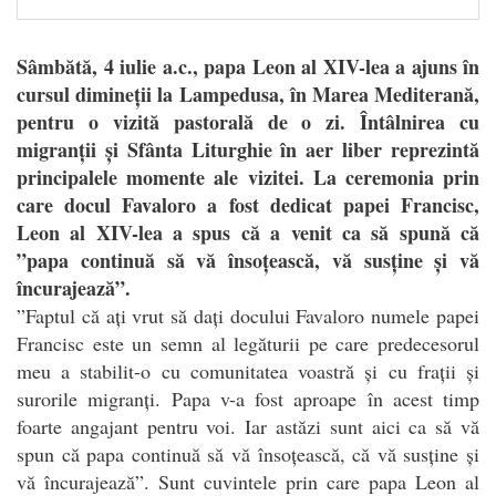
Sâmbătă, 4 iulie a.c., papa Leon al XIV-lea a ajuns în
cursul dimineții la Lampedusa, în Marea Mediterană,
pentru o vizită pastorală de o zi. Întâlnirea cu
migranții și Sfânta Liturghie în aer liber reprezintă
principalele momente ale vizitei. La ceremonia prin
care docul Favaloro a fost dedicat papei Francisc,
Leon al XIV-lea a spus că a venit ca să spună că
”papa continuă să vă însoțească, vă susține și vă
încurajează”.
”
Faptul că ați vrut să dați docului Favaloro numele papei
Francisc este un semn al legăturii pe care predecesorul
meu a stabilit-o cu comunitatea voastră și cu frații și
surorile migranți. Papa v-a fost aproape în acest timp
foarte angajant pentru voi. Iar astăzi sunt aici ca să vă
spun că papa continuă să vă însoțească, că vă susține și
vă încurajează”. Sunt cuvintele prin care papa Leon al