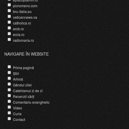
pioromeno.com
bru-italia.eu
vaticannews.va
catholica.ro
arcb.ro
ercis.ro
radiomaria.ro
NAVIGARE ÎN WEBSITE
Prima pagină
Știri
Arhivă
Gândul zilei
Catehismul zi de zi
Recenzii cărți
Comentariu evanghelic
Video
Curia
Contact