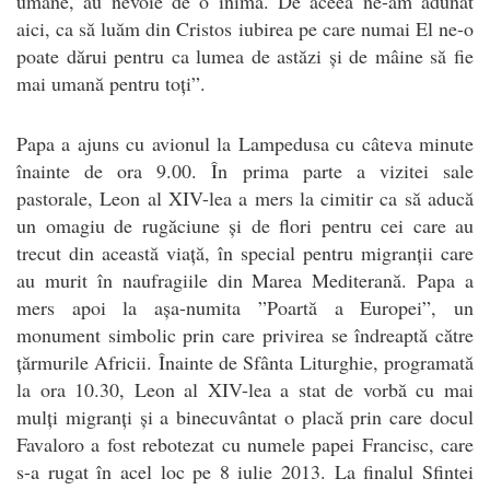
umane, au nevoie de o inimă. De aceea ne-am adunat
aici, ca să luăm din Cristos iubirea pe care numai El ne-o
poate dărui pentru ca lumea de astăzi și de mâine să fie
mai umană pentru toți”.
Papa a ajuns cu avionul la Lampedusa cu câteva minute
înainte de ora 9.00. În prima parte a vizitei sale
pastorale, Leon al XIV-lea a mers la cimitir ca să aducă
un omagiu de rugăciune și de flori pentru cei care au
trecut din această viață, în special pentru migranții care
au murit în naufragiile din Marea Mediterană. Papa a
mers apoi la așa-numita ”Poartă a Europei”, un
monument simbolic prin care privirea se îndreaptă către
țărmurile Africii. Înainte de Sfânta Liturghie, programată
la ora 10.30, Leon al XIV-lea a stat de vorbă cu mai
mulți migranți și a binecuvântat o placă prin care docul
Favaloro a fost rebotezat cu numele papei Francisc, care
s-a rugat în acel loc pe 8 iulie 2013. La finalul Sfintei