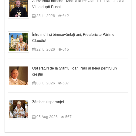
Adevăratul banchet: Meditația PF Claudiu la Duminica a
VIII-a după Rusalii
25 Iul 2026
642
Întru mulți și binecuvântați ani, Preafericite Părinte
Claudiu!
22 Iul 2026
615
Opt sfaturi de la Sfântul Ioan Paul al II-lea pentru un
creștin
08 Iul 2026
587
Zâmbetul speranței
05 Aug 2026
567