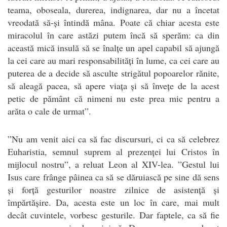
teama, oboseala, durerea, indignarea, dar nu a încetat
vreodată să-și întindă mâna. Poate că chiar acesta este
miracolul în care astăzi putem încă să sperăm: ca din
această mică insulă să se înalțe un apel capabil să ajungă
la cei care au mari responsabilități în lume, ca cei care au
puterea de a decide să asculte strigătul popoarelor rănite,
să aleagă pacea, să apere viața și să învețe de la acest
petic de pământ că nimeni nu este prea mic pentru a
arăta o cale de urmat”.
”Nu am venit aici ca să fac discursuri, ci ca să celebrez
Euharistia, semnul suprem al prezenței lui Cristos în
mijlocul nostru”, a reluat Leon al XIV-lea. ”Gestul lui
Isus care frânge pâinea ca să se dăruiască pe sine dă sens
și forță gesturilor noastre zilnice de asistență și
împărtășire. Da, acesta este un loc în care, mai mult
decât cuvintele, vorbesc gesturile. Dar faptele, ca să fie