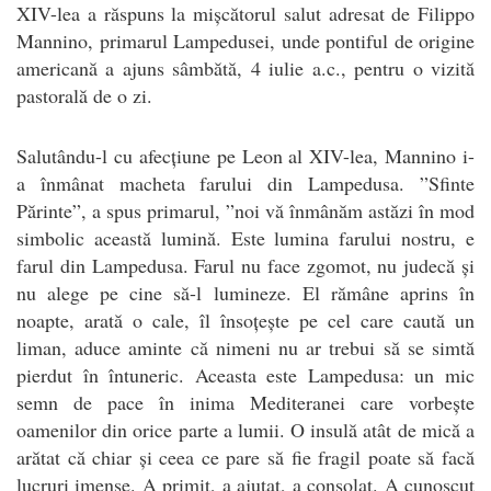
XIV-lea a răspuns la mișcătorul salut adresat de Filippo
Mannino, primarul Lampedusei, unde pontiful de origine
americană a ajuns sâmbătă, 4 iulie a.c., pentru o vizită
pastorală de o zi.
Salutându-l cu afecțiune pe Leon al XIV-lea, Mannino i-
a înmânat macheta farului din Lampedusa. ”Sfinte
Părinte”, a spus primarul, ”noi vă înmânăm astăzi în mod
simbolic această lumină. Este lumina farului nostru, e
farul din Lampedusa. Farul nu face zgomot, nu judecă și
nu alege pe cine să-l lumineze. El rămâne aprins în
noapte, arată o cale, îl însoțește pe cel care caută un
liman, aduce aminte că nimeni nu ar trebui să se simtă
pierdut în întuneric. Aceasta este Lampedusa: un mic
semn de pace în inima Mediteranei care vorbește
oamenilor din orice parte a lumii. O insulă atât de mică a
arătat că chiar și ceea ce pare să fie fragil poate să facă
lucruri imense. A primit, a ajutat, a consolat. A cunoscut