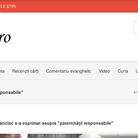
LE ȘTIRI
nia
Recenzii cărți
Comentariu evanghelic
Video
Curia
L
sponsabile"
e-
ancisc s-a exprimat asupra "paternităţii responsabile"