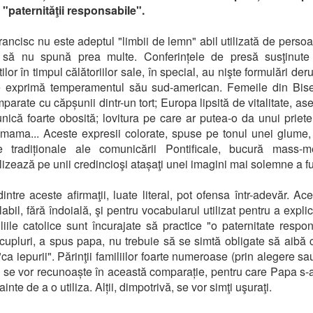
"paternităţii responsabile".
ancisc nu este adeptul "limbii de lemn" abil utilizată de perso
 să nu spună prea multe. Conferințele de presă susţinute 
tilor în timpul călătoriilor sale, în special, au nişte formulări der
e exprimă temperamentul său sud-american. Femeile din Bise
mparate cu căpșunii dintr-un tort; Europa lipsită de vitalitate, a
nică foarte obosită; lovitura pe care ar putea-o da unui priete
 mama... Aceste expresii colorate, spuse pe tonul unei glume
le tradiționale ale comunicării Pontificale, bucură mass-m
lizează pe unii credincioşi atașaţi unei imagini mai solemne a fu
intre aceste afirmaţii, luate literal, pot ofensa într-adevăr. Ace
abil, fără îndoială, şi pentru vocabularul utilizat pentru a expli
liile catolice sunt încurajate să practice "o paternitate respon
cupluri, a spus papa, nu trebuie să se simtă obligate să aibă c
"ca iepurii". Părinţii familiilor foarte numeroase (prin alegere s
u se vor recunoaște în această comparație, pentru care Papa s-
ainte de a o utiliza. Alții, dimpotrivă, se vor simţi uşuraţi.