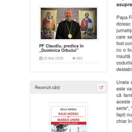
asupra 
Papa Fr
doresc
jurnaliș
care s
fost co
PF Claudiu, predica în
cu o bu
„Duminica Orbului”
insultă
20 Mai 2026
960
coduri
destabi
Unele d
Recenzii cărți
este val
că fami
aceste 
serie", 
fapt) n
chiar în