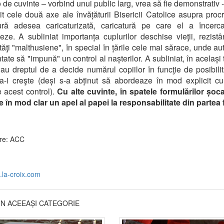
 de cuvinte – vorbind unui public larg, vrea să fie demonstrativ 
it cele două axe ale învățăturii Bisericii Catolice asupra procr
tură adesea caricaturizată, caricatură pe care el a încerc
ze. A subliniat importanța cuplurilor deschise vieţii, rezist
tăţi "malthusiene", în special în țările cele mai sărace, unde auto
tate să "impună" un control al nașterilor. A subliniat, în același
i au dreptul de a decide numărul copiilor în funcţie de posibilită
a-i creşte (deși s-a abținut să abordeaze în mod explicit c
e acest control).
Cu alte cuvinte, în spatele formulărilor șoc
e în mod clar un apel al papei la responsabilitate din partea 
re: ACC
.la-croix.com
DIN ACEEAȘI CATEGORIE