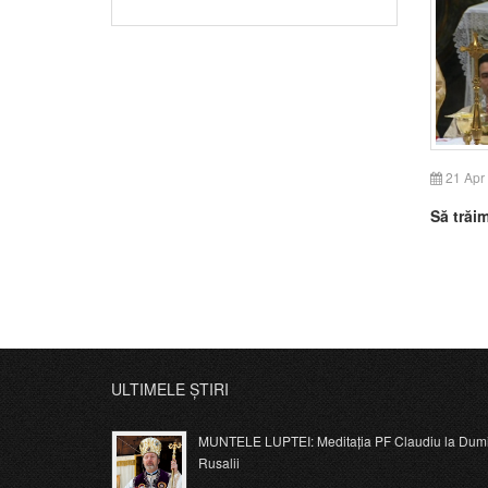
21 Apr
Să trăi
ULTIMELE ȘTIRI
MUNTELE LUPTEI: Meditația PF Claudiu la Dumi
Rusalii