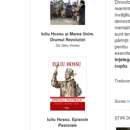
Dincolo
reamint
învăţă
demonte
mentali
sunt ten
Iuliu Hossu și Marea Unire.
Drumul Rezoluției
părinți
De Gelu Hossu
pentru 
exercit
înţeleg
cuplu.
Traduce
Sursa:
m
ȘTIRI 
Iuliu Hossu. Epistole
Pastorale