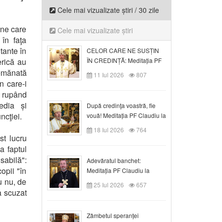
Cele mai vizualizate știri / 30 zile
ane care
Cele mai vizualizate știri
în faţa
utante în
CELOR CARE NE SUSȚIN
rică au
ÎN CREDINȚĂ: Meditația PF
Claudiu la Duminica a VI-a
semănată
11 Iul 2026
807
după Rusalii
n care-i
, rupând
edia și
După credinţa voastră, fie
ncţiei.
vouă! Meditația PF Claudiu la
duminica a VII-a după Rusalii
18 Iul 2026
764
st lucru
ca faptul
sabilă":
Adevăratul banchet:
opii "în
Meditația PF Claudiu la
au nu, de
Duminica a VIII-a după
25 Iul 2026
657
Rusalii
a scuzat
Zâmbetul speranței