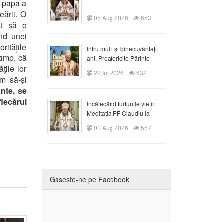
- papa a
eării. O
05 Aug 2026
653
at să o
ând unei
ritățile
Întru mulți și binecuvântați
 timp, că
ani, Preafericite Părinte
ţile lor
Claudiu!
22 Iul 2026
632
um să-și
ante, se
fiecărui
Încălecând furtunile vieții:
Meditația PF Claudiu la
Duminica a IX-a după Rusalii
01 Aug 2026
557
Gaseste-ne pe Facebook