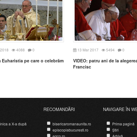
 2018
4088
0
13 Mar 2017
5494
0
m Euharistia pe care o celebrăm
VIDEO: patru ani de la alegere
Francisc
RECOMANDĂRI
NAVIGARE ÎN W
nica a X-a după
bisericaromanaunita.ro
Prima pagină
episcopiabucuresti.ro
Știri
egco.ro
Arhivă