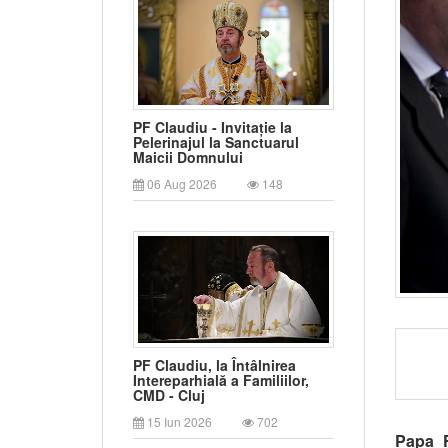
PF Claudiu - Invitație la
Pelerinajul la Sanctuarul
Maicii Domnului
06 Aug 2026
148
PF Claudiu, la Întâlnirea
Intereparhială a Familiilor,
CMD - Cluj
15 Iun 2026
702
Papa F