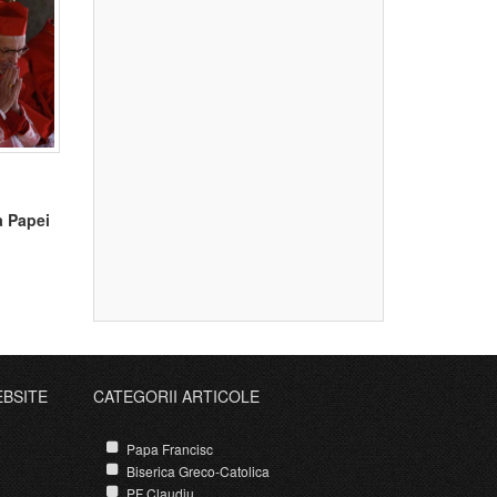
a Papei
EBSITE
CATEGORII ARTICOLE
Papa Francisc
Biserica Greco-Catolica
PF Claudiu