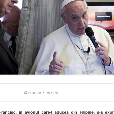
21 Ian 2015
5876
rancisc, în avionul care-l aducea din Filipine, s-a expr