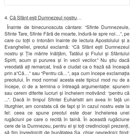
4.
Că Sfânt ești Dumnezeul nostru
…
Înainte de binecunoscuta cântare: “Sfinte Dumnezeule,
Sfinte Tare, Sfinte Fără de moarte, îndură-te spre noi…”, pe
care cu toții o intonăm înainte de lectura Apostolului și a
Evangheliei, preotul exclamă: “Că Sfânt ești Dumnezeul
nostru și Ție mărire înălțăm, Tatălui și Fiului și Sfântului
Spirit, acum și pururea și în vecii vecilor.” Nu știu dacă
vreodată ați remarcat, însă e ciudat ca o frază să înceapă
prin a”Că…” sau “Pentru că…”, așa cum începe exclamația
preotului. În mod normal acesta este tipicul mod nu de a
începe, ci de a termina o întreagă argumentație: spunem
sau cerem diferite lucruri și încheiem motivând: “pentru că
...”. Dacă în timpul Sfintei Euharistii am avea în față un
liturghier, am constata că de fapt și în cazul nostru este la
fel: ceea ce spune preotul este doar încheierea unei
rugăciuni pe care o recită în taină. În această rugăciune
cere de la Dumnezeu, pentru el și toți credincioșii prezenți,
să fim învredniciți de bunătatea Sa, chiar nevrednici fiind;