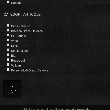
Contact
CATEGORII ARTICOLE
Papa Francisc
Biserica Greco-Catolica
PF Claudiu
Varia
Sfinti
Spiritualitate
Blaj
Rugaciuni
Vatican
Personalitati Greco-Catolice
TOP
© 2018 -
e-communio.ro
- Toate drepturile rezervate