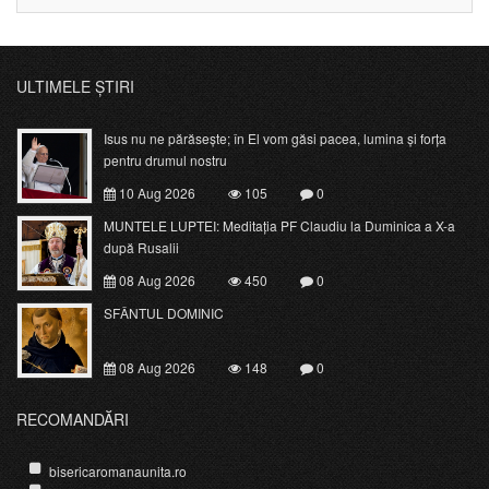
ULTIMELE ȘTIRI
Isus nu ne părăsește; în El vom găsi pacea, lumina și forța
pentru drumul nostru
10 Aug 2026
105
0
MUNTELE LUPTEI: Meditația PF Claudiu la Duminica a X-a
după Rusalii
08 Aug 2026
450
0
SFÂNTUL DOMINIC
08 Aug 2026
148
0
RECOMANDĂRI
bisericaromanaunita.ro