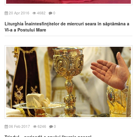
20 Apr 2016
4682
0
Liturghia Înaintesfinţitelor de miercuri seara în săptămâna a
VI-a a Postului Mare
06 Feb 2017
6246
0
Triodul – perioadă a anului liturgic pascal