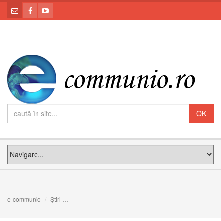
e-communio
Știri
Liturghia pe înțelesul tuturor - reflecții spirituale (partea 