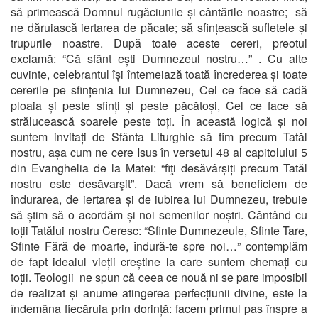
să primească Domnul rugăciunile și cântările noastre; să
ne dăruiască iertarea de păcate; să sfințească sufletele și
trupurile noastre. După toate aceste cereri, preotul
exclamă: “Că sfânt ești Dumnezeul nostru…” . Cu alte
cuvinte, celebrantul își întemeiază toată încrederea și toate
cererile pe sfințenia lui Dumnezeu, Cel ce face să cadă
ploaia și peste sfinți și peste păcătoși, Cel ce face să
strălucească soarele peste toți. În această logică și noi
suntem invitați de Sfânta Liturghie să fim precum Tatăl
nostru, așa cum ne cere Isus în versetul 48 al capitolului 5
din Evanghelia de la Matei: “fiţi desăvârșiți precum Tatăl
nostru este desăvarşit”. Dacă vrem să beneficiem de
îndurarea, de iertarea și de iubirea lui Dumnezeu, trebuie
să știm să o acordăm și noi semenilor noștri. Cântând cu
toții Tatălui nostru Ceresc: “Sfinte Dumnezeule, Sfinte Tare,
Sfinte Fără de moarte, îndură-te spre noi…” contemplăm
de fapt idealul vieții creștine la care suntem chemați cu
toții. Teologii ne spun că ceea ce nouă ni se pare imposibil
de realizat și anume atingerea perfecțiunii divine, este la
îndemâna fiecăruia prin dorință: facem primul pas înspre a