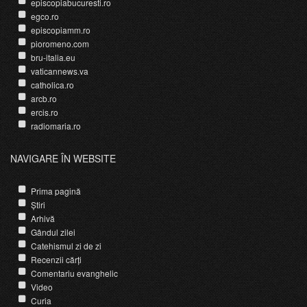
episcopiabucuresti.ro
egco.ro
episcopiamm.ro
pioromeno.com
bru-italia.eu
vaticannews.va
catholica.ro
arcb.ro
ercis.ro
radiomaria.ro
NAVIGARE ÎN WEBSITE
Prima pagină
Știri
Arhivă
Gândul zilei
Catehismul zi de zi
Recenzii cărți
Comentariu evanghelic
Video
Curia