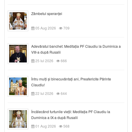
Zâmbetul speranței
05 Aug 2026
709
Adevăratul banchet: Meditația PF Claudiu la Duminica a
VIII-a după Rusalii
25 Iul 2026
666
Întru mulți și binecuvântați ani, Preafericite Părinte
Claudiu!
22 Iul 2026
644
Încălecând furtunile vieții: Meditația PF Claudiu la
Duminica a IX-a după Rusalii
01 Aug 2026
568