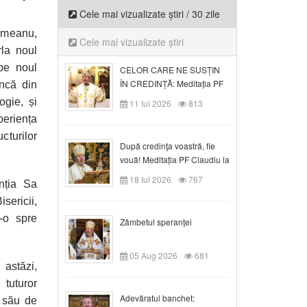
Cele mai vizualizate știri / 30 zile
ălmeanu,
Cele mai vizualizate știri
rla noul
pe noul
CELOR CARE NE SUSȚIN
ÎN CREDINȚĂ: Meditația PF
încă din
Claudiu la Duminica a VI-a
ogie, și
11 Iul 2026
813
după Rusalii
periența
cturilor
După credinţa voastră, fie
vouă! Meditația PF Claudiu la
duminica a VII-a după Rusalii
18 Iul 2026
767
nția Sa
isericii,
-o spre
Zâmbetul speranței
05 Aug 2026
681
 astăzi,
 tuturor
Adevăratul banchet:
l său de