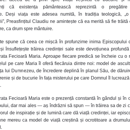
ienți că existența pământească reprezintă o
pregătire
e
.
Deși viața este adesea numită, în tradiția teologică, „o
ii”, Preasfințitul Claudiu ne amintește că ea merită să fie trăită
ire, ca drum spre
mântuire
.
te spune că ceea ce mișcă în profunzime inima Episcopului d
și însuflețește trăirea credinței sale
este
devoțiunea profundă
rata Fecioară Maria
.
Aproape fiecare predică se încheie cu o r
lul pe care Maria îl oferă fiecăruia dintre noi
: model de ascult
ța lui Dumnezeu, de încredere deplină în planul Său, de dăruire
enie și de bucurie în fața misterului pe care Domnul îl lucrează 
.
rata Fecioară Maria
este o prezență constantă în gândul și în 
ului, dar mai ales — aș îndrăzni să spun —
în trăirea sa de zi c
vorul de inspirație și de lumină care dă viață credinței, iar episc
une mereu ca
model de viață creștină și ocrotitoare a drumulu
l
.