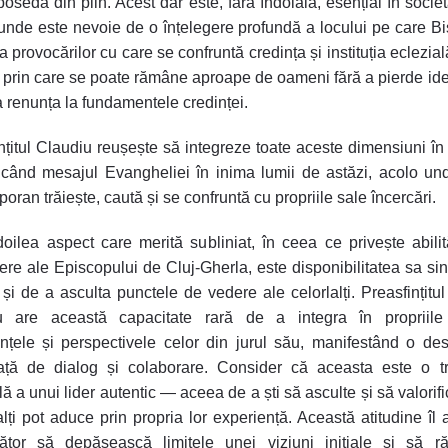
 posedă din plin. Acest dar este, fără îndoială, esențial în socie
 unde este nevoie de o înțelegere profundă a locului pe care Bis
 provocărilor cu care se confruntă credința și instituția eclezial
r prin care se poate rămâne aproape de oameni fără a pierde ide
 a renunța la fundamentele credinței.
nțitul Claudiu reușește să integreze toate aceste dimensiuni în 
când mesajul Evangheliei în inima lumii de astăzi, acolo u
oran trăiește, caută și se confruntă cu propriile sale încercări.
oilea aspect care merită subliniat, în ceea ce privește abilit
re ale Episcopului de Cluj-Gherla, este disponibilitatea sa si
 și de a asculta punctele de vedere ale celorlalți. Preasfințitul
u are această capacitate rară de a integra în propriile 
nțele și perspectivele celor din jurul său, manifestând o de
față de dialog și colaborare. Consider că aceasta este o tr
lă a unui lider autentic — aceea de a ști să asculte și să valorif
alți pot aduce prin propria lor experiență. Această atitudine îl 
ător să depășească limitele unei viziuni inițiale și să r