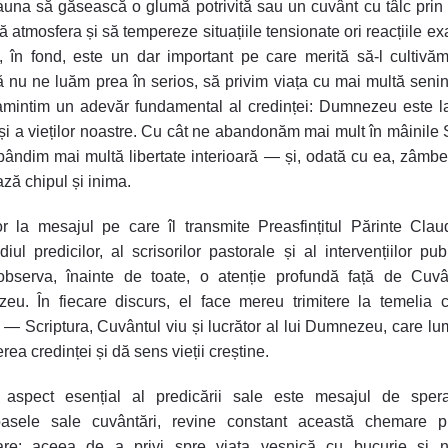
auna să găsească o glumă potrivită sau un cuvânt cu tâlc prin
ă atmosfera și să tempereze situațiile tensionate ori reacțiile ex
 în fond, este un dar important pe care merită să-l cultivă
ă nu ne luăm prea în serios
, să privim viața cu mai multă senin
mintim un adevăr fundamental al credinței:
Dumnezeu este l
 și a vieților noastre
.
Cu cât ne abandonăm mai mult în mâinile 
bândim mai multă libertate interioară — și, odată cu ea, zâmbe
ză chipul și inima.
or la mesajul pe care îl transmite Preasfințitul Părinte Clau
diul predicilor, al scrisorilor pastorale și al intervențiilor pub
observa, înainte de toate
,
o atenție profundă față de Cuvân
zeu
.
În fiecare discurs, el face mereu trimitere la temelia c
e —
Scriptura
, Cuvântul viu și lucrător al lui Dumnezeu, care l
rea credinței și dă sens vieții creștine.
 aspect esențial al predicării sale este
mesajul de sper
asele sale cuvântări, revine constant această chemare p
jare: aceea de a privi spre
viața veșnică
cu bucurie și n