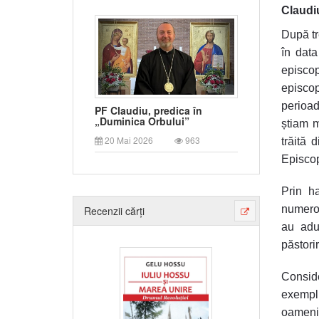
Claudi
După tr
în data
episco
episcop
perioad
PF Claudiu, predica în
„Duminica Orbului”
știam m
20 Mai 2026
963
trăită 
Episcop
Prin h
numeroas
Recenzii cărți
au adu
păstorir
Conside
exemplu
oamenil