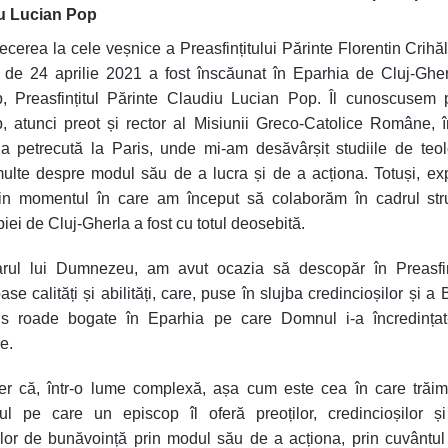
u Lucian Pop
ecerea la cele veșnice a Preasfințitului Părinte Florentin Crih
 de 24 aprilie 2021 a fost înscăunat în Eparhia de Cluj-Ghe
p, Preasfințitul Părinte Claudiu Lucian Pop. Îl cunoscusem 
, atunci preot și rector al Misiunii Greco-Catolice Române, 
a petrecută la Paris, unde mi-am desăvârșit studiile de teol
ulte despre modul său de a lucra și de a acționa. Totuși, ex
din momentul în care am început să colaborăm în cadrul stru
iei de Cluj-Gherla a fost cu totul deosebită.
arul lui Dumnezeu, am avut ocazia să descopăr în Preasfi
e calități și abilități, care, puse în slujba credincioșilor și a B
s roade bogate în Eparhia pe care Domnul i-a încredințat
e.
r că, într-o lume complexă, așa cum este cea în care trăim
l pe care un episcop îl oferă preoților, credincioșilor și
or de bunăvoință prin modul său de a acționa, prin cuvântu