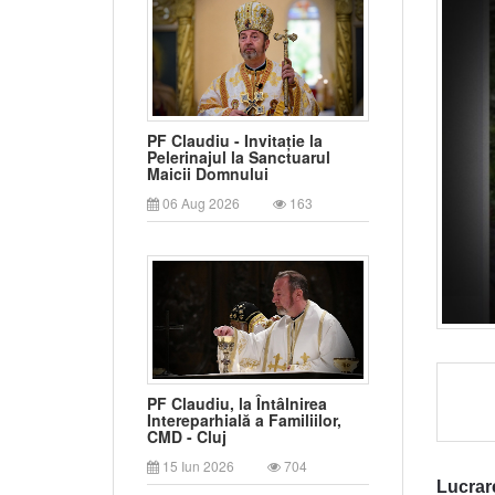
PF Claudiu - Invitație la
Pelerinajul la Sanctuarul
Maicii Domnului
06 Aug 2026
163
PF Claudiu, la Întâlnirea
Intereparhială a Familiilor,
CMD - Cluj
15 Iun 2026
704
Lucrar