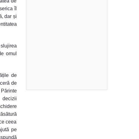
tatea de
erica îl
ă, dar și
ntitatea
slujirea
nde omul
ățile de
nceră de
 Părinte
decizii
schidere
ăsătură
ice ceea
ajută pe
ăspundă