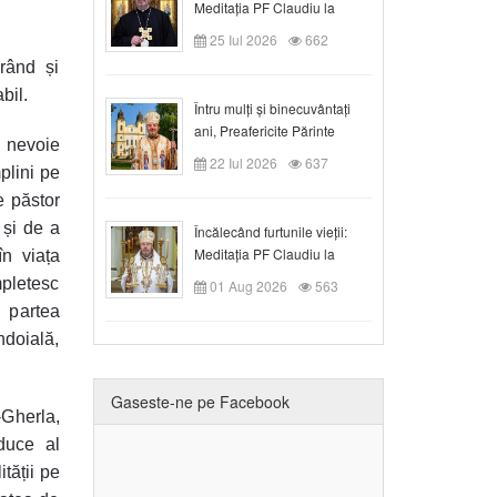
Meditația PF Claudiu la
Duminica a VIII-a după
25 Iul 2026
662
Rusalii
irând și
bil.
Întru mulți și binecuvântați
ani, Preafericite Părinte
e nevoie
Claudiu!
22 Iul 2026
637
plini pe
e păstor
 și de a
Încălecând furtunile vieții:
Meditația PF Claudiu la
n viața
Duminica a IX-a după Rusalii
mpletesc
01 Aug 2026
563
n partea
ndoială,
Gaseste-ne pe Facebook
-Gherla,
duce al
tății pe