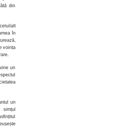
râtă din
eluilalt
lumea în
turează,
e voința
rare.
evine un
espectul
cietatea
ântul un
ă simțul
sfințitul
eușește