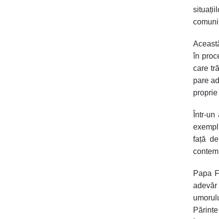
situați
comuniu
Această
în proc
care tr
pare ad
proprie 
Într-un
exemplu
față de
contem
Papa Fr
adevăr
umorul
Părint