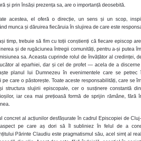
ură și prin însăși prezența sa, are o importanță deosebită.
ate acestea, el oferă o direcție, un sens și un scop, insp
ând munca și dăruirea fiecăruia în slujirea de care este responsa
ași timp, trebuie să fim cu toții conștienți că fiecare episcop ar
inerea și de rugăciunea întregii comunități, pentru a-și putea îm
misiunea sa. Aceasta cuprinde rolul de învățător al credinței, d
ucător al eparhiei, dar și cel de profet — acela de a discerne
aște planul lui Dumnezeu în evenimentele care se petrec î
ii pe care o păstorește. Toate aceste responsabilități, care se î
și structura slujirii episcopale, cer o susținere constantă di
ioșilor, iar cea mai prețioasă formă de sprijin rămâne, fără î
nea.
ul concret al acțiunilor desfășurate în cadrul Episcopiei de Cluj
 aspect pe care aș dori să îl subliniez în felul de a con
nțitului Părinte Claudiu este pragmatismul său, acel simț al reali