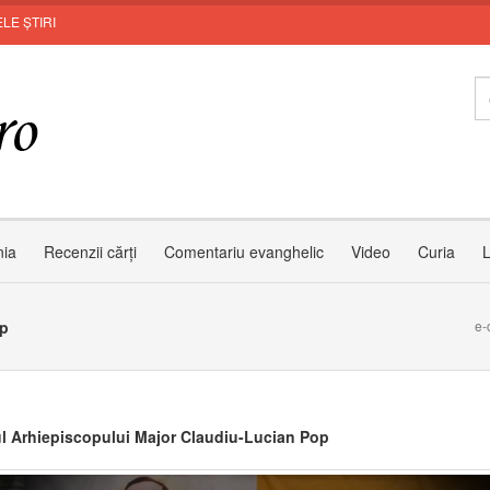
LE ȘTIRI
MUNT
nia
Recenzii cărți
Comentariu evanghelic
Video
Curia
L
op
e-
ul Arhiepiscopului Major Claudiu-Lucian Pop