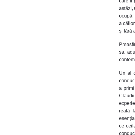
care îl
astăzi,
ocupă, a
a căilo
și fără
Preasfi
sa, adu
contemp
Un al d
conduce
a primi
Claudi
experie
reală 
esenția
ce ceil
conduc