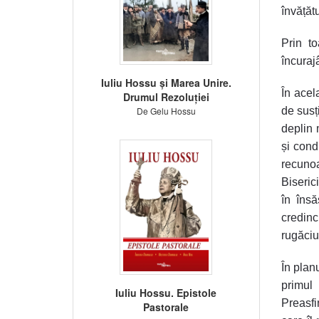
învățăt
Prin to
încuraj
Iuliu Hossu și Marea Unire.
În acel
Drumul Rezoluției
De Gelu Hossu
de susț
deplin 
și cond
recuno
Biseric
în însă
credinc
rugăciu
În plan
primul
Iuliu Hossu. Epistole
Preasfi
Pastorale