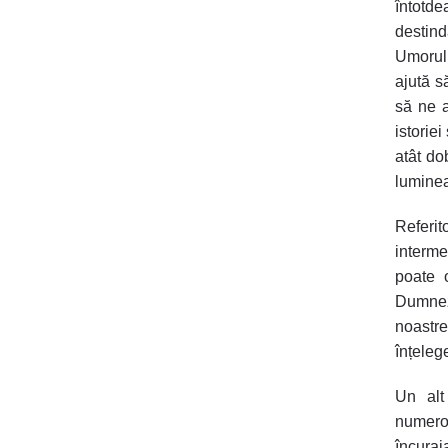
întotde
destind
Umorul,
ajută
s
să ne a
istoriei
atât do
luminea
Referit
interme
poate 
Dumne
noastr
înțelege
Un alt
numero
încura