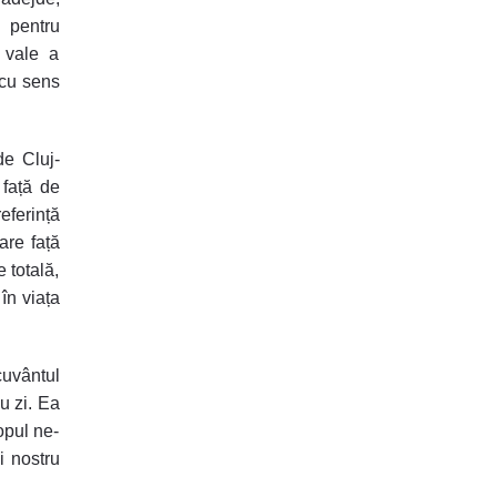
 pentru
 vale a
 cu sens
e Cluj-
 față de
eferință
are față
 totală,
în viața
cuvântul
u zi
. Ea
opul ne-
i nostru