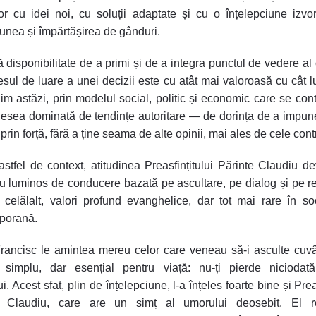
ilor cu idei noi, cu soluții adaptate și cu o înțelepciune izvo
nea și împărtășirea de gânduri.
 disponibilitate de a primi și de a integra punctul de vedere al c
esul de luare a unei decizii este cu atât mai valoroasă cu cât 
ăim astăzi, prin modelul social, politic și economic care se con
esea dominată de tendințe autoritare — de dorința de a impun
prin forță, fără a ține seama de alte opinii, mai ales de cele cont
 astfel de context, atitudinea Preasfințitului Părinte Claudiu d
 luminos de conducere bazată pe ascultare, pe dialog și pe r
 celălalt, valori profund evanghelice, dar tot mai rare în so
porană.
ancisc le amintea mereu celor care veneau să-i asculte cuv
 simplu, dar esențial pentru viață:
nu-ți pierde niciodat
ui
.
Acest sfat, plin de înțelepciune, l-a înțeles foarte bine și Prea
e Claudiu, care are un simț al umorului deosebit. El r