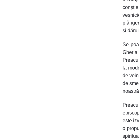
conșt
veșnici
plânger
și dăru
Se poa
Gherla 
Preacu
la
mode
de voin
de smer
noastră
Preacu
episcop
este iz
o prop
spiritua