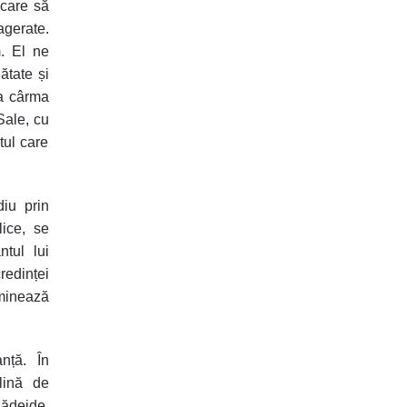
 care să
agerate.
m. El ne
ătate și
a cârma
Sale, cu
tul care
diu prin
lice, se
tul lui
redinței
uminează
anță
.
În
lină de
ădejde,