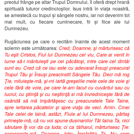
preotul frânge pe altar Trupul Domnului, îl oferă drept hrană
spirituală tuturor credincioșilor. Isus intră în viața noastră,
se amestecă cu trupul și sângele nostru, iar noi devenim tot
mai mult, cu fiecare cuminecare, fii și fiice ale lui
Dumnezeu.
Rugăciunea pe care o recităm înainte de acest moment
solemn este următoarea:
Cred, Doamne, şi mărturisesc că
Tu eşti Cristos, Fiul lui Dumnezeu cel viu, Care ai venit în
lume să-i mântuieşti pe cei păcătoşi, intre care cel dintâi
sunt eu. Cred că ce iau este cu adevarat Însuşi preacurat
Trupul Tău şi Însuşi preacinstit Sângele Tău. Deci mă rog
Ţie, miluieşte-mă, şi-mi iartă greşelile mele cele de voie şi
cele fără de voie, pe care le-am facut cu cuvântul sau cu
lucrul, cu ştiinţă şi cu neştiinţă si mă învredniceşte fără de
osândă să mă împărtăşesc cu preacuratele Tale Taine,
spre iertarea păcatelor şi spre viaţa de veci. Amin. Cinei
Tale celei de taină, astăzi, Fiule al lui Dumnezeu, părtaş
primeşte-mă, că nu voi spune dusmanilor Tăi taina Ta, nici
sărutare Îţi voi da ca Iuda; ci ca tâlharul, mărturisesc Ţie:
pomeneşte-mă, Doamne, întru Împărăţia Ta. Nu spre