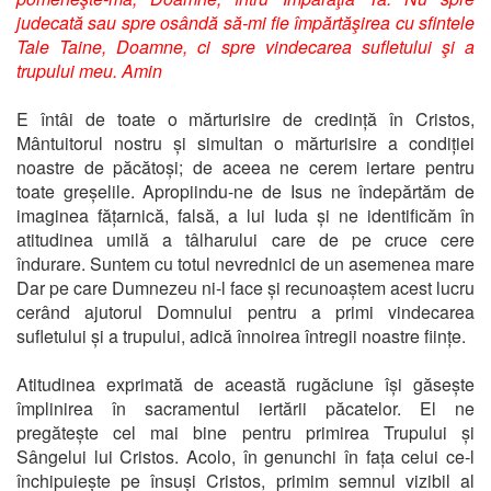
judecată sau spre osândă să-mi fie împărtăşirea cu sfintele
Tale Taine, Doamne, ci spre vindecarea sufletului şi a
trupului meu. Amin
E întâi de toate o mărturisire de credință în Cristos,
Mântuitorul nostru și simultan o mărturisire a condiției
noastre de păcătoși; de aceea ne cerem iertare pentru
toate greșelile. Apropiindu-ne de Isus ne îndepărtăm de
imaginea fățarnică, falsă, a lui Iuda și ne identificăm în
atitudinea umilă a tâlharului care de pe cruce cere
îndurare. Suntem cu totul nevrednici de un asemenea mare
Dar pe care Dumnezeu ni-l face și recunoaștem acest lucru
cerând ajutorul Domnului pentru a primi vindecarea
sufletului și a trupului, adică înnoirea întregii noastre ființe.
Atitudinea exprimată de această rugăciune își găsește
împlinirea în sacramentul iertării păcatelor. El ne
pregătește cel mai bine pentru primirea Trupului și
Sângelui lui Cristos. Acolo, în genunchi în fața celui ce-l
închipuiește pe însuși Cristos, primim semnul vizibil al