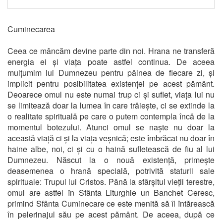
Cuminecarea
Ceea ce mâncăm devine parte din noi. Hrana ne transferă
energia ei și viața poate astfel continua. De aceea
mulțumim lui Dumnezeu pentru pâinea de fiecare zi, și
implicit pentru posibilitatea existenței pe acest pământ.
Deoarece omul nu este numai trup ci și suflet, viața lui nu
se limitează doar la lumea în care trăiește, ci se extinde la
o realitate spirituală pe care o putem contempla încă de la
momentul botezului. Atunci omul se naște nu doar la
această viață ci și la viața veșnică; este îmbrăcat nu doar în
haine albe, noi, ci și cu o haină sufletească de fiu al lui
Dumnezeu. Născut la o nouă existență, primește
deasemenea o hrană specială, potrivită staturii sale
spirituale: Trupul lui Cristos. Până la sfârșitul vieții terestre,
omul are astfel în Sfânta Liturghie un Banchet Ceresc,
primind Sfânta Cuminecare ce este menită să îl întărească
în pelerinajul său pe acest pământ. De aceea, după ce