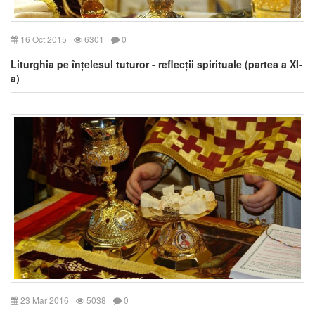
16 Oct 2015
6301
0
Liturghia pe înțelesul tuturor - reflecții spirituale (partea a XI-
a)
23 Mar 2016
5038
0