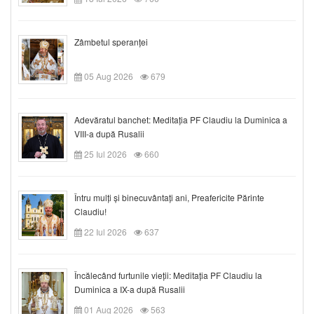
Zâmbetul speranței
05 Aug 2026
679
Adevăratul banchet: Meditația PF Claudiu la Duminica a
VIII-a după Rusalii
25 Iul 2026
660
Întru mulți și binecuvântați ani, Preafericite Părinte
Claudiu!
22 Iul 2026
637
Încălecând furtunile vieții: Meditația PF Claudiu la
Duminica a IX-a după Rusalii
01 Aug 2026
563