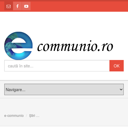
e-communio
Știri
Liturghia pe înțelesul tuturor - reflecții spirituale (partea 