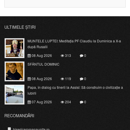
ULTIMELE ȘTIRI
MUNTELE LUPTEI: Meditația PF Claudiu la Duminica a X-a
după Rusalii
08 Aug 2026
313
0
SFÂNTUL DOMINIC
08 Aug 2026
119
0
Papa, în dialog cu tinerii la Assisi: Să construim o civilizație a
iubirii
07 Aug 2026
204
0
RECOMANDĂRI
bisericaromanaunita.ro