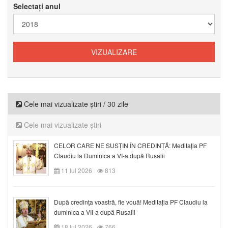
Selectați anul
Cele mai vizualizate știri / 30 zile
Cele mai vizualizate știri
CELOR CARE NE SUSȚIN ÎN CREDINȚĂ: Meditația PF
Claudiu la Duminica a VI-a după Rusalii
11 Iul 2026
813
După credinţa voastră, fie vouă! Meditația PF Claudiu la
duminica a VII-a după Rusalii
18 Iul 2026
766