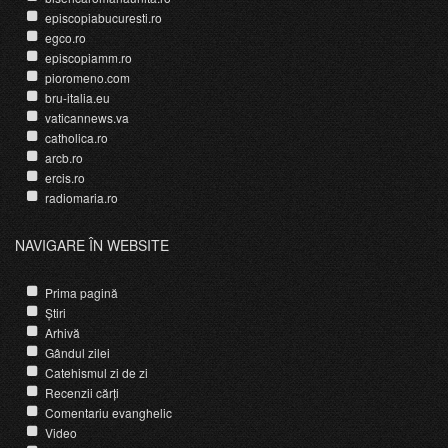
episcopiabucuresti.ro
egco.ro
episcopiamm.ro
pioromeno.com
bru-italia.eu
vaticannews.va
catholica.ro
arcb.ro
ercis.ro
radiomaria.ro
NAVIGARE ÎN WEBSITE
Prima pagină
Știri
Arhivă
Gândul zilei
Catehismul zi de zi
Recenzii cărți
Comentariu evanghelic
Video