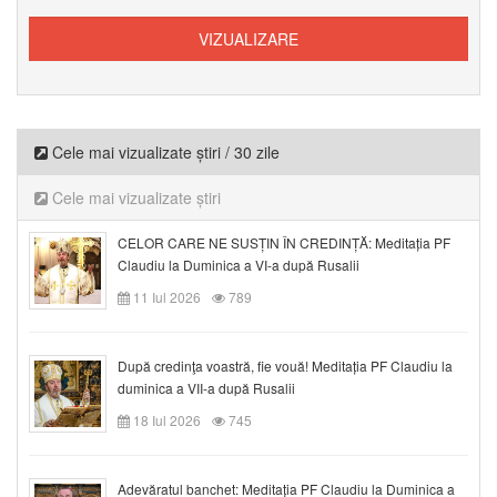
Cele mai vizualizate știri / 30 zile
Cele mai vizualizate știri
CELOR CARE NE SUSȚIN ÎN CREDINȚĂ: Meditația PF
Claudiu la Duminica a VI-a după Rusalii
11 Iul 2026
789
După credinţa voastră, fie vouă! Meditația PF Claudiu la
duminica a VII-a după Rusalii
18 Iul 2026
745
Adevăratul banchet: Meditația PF Claudiu la Duminica a