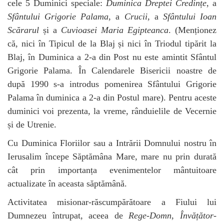
cele 5 Duminici speciale:
Duminica Dreptei Credințe
, a
Sfântului Grigorie Palama
, a
Crucii
, a
Sfântului Ioan
Scărarul
și a
Cuvioasei Maria Egipteanca
. (Menționez
că, nici în Tipicul de la Blaj și nici în Triodul tipărit la
Blaj, în Duminica a 2-a din Post nu este amintit Sfântul
Grigorie Palama. În Calendarele Bisericii noastre de
după 1990 s-a introdus pomenirea Sfântului Grigorie
Palama în duminica a 2-a din Postul mare). Pentru aceste
duminici voi prezenta, la vreme, rânduielile de Vecernie
și de Utrenie.
Cu Duminica Floriilor sau a Intrării Domnului nostru în
Ierusalim începe Săptămâna Mare, mare nu prin durată
cât prin importanța evenimentelor mântuitoare
actualizate în aceasta săptămână.
Activitatea misionar-răscumpărătoare a Fiului lui
Dumnezeu întrupat, aceea de
Rege-Domn
,
Învățător-