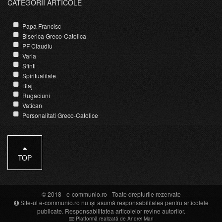
CATEGORII ARTICOLE
Papa Francisc
Biserica Greco-Catolica
PF Claudiu
Varia
Sfinti
Spiritualitate
Blaj
Rugaciuni
Vatican
Personalitati Greco-Catolice
TOP
© 2018 -
e-communio.ro
- Toate drepturile rezervate
Site-ul e-communio.ro nu își asumă responsabilitatea pentru articolele
publicate. Responsabilitatea articolelor revine autorilor.
Platformă realizată de Andrei Man