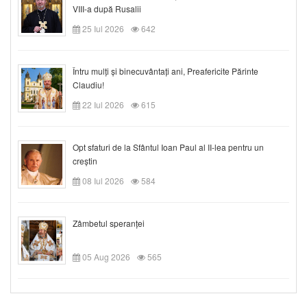
VIII-a după Rusalii
25 Iul 2026
642
Întru mulți și binecuvântați ani, Preafericite Părinte
Claudiu!
22 Iul 2026
615
Opt sfaturi de la Sfântul Ioan Paul al II-lea pentru un
creștin
08 Iul 2026
584
Zâmbetul speranței
05 Aug 2026
565