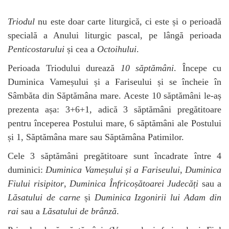
Triodul
nu este doar carte liturgică, ci este și o perioadă
specială a Anului liturgic pascal, pe lângă perioada
Penticostarului
și cea a
Octoihului
.
Perioada Triodului durează
10 săptămâni
. Începe cu
Duminica Vameșului și a Fariseului și se încheie în
Sâmbăta din Săptămâna mare. Aceste 10 săptămâni le-aș
prezenta așa: 3+6+1, adică 3 săptămâni pregătitoare
pentru începerea Postului mare, 6 săptămâni ale Postului
și 1, Săptămâna mare sau Săptămâna Patimilor.
Cele 3 săptămâni pregătitoare sunt încadrate între 4
duminici:
Duminica Vameșului și a Fariseului
,
Duminica
Fiului risipitor
,
Duminica Înfricoșătoarei Judecăți
sau a
Lăsatului de carne
și
Duminica Izgonirii lui Adam din
rai
sau a
Lăsatului de brânză
.