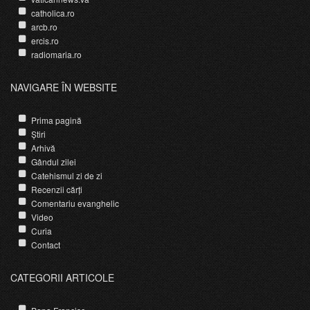
catholica.ro
arcb.ro
ercis.ro
radiomaria.ro
NAVIGARE ÎN WEBSITE
Prima pagină
Știri
Arhivă
Gândul zilei
Catehismul zi de zi
Recenzii cărți
Comentariu evanghelic
Video
Curia
Contact
CATEGORII ARTICOLE