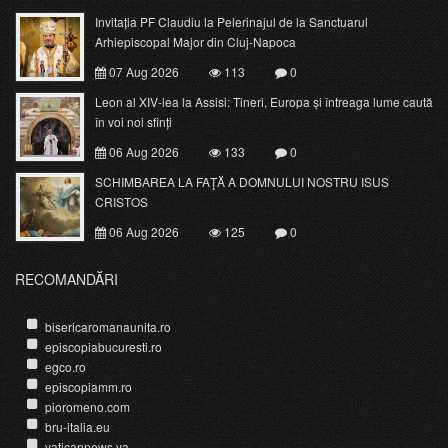
Invitația PF Claudiu la Pelerinajul de la Sanctuarul
Arhiepiscopal Major din Cluj-Napoca
07 Aug 2026
113
0
Leon al XIV-lea la Assisi: Tineri, Europa și întreaga lume caută
în voi noi sfinți
06 Aug 2026
133
0
SCHIMBAREA LA FAŢĂ A DOMNULUI NOSTRU ISUS
CRISTOS
06 Aug 2026
125
0
RECOMANDĂRI
bisericaromanaunita.ro
episcopiabucuresti.ro
egco.ro
episcopiamm.ro
pioromeno.com
bru-italia.eu
vaticannews.va