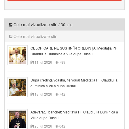
Cele mai vizualizate știri / 30 zile
Cele mai vizualizate știri
CELOR CARE NE SUSȚIN ÎN CREDINȚĂ: Meditația PF
Claudiu la Duminica a VI-a după Rusalii
11 Iul 2026
789
După credinţa voastră, fie vouă! Meditația PF Claudiu la
duminica a VII-a după Rusalii
18 Iul 2026
742
Adevăratul banchet: Meditația PF Claudiu la Duminica a
VIII-a după Rusalii
25 Iul 2026
642