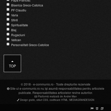
Papa Francisc
Biserica Greco-Catolica
PF Claudiu
Varia
Sfinti
Spiritualitate
Blaj
Rugaciuni
Vatican
Personalitati Greco-Catolice
TOP
© 2018 -
e-communio.ro
- Toate drepturile rezervate
Site-ul e-communio.ro nu își asumă responsabilitatea pentru articolele
publicate. Responsabilitatea articolelor revine autorilor.
Platformă realizată de Andrei Man
Design grafic
,
stiluri CSS
,
codificare HTML
:
MEDIAGRANDESIGN