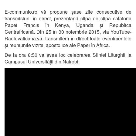
E-communio.ro vă propune șase zile consecutive de
transmisiuni în direct, prezentând clipă de clipă călătoria
Papei Francis în Kenya, Uganda și Republica
Centrafricană. Din 25 în 30 noiembrie 2015, via YouTube-
Radiovaticana.va, transmitem în direct toate evenimentele
și reuniunile vizitei apostolice ale Papei în Africa.
De la ora 8:50 va avea loc celebrarea Sfintei Liturghii la
Campusul Universității din Nairobi.