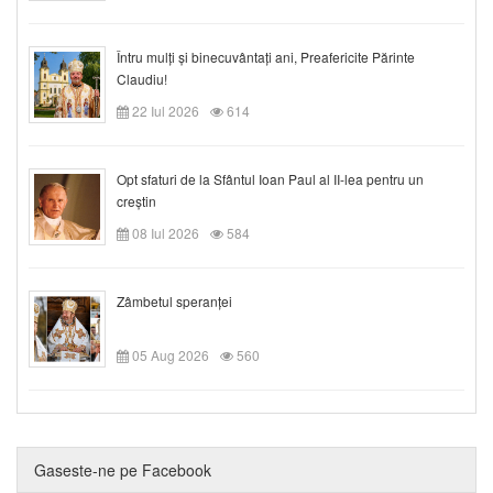
Întru mulți și binecuvântați ani, Preafericite Părinte
Claudiu!
22 Iul 2026
614
Opt sfaturi de la Sfântul Ioan Paul al II-lea pentru un
creștin
08 Iul 2026
584
Zâmbetul speranței
05 Aug 2026
560
Gaseste-ne pe Facebook