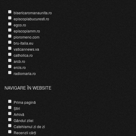
bisericaromanaunita.ro
episcopiabucuresti.ro
egco.ro
episcopiamm.ro
pioromeno.com
bru-italia.eu
vaticannews.va
catholica.ro
arcb.ro
ercis.ro
radiomaria.ro
NAVIGARE ÎN WEBSITE
Prima pagină
Știri
Arhivă
Gândul zilei
Catehismul zi de zi
Recenzii cărți