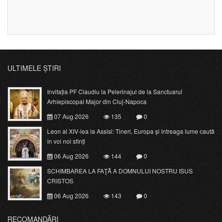
ULTIMELE ȘTIRI
Invitația PF Claudiu la Pelerinajul de la Sanctuarul
Arhiepiscopal Major din Cluj-Napoca
07 Aug 2026
135
0
Leon al XIV-lea la Assisi: Tineri, Europa și întreaga lume caută
în voi noi sfinți
06 Aug 2026
144
0
SCHIMBAREA LA FAŢĂ A DOMNULUI NOSTRU ISUS
CRISTOS
06 Aug 2026
143
0
RECOMANDĂRI