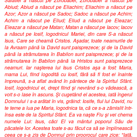
Salatiel a născut pe Zorobabel; Zorobabel a născut pe
Abiud; Abiud a născut pe Eliachim; Eliachim a născut pe
Azor; Azor a născut pe Sadoc; Sadoc a născut pe Achim;
Achim a născut pe Eliud; Eliud a născut pe Eleazar;
Eleazar a născut pe Matan; Matan a născut pe Iacov; Iacov
a născut pe Iosif, logodnicul Mariei, din care S-a născut
Isus, Care se cheamă Cristos. Aşadar, toate neamurile de
la Avraam până la David sunt paisprezece; şi de la David
până la strămutarea în Babilon sunt paisprezece; şi de la
strămutarea în Babilon până la Hristos sunt paisprezece
neamuri. Iar naşterea lui Isus Cristos aşa a fost: Maria,
mama Lui, fiind logodită cu Iosif, fără să fi fost ei înainte
împreună, s-a aflat având în pântece de la Spiritul Sfânt.
Iosif, logodnicul ei, drept fiind şi nevrând s-o vădească, a
voit s-o lase în ascuns. Şi cugetând el acestea, iată îngerul
Domnului i s-a arătat în vis, grăind: Iosife, fiul lui David, nu
te teme a lua pe Maria, logodnica ta, că ce s-a zămislit într-
însa este de la Spiritul Sfânt. Ea va naşte Fiu şi vei chema
numele Lui: Isus, căci El va mântui poporul Său de
păcatele lor. Acestea toate s-au făcut ca să se împlinească
ceea ce s-a zis de Domnul prin proorocul care zice: "Iată,