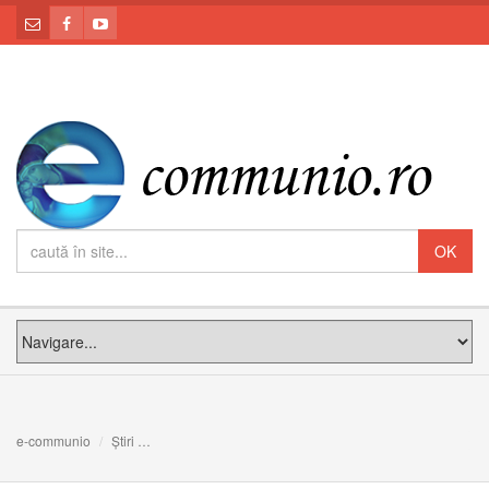
e-communio
Știri
MOMENTUL ZERO: Meditația PS Claudiu la Duminica din