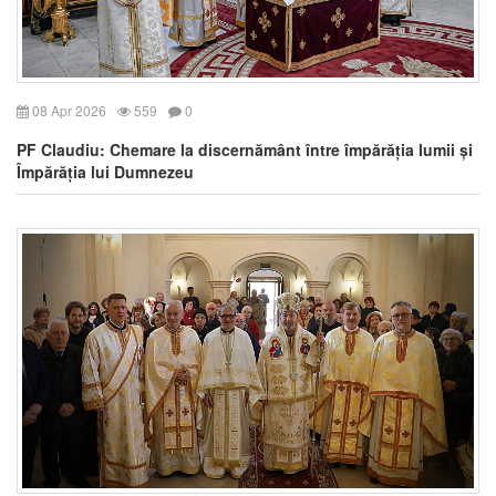
08 Apr 2026
559
0
PF Claudiu: Chemare la discernământ între împărăția lumii și
Împărăția lui Dumnezeu