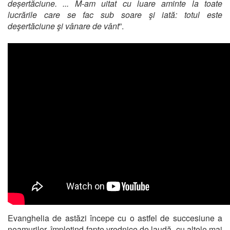
deșertăciune. ... M-am uitat cu luare aminte la toate
lucrările care se fac sub soare şi iată: totul este
deşertăciune şi vânare de vânt
”.
Evanghelia de astăzi începe cu o astfel de succesiune a
neamurilor, împletind fapte vrednice de laudă, cu altele mai