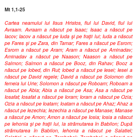
Mt 1,1-25
Cartea neamului lui Iisus Hristos, fiul lui David, fiul lui
Avraam. Avraam a născut pe Isaac; Isaac a născut pe
Iacov; Iacov a născut pe Iuda şi pe fraţii lui; Iuda a născut
pe Fares şi pe Zara, din Tamar; Fares a născut pe Esrom;
Esrom a născut pe Aram; Aram a născut pe Aminadav;
Aminadav a născut pe Naason; Naason a născut pe
Salmon; Salmon a născut pe Booz, din Rahav; Booz a
născut pe Iobed, din Rut; Iobed a născut pe Iesei; Iesei a
născut pe David regele; David a născut pe Solomon din
femeia lui Urie; Solomon a născut pe Roboam; Roboam a
născut pe Abia; Abia a născut pe Asa; Asa a născut pe
Iosafat; Iosafat a născut pe Ioram; Ioram a născut pe Ozia;
Ozia a născut pe Ioatam; Ioatam a născut pe Ahaz; Ahaz a
născut pe Iezechia; Iezechia a născut pe Manase; Manase
a născut pe Amon; Amon a născut pe Iosia; Iosia a născut
pe Iehonia şi pe fraţii lui, la strămutarea în Babilon; După
strămutarea în Babilon, Iehonia a născut pe Salatiel;