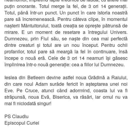
puțin onorante. Totul merge la fel, de 3 ori 14 generații.
Totul, până într-un punct. Un punct în care istoria noastră
pare să încremenească. Pentru câteva clipe, în momentul
nașterii Mântuitorului, toată creația se oprește pătrunsă de
mirare. E un moment de resetare a întregului Univers.
Dumnezeu, prin Fiul său, se naște din cea mai perfectă
dintre creaturi și totul are un nou început. Pentru ochii
profanilor, totul pare să meargă la fel în continuare, însă
începe o nouă eră. Cele de 3 ori 14 neamuri își găsesc
împlinirea într-o nouă generație: cea a fiilor lui Dumnezeu.
Ieslea din Betleem devine astfel noua Grădină a Raiului,
din care noul Adam surâde fericit în așteptarea unei noi
Eve. Pe Cruce, atunci când adormind, coasta lui va fi
străpunsă, noua Evă, Biserica, va răsări, iar omul nu va
mai fi niciodată singur!
PS Claudiu
Episcopul Curiei