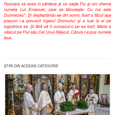
Fecioara va avea în pântece şi va naşte Fiu şi vor chema
numele Lui Emanuel, care se tâlcuieşte: Cu noi este
Dumnezeu". Şi deşteptându-se din somn, Iosif a făcut aşa
precum i-a poruncit îngerul Domnului şi a luat la el pe
logodnica sa. Şi fără să fi cunoscut-o pe ea Iosif, Maria a
născut pe Fiul său Cel Unul-Născut, Căruia I-a pus numele
Isus.
ȘTIRI DIN ACEEAȘI CATEGORIE