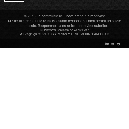
© 2018 -
e-communio.ro
- Toate drepturile rezervate
Site-ul e-communio.ro nu își asumă responsabilitatea pentru articolele
publicate. Responsabilitatea articolelor revine autorilor.
Platformă realizată de Andrei Man
Design grafic
,
stiluri CSS
,
codificare HTML
:
MEDIAGRANDESIGN