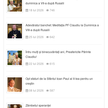
duminica a VII-a după Rusalii
18 Iul 2026
746
Adevăratul banchet: Meditația PF Claudiu la Duminica a
VIII-a după Rusalii
25 Iul 2026
642
Întru mulți și binecuvântați ani, Preafericite Părinte
Claudiu!
22 Iul 2026
615
Opt sfaturi de la Sfântul Ioan Paul al II-lea pentru un
creștin
08 Iul 2026
587
Zâmbetul speranței