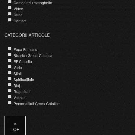
Comentariu evanghelic
Video
Curia
Contact
CATEGORII ARTICOLE
Papa Francisc
Biserica Greco-Catolica
PF Claudiu
Varia
Sfinti
Spiritualitate
Blaj
Rugaciuni
Vatican
Personalitati Greco-Catolice
TOP