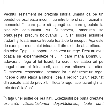
Vechiul Testament ne prezintă istoria umană ca pe un
pendul ce oscilează încontinuu între bine și rău. Tocmai în
momentul în care pare să ajungă cu mare greutate la
piscurile comuniunii cu Dumnezeu, omenirea se
prăbușește precum bolovanul lui Sisif înspre abisurile
trădării și toată munca trebuie luată de la început. Așa este
de exemplu momentul întoarcerii din exil: de-abia eliberați
din robia Egiptului, poporul ales vrea un rege. Deși au avut
ocazia să experimenteze felul în care mâna Domnului,
adevăratul rege al lui Israel, i-a ocrotit de atâtea ori pe
lungul drum al întoarcerii, acum vor altceva. Iar când
Dumnezeu, respectând libertatea lor le dăruiește un rege,
începe o altă etapă a istoriei, cea a regilor, cu un rezultat
din păcate atât de previzibil: fiecare rege face lucruri și mai
rele decât tatăl său.
În fața unei astfel de realități, Ecleziastul pe bună dreptate
exclamă: „
Deșertăciunea deșertăciunilor, toate sunt