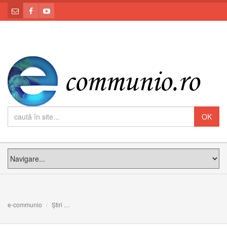
e-communio
Știri
O LUMINĂ ÎN ÎNTUNERIC: Meditația PS Claudiu la Dumi