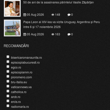
50 de ani de la asasinarea părintelui Vasile Zăpârțan
05 Aug 2026
148
0
Papa Leon al XIV-lea va vizita Uruguay, Argentina și Peru
între 6 și 17 noiembrie 2026
05 Aug 2026
163
0
RECOMANDĂRI
bisericaromanaunita.ro
episcopiabucuresti.ro
egco.ro
episcopiamm.ro
pioromeno.com
bru-italia.eu
vaticannews.va
catholica.ro
arcb.ro
ercis.ro
radiomaria.ro