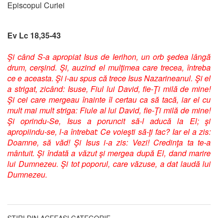
Episcopul Curiei
Ev Lc 18,35-43
Şi când S-a apropiat Isus de Ierihon, un orb şedea lângă
drum, cerşind. Şi, auzind el mulţimea care trecea, întreba
ce e aceasta. Şi i-au spus că trece Isus Nazarineanul. Şi el
a strigat, zicând: Isuse, Fiul lui David, fie-Ţi milă de mine!
Şi cei care mergeau înainte îl certau ca să tacă, iar el cu
mult mai mult striga: Fiule al lui David, fie-Ţi milă de mine!
Şi oprindu-Se, Isus a poruncit să-l aducă la El; şi
apropiindu-se, l-a întrebat: Ce voieşti să-ţi fac? Iar el a zis:
Doamne, să văd! Şi Isus i-a zis: Vezi! Credinţa ta te-a
mântuit. Şi îndată a văzut şi mergea după El, dand marire
lui Dumnezeu. Şi tot poporul, care văzuse, a dat laudă lui
Dumnezeu.
ȘTIRI DIN ACEEAȘI CATEGORIE