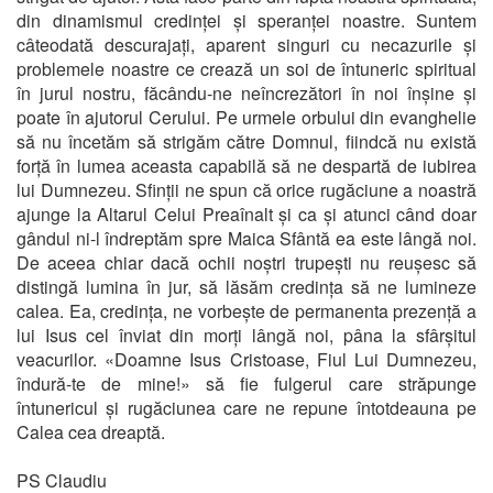
din dinamismul credinței și speranței noastre. Suntem
câteodată descurajați, aparent singuri cu necazurile și
problemele noastre ce crează un soi de întuneric spiritual
în jurul nostru, făcându-ne neîncrezători în noi înșine și
poate în ajutorul Cerului. Pe urmele orbului din evanghelie
să nu încetăm să strigăm către Domnul, fiindcă nu există
forță în lumea aceasta capabilă să ne despartă de iubirea
lui Dumnezeu. Sfinții ne spun că orice rugăciune a noastră
ajunge la Altarul Celui Preaînalt și ca și atunci când doar
gândul ni-l îndreptăm spre Maica Sfântă ea este lângă noi.
De aceea chiar dacă ochii noștri trupești nu reușesc să
distingă lumina în jur, să lăsăm credința să ne lumineze
calea. Ea, credința, ne vorbește de permanenta prezență a
lui Isus cel înviat din morți lângă noi, pâna la sfârșitul
veacurilor. «Doamne Isus Cristoase, Fiul Lui Dumnezeu,
îndură-te de mine!» să fie fulgerul care străpunge
întunericul și rugăciunea care ne repune întotdeauna pe
Calea cea dreaptă.
PS Claudiu