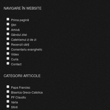
NAVIGARE ÎN WEBSITE
Prima pagină
Știri
Arhivă
Gândul zilei
Catehismul zi de zi
Recenzii cărți
Comentariu evanghelic
Video
Curia
Contact
CATEGORII ARTICOLE
Papa Francisc
Biserica Greco-Catolica
PF Claudiu
Varia
Sfinti