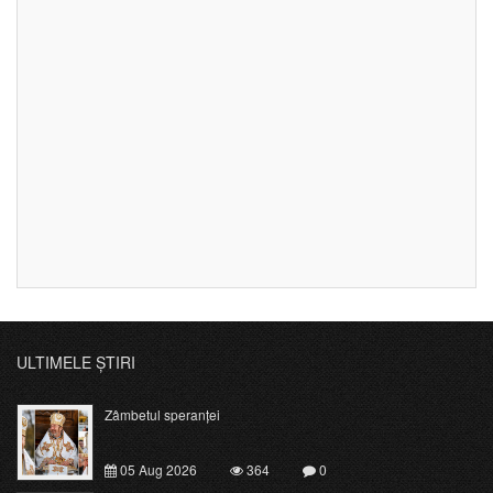
ULTIMELE ȘTIRI
Zâmbetul speranței
05 Aug 2026
364
0