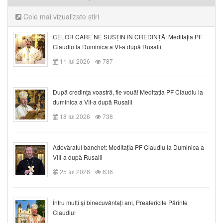
Cele mai vizualizate știri
CELOR CARE NE SUSȚIN ÎN CREDINȚĂ: Meditația PF
Claudiu la Duminica a VI-a după Rusalii
11 Iul 2026
787
După credinţa voastră, fie vouă! Meditația PF Claudiu la
duminica a VII-a după Rusalii
18 Iul 2026
738
Adevăratul banchet: Meditația PF Claudiu la Duminica a
VIII-a după Rusalii
25 Iul 2026
636
Întru mulți și binecuvântați ani, Preafericite Părinte
Claudiu!