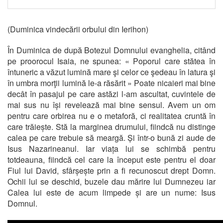
(Duminica vindecării orbului din Ierihon)
În Duminica de după Botezul Domnului evanghelia, citând
pe proorocul Isaia, ne spunea: « Poporul care stătea în
întuneric a văzut lumină mare şi celor ce şedeau în latura şi
în umbra morţii lumină le-a răsărit » Poate nicaieri mai bine
decât în pasajul pe care astăzi l-am ascultat, cuvintele de
mai sus nu își revelează mai bine sensul. Avem un om
pentru care orbirea nu e o metaforă, ci realitatea cruntă în
care trăiește. Stă la marginea drumului, fiindcă nu distinge
calea pe care trebuie să meargă. Și într-o bună zi aude de
Isus Nazarineanul. Iar viața lui se schimbă pentru
totdeauna, fiindcă cel care la început este pentru el doar
Fiul lui David, sfârșește prin a fi recunoscut drept Domn.
Ochii lui se deschid, buzele dau mărire lui Dumnezeu iar
Calea lui este de acum limpede și are un nume: Isus
Domnul.