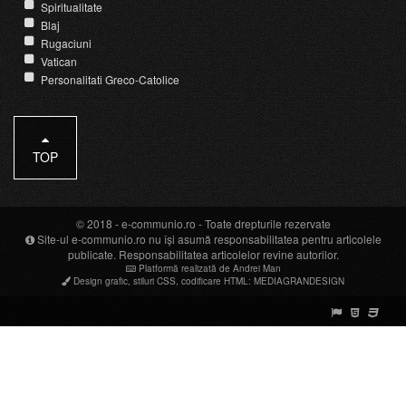
Spiritualitate
Blaj
Rugaciuni
Vatican
Personalitati Greco-Catolice
TOP
© 2018 -
e-communio.ro
- Toate drepturile rezervate
Site-ul e-communio.ro nu își asumă responsabilitatea pentru articolele
publicate. Responsabilitatea articolelor revine autorilor.
Platformă realizată de Andrei Man
Design grafic
,
stiluri CSS
,
codificare HTML
:
MEDIAGRANDESIGN