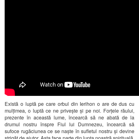
Există o luptă pe care orbul din Ierihon o are de dus cu
mulțimea, o luptă ce ne privește și pe noi. Forțele răului,
prezente în această lume, încearcă să ne abată de la
drumul nostru înspre Fiul lui Dumnezeu, încearcă să
sufoce rugăciunea ce se naște în sufletul nostru și devine
strigăt de ajutor. Asta face parte din lupta noastră spirituală,