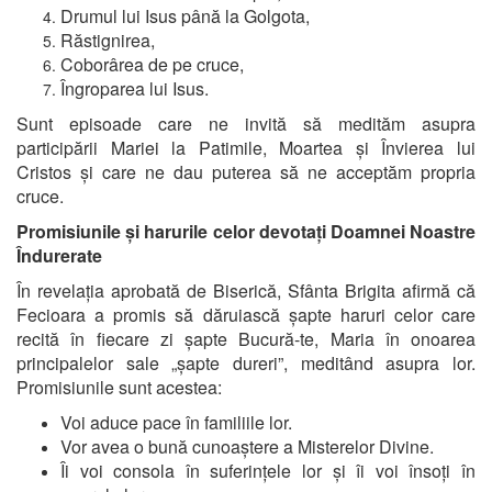
Drumul lui Isus până la Golgota,
Răstignirea,
Coborârea de pe cruce,
Îngroparea lui Isus.
Sunt episoade care ne invită să medităm asupra
participării Mariei la Patimile, Moartea și Învierea lui
Cristos și care ne dau puterea să ne acceptăm propria
cruce.
Promisiunile și harurile celor devotați Doamnei Noastre
Îndurerate
În revelația aprobată de Biserică, Sfânta Brigita afirmă că
Fecioara a promis să dăruiască șapte haruri celor care
recită în fiecare zi șapte Bucură-te, Maria în onoarea
principalelor sale „șapte dureri”, meditând asupra lor.
Promisiunile sunt acestea:
Voi aduce pace în familiile lor.
Vor avea o bună cunoaștere a Misterelor Divine.
Îi voi consola în suferințele lor și îi voi însoți în