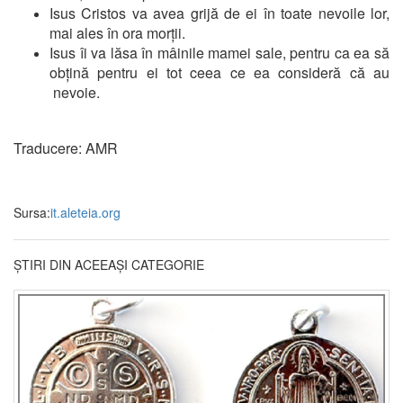
Isus Cristos va avea grijă de ei în toate nevoile lor,
mai ales în ora morții.
Isus îi va lăsa în mâinile mamei sale, pentru ca ea să
obțină pentru ei tot ceea ce ea consideră că au
nevoie.
Traducere: AMR
Sursa:
it.aleteia.org
ȘTIRI DIN ACEEAȘI CATEGORIE