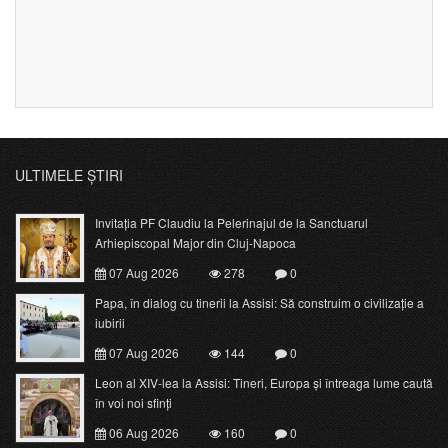
ULTIMELE ȘTIRI
Invitația PF Claudiu la Pelerinajul de la Sanctuarul
Arhiepiscopal Major din Cluj-Napoca
07 Aug 2026
278
0
Papa, în dialog cu tinerii la Assisi: Să construim o civilizație a
iubirii
07 Aug 2026
144
0
Leon al XIV-lea la Assisi: Tineri, Europa și întreaga lume caută
în voi noi sfinți
06 Aug 2026
160
0