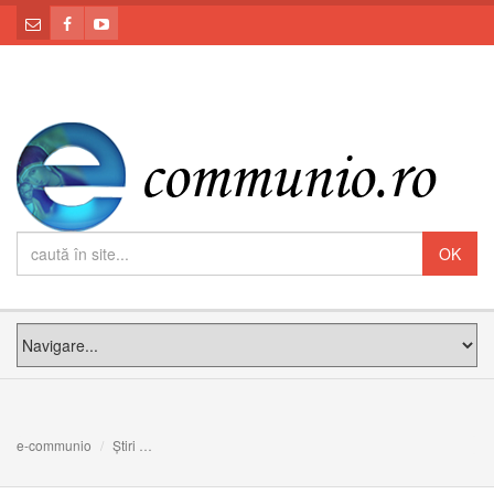
e-communio
Știri
Șapte promisiuni și 4 haruri celor devotați Maicii Noastr