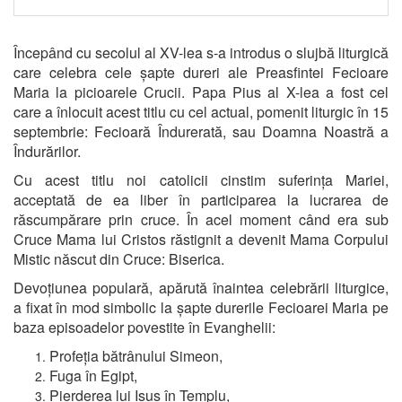
Începând cu secolul al XV-lea s-a introdus o slujbă liturgică
care celebra cele șapte dureri ale Preasfintei Fecioare
Maria la picioarele Crucii. Papa Pius al X-lea a fost cel
care a înlocuit acest titlu cu cel actual, pomenit liturgic în 15
septembrie: Fecioară Îndurerată, sau Doamna Noastră a
Îndurărilor.
Cu acest titlu noi catolicii cinstim suferința Mariei,
acceptată de ea liber în participarea la lucrarea de
răscumpărare prin cruce. În acel moment când era sub
Cruce Mama lui Cristos răstignit a devenit Mama Corpului
Mistic născut din Cruce: Biserica.
Devoțiunea populară, apărută înaintea celebrării liturgice,
a fixat în mod simbolic la șapte durerile Fecioarei Maria pe
baza episoadelor povestite în Evanghelii:
Profeția bătrânului Simeon,
Fuga în Egipt,
Pierderea lui Isus în Templu,