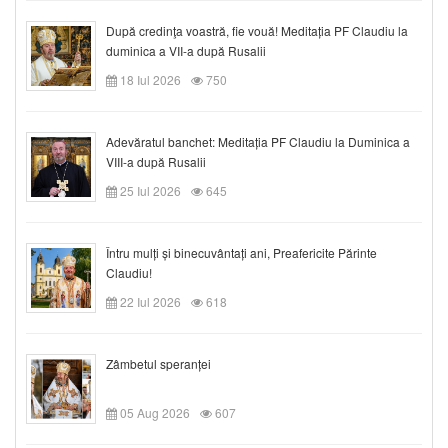
După credinţa voastră, fie vouă! Meditația PF Claudiu la
duminica a VII-a după Rusalii
18 Iul 2026
750
Adevăratul banchet: Meditația PF Claudiu la Duminica a
VIII-a după Rusalii
25 Iul 2026
645
Întru mulți și binecuvântați ani, Preafericite Părinte
Claudiu!
22 Iul 2026
618
Zâmbetul speranței
05 Aug 2026
607