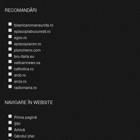
RECOMANDĂRI
bisericaromanaunita.ro
episcopiabucuresti.ro
egco.ro
episcopiamm.ro
pioromeno.com
bru-italia.eu
vaticannews.va
catholica.ro
arcb.ro
ercis.ro
radiomaria.ro
NAVIGARE ÎN WEBSITE
Prima pagină
Știri
Arhivă
Gândul zilei