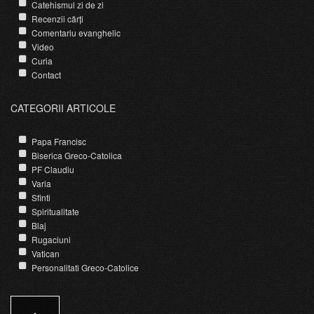
Catehismul zi de zi
Recenzii cărți
Comentariu evanghelic
Video
Curia
Contact
CATEGORII ARTICOLE
Papa Francisc
Biserica Greco-Catolica
PF Claudiu
Varia
Sfinti
Spiritualitate
Blaj
Rugaciuni
Vatican
Personalitati Greco-Catolice