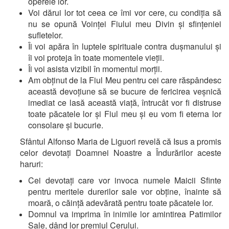
operele lor.
Voi dărui lor tot ceea ce îmi vor cere, cu condiția să
nu se opună Voinței Fiului meu Divin și sfințeniei
sufletelor.
Îi voi apăra în luptele spirituale contra dușmanului și
îi voi proteja în toate momentele vieții.
Îi voi asista vizibil în momentul morții.
Am obținut de la Fiul Meu pentru cei care răspândesc
această devoțiune să se bucure de fericirea veșnică
imediat ce lasă această viață, întrucât vor fi distruse
toate păcatele lor și Fiul meu și eu vom fi eterna lor
consolare și bucurie.
Sfântul Alfonso Maria de Liguori revelă că Isus a promis
celor devotați Doamnei Noastre a Îndurărilor aceste
haruri:
Cei devotați care vor invoca numele Maicii Sfinte
pentru meritele durerilor sale vor obține, înainte să
moară, o căință adevărată pentru toate păcatele lor.
Domnul va imprima în inimile lor amintirea Patimilor
Sale, dând lor premiul Cerului.