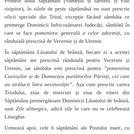
Primele două săptămâni (Vameșul și fariseul și Fiul
risipitor), în zilele de peste săptămână nu sunt prescrie
oficii speciale din Triod, excepție făcând sâmbăta ce
premerge Duminicii Infricoșătoarei Judecăți, sâmbătă în
care se face
pomenirea generală a celor adormiți
, cu
rânduială prescrisă de Vecernie și de Utrenie.
În săptămâna Lăsatului de brânză, fiecare zi a acestei
săptămâni are prescrisă rânduială pentru Vecernie și
Utrenie, iar sâmbăta este prescrisă pentru
”pomenirea
Cuvioșilor și de Dumnezeu purtătorilor Părinți, cei care
au strălucit întru nevinovăție”.
Așa cum prescrie cartea
Triodului, ziua de miercuri și ziua de vineri din
Săptămâna premergătoare Duminicii Lăsatului de brânză,
sunt
Zile aliturgice
, adică zile în care nu se celebrează
Liturghie.
Urmează apoi, cele 6 săptămâni ale Postului mare, cu