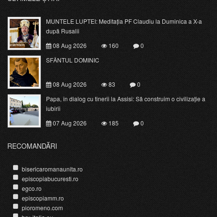
MUNTELE LUPTEI: Meditația PF Claudiu la Duminica a X-a
după Rusalii
08 Aug 2026
160
0
SFÂNTUL DOMINIC
08 Aug 2026
83
0
Papa, în dialog cu tinerii la Assisi: Să construim o civilizație a
iubirii
07 Aug 2026
185
0
RECOMANDĂRI
bisericaromanaunita.ro
episcopiabucuresti.ro
egco.ro
episcopiamm.ro
pioromeno.com