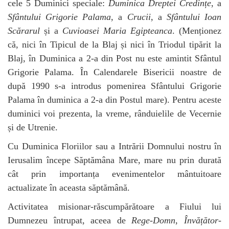
cele 5 Duminici speciale:
Duminica Dreptei Credințe
, a
Sfântului Grigorie Palama
, a
Crucii
, a
Sfântului Ioan
Scărarul
și a
Cuvioasei Maria Egipteanca
. (Menționez
că, nici în Tipicul de la Blaj și nici în Triodul tipărit la
Blaj, în Duminica a 2-a din Post nu este amintit Sfântul
Grigorie Palama. În Calendarele Bisericii noastre de
după 1990 s-a introdus pomenirea Sfântului Grigorie
Palama în duminica a 2-a din Postul mare). Pentru aceste
duminici voi prezenta, la vreme, rânduielile de Vecernie
și de Utrenie.
Cu Duminica Floriilor sau a Intrării Domnului nostru în
Ierusalim începe Săptămâna Mare, mare nu prin durată
cât prin importanța evenimentelor mântuitoare
actualizate în aceasta săptămână.
Activitatea misionar-răscumpărătoare a Fiului lui
Dumnezeu întrupat, aceea de
Rege-Domn
,
Învățător-