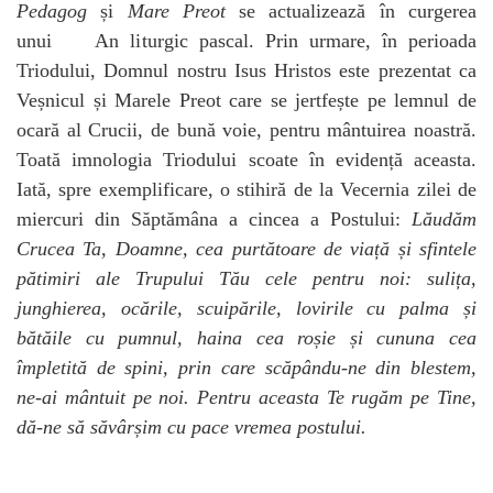
Pedagog
și
Mare Preot
se actualizează în curgerea
unui An liturgic pascal. Prin urmare, în perioada
Triodului, Domnul nostru Isus Hristos este prezentat ca
Veșnicul și Marele Preot care se jertfește pe lemnul de
ocară al Crucii, de bună voie, pentru mântuirea noastră.
Toată imnologia Triodului scoate în evidență aceasta.
Iată, spre exemplificare, o stihiră de la Vecernia zilei de
miercuri din Săptămâna a cincea a Postului:
Lăudăm
Crucea Ta, Doamne, cea purtătoare de viață și sfintele
pătimiri ale Trupului Tău cele pentru noi: sulița,
junghierea, ocările, scuipările, lovirile cu palma și
bătăile cu pumnul, haina cea roșie și cununa cea
împletită de spini, prin care scăpându-ne din blestem,
ne-ai mântuit pe noi. Pentru aceasta Te rugăm pe Tine,
dă-ne să săvârșim cu pace vremea postului.