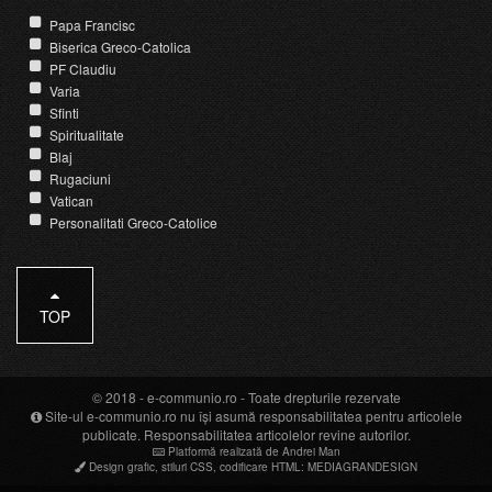
Papa Francisc
Biserica Greco-Catolica
PF Claudiu
Varia
Sfinti
Spiritualitate
Blaj
Rugaciuni
Vatican
Personalitati Greco-Catolice
TOP
© 2018 -
e-communio.ro
- Toate drepturile rezervate
Site-ul e-communio.ro nu își asumă responsabilitatea pentru articolele
publicate. Responsabilitatea articolelor revine autorilor.
Platformă realizată de Andrei Man
Design grafic
,
stiluri CSS
,
codificare HTML
:
MEDIAGRANDESIGN