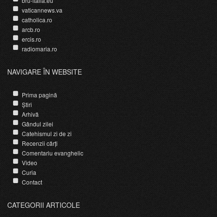
bru-italia.eu
vaticannews.va
catholica.ro
arcb.ro
ercis.ro
radiomaria.ro
NAVIGARE ÎN WEBSITE
Prima pagină
Știri
Arhivă
Gândul zilei
Catehismul zi de zi
Recenzii cărți
Comentariu evanghelic
Video
Curia
Contact
CATEGORII ARTICOLE