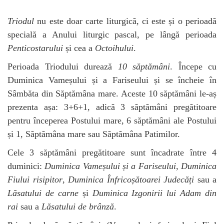
Triodul
nu este doar carte liturgică, ci este și o perioadă
specială a Anului liturgic pascal, pe lângă perioada
Penticostarului
și cea a
Octoihului
.
Perioada Triodului durează
10 săptămâni
. Începe cu
Duminica Vameșului și a Fariseului și se încheie în
Sâmbăta din Săptămâna mare. Aceste 10 săptămâni le-aș
prezenta așa: 3+6+1, adică 3 săptămâni pregătitoare
pentru începerea Postului mare, 6 săptămâni ale Postului
și 1, Săptămâna mare sau Săptămâna Patimilor.
Cele 3 săptămâni pregătitoare sunt încadrate între 4
duminici:
Duminica Vameșului și a Fariseului
,
Duminica
Fiului risipitor
,
Duminica Înfricoșătoarei Judecăți
sau a
Lăsatului de carne
și
Duminica Izgonirii lui Adam din
rai
sau a
Lăsatului de brânză
.