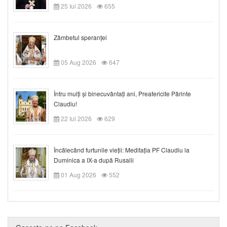
25 Iul 2026
655
Zâmbetul speranței
05 Aug 2026
647
Întru mulți și binecuvântați ani, Preafericite Părinte
Claudiu!
22 Iul 2026
629
Încălecând furtunile vieții: Meditația PF Claudiu la
Duminica a IX-a după Rusalii
01 Aug 2026
552