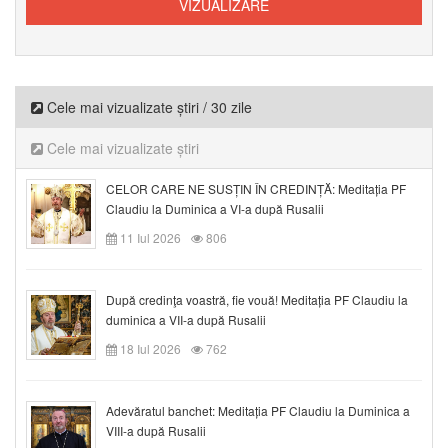
Cele mai vizualizate știri / 30 zile
Cele mai vizualizate știri
CELOR CARE NE SUSȚIN ÎN CREDINȚĂ: Meditația PF
Claudiu la Duminica a VI-a după Rusalii
11 Iul 2026
806
După credinţa voastră, fie vouă! Meditația PF Claudiu la
duminica a VII-a după Rusalii
18 Iul 2026
762
Adevăratul banchet: Meditația PF Claudiu la Duminica a
VIII-a după Rusalii