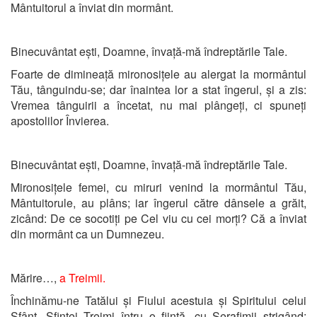
Mântuitorul a înviat din mormânt.
Binecuvântat ești, Doamne, învață-mă îndreptările Tale.
Foarte de dimineață mironosițele au alergat la mormântul
Tău, tânguindu-se; dar înaintea lor a stat îngerul, și a zis:
Vremea tânguirii a încetat, nu mai plângeți, ci spuneți
apostolilor Învierea.
Binecuvântat ești, Doamne, învață-mă îndreptările Tale.
Mironosițele femei, cu miruri venind la mormântul Tău,
Mântuitorule, au plâns; iar îngerul către dânsele a grăit,
zicând: De ce socotiți pe Cel viu cu cei morți? Că a înviat
din mormânt ca un Dumnezeu.
Mărire…,
a Treimii.
Închinămu-ne Tatălui și Fiului acestuia și Spiritului celui
Sfânt, Sfintei Treimi întru o ființă, cu Serafimii strigând: