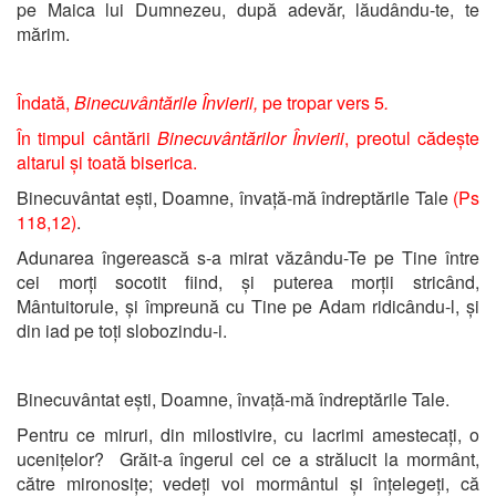
pe Maica lui Dumnezeu, după adevăr, lăudându-te, te
mărim.
Îndată,
Binecuvântările Învierii,
pe tropar vers 5
.
În timpul cântării
Binecuvântărilor Învierii
, preotul cădește
altarul și toată biserica.
Binecuvântat ești, Doamne, învață-mă îndreptările Tale
(Ps
118,12)
.
Adunarea îngerească s-a mirat văzându-Te pe Tine între
cei morți socotit fiind, și puterea morții stricând,
Mântuitorule, și împreună cu Tine pe Adam ridicându-l, și
din iad pe toți slobozindu-i.
Binecuvântat ești, Doamne, învață-mă îndreptările Tale.
Pentru ce miruri, din milostivire, cu lacrimi amestecați, o
ucenițelor? Grăit-a îngerul cel ce a strălucit la mormânt,
către mironosițe; vedeți voi mormântul și înțelegeți, că