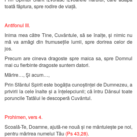
toată făptura, spre rodire de viață.
Antifonul III.
Inima mea către Tine, Cuvântule, să se înalțe, și nimic nu
mă va amăgi din frumusețile lumii, spre dorirea celor de
jos.
Precum are cineva dragoste spre maica sa, spre Domnul
mai cu fierbinte dragoste suntem datori.
Mărire…, Şi acum…,
Prin Sfântul Spirit este bogăția cunoștinței de Dumnezeu, a
privirii la cele înalte și a înțelepciunii; că întru Dânsul toate
poruncile Tatălui le descoperă Cuvântul.
Prohimen, vers 4.
Scoală-Te, Doamne, ajută-ne nouă și ne mântuiește pe noi,
pentru mărirea numelui Tău
(Ps 43,28)
.