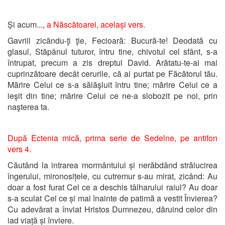
Și acum...,
a Născătoarei, același vers.
Gavriil zicându-ţi ţie, Fecioară: Bucură-te! Deodată cu
glasul, Stăpânul tuturor, întru tine, chivotul cel sfânt, s-a
întrupat, precum a zis dreptul David. Arătatu-te-ai mai
cuprinzătoare decât cerurile, că ai purtat pe Făcătorul tău.
Mărire Celui ce s-a sălăşluit întru tine; mărire Celui ce a
ieşit din tine; mărire Celui ce ne-a slobozit pe noi, prin
naşterea ta.
După Ectenia mică, prima serie de Sedelne, pe antifon
vers 4.
Căutând la intrarea mormântului și nerăbdând strălucirea
îngerului, mironosițele, cu cutremur s-au mirat, zicând: Au
doar a fost furat Cel ce a deschis tâlharului raiul? Au doar
s-a sculat Cel ce și mai înainte de patimă a vestit Învierea?
Cu adevărat a înviat Hristos ­Dumnezeu, dăruind celor din
iad viață și înviere.