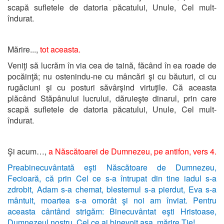
scapă sufletele de datoria păcatului, Unule, Cel mult-
îndurat.
Mărire...,
tot aceasta.
Veniţi să lucrăm în via cea de taină, făcând în ea roade de
pocăinţă; nu ostenindu-ne cu mâncări şi cu băuturi, ci cu
rugăciuni şi cu posturi săvârşind virtuţile. Că aceasta
plăcând Stăpânului lucrului, dăruieşte dinarul, prin care
scapă sufletele de datoria păcatului, Unule, Cel mult-
îndurat.
Şi acum…,
a Născătoarei de Dumnezeu, pe antifon, vers 4.
Preabinecuvântată eşti Născătoare de Dumnezeu,
Fecioară, că prin Cel ce s-a întrupat din tine iadul s-a
zdrobit, Adam s-a chemat, blestemul s-a pierdut, Eva s-a
mântuit, moartea s-a omorât şi noi am înviat. Pentru
aceasta cântând strigăm: Binecuvântat eşti Hristoase,
Dumnezeul nostru, Cel ce ai binevoit aşa, mărire Ţie!