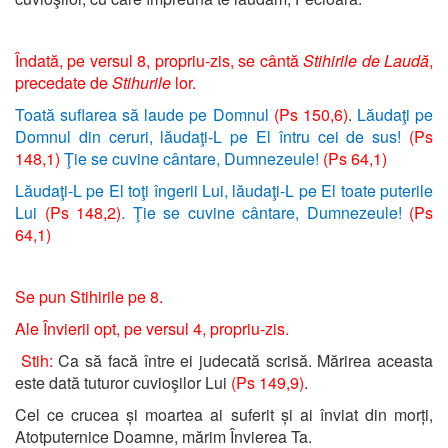
Îndată, pe versul 8, propriu-zis, se cântă
Stihirile de Laudă
,
precedate de
Stihurile
lor.
Toată suflarea să laude pe Domnul
(Ps 150,6)
.
Lăudaţi pe
Domnul din ceruri, lăudaţi-L pe El întru cei de sus!
(Ps
148,1)
Ţie se cuvine cântare, Dumnezeule!
(Ps 64,1)
Lăudaţi-L pe El toţi îngerii Lui, lăudaţi-L pe El toate puterile
Lui
(Ps 148,2)
. Ţie se cuvine cântare, Dumnezeule!
(Ps
64,1)
Se pun Stihirile pe 8.
Ale Învierii opt, pe versul 4, propriu-zis.
Stih:
Ca să facă între ei judecată scrisă. Mărirea aceasta
este dată tuturor cuvioşilor Lui
(Ps 149,9)
.
Cel ce crucea și moartea ai suferit și ai înviat din morți,
Atotputernice Doamne, mărim Învierea Ta.