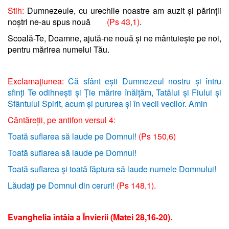
Stih:
Dumnezeule, cu urechile noastre am auzit și părinții
noștri ne-au spus nouă
(Ps 43,1)
.
Scoală-Te, Doamne, ajută-ne nouă și ne mântuiește pe noi,
pen
tru mărirea numelui Tău.
Exclamaţiunea:
Că sfânt ești Dumnezeul nostru și întru
sfinți Te odihnești și Ție mărire înălțăm, Tatălui și Fiului și
Sfântului Spirit, acum și pururea și în vecii vecilor. Amin
Cântăreții, pe antifon versul 4:
Toată suflarea să laude pe Domnul!
(Ps 150,6)
Toată suflarea să laude pe Domnul!
Toată suflarea şi toată făptura să laude numele Domnului!
Lăudaţi pe Domnul din ceruri!
(Ps 148,1).
Evanghelia întâia a Învierii (Matei 28,16-20).