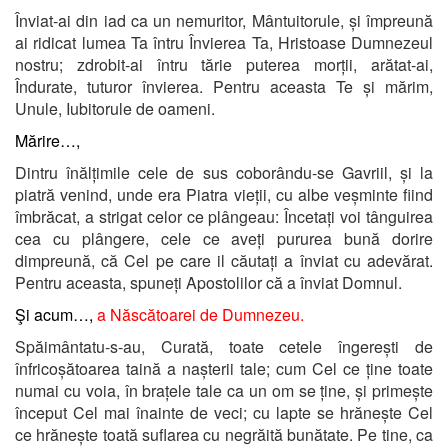
Înviat-ai din iad ca un nemuritor, Mântuitorule, și împreună
ai ridicat lumea Ta întru Învierea Ta, Hristoase Dumnezeul
nostru; zdrobit-ai întru tărie puterea morții, arătat-ai,
Îndurate, tuturor învierea. Pentru aceasta Te și mărim,
Unule, Iubitorule de oameni.
Mărire…,
Dintru înălțimile cele de sus coborându-se Gavriil, și la
piatră venind, unde era Piatra vieții, cu albe veșminte fiind
îmbrăcat, a strigat celor ce plângeau: Încetați voi tânguirea
cea cu plângere, cele ce aveți pururea bună dorire
dimpreună, că Cel pe care il căutați a înviat cu adevărat.
Pentru aceasta, spuneți Apostolilor că a înviat Domnul.
Şi acum…,
a Născătoarei de Dumnezeu.
Spăimântatu-s-au, Curată, toate cetele îngerești de
înfricoșătoarea taină a nașterii tale; cum Cel ce ține toate
numai cu voia, în brațele tale ca un om se ține, și primește
început Cel mai înainte de veci; cu lapte se hrănește Cel
ce hrănește toată suflarea cu negrăită bunătate. Pe tine, ca