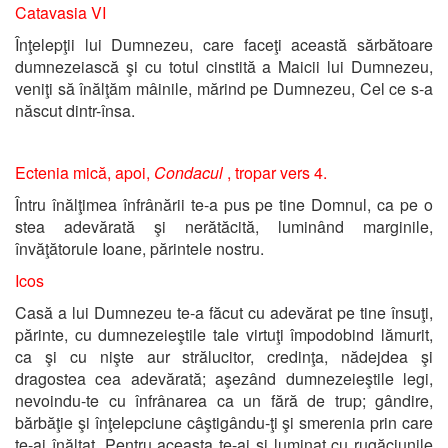
Catavasia VI
Înţelepţii lui Dumnezeu, care faceţi această sărbătoare
dumnezeiască şi cu totul cinstită a Maicii lui Dumnezeu,
veniţi să înălţăm mâinile, mărind pe Dumnezeu, Cel ce s-a
născut dintr-însa.
Ectenia mică, apoi,
Condacul
, tropar vers 4.
Întru înălţimea înfrânării te-a pus pe tine Domnul, ca pe o
stea adevărată şi nerătăcită, luminând marginile,
învăţătorule Ioane, părintele nostru.
Icos
Casă a lui Dumnezeu te-a făcut cu adevărat pe tine însuţi,
părinte, cu dumnezeieştile tale virtuţi împodobind lămurit,
ca şi cu nişte aur strălucitor, credinţa, nădejdea şi
dragostea cea adevărată; aşezând dumnezeieştile legi,
nevoindu-te cu înfrânarea ca un fără de trup; gândire,
bărbăţie şi înţelepciune câştigându-ţi şi smerenia prin care
te-ai înălţat. Pentru aceasta te-ai şi luminat cu rugăciunile