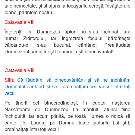
tale neîncetate, şi ai ajuns la locaşurile cereşti, învăţătorule
Ioane, părintele nostru.
Catavasia VII
Înţelepţii lui Dumnezeu făpturii nu s-au închinat, fără
numai Ziditorului, iar îngrozirea focului bărbăteşte
călcându-o, s-au bucurat, cântând: Prealăudate
Dumnezeul părinţilor şi Doamne, eşti binecuvântat!
Catavasia VIII
Stih:
Să lăudăm, să binecuvântăm şi să ne închinăm
Domnului cântând, şi să-L preaînălţăm pe Dânsul întru toţi
vecii.
Pe tinerii cei binecredincioşi, în cuptor, naşterea
Născătoarei de Dumnezeu i-a mântuit, atunci fiind
închipuită, iar acum plinită, pe toată lumea o ridică să
cânte Ţie: Lăudaţi pe Domnul toate făpturile Lui şi-L
preaînălţaţi întru toţi vecii!