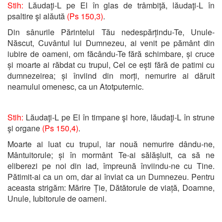
Stih:
Lăudaţi-L pe El în glas de trâmbiţă, lăudaţi-L în
psaltire şi alăută
(Ps 150,3)
.
Din sânurile Părintelui Tău nedespărțindu-Te, Unule-
Născut, Cuvântul lui Dumnezeu, ai venit pe pământ din
iubire de oameni, om făcându-Te fără schimbare, și cruce
și moarte ai răbdat cu trupul, Cel ce ești fără de patimi cu
dumnezeirea; și înviind din morți, nemurire ai dăruit
neamului omenesc, ca un Atotputernic.
Stih:
Lăudaţi-L pe El în timpane şi hore, lăudaţi-L în strune
şi organe
(Ps 150,4)
.
Moarte ai luat cu trupul, iar nouă nemurire dându-ne,
Mântuitorule; și în mormânt Te-ai sălășluit, ca să ne
eliberezi pe noi din iad, împreună înviindu-ne cu Tine.
Pătimit-ai ca un om, dar ai înviat ca un Dumnezeu. Pentru
aceasta strigăm: Mărire Ție, Dătătorule de viață, Doamne,
Unule, Iubitorule de oameni.