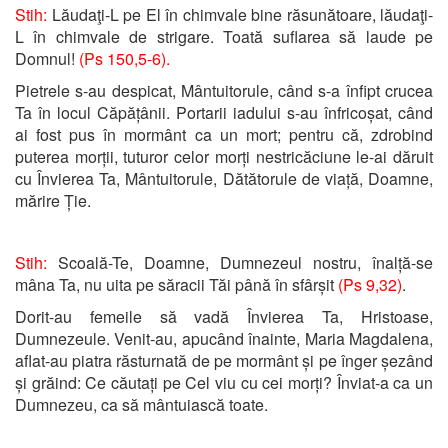
Stih:
Lăudaţi-L pe El în chimvale bine răsunătoare, lăudaţi-
L în chimvale de strigare. Toată suflarea să laude pe
Domnul!
(Ps 150,5-6).
Pietrele s-au despicat, Mântuitorule, când s-a înfipt crucea
Ta în locul Căpățânii. Portarii iadului s-au înfricoșat, când
ai fost pus în mormânt ca un mort; pentru că, zdrobind
puterea morții, tuturor celor morți nestricăciune le-ai dăruit
cu Învierea Ta, Mântuitorule, Dătătorule de viață, Doamne,
mărire Ție.
Stih:
Scoală-Te, Doamne, Dumnezeul nostru, înalță-se
mâna Ta, nu uita pe săracii Tăi până în sfârșit
(Ps 9,32)
.
Dorit-au femeile să vadă Învierea Ta, Hristoase,
Dumnezeule. Venit-au, apucând înainte, Maria Magdalena,
aflat-au piatra răsturnată de pe mormânt și pe înger șezând
și grăind: Ce căutați pe Cel viu cu cei morți? Înviat-a ca un
Dumnezeu, ca să mântuiască toate.