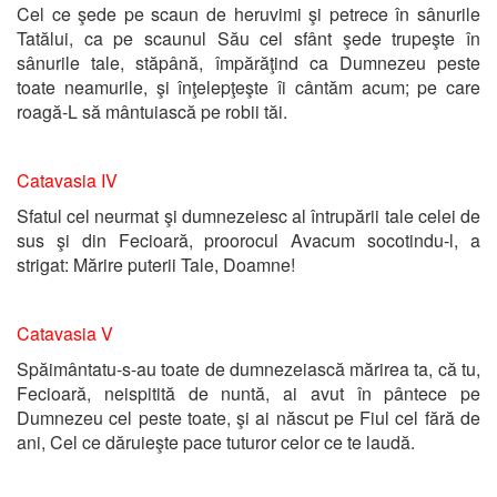
Cel ce şede pe scaun de heruvimi şi petrece în sânurile
Tatălui, ca pe scaunul Său cel sfânt şede trupeşte în
sânurile tale, stăpână, împărăţind ca Dumnezeu peste
toate neamurile, şi înţelepţeşte îi cântăm acum; pe care
roagă-L să mântuiască pe robii tăi.
Catavasia IV
Sfatul cel neurmat şi dumnezeiesc al întrupării tale celei de
sus şi din Fecioară, proorocul Avacum socotindu-l, a
strigat: Mărire puterii Tale, Doamne!
Catavasia V
Spăimântatu-s-au toate de dumnezeiască mărirea ta, că tu,
Fecioară, neispitită de nuntă, ai avut în pântece pe
Dumnezeu cel peste toate, şi ai născut pe Fiul cel fără de
ani, Cel ce dăruieşte pace tuturor celor ce te laudă.