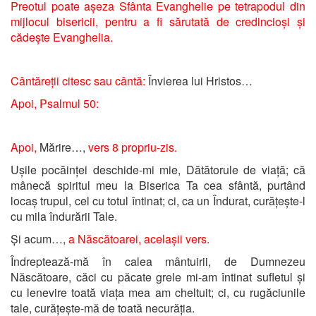
Preotul poate așeza Sfânta Evanghelie pe tetrapodul din
mijlocul bisericii, pentru a fi sărutată de credincioși și
cădește Evanghelia.
Cântăreții citesc sau cântă:
Învierea lui Hristos…
Apoi, Psalmul 50:
Apoi,
Mărire…,
vers 8 propriu-zis.
Ușile pocăinței deschide-mi mie, Dătătorule de viață; că
mânecă spiritul meu la Biserica Ta cea sfântă, purtând
locaș trupul, cel cu totul întinat; ci, ca un Îndurat, curățește-l
cu mila îndurării Tale.
Și acum…,
a Născătoarei, acelașii vers.
Îndreptează-mă în calea mântuirii, de Dumnezeu
Născătoare, căci cu păcate grele mi-am întinat sufletul și
cu lenevire toată viața mea am cheltuit; ci, cu rugăciunile
tale, curățește-mă de toată necurăția.