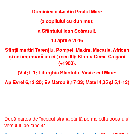
Duminica a 4-a din Postul Mare
(a copilului cu duh mut;
a Sfântului Ioan Scărarul).
10 aprilie 2016
Sfinții martiri Terențiu, Pompei, Maxim, Macarie, African
și cei împreună cu ei (+sec III); Sfânta Gema Galgani
(+1903).
(V 4; L 1; Liturghia Sfântului Vasile cel Mare;
Ap Evrei 6,13-20; Ev Marcu 9,17-23; Matei 4,25 şi 5,1-12)
După partea de început strana cântă pe melodia troparului
versului de rând 4: