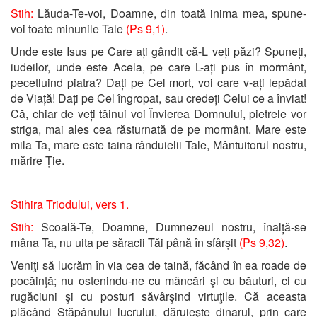
Stih:
Lăuda-Te-voi, Doamne, din toată inima mea, spune-
voi toate minunile Tale
(Ps 9,1)
.
Unde este Isus pe Care ați gândit că-L veți păzi? Spuneți,
iudeilor, unde este Acela, pe care L-ați pus în mormânt,
pecetluind piatra? Dați pe Cel mort, voi care v-ați lepădat
de Viață! Dați pe Cel îngropat, sau credeți Celui ce a înviat!
Că, chiar de veți tăinui voi Învierea Domnului, pietrele vor
striga, mai ales cea răsturnată de pe mormânt. Mare este
mila Ta, mare este taina rânduielii Tale, Mântuitorul nostru,
mărire Ție.
Stihira Triodului, vers 1.
Stih:
Scoală-Te, Doamne, Dumnezeul nostru, înalță-se
mâna Ta, nu uita pe săracii Tăi până în sfârșit
(Ps 9,32)
.
Veniţi să lucrăm în via cea de taină, făcând în ea roade de
pocăinţă; nu ostenindu-ne cu mâncări şi cu băuturi, ci cu
rugăciuni şi cu posturi săvârşind virtuţile. Că aceasta
plăcând Stăpânului lucrului, dăruieşte dinarul, prin care