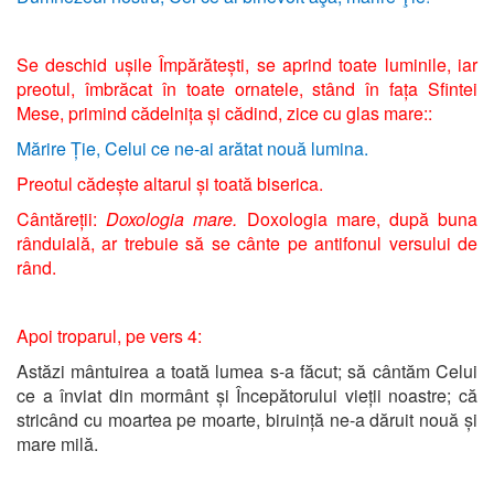
Se deschid ușile Împărătești, se aprind toate luminile, iar
preotul, îmbrăcat în toate ornatele, stând în fața Sfintei
Mese, primind cădelnița și cădind, zice cu glas mare::
Mărire Ție, Celui ce ne-ai arătat nouă lumina.
Preotul cădește altarul și toată biserica.
Cântăreții:
Doxologia mare.
Doxologia mare, după buna
rânduială, ar trebuie să se cânte pe antifonul versului de
rând.
Apoi troparul, pe vers 4:
Astăzi mântuirea a toată lumea s-a făcut; să cântăm Celui
ce a înviat din mormânt și Începătorului vieții noastre; că
stricând cu moartea pe moarte, biruință ne-a dăruit nouă și
mare milă.