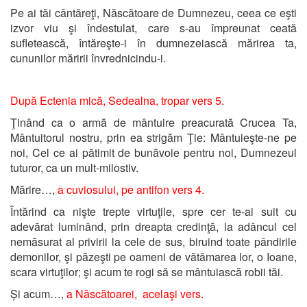
Pe ai tăi cântăreţi, Născătoare de Dumnezeu, ceea ce eşti
izvor viu şi îndestulat, care s-au împreunat ceată
sufletească, întăreşte-i în dumnezeiască mărirea ta,
cununilor măririi învrednicindu-i.
După Ectenia mică, Sedealna, tropar vers 5.
Ţinând ca o armă de mântuire preacurată Crucea Ta,
Mântuitorul nostru, prin ea strigăm Ţie: Mântuieşte-ne pe
noi, Cel ce ai pătimit de bunăvoie pentru noi, Dumnezeul
tuturor, ca un mult-milostiv.
Mărire…,
a cuviosului, pe antifon vers 4.
Întărind ca nişte trepte virtuţile, spre cer te-ai suit cu
adevărat luminând, prin dreapta credinţă, la adâncul cel
nemăsurat al privirii la cele de sus, biruind toate pândirile
demonilor, şi păzeşti pe oameni de vătămarea lor, o Ioane,
scara virtuţilor; şi acum te rogi să se mântuiască robii tăi.
Și acum…,
a Născătoarei, acelaşi vers.