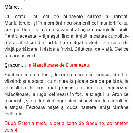
Mărire…,
Cu sfatul Tău cel de bunăvoie crucea ai răbdat,
Mântuitorule, și în mormânt nou oamenii cei muritori Te-au
pus pe Tine, Cel ce cu cuvântul ai așezat marginile lumii.
Pentru aceasta, vrăjmașul fiind înlănțuit, moartea cumplit s-
a prădat și cei din iad toți au strigat Învierii Tale celei de
viață purtătoare: Hristos a înviat, Dătătorul de viață, Cel ce
rămâne în veci.
Şi acum…,
a Născătoarei de Dumnezeu.
Spăimântatu-s-a Iosif, lucrarea cea mai presus de fire
văzând; și a socotit cu mintea la ploaia cea de pe lână, la
zămislirea ta cea mai presus de fire, de Dumnezeu
Născătoare, la rugul cel nears în foc, la toiagul lui Aron ce
a odrăslit; și mărturisind logodnicul și păzitorul tău preoților,
a strigat: Fecioara naște și după naștere iarăși rămâne
fecioară.
După Ectenia mică,
a doua serie de Sedelne, pe antifon
vers 4.