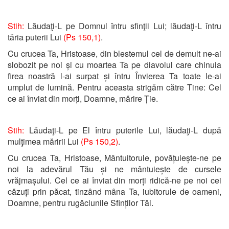
Stih:
Lăudaţi-L pe Domnul întru sfinţii Lui; lăudaţi-L întru
tăria puterii Lui
(Ps 150,1)
.
Cu crucea Ta, Hristoase, din blestemul cel de demult ne-ai
slobozit pe noi și cu moartea Ta pe diavolul care chinuia
firea noastră l-ai surpat și întru Învierea Ta toate le-ai
umplut de lumină. Pentru aceasta strigăm către Tine: Cel
ce ai înviat din morți, Doamne, mărire Ție.
Stih:
Lăudaţi-L pe El întru puterile Lui, lăudaţi-L după
mulţimea măririi Lui
(Ps 150,2)
.
Cu crucea Ta, Hristoase, Mântuitorule, povățuiește-ne pe
noi la adevărul Tău și ne mântuiește de cursele
vrăjmașului. Cel ce ai înviat din morți ridică-ne pe noi cei
căzuți prin păcat, tinzând mâna Ta, iubitorule de oameni,
Doamne, pentru rugăciunile Sfinților Tăi.