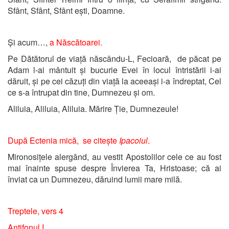
Sfânt, Sfânt, Sfânt ești, Doamne.
Și acum…,
a Născătoarei.
Pe Dătătorul de viață născându-L, Fecioară, de păcat pe
Adam l-ai mântuit și bucurie Evei în locul întristării i-ai
dăruit, și pe cei căzuți din viață la aceeași i-a îndreptat, Cel
ce s-a întrupat din tine, Dumnezeu și om.
Aliluia, Aliluia, Aliluia. Mărire Ție, Dumnezeule!
După Ectenia mică, se citește
Ipacoiul
.
Mironosițele alergând, au vestit Apostolilor cele ce au fost
mai înainte spuse despre Învierea Ta, Hristoase; că ai
înviat ca un Dumnezeu, dăruind lumii mare milă.
Treptele, vers 4
Antifonul I