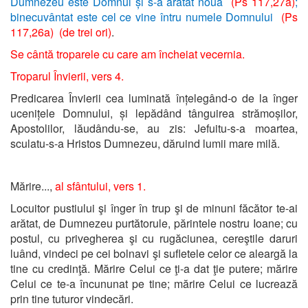
Dumnezeu este Domnul și s-a arătat nouă
(Ps 117,27a)
;
binecuvântat este cel ce vine întru numele Domnului
(Ps
117,26a) (de trei ori)
.
Se cântă troparele cu care am încheiat vecernia.
Troparul Învierii, vers 4.
Predicarea Învierii cea luminată înțelegând-o de la înger
ucenițele Domnului, și lepădând tânguirea strămoșilor,
Apostolilor, lăudându-se, au zis: Jefuitu-s-a moartea,
sculatu-s-a Hristos Dumnezeu, dăruind lumii mare milă.
Mărire...,
al sfântului, vers 1.
Locuitor pustiului şi înger în trup şi de minuni făcător te-ai
arătat, de Dumnezeu purtătorule, părintele nostru Ioane; cu
postul, cu privegherea şi cu rugăciunea, cereştile daruri
luând, vindeci pe cei bolnavi şi sufletele celor ce aleargă la
tine cu credinţă. Mărire Celui ce ţi-a dat ţie putere; mărire
Celui ce te-a încununat pe tine; mărire Celui ce lucrează
prin tine tuturor vindecări.