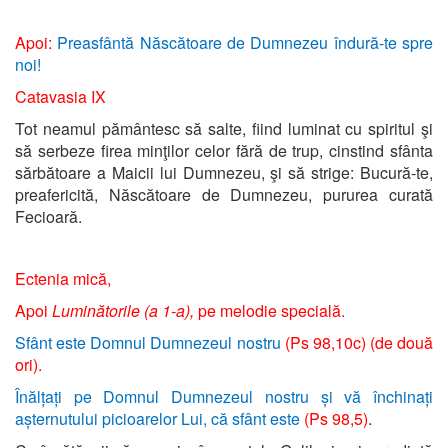
Apoi:
Preasfântă Născătoare de Dumnezeu îndură-te spre
noi!
Catavasia IX
Tot neamul pământesc să salte, fiind luminat cu spiritul şi
să serbeze firea minţilor celor fără de trup, cinstind sfânta
sărbătoare a Maicii lui Dumnezeu, şi să strige: Bucură-te,
preafericită, Născătoare de Dumnezeu, pururea curată
Fecioară.
Ectenia mică,
Apoi
Luminătorile (a 1-a),
pe melodie specială.
Sfânt este Domnul Dumnezeul nostru
(Ps 98,10c)
(de două
ori).
Înălțați pe Domnul Dumnezeul nostru și vă închinați
așternutului picioarelor Lui, că sfânt este
(Ps 98,5)
.