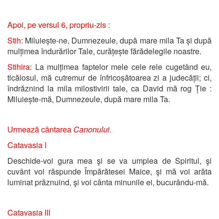
Apoi, pe versul 6, propriu-zis :
Stih:
Miluiește-ne, Dumnezeule, după mare mila Ta și după
mulțimea îndurărilor Tale, curățește fărădelegile noastre.
Stihira:
La mulțimea faptelor mele cele rele cugetând eu,
ticălosul, mă cutremur de înfricoșătoarea zi a judecății; ci,
îndrăznind la mila milostivirii tale, ca David mă rog Ție :
Miluiește-mă, Dumnezeule, după mare mila Ta.
Urmează cântarea
Canonului.
Catavasia I
Deschide-voi gura mea şi se va umplea de Spiritul, şi
cuvânt voi răspunde Împărătesei Maice, şi mă voi arăta
luminat prăznuind, şi voi cânta minunile ei, bucurându-mă.
Catavasia III