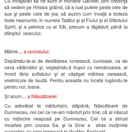
Cu învăţăceii să ne suim în muntele Galileei, prin credinţă
să vedem pe Hristos grăind, că a luat putere peste cele de
sus şi peste cele de jos; să auzim cum învaţă a boteza
toate neamurile, în numele Tatălui şi al Fiului şi al Sfântului
Spirit, şi a petrece cu ai Săi, precum a făgăduit, până la
sfârşitul veacului.
Mărire...,
a cuviosului.
Depărtatu-te-ai de desfătarea lumească, cuvioase, ca de
ceva vătămător şi, veştejindu-ţi trupul cu nemâncarea, ai
înnoit tăria sufletului şi ai câştigat mărirea cerească,
vrednicule de laudă. Pentru aceasta nu înceta rugându-te
pentru noi, Ioane.
Şi acum...,
a Născătoarei.
Cu adevărat te mărturisim, stăpână, Născătoare de
Dumnezeu, noi cei ce ne-am mântuit prin tine; că ai născut
cu mijlocire nespusă pe Dumnezeu, Cel ce a stricat
moartea prin crucea Sa, şi la Sine a atras mulţimile
cuvioşilor, cu care împreună te lăudăm, Fecioară.