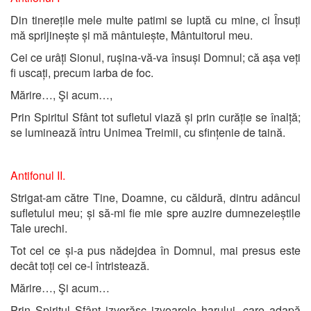
Din tinerețile mele multe patimi se luptă cu mine, ci Însuți
mă sprijinește și mă mântuiește, Mântuitorul meu.
Cei ce urâți Sionul, rușina-vă-va însuși Domnul; că așa veți
fi uscați, precum iarba de foc.
Mărire…, Şi acum…,
Prin Spiritul Sfânt tot sufletul viază și prin curăție se înalță;
se luminează întru Unimea Treimii, cu sfințenie de taină.
Antifonul II.
Strigat-am către Tine, Doamne, cu căldură, dintru adâncul
sufletului meu; și să-mi fie mie spre auzire dumnezeieștile
Tale urechi.
Tot cel ce și-a pus nădejdea în Domnul, mai presus este
decât toți cei ce-l întristează.
Mărire…, Şi acum…
Prin Spiritul Sfânt izvorăsc izvoarele harului, care adapă