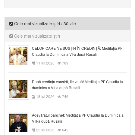
Cele mai vizualizate știri / 30 zile
Cele mai vizualizate știri
CELOR CARE NE SUSȚIN ÎN CREDINȚĂ: Meditația PF
Claudiu la Duminica a VI-a după Rusalii
11 Iul 2026
789
După credinţa voastră, fie vouă! Meditația PF Claudiu la
duminica a VII-a după Rusalii
18 Iul 2026
746
Adevăratul banchet: Meditația PF Claudiu la Duminica a
VIII-a după Rusalii
25 Iul 2026
642