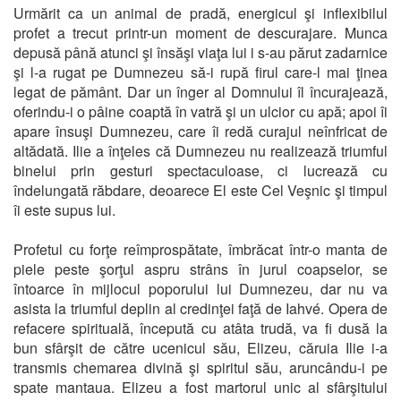
Urmărit ca un animal de pradă, energicul şi inflexibilul
profet a trecut printr-un moment de descurajare. Munca
depusă până atunci şi însăşi viaţa lui i s-au părut zadarnice
şi l-a rugat pe Dumnezeu să-i rupă firul care-l mai ţinea
legat de pământ. Dar un înger al Domnului îl încurajează,
oferindu-i o pâine coaptă în vatră şi un ulcior cu apă; apoi îi
apare însuşi Dumnezeu, care îi redă curajul neînfricat de
altădată. Ilie a înţeles că Dumnezeu nu realizează triumful
binelui prin gesturi spectaculoase, ci lucrează cu
îndelungată răbdare, deoarece El este Cel Veşnic şi timpul
îi este supus lui.
Profetul cu forţe reîmprospătate, îmbrăcat într-o manta de
piele peste şorţul aspru strâns în jurul coapselor, se
întoarce în mijlocul poporului lui Dumnezeu, dar nu va
asista la triumful deplin al credinţei faţă de Iahvé. Opera de
refacere spirituală, începută cu atâta trudă, va fi dusă la
bun sfârşit de către ucenicul său, Elizeu, căruia Ilie i-a
transmis chemarea divină şi spiritul său, aruncându-i pe
spate mantaua. Elizeu a fost martorul unic al sfârşitului