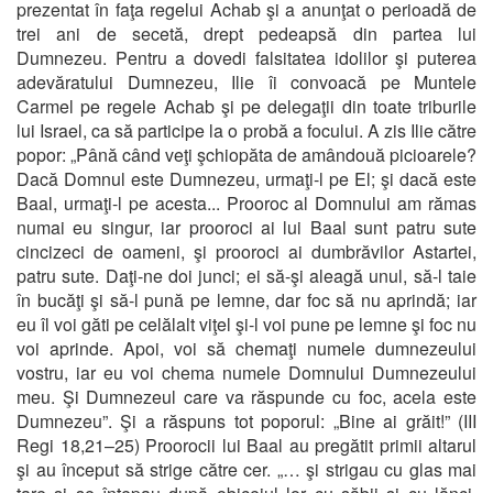
prezentat în faţa regelui Achab şi a anunţat o perioadă de
trei ani de secetă, drept pedeapsă din partea lui
Dumnezeu. Pentru a dovedi falsitatea idolilor şi puterea
adevăratului Dumnezeu, Ilie îi convoacă pe Muntele
Carmel pe regele Achab şi pe delegaţii din toate triburile
lui Israel, ca să participe la o probă a focului. A zis Ilie către
popor: „Până când veţi şchiopăta de amândouă picioarele?
Dacă Domnul este Dumnezeu, urmaţi-l pe El; şi dacă este
Baal, urmaţi-l pe acesta... Prooroc al Domnului am rămas
numai eu singur, iar prooroci ai lui Baal sunt patru sute
cincizeci de oameni, şi prooroci ai dumbrăvilor Astartei,
patru sute. Daţi-ne doi junci; ei să-şi aleagă unul, să-l taie
în bucăţi şi să-l pună pe lemne, dar foc să nu aprindă; iar
eu îl voi găti pe celălalt viţel şi-l voi pune pe lemne şi foc nu
voi aprinde. Apoi, voi să chemaţi numele dumnezeului
vostru, iar eu voi chema numele Domnului Dumnezeului
meu. Şi Dumnezeul care va răspunde cu foc, acela este
Dumnezeu”. Şi a răspuns tot poporul: „Bine ai grăit!” (III
Regi 18,21–25) Proorocii lui Baal au pregătit primii altarul
şi au început să strige către cer. „… şi strigau cu glas mai