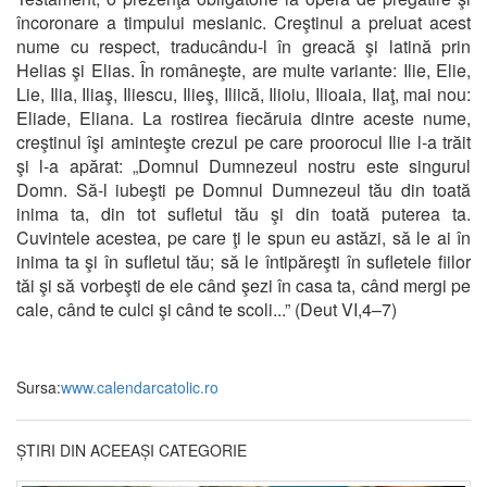
încoronare a timpului mesianic. Creştinul a preluat acest
nume cu respect, traducându-l în greacă şi latină prin
Helias şi Elias. În româneşte, are multe variante: Ilie, Elie,
Lie, Ilia, Iliaş, Iliescu, Ilieş, Iliică, Ilioiu, Ilioaia, Ilaţ, mai nou:
Eliade, Eliana. La rostirea fiecăruia dintre aceste nume,
creştinul îşi aminteşte crezul pe care proorocul Ilie l-a trăit
şi l-a apărat: „Domnul Dumnezeul nostru este singurul
Domn. Să-l iubeşti pe Domnul Dumnezeul tău din toată
inima ta, din tot sufletul tău şi din toată puterea ta.
Cuvintele acestea, pe care ţi le spun eu astăzi, să le ai în
inima ta şi în sufletul tău; să le întipăreşti în sufletele fiilor
tăi şi să vorbeşti de ele când şezi în casa ta, când mergi pe
cale, când te culci şi când te scoli...” (Deut VI,4–7)
Sursa:
www.calendarcatolic.ro
ȘTIRI DIN ACEEAȘI CATEGORIE