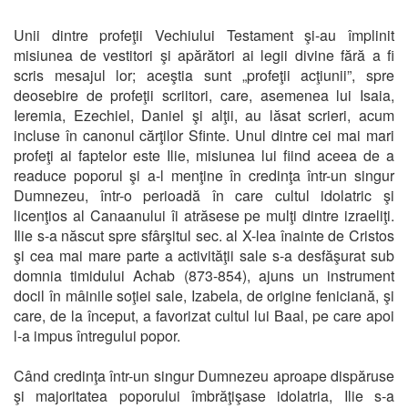
Unii dintre profeţii Vechiului Testament şi-au împlinit
misiunea de vestitori şi apărători ai legii divine fără a fi
scris mesajul lor; aceştia sunt „profeţii acţiunii”, spre
deosebire de profeţii scriitori, care, asemenea lui Isaia,
Ieremia, Ezechiel, Daniel şi alţii, au lăsat scrieri, acum
incluse în canonul cărţilor Sfinte. Unul dintre cei mai mari
profeţi ai faptelor este Ilie, misiunea lui fiind aceea de a
readuce poporul şi a-l menţine în credinţa într-un singur
Dumnezeu, într-o perioadă în care cultul idolatric şi
licenţios al Canaanului îi atrăsese pe mulţi dintre izraeliţi.
Ilie s-a născut spre sfârşitul sec. al X-lea înainte de Cristos
şi cea mai mare parte a activităţii sale s-a desfăşurat sub
domnia timidului Achab (873-854), ajuns un instrument
docil în mâinile soţiei sale, Izabela, de origine feniciană, şi
care, de la început, a favorizat cultul lui Baal, pe care apoi
l-a impus întregului popor.
Când credinţa într-un singur Dumnezeu aproape dispăruse
şi majoritatea poporului îmbrăţişase idolatria, Ilie s-a