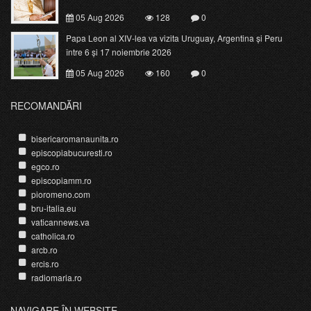
05 Aug 2026
128
0
Papa Leon al XIV-lea va vizita Uruguay, Argentina și Peru
între 6 și 17 noiembrie 2026
05 Aug 2026
160
0
RECOMANDĂRI
bisericaromanaunita.ro
episcopiabucuresti.ro
egco.ro
episcopiamm.ro
pioromeno.com
bru-italia.eu
vaticannews.va
catholica.ro
arcb.ro
ercis.ro
radiomaria.ro
NAVIGARE ÎN WEBSITE