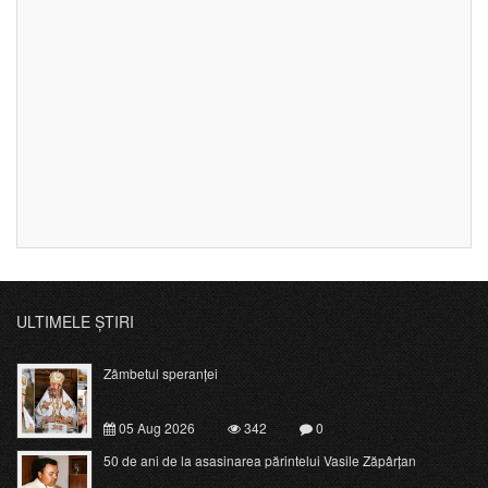
ULTIMELE ȘTIRI
Zâmbetul speranței
05 Aug 2026
342
0
50 de ani de la asasinarea părintelui Vasile Zăpârțan