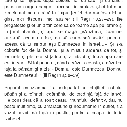
tare şi se înţepau după obiceiul lor cu săbii şi cu lănci,
până ce curgea sânge. Trecuse de amiază şi ei tot s-au
zbuciumat mereu până la timpul jertfei, dar n-a fost nici un
glas, nici răspuns, nici auzire” (III Regi 18,27–29). Ilie
pregăteşte şi el un altar, cere să se toarne apă pe lemne şi
în jurul altarului, şi apoi se roagă: „«Auzi-mă, Doamne,
auzi-mă acum cu foc, ca să cunoască astăzi poporul
acesta că tu singur eşti Dumnezeu în Israel…» Şi s-a
coborât foc de la Domnul şi a mistuit arderea de tot, şi
lemnele şi pietrele, şi ţarina, şi a mistuit şi toată apa care
era în şanţ. Şi tot poporul, când a văzut aceasta, a căzut cu
faţa la pământ şi a zis: «Domnul este Dumnezeu, Domnul
este Dumnezeu!»” (III Regi 18,36–39)
Poporul entuziasmat i-a îndepărtat pe slujitorii cultului
păgân şi a reînnoit legământul de credinţă faţă de Iahvé.
Ilie considera că a sosit ceasul triumfului definitiv, dar, nu
peste mult timp, cu amărăciune şi nedumerire în suflet, s-a
văzut nevoit să fugă în pustiu, pentru a scăpa de furia
Izabelei.