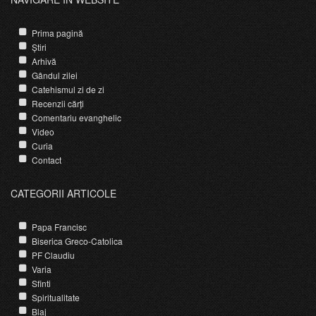
Prima pagină
Știri
Arhivă
Gândul zilei
Catehismul zi de zi
Recenzii cărți
Comentariu evanghelic
Video
Curia
Contact
CATEGORII ARTICOLE
Papa Francisc
Biserica Greco-Catolica
PF Claudiu
Varia
Sfinti
Spiritualitate
Blaj