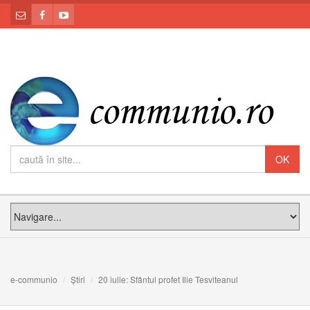
e-communio
Știri
20 iulie: Sfântul profet Ilie Tesviteanul