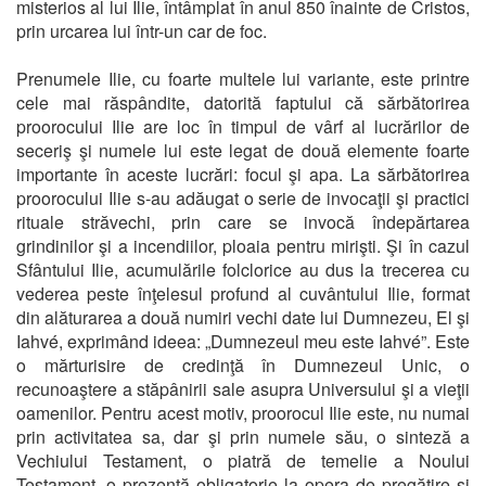
misterios al lui Ilie, întâmplat în anul 850 înainte de Cristos,
prin urcarea lui într-un car de foc.
Prenumele Ilie, cu foarte multele lui variante, este printre
cele mai răspândite, datorită faptului că sărbătorirea
proorocului Ilie are loc în timpul de vârf al lucrărilor de
seceriş şi numele lui este legat de două elemente foarte
importante în aceste lucrări: focul şi apa. La sărbătorirea
proorocului Ilie s-au adăugat o serie de invocaţii şi practici
rituale străvechi, prin care se invocă îndepărtarea
grindinilor şi a incendiilor, ploaia pentru mirişti. Şi în cazul
Sfântului Ilie, acumulările folclorice au dus la trecerea cu
vederea peste înţelesul profund al cuvântului Ilie, format
din alăturarea a două numiri vechi date lui Dumnezeu, El şi
Iahvé, exprimând ideea: „Dumnezeul meu este Iahvé”. Este
o mărturisire de credinţă în Dumnezeul Unic, o
recunoaştere a stăpânirii sale asupra Universului şi a vieţii
oamenilor. Pentru acest motiv, proorocul Ilie este, nu numai
prin activitatea sa, dar şi prin numele său, o sinteză a
Vechiului Testament, o piatră de temelie a Noului
Testament, o prezenţă obligatorie la opera de pregătire şi