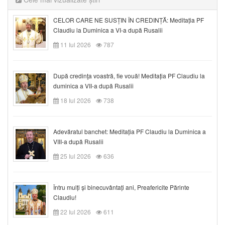
CELOR CARE NE SUSȚIN ÎN CREDINȚĂ: Meditația PF
Claudiu la Duminica a VI-a după Rusalii
11 Iul 2026
787
După credinţa voastră, fie vouă! Meditația PF Claudiu la
duminica a VII-a după Rusalii
18 Iul 2026
738
Adevăratul banchet: Meditația PF Claudiu la Duminica a
VIII-a după Rusalii
25 Iul 2026
636
Întru mulți și binecuvântați ani, Preafericite Părinte
Claudiu!
22 Iul 2026
611