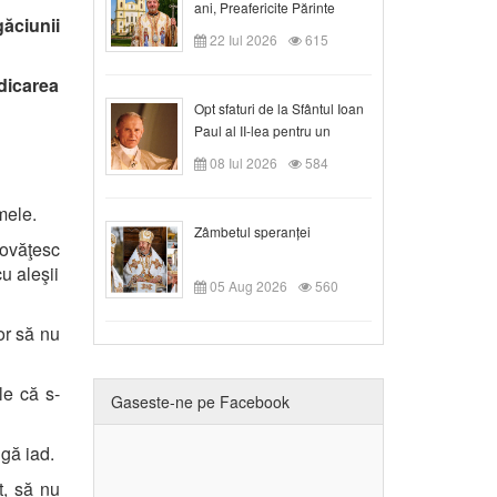
ani, Preafericite Părinte
ăciunii
Claudiu!
22 Iul 2026
615
dicarea
Opt sfaturi de la Sfântul Ioan
Paul al II-lea pentru un
creștin
08 Iul 2026
584
mele.
Zâmbetul speranței
ovăţesc
u aleşii
05 Aug 2026
560
or să nu
le că s-
Gaseste-ne pe Facebook
gă iad.
t, să nu