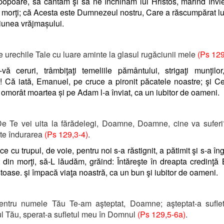
 popoare, să cântăm şi să ne închinăm lui Hristos, mărind învi
 morţi; că Acesta este Dumnezeul nostru, Care a răscumpărat 
iunea vrăjmașului.
 urechile Tale cu luare aminte la glasul rugăciunii mele
(Ps 129
i-vă ceruri, trâmbiţaţi temeliile pământului, strigaţi munţilor,
! Că iată, Emanuel, pe cruce a pironit păcatele noastre; şi C
a omorât moartea și pe Adam l-a înviat, ca un iubitor de oameni.
e Te vei uita la fărădelegi, Doamne, Doamne, cine va suferi
te îndurarea
(Ps 129,3-4)
.
e cu trupul, de voie, pentru noi s-a răstignit, a pătimit şi s-a în
t din morţi, să-L lăudăm, grăind: Întăreşte în dreapta credinţă 
stoase. şi împacă viaţa noastră, ca un bun şi iubitor de oameni.
ntru numele Tău Te-am aşteptat, Doamne; aşteptat-a sufle
l Tău, sperat-a sufletul meu în Domnul
(Ps 129,5-6a)
.