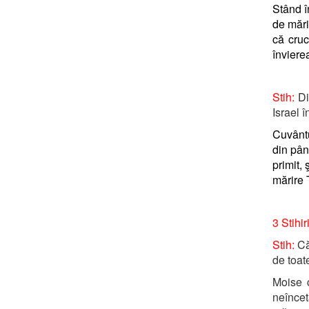
Stând î
de mări
că cruc
înviere
Stih:
Din
Israel 
Cuvântu
din pân
primit,
mărire 
3 Stihir
Stih:
Că
de toat
Moise c
neîncet