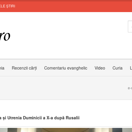
LE ȘTIRI
Invi
nia
Recenzii cărți
Comentariu evanghelic
Video
Curia
L
e-
a și Utrenia Duminicii a X-a după Rusalii