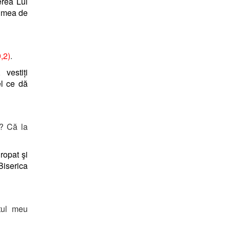
erea Lui
lumea de
,2)
.
 vestiți
el ce dă
? Că la
gropat şi
Biserica
tul meu