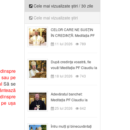
Cele mai vizualizate știri / 30 zile
Cele mai vizualizate știri
CELOR CARE NE SUSȚIN
ÎN CREDINȚĂ: Meditația PF
Claudiu la Duminica a VI-a
11 Iul 2026
789
după Rusalii
După credinţa voastră, fie
vouă! Meditația PF Claudiu la
 dinspre
duminica a VII-a după Rusalii
18 Iul 2026
743
d sau pe
ul
Să se
ântează
Adevăratul banchet:
 dinspre
Meditația PF Claudiu la
r pe ușa
Duminica a VIII-a după
25 Iul 2026
642
Rusalii
Întru mulți și binecuvântați