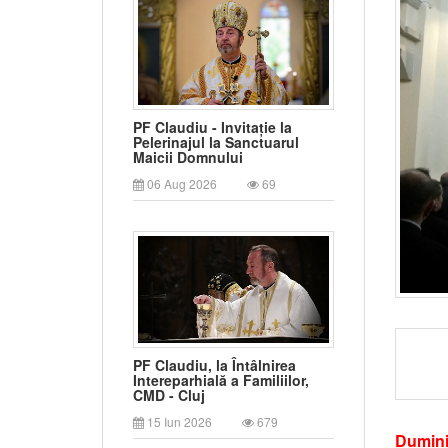
PF Claudiu - Invitație la
Pelerinajul la Sanctuarul
Maicii Domnului
06 Aug 2026
69
PF Claudiu, la Întâlnirea
Intereparhială a Familiilor,
CMD - Cluj
15 Iun 2026
679
Dumini