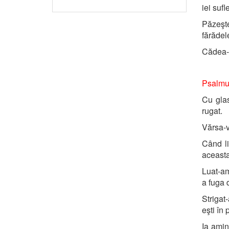
iei sufl
Păzeşt
fărădel
Cădea-v
Psalmu
Cu gla
rugat.
Vărsa-v
Când li
aceasta
Luat-am
a fuga 
Striga
eşti în 
Ia amin