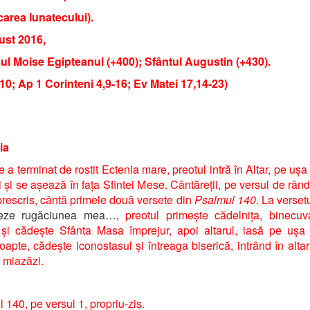
area lunatecului).
ust 2016,
ul Moise Egipteanul (+400); Sfântul Augustin (+430).
 10; Ap 1 Corinteni 4,9-16; Ev Matei 17,14-23)
ia
 a terminat de rostit Ectenia mare, preotul intră în Altar, pe ușa
 și se așează în fața Sfintei Mese. Cântăreții, pe versul de rân
prescris, cântă primele două versete din
Psalmul 140
. La verset
teze rugăciunea mea…,
preotul primește cădelnița, binecuv
și cădește Sfânta Masa împrejur, apoi altarul, iasă pe ușa
apte, cădește iconostasul și întreaga biserică, intrând în alta
 miazăzi.
 140, pe versul 1, propriu-zis.