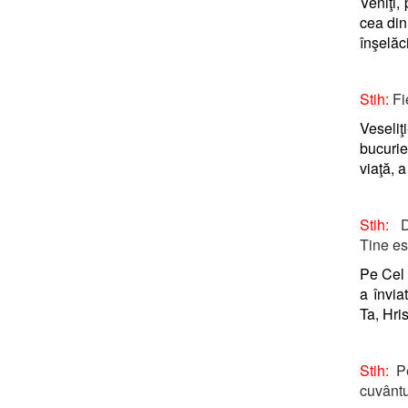
Veniţi,
cea din
înşelăc
Stih:
Fie
Veseliţ
bucurie
viaţă, 
Stih:
D
Tine es
Pe Cel c
a învia
Ta, Hri
Stih:
Pe
cuvântu