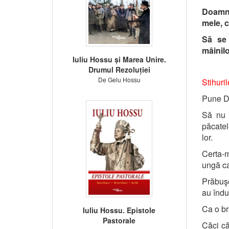
Doamne
mele, c
Să se 
mâinilo
Iuliu Hossu și Marea Unire.
Drumul Rezoluției
De Gelu Hossu
Stihuri
Pune Do
Să nu 
păcatel
lor.
Certa-m
ungă ca
Prăbuşe
au îndul
Ca o br
Iuliu Hossu. Epistole
Pastorale
Căci că