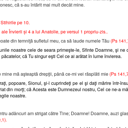
onesc, că s-au întărit mai mult decât mine.
Stihirile pe 10.
i ale Învierii și 4 a lui Anatolie, pe versul 1 propriu-zis..
oate din temniţă sufletul meu, ca să laude numele Tău
(Ps 141,
nile noastre cele de seara primeşte-le, Sfinte Doamne, şi ne
 păcatelor, că Tu singur eşti Cel ce ai arătat în lume învierea.
 mine mă aşteaptă drepţii, până ce-mi vei răsplăti mie
(Ps 141,
aţi, popoare, Sionul, şi-l cuprindeţi pe el şi daţi mărire într-îns
viat din morţi; că Acesta este Dumnezeul nostru, Cel ce ne-a mâ
egile noastre.
ntru adâncuri am strigat către Tine; Doamne! Doamne, auzi gla
,1).