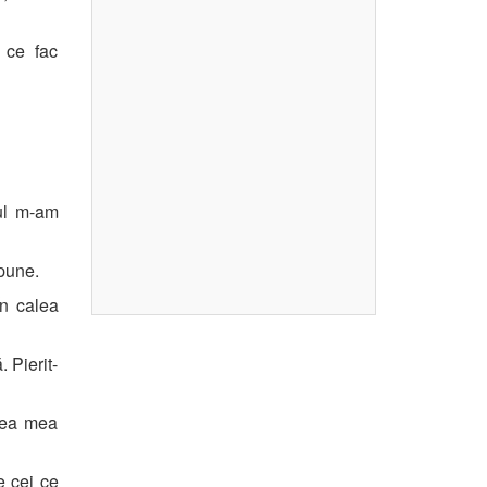
 ce fac
ul m-am
pune.
În calea
 Pierit-
tea mea
e cei ce