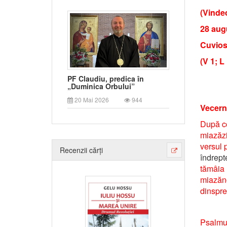
(Vindec
28 aug
Cuvios
(V 1; L
PF Claudiu, predica în
„Duminica Orbului”
20 Mai 2026
944
Vecern
După ce
miazăzi
versul 
Recenzii cărți
îndrep
tămâia 
miazăno
dinspre
Psalmul