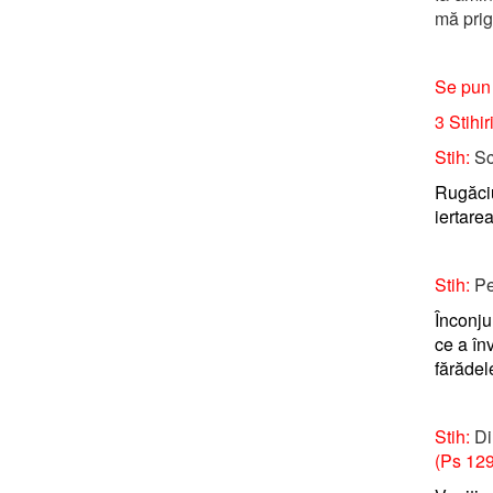
mă prig
Se pun 
3 Stihir
Stih:
Sc
Rugăciu
iertarea
Stih:
Pe
Înconjur
ce a în
fărădel
Stih:
Di
(Ps 129