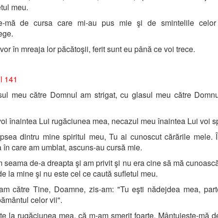
etul meu.
e-mă de cursa care mi-au pus mie şi de smintelile celor
ege.
or în mreaja lor păcătoşii, ferit sunt eu până ce voi trece.
l 141
sul meu către Domnul am strigat, cu glasul meu către Domn
oi înaintea Lui rugăciunea mea, necazul meu înaintea Lui voi s
psea dintru mine spiritul meu, Tu ai cunoscut cărările mele. 
 în care am umblat, ascuns-au cursă mie.
 seama de-a dreapta şi am privit şi nu era cine să mă cunoască.
de la mine şi nu este cel ce caută sufletul meu.
t-am către Tine, Doamne, zis-am: "Tu eşti nădejdea mea, par
pământul celor vii".
te la rugăciunea mea, că m-am smerit foarte. Mântuieşte-mă d