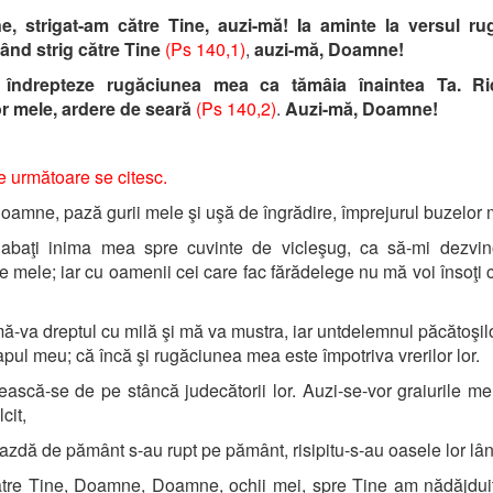
, strigat-am către Tine, auzi-mă! Ia aminte la versul rug
ând strig către Tine
(Ps 140,1)
,
auzi-mă, Doamne!
îndrepteze rugăciunea mea ca tămâia înaintea Ta. Ri
r mele, ardere de seară
(Ps 140,2)
.
Auzi-mă, Doamne!
le următoare se citesc.
amne, pază gurii mele şi uşă de îngrădire, împrejurul buzelor 
abaţi inima mea spre cuvinte de vicleşug, ca să-mi dezvin
e mele; iar cu oamenii cei care fac fărădelege nu mă voi însoţi c
ă-va dreptul cu milă şi mă va mustra, iar untdelemnul păcătoşil
pul meu; că încă şi rugăciunea mea este împotriva vrerilor lor.
ască-se de pe stâncă judecătorii lor. Auzi-se-vor graiurile me
cit,
azdă de pământ s-au rupt pe pământ, risipitu-s-au oasele lor lân
tre Tine, Doamne, Doamne, ochii mei, spre Tine am nădăjdui