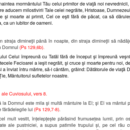
naintea mormântului Tău celui primitor de viaţă noi nevrednicii,
re aducem milostivirii Tale celei negrăite, Hristoase, Dumnezeul
e şi moarte ai primit, Cel ce eşti fără de păcat, ca să dăruieş
a, ca un iubitor de oameni.
 straja dimineţii până în noapte, din straja dimineţii să nădă
în Domnul
(Ps 129,6b).
lui Celui împreună cu Tatăl fără de început şi împreună veşn
tecele Fecioarei a ieşit negrăit, şi cruce şi moarte pentru noi, de
 şi a înviat întru mărire, să-i cântăm, grăind: Dătătorule de viaţă
Ție, Mântuitorul sufletelor noastre.
i ale Cuviosului, vers 8.
 la Domnul este mila şi multă mântuire la El; şi El va mântui p
e fărădelegile lui
(Ps 129,7-8)
.
el mult vestit, înțelepțește părăsind frumusețea lumii, prin os
ate ale pustniciei, a supus patimile trupului și, pe cel rău 