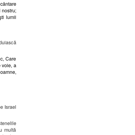
 cântare
 nostru;
ti lumii
jduiască
ic, Care
 voie, a
 Doamne,
e Israel
tenelile
cu multă