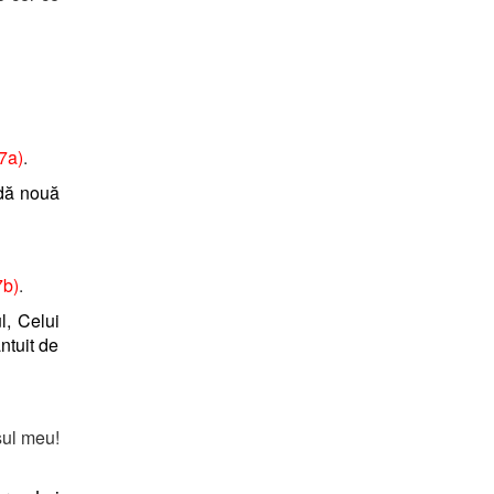
7a)
.
 dă nouă
7b)
.
ul, Celui
ntuit de
sul meu!