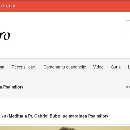
LE ȘTIRI
Inv
nia
Recenzii cărți
Comentariu evanghelic
Video
Curia
L
a Psalmilor)
e-
 78 (Meditaţia Pr. Gabriel Buboi pe marginea Psalmilor)