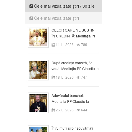
Cele mai vizualizate știri / 30 zile
Cele mai vizualizate știri
CELOR CARE NE SUSȚIN
ÎN CREDINȚĂ: Meditația PF
Claudiu la Duminica a VI-a
11 Iul 2026
789
după Rusalii
După credinţa voastră, fie
vouă! Meditația PF Claudiu la
duminica a VII-a după Rusalii
18 Iul 2026
747
Adevăratul banchet:
Meditația PF Claudiu la
Duminica a VIII-a după
25 Iul 2026
644
Rusalii
Întru mulți și binecuvântați