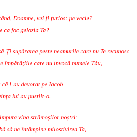
ând, Doamne, vei fi furios: pe vecie?
e ca foc gelozia Ta?
ă-Ți supărarea peste neamurile care nu Te recunosc
te împărăţiile care nu invocă numele Tău,
 că l-au devorat pe Iacob
ința lui au pustiit-o.
imputa vina strămoșilor noștri:
ă să ne întâmpine milostivirea Ta,