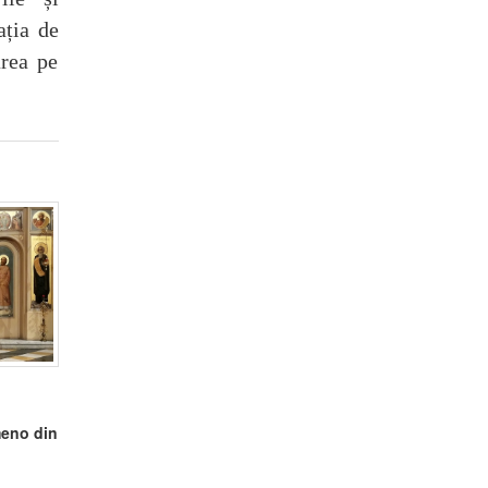
ația de
ârea pe
meno din