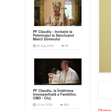
PF Claudiu - Invitație la
Pelerinajul la Sanctuarul
Maicii Domnului
06 Aug 2026
93
PF Claudiu, la Întâlnirea
Intereparhială a Familiilor,
CMD - Cluj
15 Iun 2026
685
Dumnez