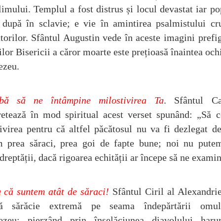
limului. Templul a fost distrus și locul devastat iar po
 după în sclavie; e vie în amintirea psalmistului c
torilor. Sfântul Augustin vede în aceste imagini prefi
ilor Bisericii a căror moarte este prețioasă înaintea ochi
zeu.
bă să ne întâmpine milostivirea Ta
. Sfântul Ca
retează în mod spiritual acest verset spunând: „Să 
ivirea pentru că altfel păcătosul nu va fi dezlegat d
m prea săraci, prea goi de fapte bune; noi nu putem
dreptății, dacă rigoarea echității ar începe să ne exami
 că suntem atât de săraci!
Sfântul Ciril al Alexandri
tă sărăcie extremă pe seama îndepărtării omu
zeu: pierzând prin înșelăciunea diavolului harur