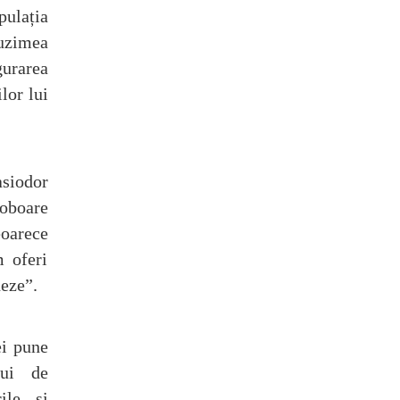
pulația
ruzimea
gurarea
lor lui
siodor
coboare
eoarece
 oferi
neze”.
ei pune
lui de
ile și