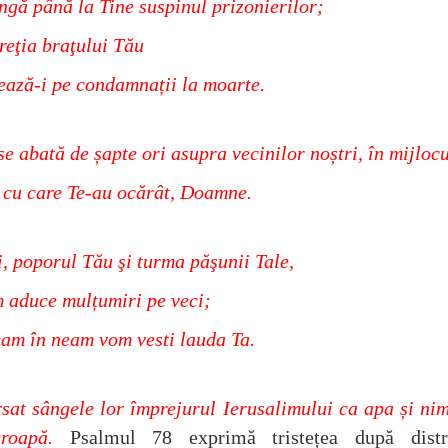
ngă până la Tine suspinul prizonierilor;
eţia braţului Tău
ează-i pe condamnații la moarte.
se abată de șapte ori asupra vecinilor noștri, în mijlocu
cu care Te-au ocărât, Doamne.
i, poporul Tău şi turma păşunii Tale,
m aduce mulțumiri pe veci;
am în neam vom vesti lauda Ta.
sat sângele lor împrejurul Ierusalimului ca apa și ni
groapă.
Psalmul 78 exprimă tristețea după distr