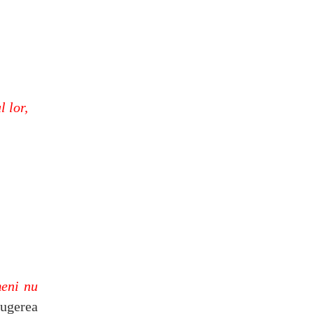
l lor,
meni nu
ugerea