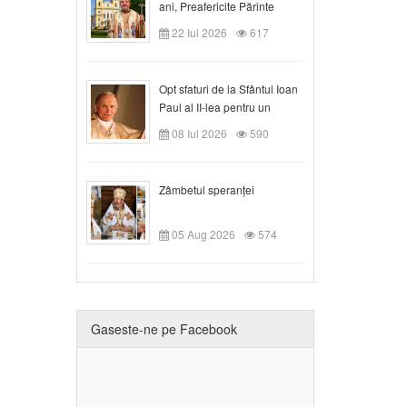
ani, Preafericite Părinte
Claudiu!
22 Iul 2026
617
Opt sfaturi de la Sfântul Ioan
Paul al II-lea pentru un
creștin
08 Iul 2026
590
Zâmbetul speranței
05 Aug 2026
574
Gaseste-ne pe Facebook