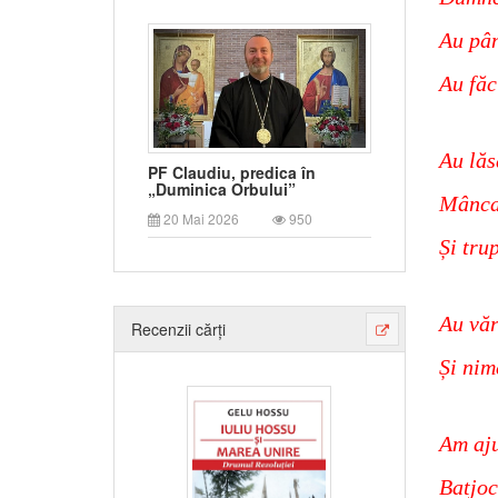
Au pân
Au făc
Au lăs
PF Claudiu, predica în
„Duminica Orbului”
Mâncar
20 Mai 2026
950
Și tru
Au văr
Recenzii cărți
Și nim
Am aju
Batjoc