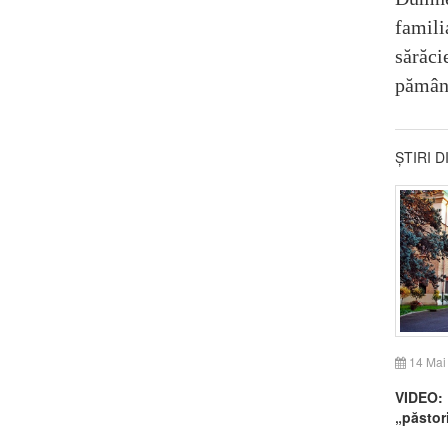
famili
sărăci
pământ
ȘTIRI 
14 Mai
VIDEO: 
„păstori