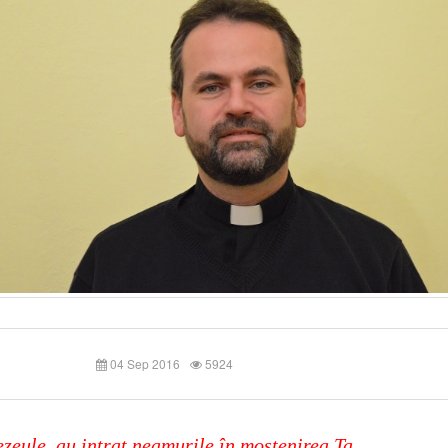
04 Sep 2016
5924
eule, au intrat neamurile în moştenirea Ta,