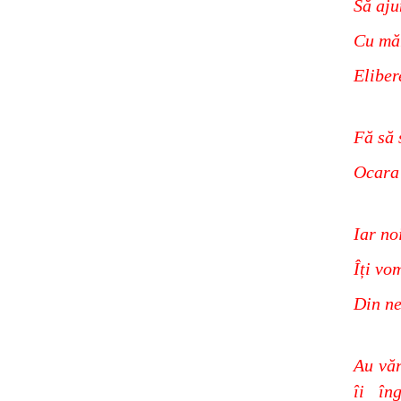
Să aju
Cu măr
Eliber
Fă să 
Ocara 
Iar no
Îți vo
Din ne
Au văr
îi în