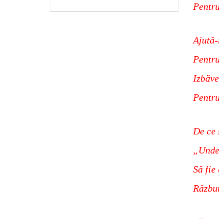
Pentru
Ajută-
Pentru
Izbăve
Pentr
De ce 
„Unde
Să fie
Răzbun