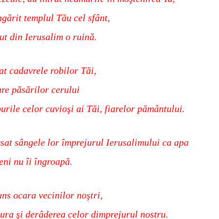
gărit templul Tău cel sfânt,
ut din Ierusalim o ruină.
at cadavrele robilor Tăi,
e păsărilor cerului
purile celor cuvioşi ai Tăi, fiarelor pământului.
sat sângele lor împrejurul Ierusalimului ca apa
eni nu îi îngroapă.
ns ocara vecinilor noştri,
ura şi derâderea celor dimprejurul nostru.