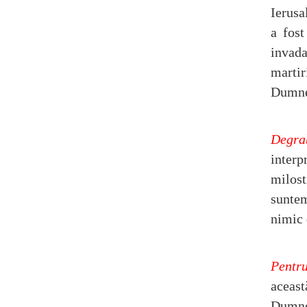
Ierusa
a fost
invada
martir
Dumne
Degra
interp
milost
sunte
nimic 
Pentru
aceas
Dumne