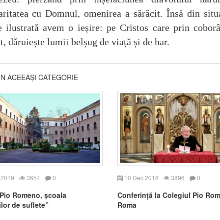
aritatea cu Domnul, omenirea a sărăcit. Însă din situ
e ilustrată avem o ieșire: pe Cristos care prin cobor
, dăruiește lumii belșug de viață și de har.
DIN ACEEAȘI CATEGORIE
 2019
3654
0
10 Dec 2018
3896
0
Pio Romeno, școala
Conferință la Colegiul Pio Ro
lor de suflete”
Roma