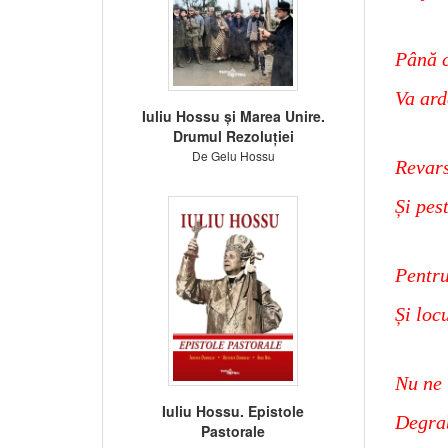
Până c
Va ard
Iuliu Hossu și Marea Unire.
Drumul Rezoluției
De Gelu Hossu
Revars
Și pes
Pentru
Și locu
Nu ne 
Iuliu Hossu. Epistole
Degrab
Pastorale