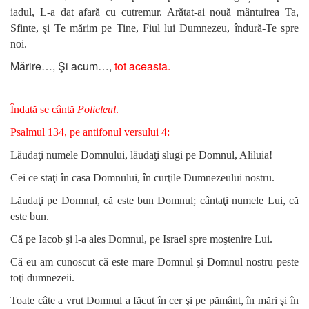
iadul, L-a dat afară cu cutremur. Arătat-ai nouă mântuirea Ta,
Sfinte, și Te mărim pe Tine, Fiul lui Dumnezeu, îndură-Te spre
noi.
Mărire…, Şi acum…,
tot aceasta.
Îndată se cântă
Polieleul
.
Psalmul 134, pe antifonul versului 4:
Lăudaţi numele Domnului, lăudaţi slugi pe Domnul, Aliluia!
Cei ce staţi în casa Domnului, în curţile Dumnezeului nostru.
Lăudaţi pe Domnul, că este bun Domnul; cântaţi numele Lui, că
este bun.
Că pe Iacob şi l-a ales Domnul, pe Israel spre moştenire Lui.
Că eu am cunoscut că este mare Domnul şi Domnul nostru peste
toţi dumnezeii.
Toate câte a vrut Domnul a făcut în cer şi pe pământ, în mări şi în