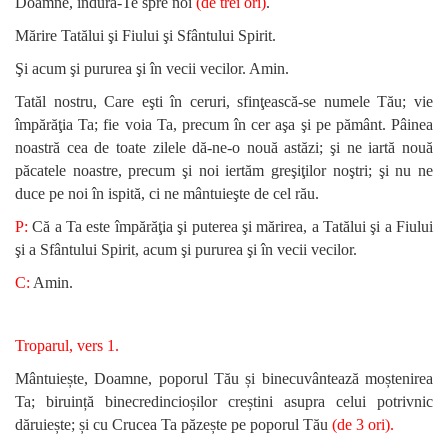
Doamne, îndură-Te spre noi
(de trei ori)
.
Mărire Tatălui şi Fiului şi Sfântului Spirit.
Şi acum şi pururea şi în vecii vecilor. Amin.
Tatăl nostru, Care eşti în ceruri, sfinţească-se numele Tău; vie
împărăţia Ta; fie voia Ta, precum în cer aşa şi pe pământ. Pâinea
noastră cea de toate zilele dă-ne-o nouă astăzi; şi ne iartă nouă
păcatele noastre, precum şi noi iertăm greşiţilor noştri; şi nu ne
duce pe noi în ispită, ci ne mântuieşte de cel rău.
P:
Că a Ta este împărăţia şi puterea şi mărirea, a Tatălui şi a Fiului
şi a Sfântului Spirit, acum şi pururea şi în vecii vecilor.
C:
Amin.
Troparul, vers 1.
Mântuiește, Doamne, poporul Tău și binecuvântează moștenirea
Ta; biruință binecredincioșilor creștini asupra celui potrivnic
dăruiește; și cu Crucea Ta păzește pe poporul Tău
(de 3 ori)
.