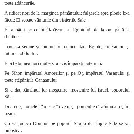
toate adâncurile.
A ridicat nori de la marginea pământului; fulgerele spre ploaie le-a
făcut; El scoate vânturile din vistieriile Sale.
El a bătut pe cei întâi-născuţi ai Egiptului, de la om până la
dobitoc.
Trimis-a semne şi minuni în mijlocul tău, Egipte, lui Faraon şi
tuturor robilor lui.
El a bătut neamuri multe şi a ucis împăraţi puternici:
Pe Sihon împăratul Amoreilor şi pe Og împăratul Vasanului şi
toate stăpânirile Canaanului.
Şi a dat pământul lor moştenire, moştenire lui Israel, poporului
Său.
Doamne, numele Tău este în veac şi, pomenirea Ta în neam şi în
neam.
Că va judeca Domnul pe poporul Său şi de slugile Sale se va
milostivi.