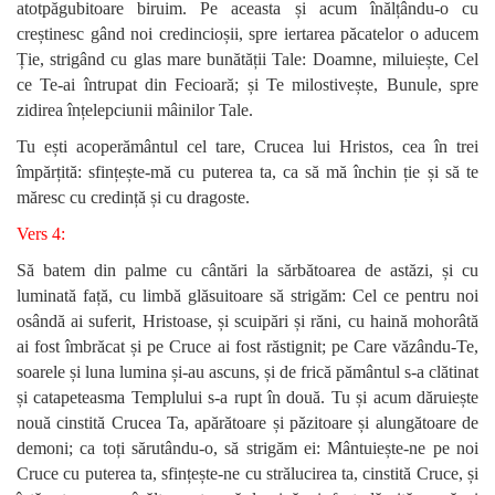
atotpăgubitoare biruim. Pe aceasta și acum înălțându-o cu
creștinesc gând noi credincioșii, spre iertarea păcatelor o aducem
Ție, strigând cu glas mare bunătății Tale: Doamne, miluiește, Cel
ce Te-ai întrupat din Fecioară; și Te milostivește, Bunule, spre
zidirea înțelepciunii mâinilor Tale.
Tu ești acoperământul cel tare, Crucea lui Hristos, cea în trei
împărțită: sfințește-mă cu puterea ta, ca să mă închin ție și să te
măresc cu credință și cu dragoste.
Vers 4:
Să batem din palme cu cântări la sărbătoarea de astăzi, și cu
luminată față, cu limbă glăsuitoare să strigăm: Cel ce pentru noi
osândă ai suferit, Hristoase, și scuipări și răni, cu haină mohorâtă
ai fost îmbrăcat și pe Cruce ai fost răstignit; pe Care văzându-Te,
soarele și luna lumina și-au ascuns, și de frică pământul s-a clătinat
și catapeteasma Templului s-a rupt în două. Tu și acum dăruiește
nouă cinstită Crucea Ta, apărătoare și păzitoare și alungătoare de
demoni; ca toți sărutându-o, să strigăm ei: Mântuiește-ne pe noi
Cruce cu puterea ta, sfințește-ne cu strălucirea ta, cinstită Cruce, și