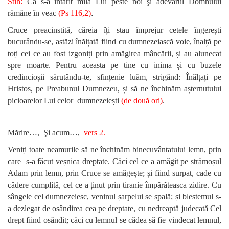
Stih:
Că s-a întărit mila Lui peste noi şi adevărul Domnului
.
rămâne în veac
(Ps 116,2)
Cruce preacinstită, căreia îți stau împrejur cetele îngerești
bucurându-se, astăzi înălțată fiind cu dumnezeiască voie, înalță pe
toți cei ce au fost izgoniți prin amăgirea mâncării, și au alunecat
spre moarte. Pentru aceasta pe tine cu inima și cu buzele
credincioșii sărutându-te, sfințenie luăm, strigând: Înălțați pe
Hristos, pe Preabunul Dumnezeu, și să ne închinăm așternutului
picioarelor Lui celor dumnezeiești
(de două ori)
.
Mărire…, Şi acum…,
vers 2.
Veniți toate neamurile să ne închinăm binecuvântatului lemn, prin
care s-a făcut veșnica dreptate. Căci cel ce a amăgit pe strămoșul
Adam prin lemn, prin Cruce se amăgește; și fiind surpat, cade cu
cădere cumplită, cel ce a ținut prin tiranie împărăteasca zidire. Cu
sângele cel dumnezeiesc, veninul șarpelui se spală; și blestemul s-
a dezlegat de osândirea cea pe dreptate, cu nedreaptă judecată Cel
drept fiind osândit; căci cu lemnul se cădea să fie vindecat lemnul,