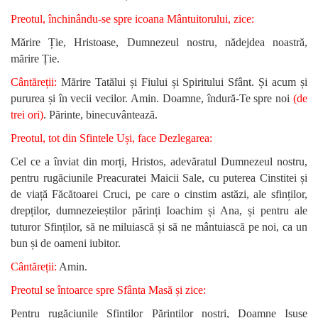
Preotul, închinându-se spre icoana Mântuitorului, zice:
Mărire Ție, Hristoase, Dumnezeul nostru, nădejdea noastră,
mărire Ție.
Cântăreții:
Mărire Tatălui și Fiului și Spiritului Sfânt. Și acum și
pururea și în vecii vecilor. Amin. Doamne, îndură-Te spre noi
(de
trei ori)
. Părinte, binecuvântează.
Preotul, tot din Sfintele Uși, face Dezlegarea:
Cel ce a înviat din morți, Hristos, adevăratul Dumnezeul nostru,
pentru rugăciunile Preacuratei Maicii Sale, cu puterea Cinstitei și
de viață Făcătoarei Cruci, pe care o cinstim astăzi, ale sfinților,
drepților, dumnezeieștilor părinți Ioachim și Ana, și pentru ale
tuturor Sfinților, să ne miluiască și să ne mântuiască pe noi, ca un
bun și de oameni iubitor.
Cântăreții:
Amin.
Preotul se întoarce spre Sfânta Masă și zice:
Pentru rugăciunile Sfinților Părinților noștri, Doamne Isuse