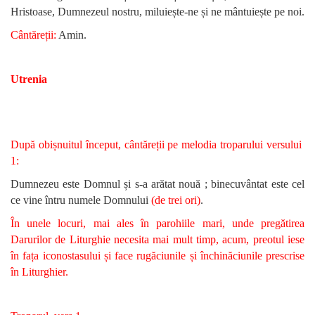
Hristoase, Dumnezeul nostru, miluiește-ne și ne mântuiește pe noi.
Cântăreții:
Amin.
Utrenia
După obișnuitul început, cântăreții pe melodia troparului versului
1:
Dumnezeu este Domnul și s-a arătat nouă ; binecuvântat este cel
ce vine întru numele Domnului
(de trei ori)
.
În unele locuri, mai ales în parohiile mari, unde pregătirea
Darurilor de Liturghie necesita mai mult timp, acum, preotul iese
în fața iconostasului și face rugăciunile și închinăciunile prescrise
în Liturghier.