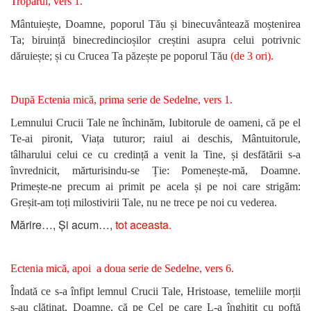
Troparul, vers 1.
Mântuiește, Doamne, poporul Tău și binecuvântează moștenirea
Ta; biruință binecredincioșilor creștini asupra celui potrivnic
dăruiește; și cu Crucea Ta păzește pe poporul Tău
(de 3 ori)
.
După Ectenia mică,
prima serie de Sedelne, vers 1.
Lemnului Crucii Tale ne închinăm, Iubitorule de oameni, că pe el
Te-ai pironit, Viața tuturor; raiul ai deschis, Mântuitorule,
tâlharului celui ce cu credință a venit la Tine, și desfătării s-a
învrednicit, mărturisindu-se Ție: Pomenește-mă, Doamne.
Primește-ne precum ai primit pe acela și pe noi care strigăm:
Greșit-am toți milostivirii Tale, nu ne trece pe noi cu vederea.
Mărire…, Și acum…,
tot aceasta.
Ectenia mică, apoi a doua serie de Sedelne, vers 6.
Îndată ce s-a înfipt lemnul Crucii Tale, Hristoase, temeliile morții
s-au clătinat, Doamne, că pe Cel pe care L-a înghițit cu poftă