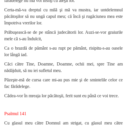
fărădelege nu mă voi însoţi cu aleşii lor.
Certa-mă-va dreptul cu milă şi mă va mustra, iar untdelemnul
păcătoşilor să nu ungă capul meu; că încă şi rugăciunea mea este
împotriva vrerilor lor.
Prăbuşească-se de pe stâncă judecătorii lor. Auzi-se-vor graiurile
mele că s-au îndulcit,
Ca o brazdă de pământ s-au rupt pe pământ, risipitu-s-au oasele
lor lângă iad.
Căci către Tine, Doamne, Doamne, ochii mei, spre Tine am
nădăjduit, să nu iei sufletul meu.
Păzeşte-mă de cursa care mi-au pus mie şi de smintelile celor ce
fac fărădelege.
Cădea-vor în mreaja lor păcătoşii, ferit sunt eu până ce voi trece.
Psalmul 141
Cu glasul meu către Domnul am strigat, cu glasul meu către