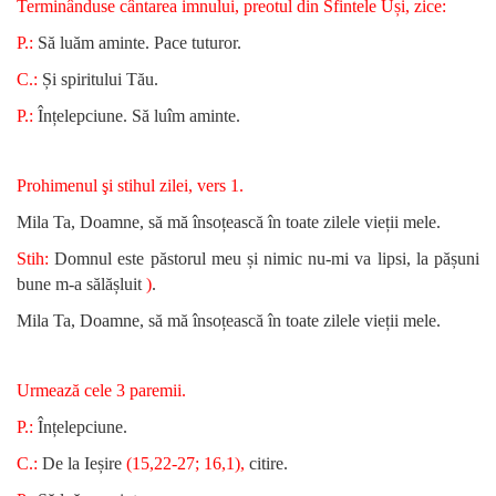
Terminânduse cântarea imnului, preotul din Sfintele Uși, zice:
P.:
Să luăm aminte. Pace tuturor.
C.:
Și spiritului Tău.
P.:
Înțelepciune. Să luîm aminte.
Prohimenul şi stihul zilei, vers 1.
Mila Ta, Doamne, să mă însoțească în toate zilele vieții mele
.
Stih:
Domnul este păstorul meu și nimic nu-mi va lipsi, la pășuni
bune m-a sălășluit
)
.
Mila Ta, Doamne, să mă însoțească în toate zilele vieții mele.
Urmează cele 3 paremii.
P.:
Înțelepciune.
C.:
De la Ieșire
(15,22-27; 16,1),
citire.