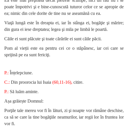
Ea este mai preţioasă decât pietrele scumpe; nici un rău nu i se
poate împotrivi şi e bine-cunoscută tuturor celor ce se apropie de
ea; nimic din cele dorite de tine nu se aseamănă cu ea.
Viaţă lungă este în dreapta ei, iar în stânga ei, bogăţie şi mărire;
din gura ei iese dreptatea; legea şi mila pe limbă le poartă.
Căile ei sunt plăcute şi toate cărările ei sunt căile păcii.
Pom al vieții este ea pentru cei ce o stăpânesc, iar cei care se
sprijină pe ea sunt fericiţi.
P.:
Înțelepciune.
C.:
Din proorocia lui Isaia
(60,11-16),
citire.
P.:
Să luăm aminte.
Așa grăiește Domnul:
Porţile tale mereu vor fi în lături, zi şi noapte vor rămâne deschise,
ca să se care la tine bogăţiile neamurilor, iar regii lor în fruntea lor
vor fi.