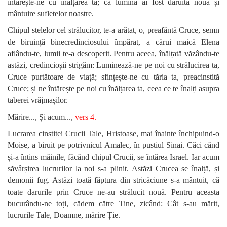
întărește-ne cu înălțarea ta; că lumină ai fost dăruită nouă și
mântuire sufletelor noastre.
Chipul stelelor cel strălucitor, te-a arătat, o, preafântă Cruce, semn
de biruință binecredinciosului împărat, a cărui maică Elena
aflându-te, lumii te-a descoperit. Pentru aceea, înălțată văzându-te
astăzi, credincioșii strigăm: Luminează-ne pe noi cu strălucirea ta,
Cruce purtătoare de viață; sfințește-ne cu tăria ta, preacinstită
Cruce; și ne întărește pe noi cu înălțarea ta, ceea ce te înalți asupra
taberei vrăjmașilor.
Mărire...,
Și acum...,
vers 4.
Lucrarea cinstitei Crucii Tale, Hristoase, mai înainte închipuind-o
Moise, a biruit pe potrivnicul Amalec, în pustiul Sinai. Căci când
și-a întins mâinile, făcând chipul Crucii, se întărea Israel. Iar acum
săvârșirea lucrurilor la noi s-a plinit. Astăzi Crucea se înalță, și
demonii fug. Astăzi toată făptura din stricăciune s-a mântuit, că
toate darurile prin Cruce ne-au strălucit nouă. Pentru aceasta
bucurându-ne toți, cădem către Tine, zicând: Cât s-au mărit,
lucrurile Tale, Doamne, mărire Ție.