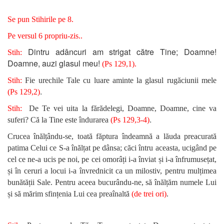
Se pun Stihirile pe 8.
Pe versul 6 propriu-zis..
Dintru adâncuri am strigat către Tine; Doamne!
Stih:
Doamne, auzi glasul meu!
(Ps 129,1).
Stih:
Fie urechile Tale cu luare aminte la glasul rugăciunii mele
.
(Ps 129,2)
Stih:
De Te vei uita la fărădelegi, Doamne, Doamne, cine va
.
suferi? Că la Tine este îndurarea
(Ps 129,3-4)
Crucea înălțându-se, toată făptura îndeamnă a lăuda preacurată
patima Celui ce S-a înălțat pe dânsa; căci întru aceasta, ucigând pe
cel ce ne-a ucis pe noi, pe cei omorâți i-a înviat și i-a înfrumusețat,
și în ceruri a locui i-a învrednicit ca un milostiv, pentru mulțimea
bunătății Sale. Pentru aceea bucurându-ne, să înălțăm numele Lui
și să mărim sfințenia Lui cea preaînaltă
(de trei ori)
.