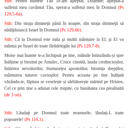
Stih:
Pentru numele Tău Te-am aşteptat, Doamne; aşteptat-a
sufletul meu cuvântul Tău, sperat-a sufletul meu în Domnul
(Ps
.
129,5-6a)
Stih:
Din straja dimineţii până în noapte, din straja dimineţii să
.
nădăjduiască Israel în Domnul
(Ps 129,6b)
Stih:
Că la Domnul este mila şi multă mântuire la El; şi El va
.
mântui pe Israel de toate fărădelegile lui
(Ps 129,7-8)
Moise mai înainte te-a închipuit pe tine, mâinile întinzându-și spre
înălțime și biruind pe Amalec, Cruce cinstită, lauda credincioșilor,
întărirea nevoitorilor, frumusețea apostolilor, biruința drepților,
mântuirea tuturor cuvioșilor. Pentru aceasta pe tine înălțată
văzându-te, făptura se veselește și sărbătorește mărind pe Hristos,
Cel ce prin tine a adunat cele risipite, cu bunătatea cea preaînaltă
(de 3 ori)
.
Stih:
Lăudaţi pe Domnul toate neamurile, lăudaţi-L toate
popoarele!
(Ps 116,1).