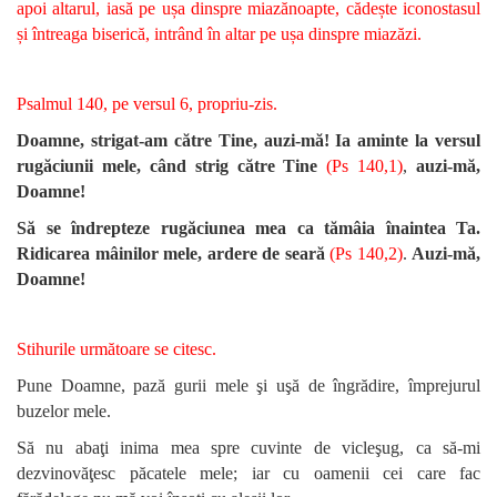
apoi altarul, iasă pe ușa dinspre miazănoapte, cădește iconostasul
și întreaga biserică, intrând în altar pe ușa dinspre miazăzi.
Psalmul 140, pe versul 6, propriu-zis.
Doamne, strigat-am către Tine, auzi-mă! Ia aminte la versul
rugăciunii mele, când strig către Tine
(Ps 140,1)
,
auzi-mă,
Doamne!
Să se îndrepteze rugăciunea mea ca tămâia înaintea Ta.
Ridicarea mâinilor mele, ardere de seară
(Ps 140,2)
.
Auzi-mă,
Doamne!
Stihurile următoare se citesc.
Pune Doamne, pază gurii mele şi uşă de îngrădire, împrejurul
buzelor mele.
Să nu abaţi inima mea spre cuvinte de vicleşug, ca să-mi
dezvinovăţesc păcatele mele; iar cu oamenii cei care fac