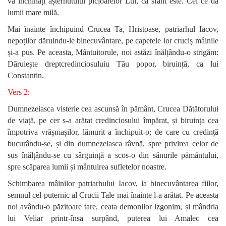
vă închinați așternutului picioarelor Lui, că sfânt este. Cel ce dă
lumii mare milă.
Mai înainte închipuind Crucea Ta, Hristoase, patriarhul Iacov,
nepoților dăruindu-le binecuvântare, pe capetele lor cruciș mâinile
și-a pus. Pe aceasta, Mântuitorule, noi astăzi înălțându-o strigăm:
Dăruiește dreptcredinciosuluiu Tău popor, biruință, ca lui
Constantin.
V
ers 2:
Dumnezeiasca visterie cea ascunsă în pământ, Crucea Dătătorului
de viață, pe cer s-a arătat credinciosului împărat, și biruința cea
împotriva vrășmașilor, lămurit a închipuit-o; de care cu credință
bucurându-se, și din dumnezeiasca râvnă, spre privirea celor de
sus înălțându-se cu sârguință a scos-o din sânurile pământului,
spre scăparea lumii și mântuirea sufletelor noastre.
Schimbarea mâinilor patriarhului Iacov, la binecuvântarea fiilor,
semnul cel puternic al Crucii Tale mai înainte l-a arătat. Pe aceasta
noi avându-o păzitoare tare, ceata demonilor izgonim, și mândria
lui Veliar printr-însa surpând, puterea lui Amalec cea