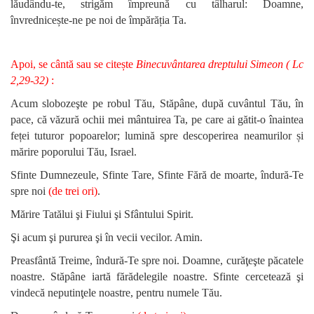
lăudându-te, strigăm împreună cu tâlharul: Doamne,
învrednicește-ne pe noi de împărăția Ta.
Apoi, se cântă sau se citește
Binecuvântarea dreptului Simeon ( Lc
2,29-32)
:
Acum slobozeşte pe robul Tău, Stăpâne, după cuvântul Tău, în
pace, că văzură ochii mei mântuirea Ta, pe care ai gătit-o înaintea
feței tuturor popoarelor; lumină spre descoperirea neamurilor și
mărire poporului Tău, Israel.
Sfinte Dumnezeule, Sfinte Tare, Sfinte Fără de moarte, îndură-Te
spre noi
(de trei ori)
.
Mărire Tatălui şi Fiului şi Sfântului Spirit.
Şi acum şi pururea şi în vecii vecilor. Amin.
Preasfântă Treime, îndură-Te spre noi. Doamne, curăţeşte păcatele
noastre. Stăpâne iartă fărădelegile noastre. Sfinte cercetează şi
vindecă neputinţele noastre, pentru numele Tău.