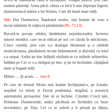
suntem păstoriți. Arma păcii, căreia cu frică îi stau împrejur îngerii,
dumnezeiască mărire a lui Hristos, Care dă lumii mare milă.
Stih:
D
ar Dumnezeu, Împăratul nostru, mai înainte de veac a
lucrat mântuire în mijlocul pământului
(Ps. 73,13)
.
Bucură-te povața orbilor, tămăduirea neputincioșilor, învierea
tuturor morților, care ne-ai ridicat pe noi cei căzuți în stricăciune,
Cruce cinstită, prin care s-a dezlegat blestemul și a odrăslit
nestricăciunea, pământenii ne-am îndumnezeit și diavolul cu totul
s-a surpat. Astăzi pe tine înălțată văzându-te cu mâinile arhiereilor,
înălțăm pe Cel ce s-a răstignit pe tine, și ție ne închinăm, câștigând
mare și bogată milă.
Mărire…, Şi acum…,
vers 8.
Pe care de demult Moise mai înainte închipuind-o, pe Amalec
surpând l-a biruit; și David psalmistul, strigând, a poruncit
așternutului picioarelor Tale să se închine. Cinstitei Crucii tale,
Hristoase Dumnezeule, astăzi păcătoșii ne închinăm cu buze
nevrednice, pe Tine, Cel ce ai suferit a fi pironit pe dânsa,