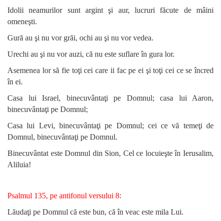
Idolii neamurilor sunt argint şi aur, lucruri făcute de mâini
omeneşti.
Gură au şi nu vor grăi, ochi au şi nu vor vedea.
Urechi au şi nu vor auzi, că nu este suflare în gura lor.
Asemenea lor să fie toţi cei care ii fac pe ei şi toţi cei ce se încred
în ei.
Casa lui Israel, binecuvântaţi pe Domnul; casa lui Aaron,
binecuvântaţi pe Domnul;
Casa lui Levi, binecuvântaţi pe Domnul; cei ce vă temeţi de
Domnul, binecuvântaţi pe Domnul.
Binecuvântat este Domnul din Sion, Cel ce locuieşte în Ierusalim,
Aliluia!
Psalmul 135, pe antifonul versului 8:
Lăudaţi pe Domnul că este bun, că în veac este mila Lui.