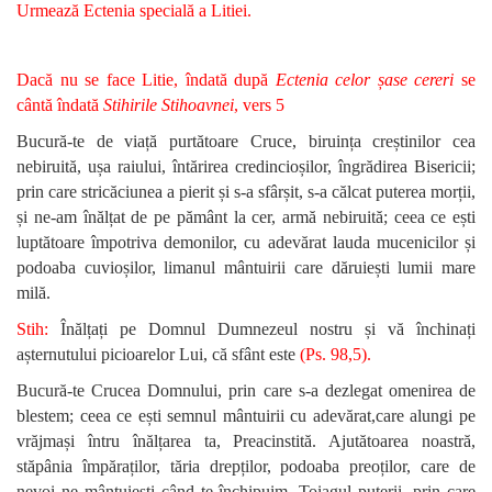
Urmează Ectenia specială a Litiei.
Dacă nu se face Litie, îndată după
Ectenia celor șase cereri
se
cântă îndată
Stihirile Stihoavnei
, vers 5
Bucură-te de viață purtătoare Cruce, biruința creștinilor cea
nebiruită, ușa raiului, întărirea credincioșilor, îngrădirea Bisericii;
prin care stricăciunea a pierit și s-a sfârșit, s-a călcat puterea morții,
și ne-am înălțat de pe pământ la cer, armă nebiruită; ceea ce ești
luptătoare împotriva demonilor, cu adevărat lauda mucenicilor și
podoaba cuvioșilor, limanul mântuirii care dăruiești lumii mare
milă.
Stih:
Înălțați pe Domnul Dumnezeul nostru și vă închinați
așternutului picioarelor Lui, că sfânt este
(Ps. 98,5).
Bucură-te Crucea Domnului, prin care s-a dezlegat omenirea de
blestem; ceea ce ești semnul mântuirii cu adevărat,care alungi pe
vrăjmași întru înălțarea ta, Preacinstită. Ajutătoarea noastră,
stăpânia împăraților, tăria drepților, podoaba preoților, care de
nevoi ne mântuiești când te închipuim. Toiagul puterii, prin care