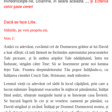
Învredniceşte-ne, Doamne, în seara aceasta ...,
și
Ectenia
celor șase cereri
Dacă se face Litie.
Stihirile, pe vers propriu-zis.
Vers 1:
Astăzi cu adevărat, cuvântul cel de Dumnezeu grăitor al lui David
a luat sfârșit; că iată lămurit ne închinăm așternutului preacuratelor
Tale picioare, și în umbra aripilor Tale nădăjduind, întru tot
Îndurate, strigăm către Tine: Să se însemneze peste noi lumina
feței Tale. Fruntea dreptmăritorului Tău popor înălțându-o, cu
înălțarea cinstitei Crucii Tale, Hristoase, mult milostive.
Lemnul vieții cu adevărat cel sădit în locul căpățânii, prin care a
lucrat mântuire Împăratul veacurilor în mijlocul pământului, înălțat
fiind astăzi, sfințește marginile lumii și se înnoiește casa Învierii.
Se bucură îngerii în cer și se veselesc oamenii pe pământ, ca
David strigând și zicând: Înălțați pe Domnul Dumnezeul nostru, și