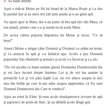
P.:
Să luăm aminte.
Apoi a ridicat Moise pe fiii lui Israel de la Marea Roşie şi i-a dus
în pustiul Şur şi au mers trei zile prin pustiu şi n-au găsit apă.
Au ajuns apoi la Mara, dar n-au putut să bea apă nici din Mara, că
era amară, pentru care s-a şi numit locul acela Mara.
De aceea cârtea poporul împotriva lui Moise şi zicea: "Ce să
bem?"
Atunci Moise a strigat către Domnul şi Domnul i-a arătat un lemn;
şi l-a aruncat în apă şi s-a îndulcit apa. Acolo a pus Domnul
poporului Său rânduieli şi porunci şi acolo l-a încercat şi i-a zis:
"De vei asculta cu luare-aminte glasul Domnului Dumnezeului tău
şi vei face lucruri drepte înaintea Lui şi de vei lua aminte la
poruncile Lui şi vei păzi legile Lui, nu voi aduce asupra ta nici
una din bolile pe care le-am adus asupra egiptenilor, că Eu sunt
Domnul Dumnezeul tău Care te vindecă".
Apoi au venit în Elim. Şi erau acolo douăsprezece izvoare de apă
şi şaptezeci de pomi de finic. Şi au tăbărât acolo lângă apă.