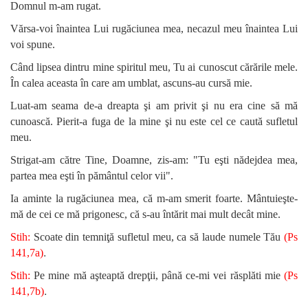
Domnul m-am rugat.
Vărsa-voi înaintea Lui rugăciunea mea, necazul meu înaintea Lui
voi spune.
Când lipsea dintru mine spiritul meu, Tu ai cunoscut cărările mele.
În calea aceasta în care am umblat, ascuns-au cursă mie.
Luat-am seama de-a dreapta şi am privit şi nu era cine să mă
cunoască. Pierit-a fuga de la mine şi nu este cel ce caută sufletul
meu.
Strigat-am către Tine, Doamne, zis-am: "Tu eşti nădejdea mea,
partea mea eşti în pământul celor vii".
Ia aminte la rugăciunea mea, că m-am smerit foarte. Mântuieşte-
mă de cei ce mă prigonesc, că s-au întărit mai mult decât mine.
Stih:
Scoate din temniţă sufletul meu, ca să laude numele Tău
(Ps
.
141,7a)
Stih:
Pe mine mă aşteaptă drepţii, până ce-mi vei răsplăti mie
(Ps
.
141,7b)