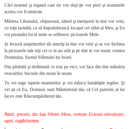
Căci neamul şi regatul care nu vor sluji ţie vor pieri şi neamurile
acelea vor fi nimicite.
Mărirea Libanului, chiparosul, ulmul şi merişorul la tine vor veni,
cu toţii laolaltă, ca să împodobească locaşul cel sfânt al Meu, şi Eu
voi preamări locul unde se odihnesc picioarele Mele.
Şi feciorii asupritorilor tăi smeriţi la tine vor veni şi se vor închina
la picioarele tale toţi cei ce te-au urât şi pe tine te vor numi: cetatea
Domnului, Sionul Sfântului lui Israel.
Din părăsită şi defăimată ce erai pe veci, voi face din tine mândria
veacurilor, bucurie din neam în neam.
Tu vei suge laptele neamurilor şi vei mânca bunătăţile regilor. Şi
vei şti că Eu, Domnul, sunt Mântuitorul tău, că Cel puternic al lui
Iacov este Răscumpărătorul tău.
Apoi
, preotul, din fața Sfintei Mese, rostește
Ectenia stăruitoare,
poi, rugăciunea:
a