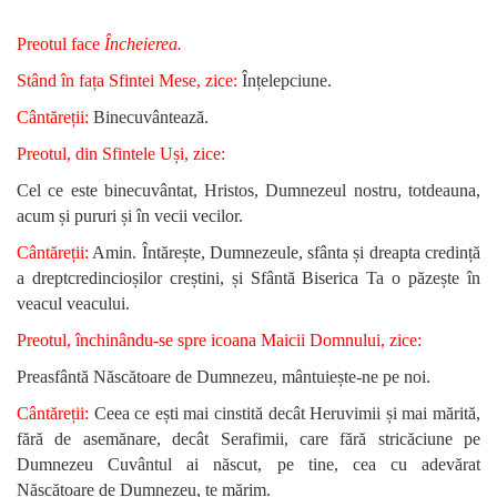
Preotul face
Încheierea.
Stând în fața Sfintei Mese, zice:
Înțelepciune.
Cântăreții:
Binecuvântează.
Preotul, din Sfintele Uși, zice:
Cel ce este binecuvântat, Hristos, Dumnezeul nostru, totdeauna,
acum și pururi și în vecii vecilor.
Cântăreții:
Amin. Întărește, Dumnezeule, sfânta și dreapta credință
a dreptcredincioșilor creștini, și Sfântă Biserica Ta o păzește în
veacul veacului.
Preotul, închinându-se spre icoana Maicii Domnului, zice:
Preasfântă Născătoare de Dumnezeu, mântuiește-ne pe noi.
Cântăreții:
Ceea ce ești mai cinstită decât Heruvimii și mai mărită,
fără de asemănare, decât Serafimii, care fără stricăciune pe
Dumnezeu Cuvântul ai născut, pe tine, cea cu adevărat
Născătoare de Dumnezeu, te mărim.