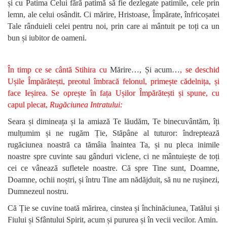
și cu Patima Celui fără patimă să fie dezlegate patimile, cele prin
lemn, ale celui osândit. Ci mărire, Hristoase, Împărate, înfricoșatei
Tale rânduieli celei pentru noi, prin care ai mântuit pe toți ca un
bun și iubitor de oameni.
În timp ce se cântă Stihira cu
Mărire…, Și acum…
, se deschid
Ușile Împărătești, preotul îmbracă felonul, primește cădelnița, și
face Ieșirea. Se oprește în fața Ușilor Împărătești și spune, cu
capul plecat,
Rugăciunea Intratului:
Seara și dimineața și la amiază Te lăudăm, Te binecuvântăm, îți
mulțumim și ne rugăm Ție, Stăpâne al tuturor: îndreptează
rugăciunea noastră ca tămâia înaintea Ta, și nu pleca inimile
noastre spre cuvinte sau gânduri viclene, ci ne mântuiește de toți
cei ce vânează sufletele noastre. Că spre Tine sunt, Doamne,
Doamne, ochii noștri, și întru Tine am nădăjduit, să nu ne rușinezi,
Dumnezeul nostru.
Că Ție se cuvine toată mărirea, cinstea și închinăciunea, Tatălui și
Fiului și Sfântului Spirit, acum și pururea și în vecii vecilor. Amin.