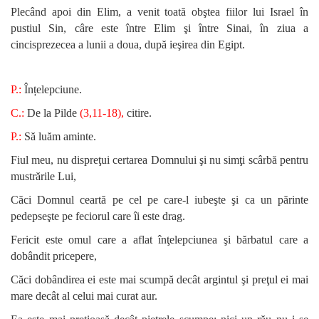
Plecând apoi din Elim, a venit toată obştea fiilor lui Israel în
pustiul Sin, câre este între Elim şi între Sinai, în ziua a
cincisprezecea a lunii a doua, după ieşirea din Egipt.
P.:
Înțelepciune.
C.:
De la Pilde
(3,11-18),
citire.
P.:
Să luăm aminte.
Fiul meu, nu dispreţui certarea Domnului şi nu simţi scârbă pentru
mustrările Lui,
Căci Domnul ceartă pe cel pe care-l iubeşte şi ca un părinte
pedepseşte pe feciorul care îi este drag.
Fericit este omul care a aflat înţelepciunea şi bărbatul care a
dobândit pricepere,
Căci dobândirea ei este mai scumpă decât argintul şi preţul ei mai
mare decât al celui mai curat aur.