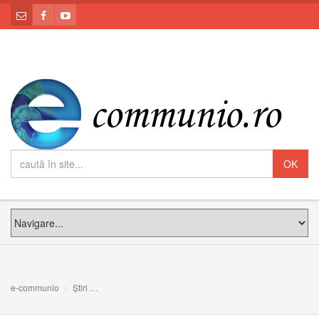
e-communio
Știri
Vecernia și Utrenia Sărbătorii Înălțării Cinstitei și de via