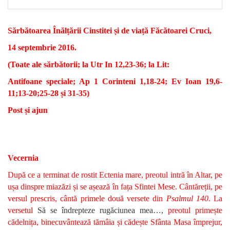
Sărbătoarea Înălțării Cinstitei și de viață Făcătoarei Cruci,
14 septembrie 2016.
(Toate ale sărbătorii; la Utr In 12,23-36; la Lit:
Antifoane speciale; Ap 1 Corinteni 1,18-24; Ev Ioan 19,6-
11;13-20;25-28 și 31-35)
Post și ajun
Vecernia
După ce a terminat de rostit Ectenia mare, preotul intră în Altar, pe
ușa dinspre miazăzi și se așează în fața Sfintei Mese. Cântăreții, pe
versul prescris, cântă primele două versete din
Psalmul 140
. La
versetul
Să se îndrepteze rugăciunea mea…,
preotul primește
cădelnița, binecuvântează tămâia și cădește Sfânta Masa împrejur,