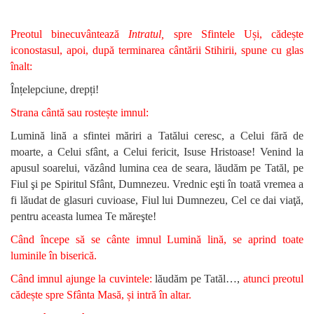
Preotul binecuvântează
Intratul,
spre Sfintele Uși, cădește
iconostasul, apoi, după terminarea cântării Stihirii, spune cu glas
înalt:
Înțelepciune, drepți!
Strana cântă sau rostește imnul:
Lumină lină a sfintei măriri a Tatălui ceresc, a Celui fără de
moarte, a Celui sfânt, a Celui fericit, Isuse Hristoase! Venind la
apusul soarelui, văzând lumina cea de seara, lăudăm pe Tatăl, pe
Fiul şi pe Spiritul Sfânt, Dumnezeu. Vrednic eşti în toată vremea a
fi lăudat de glasuri cuvioase, Fiul lui Dumnezeu, Cel ce dai viaţă,
pentru aceasta lumea Te măreşte!
Când începe să se cânte imnul Lumină lină, se aprind toate
luminile în biserică.
Când imnul ajunge la cuvintele:
lăudăm pe Tatăl…,
atunci preotul
cădește spre Sfânta Masă, și intră în altar.