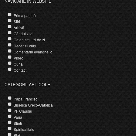
NAVIGARE ÎN WEBSITE
Prima pagină
Știri
Arhivă
Gândul zilei
Catehismul zi de zi
Recenzii cărți
Comentariu evanghelic
Video
Curia
Contact
CATEGORII ARTICOLE
Papa Francisc
Biserica Greco-Catolica
PF Claudiu
Varia
Sfinti
Spiritualitate
Blaj