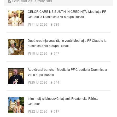
Cele mai vizualizate știri
CELOR CARE NE SUSȚIN ÎN CREDINȚĂ: Meditația PF
Claudiu la Duminica a VI-a după Rusalii
11 Iul 2026
789
După credinţa voastră, fie vouă! Meditația PF Claudiu la
duminica a VII-a după Rusalii
18 Iul 2026
747
Adevăratul banchet: Meditația PF Claudiu la Duminica a
VIII-a după Rusalii
25 Iul 2026
644
Întru mulți și binecuvântați ani, Preafericite Părinte
Claudiu!
22 Iul 2026
617