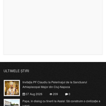
ULTIMELE ȘTIRI
Invitația PF Claudiu la Pelerinajul de la Sanctuarul
Arhiepiscopal Major din Cluj-Napoca
07 Aug 2026
209
0
Papa, în dialog cu tinerii la Assisi: Să construim o civilizație a
iubirii