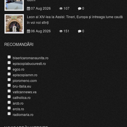
07 Aug 2026
107
0
Leon al XIV-lea la Assisi: Tineri, Europa și întreaga lume caută
în voi noi sfinți
06 Aug 2026
151
0
RECOMANDĂRI
bisericaromanaunita.ro
episcopiabucuresti.ro
egco.ro
episcopiamm.ro
pioromeno.com
bru-italia.eu
vaticannews.va
catholica.ro
arcb.ro
ercis.ro
radiomaria.ro