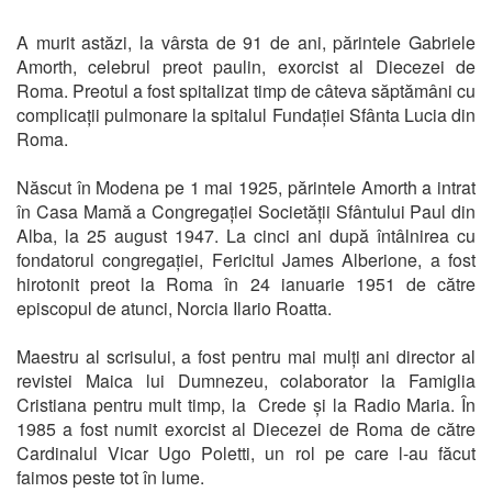
A murit astăzi, la vârsta de 91 de ani, părintele Gabriele
Amorth, celebrul preot paulin, exorcist al Diecezei de
Roma. Preotul a fost spitalizat timp de câteva săptămâni cu
complicații pulmonare la spitalul Fundației Sfânta Lucia din
Roma.
Născut în Modena pe 1 mai 1925, părintele Amorth a intrat
în Casa Mamă a Congregației Societății Sfântului Paul din
Alba, la 25 august 1947. La cinci ani după întâlnirea cu
fondatorul congregației, Fericitul James Alberione, a fost
hirotonit preot la Roma în 24 ianuarie 1951 de către
episcopul de atunci, Norcia Ilario Roatta.
Maestru al scrisului, a fost pentru mai mulți ani director al
revistei Maica lui Dumnezeu, colaborator la Famiglia
Cristiana pentru mult timp, la Crede și la Radio Maria. În
1985 a fost numit exorcist al Diecezei de Roma de către
Cardinalul Vicar Ugo Poletti, un rol pe care l-au făcut
faimos peste tot în lume.