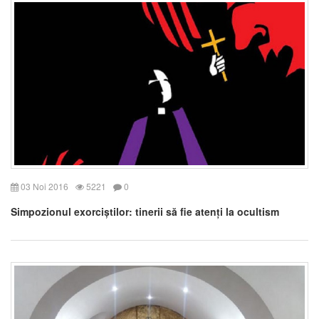
03 Noi 2016
5221
0
Simpozionul exorciștilor: tinerii să fie atenți la ocultism