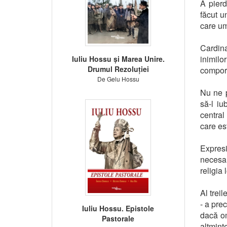
A pierd
făcut u
care um
Cardina
inimil
Iuliu Hossu și Marea Unire.
Drumul Rezoluției
comport
De Gelu Hossu
Nu ne 
să-l i
central
care est
Expres
necesar
religia 
Al trei
- a pre
Iuliu Hossu. Epistole
dacă om
Pastorale
altminte