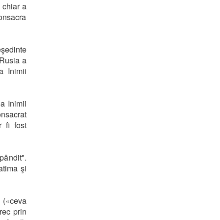
 chiar a
consacra
eşedinte
"Rusia a
a Inimii
a Inimii
onsacrat
 fi fost
pândit".
atima şi
t («ceva
rec prin