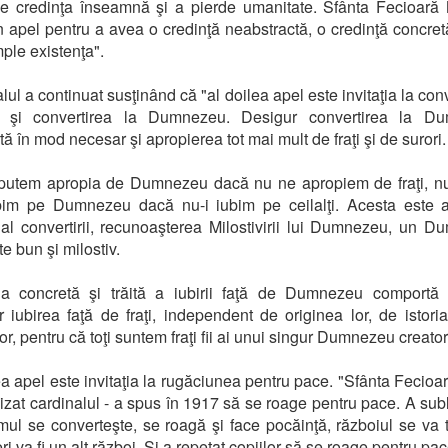
e credinţa înseamnă şi a pierde umanitate. Sfânta Fecioară
n apel pentru a avea o credinţă neabstractă, o credinţă concretă,
ple existenţa".
lul a continuat susţinând că "al doilea apel este invitaţia la conv
or şi convertirea la Dumnezeu. Desigur convertirea la D
ă în mod necesar şi apropierea tot mai mult de fraţi şi de surori.
putem apropia de Dumnezeu dacă nu ne apropiem de fraţi, n
ubim pe Dumnezeu dacă nu-i iubim pe ceilalţi. Acesta este a
 al convertirii, recunoaşterea Milostivirii lui Dumnezeu, un 
e bun şi milostiv.
ia concretă şi trăită a iubirii faţă de Dumnezeu comportă
 iubirea faţă de fraţi, independent de originea lor, de istoria
lor, pentru că toţi suntem fraţi fii ai unui singur Dumnezeu creator
lea apel este invitaţia la rugăciunea pentru pace. "Sfânta Fecioa
cizat cardinalul - a spus în 1917 să se roage pentru pace. A subl
ul se converteşte, se roagă şi face pocăinţă, războiul se va 
ri va fi un alt război. Şi a repetat copiilor să se roage pentru pac