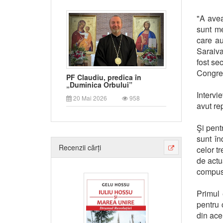
"A avea
sunt me
care au
Saraiva
fost se
Congreg
PF Claudiu, predica în
„Duminica Orbului”
Intervi
20 Mai 2026
958
avut re
Şi pent
sunt în
Recenzii cărți
celor t
de actu
compus 
Primul 
pentru
din ace