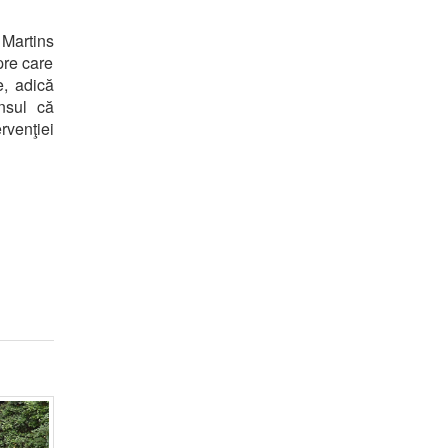
 Martins
pre care
e, adică
ensul că
rvenţiei