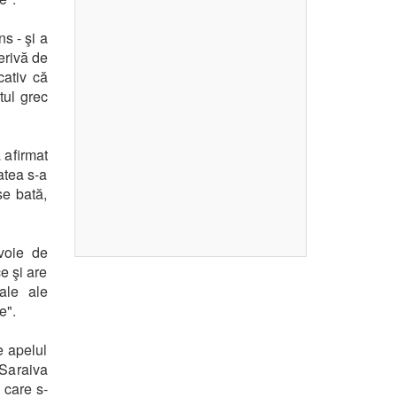
s - şi a
derivă de
cativ că
tul grec
 afirmat
atea s-a
se bată,
voie de
e şi are
ale ale
e".
e apelul
Saraiva
 care s-