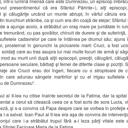
»), într-o lumină imensă care este Dumnezeu, un episcop îmbrăca
ut presentimentul că era Sfântul Părinte»), alţi episcopi,
i şi călugăriţe urcând un munte abrupt, în vârful căruia er
in trunchiuri strâmbe, ca şi cum era din coajă de stejar; Sfântul 
 de a ajunge acolo, a străbătut un oraş mare pe jumătate în rui
e tremurând, cu pas şovăitor, chinuit de durere şi de suferinţă,
sufletele cadavrelor pe care le întâlnea pe drumul său; ajuns î
i, prosternat în genunchi la picioarele marii Cruci, a fost uc
 soldaţi care au tras asupra lui mai multe focuri de armă şi săgeţ
mod au murit unii după alţii episcopii, preoţii, călugării, călugă
 persoane seculare, bărbaţi şi femei de diferite clase şi poziţii.
aţe ale Crucii erau doi îngeri, fiecare cu o stropitoare de cr
n care adunau sângele martirilor şi cu el irigau sufletele
au de Dumnezeu".
ul al II-lea nu citise înainte secretul de la Fatima, dar la spital
entat a cerut să citească ceea ce a fost scris de sora Lucia, v
eză, şi s-a convins că Papa despre care se vorbea în profeţie e
a l-a salvat. Ioan Paul al II-lea era aşa de convins de intervenţi
lonţul care i-a străbătut trupul fără a-i leza părţi vitale este
 Sfintei Fecioare Maria de la Fatima.