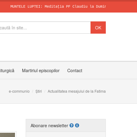
ELE LUPTEI: Meditația PF Claudiu la Duminica a X-a după Rusalii
SFÂNTUL DOMINI
Papa, în dialo
Invitația PF C
iturgică
Martiriul episcopilor
Contact
e-communio
Știri
Actualitatea mesajului de la Fatima
Abonare newsletter