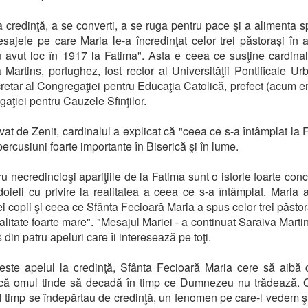
 credinţă, a se converti, a se ruga pentru pace şi a alimenta s
sajele pe care Maria le-a încredinţat celor trei păstoraşi în ap
 avut loc în 1917 la Fatima". Asta e ceea ce susţine cardina
 Martins, portughez, fost rector al Universităţii Pontificale Ur
cretar al Congregaţiei pentru Educaţia Catolică, prefect (acum em
aţiei pentru Cauzele Sfinţilor.
evat de Zenit, cardinalul a explicat că "ceea ce s-a întâmplat la 
percusiuni foarte importante în Biserică şi în lume.
ru necredincioşi apariţiile de la Fatima sunt o istorie foarte conc
doieli cu privire la realitatea a ceea ce s-a întâmplat. Maria 
rei copii şi ceea ce Sfânta Fecioară Maria a spus celor trei păstor
alitate foarte mare". "Mesajul Mariei - a continuat Saraiva Martin
din patru apeluri care îi interesează pe toţi.
este apelul la credinţă, Sfânta Fecioară Maria cere să aibă 
 că omul tinde să decadă în timp ce Dumnezeu nu trădează. 
l timp se îndepărtau de credinţă, un fenomen pe care-l vedem şi