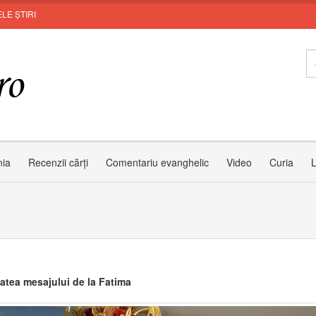
LE ȘTIRI
MUNT
nia
Recenzii cărți
Comentariu evanghelic
Video
Curia
L
tatea mesajului de la Fatima