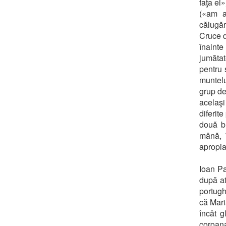
faţa ei
(«am av
călugăr
Cruce d
înainte
jumătat
pentru 
muntelu
grup de
acelaşi 
diferite
două br
mână, î
apropi
Ioan Pa
după at
portugh
că Mari
încât g
coroana