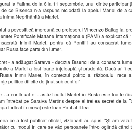
şurat la Fatima de la 6 la 11 septembrie, unul dintre participanţi
t de ce Biserica n-a răspuns niciodată la apelul Mariei de a 
a Inima Neprihănită a Mariei.
lul a povestit că împreună cu profesorul Vincenzo Battaglia, pr
emiei Pontificale Mariane Internaţionale (PAMI) a explicat că 
nsacrată Inimii Mariei, pentru că Pontifii au consacrat lume
 iar Rusia face parte din lume".
cret - a adăugat Saraiva - decizia Bisericii de a consacra lume
nite a Mariei a fost foarte înţeleaptă şi prudentă. Dacă ar fi c
usia Inimii Mariei, în contextul politic al războiului rece ar
ţe politice dificile de ţinut sub control".
te - a continuat el - astăzi cultul Mariei în Rusia este foarte răs
am întrebat pe Saraiva Martins despre al treilea secret de la F
pa indicat în mesaj este Ioan Paul al II-lea.
ea ce a fost publicat oficial, vizionarii au spus: "Şi am văzu
tor cu modul în care se văd persoanele într-o oglindă când t