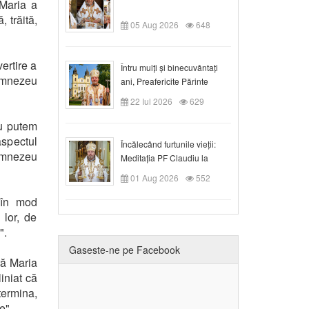
 Maria a
 trăită,
05 Aug 2026
648
ertire a
Întru mulți și binecuvântați
umnezeu
ani, Preafericite Părinte
Claudiu!
22 Iul 2026
629
u putem
spectul
Încălecând furtunile vieții:
Dumnezeu
Meditația PF Claudiu la
Duminica a IX-a după Rusalii
01 Aug 2026
552
 în mod
 lor, de
".
Gaseste-ne pe Facebook
ră Maria
iniat că
termina,
e".