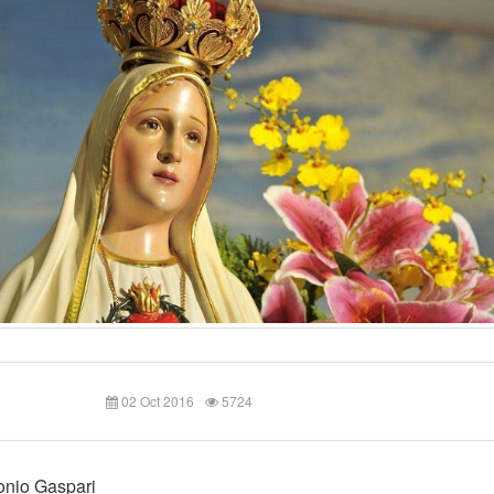
02 Oct 2016
5724
onio Gaspari