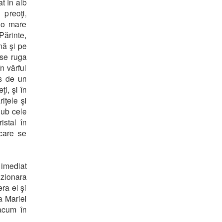
t în alb
 preoţi,
a o mare
Părinte,
nă şi pe
 se ruga
n vârful
is de un
i, şi în
riţele şi
 Sub cele
istal în
 care se
 imediat
izionara
ra el şi
a Mariei
 acum în