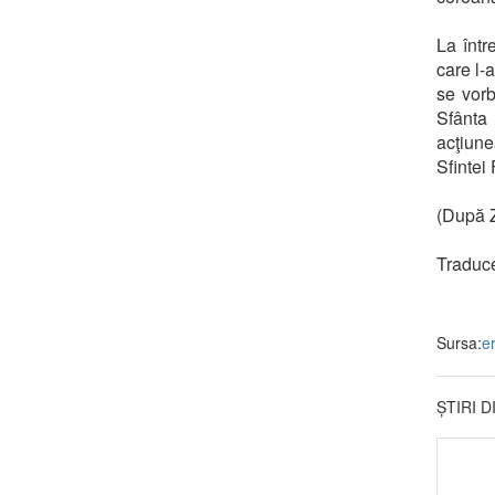
La într
care l-
se vorb
Sfânta 
acţiune
Sfintei
(După Z
Traduce
Sursa:
er
ȘTIRI 