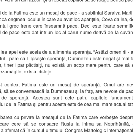
 de la Fatima este un mesaj de pace - a subliniat Saraiva Martin
 că originea locului în care au avut loc apariţiile, Cova da Iria, 
ntul grec irene care înseamnă pace. Deci este foarte semnifi
 de pace este dat într-un loc al cărui nume derivă de la cuvân
ulea apel este acela de a alimenta speranţa. "Astăzi omenirii - a
lul - pare că-i lipseşte speranţa, Dumnezeu este negat şi realit
s, tinerii par plictisiţi, nu există un scop mare pentru care să 
ezamăgite, există tristeţe.
st context Fatima este un mesaj de speranţă. Omul are ne
ă, să se convertească la Dumnezeu şi la fraţi, are nevoie de pac
 de speranţă. Acestea sunt cele patru capitole fundament
ui de la Fatima şi pentru acesta este de cea mai mare actualitat
ebarea cu privire la mesajul de la Fatima care vorbeşte despr
 care cere să se consacre Rusia la Inima sa Neprihănită, 
 a afirmat că în cursul ultimului Congres Mariologic Internaţional