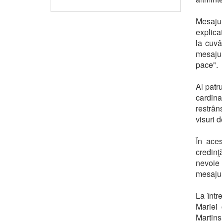
Mesajul
explicat
la cuvâ
mesajul
pace".
Al patr
cardina
restrân
visuri d
În ace
credinţ
nevoie
mesajul
La într
Mariei
Martins