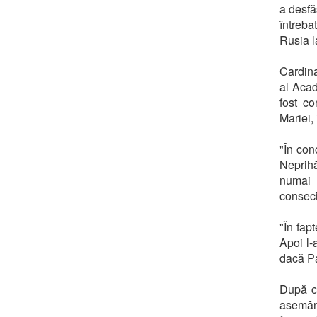
a desfă
întreba
Rusia l
Cardina
al Acad
fost co
Mariei,
"În con
Neprihă
numai R
consecin
"În fap
Apoi l-
dacă Pa
După ce
asemănă