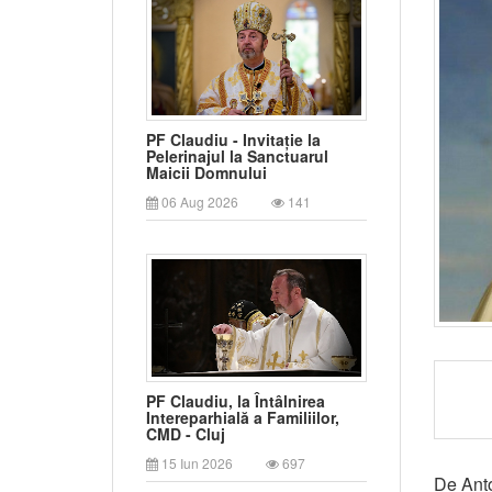
PF Claudiu - Invitație la
Pelerinajul la Sanctuarul
Maicii Domnului
06 Aug 2026
141
PF Claudiu, la Întâlnirea
Intereparhială a Familiilor,
CMD - Cluj
15 Iun 2026
697
De Ant