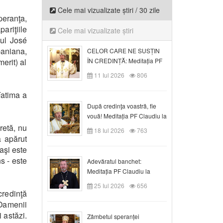
Cele mai vizualizate știri / 30 zile
peranţa,
ariţiile
Cele mai vizualizate știri
lul José
baniana,
CELOR CARE NE SUSȚIN
erit) al
ÎN CREDINȚĂ: Meditația PF
Claudiu la Duminica a VI-a
11 Iul 2026
806
după Rusalii
Fatima a
După credinţa voastră, fie
vouă! Meditația PF Claudiu la
duminica a VII-a după Rusalii
retă, nu
18 Iul 2026
763
a apărut
aşi este
s - este
Adevăratul banchet:
Meditația PF Claudiu la
Duminica a VIII-a după
25 Iul 2026
656
Rusalii
credinţă
Oamenii
 astăzi.
Zâmbetul speranței