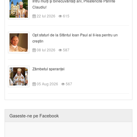
Întru mulți și binecuvântați ani, Preafericite Părinte
Claudiu!
22 Iul 2026
615
Opt sfaturi de la Sfântul Ioan Paul al II-lea pentru un
creștin
08 Iul 2026
587
Zâmbetul speranței
05 Aug 2026
567
Gaseste-ne pe Facebook