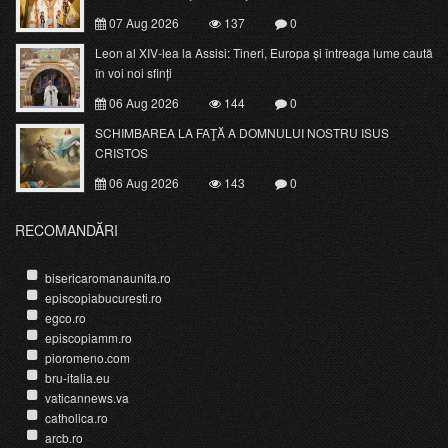
07 Aug 2026
137
0
Leon al XIV-lea la Assisi: Tineri, Europa și întreaga lume caută
în voi noi sfinți
06 Aug 2026
144
0
SCHIMBAREA LA FAŢĂ A DOMNULUI NOSTRU ISUS
CRISTOS
06 Aug 2026
143
0
RECOMANDĂRI
bisericaromanaunita.ro
episcopiabucuresti.ro
egco.ro
episcopiamm.ro
pioromeno.com
bru-italia.eu
vaticannews.va
catholica.ro
arcb.ro