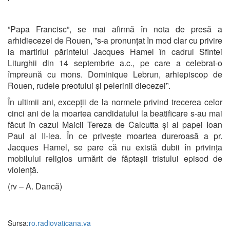
”Papa Francisc”, se mai afirmă în nota de presă a
arhidiecezei de Rouen, ”s-a pronunțat în mod clar cu privire
la martiriul părintelui Jacques Hamel în cadrul Sfintei
Liturghii din 14 septembrie a.c., pe care a celebrat-o
împreună cu mons. Dominique Lebrun, arhiepiscop de
Rouen, rudele preotului și pelerinii diecezei”.
În ultimii ani, excepții de la normele privind trecerea celor
cinci ani de la moartea candidatului la beatificare s-au mai
făcut în cazul Maicii Tereza de Calcutta și al papei Ioan
Paul al II-lea. În ce privește moartea dureroasă a pr.
Jacques Hamel, se pare că nu există dubii în privința
mobilului religios urmărit de făptașii tristului episod de
violență.
(rv – A. Dancă)
Sursa:
ro.radiovaticana.va