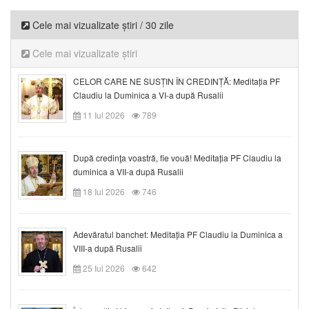
Cele mai vizualizate știri / 30 zile
Cele mai vizualizate știri
CELOR CARE NE SUSȚIN ÎN CREDINȚĂ: Meditația PF
Claudiu la Duminica a VI-a după Rusalii
11 Iul 2026
789
După credinţa voastră, fie vouă! Meditația PF Claudiu la
duminica a VII-a după Rusalii
18 Iul 2026
746
Adevăratul banchet: Meditația PF Claudiu la Duminica a
VIII-a după Rusalii
25 Iul 2026
642