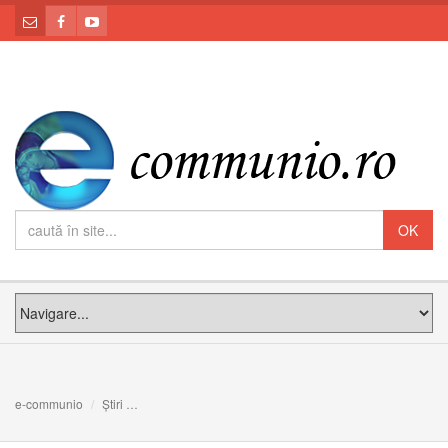
e-communio
Știri
Încep procedurile pentru recunoașterea martiriului preotulu