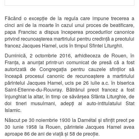
Făcând o excepție de la regula care impune trecerea a
cinci ani de la moarte în cazul unui proces de beatificare,
papa Francisc a dispus începerea procedurilor canonice
privind recunoașterea martiriului pentru credință a preotului
francez Jacques Hamel, ucis în timpul Sfintei Liturghii.
Duminică, 2 octombrie 2016, arhidieceza de Rouen, în
Franța, a anunțat printr-un comunicat de presă că a fost
autorizată de Congregația pentru cauzele sfinților să
înceapă procesul canonic de recunoaștere a martiriului
părintelui Jacques Hamel, ucis pe 26 iulie a.c. în biserica
Saint-Etienne-du-Rouvray. Bătrânul preot francez a fost
înjunghiat la altar, în timp ce săvârșea Sfânta Liturghie, de
doi tineri musulmani, adepți ai auto-intitulatului Stat
Islamic.
Născut pe 30 noiembrie 1930 la Darnétal și sfințit preot pe
30 iunie 1958 la Rouen, părintele Jacques Hamel avea
aproape 86 de ani de viață și 58 de preoție.