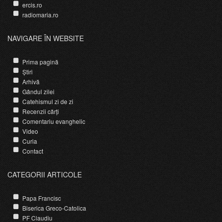
ercis.ro
radiomaria.ro
NAVIGARE ÎN WEBSITE
Prima pagină
Știri
Arhivă
Gândul zilei
Catehismul zi de zi
Recenzii cărți
Comentariu evanghelic
Video
Curia
Contact
CATEGORII ARTICOLE
Papa Francisc
Biserica Greco-Catolica
PF Claudiu