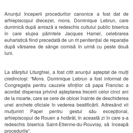
Anunțul începerii procedurilor canonice a fost dat de
arhiepiscopul diecezei, mons. Dominique Lebrun, care
duminică după amiază a redeschis cultului public biserica
în care slujea părintele Jacques Hamel, celebrarea
euharistică fiind precedată de un rit penitențial de reparație
după vărsarea de sânge comisă în urmă cu peste două
luni.
La sfârșitul Liturghiei, a fost citit anunțul așteptat de mulți
credincioși: ”Mons. Dominique Lebrun a fost informat de
Congregația pentru cauzele sfinților că papa Francisc a
acordat dispensa privind așteptarea trecerii celor cinci ani
de la moarte, care se cere de obicei înainte de deschiderea
unei anchete oficiale în vederea beatificării. Adresând vii
mulțumiri Papei pentru gestul său excepțional,
arhiepiscopul de Rouen a hotărât, în această zi în care s-a
redeschis biserica Saint-Etienne-du-Rouvray, să înceapă
procedurile”.