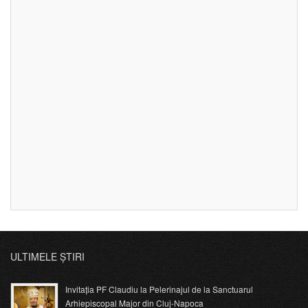
ULTIMELE ȘTIRI
Invitația PF Claudiu la Pelerinajul de la Sanctuarul
Arhiepiscopal Major din Cluj-Napoca