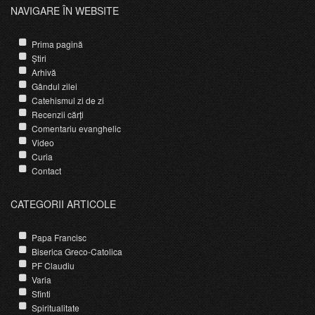
NAVIGARE ÎN WEBSITE
Prima pagină
Știri
Arhivă
Gândul zilei
Catehismul zi de zi
Recenzii cărți
Comentariu evanghelic
Video
Curia
Contact
CATEGORII ARTICOLE
Papa Francisc
Biserica Greco-Catolica
PF Claudiu
Varia
Sfinti
Spiritualitate