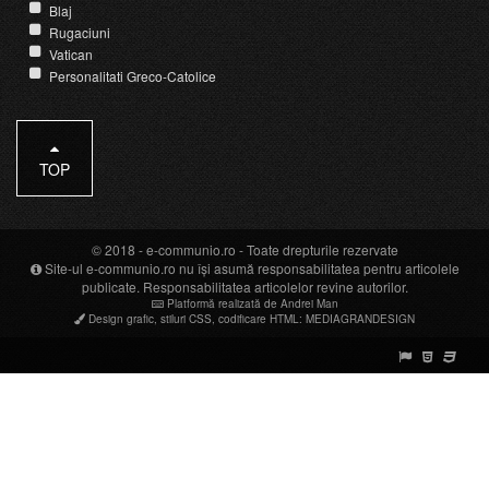
Blaj
Rugaciuni
Vatican
Personalitati Greco-Catolice
TOP
© 2018 -
e-communio.ro
- Toate drepturile rezervate
Site-ul e-communio.ro nu își asumă responsabilitatea pentru articolele
publicate. Responsabilitatea articolelor revine autorilor.
Platformă realizată de Andrei Man
Design grafic
,
stiluri CSS
,
codificare HTML
:
MEDIAGRANDESIGN