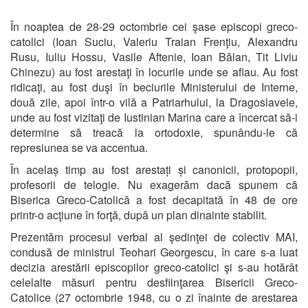
În noaptea de 28-29 octombrie cei şase episcopi greco-
catolici
(Ioan Suciu, Valeriu Traian Frenţiu, Alexandru
Rusu, Iuliu Hossu, Vasile Aftenie, Ioan Bălan, Tit Liviu
Chinezu) au fost arestaţi în locurile unde se aflau. Au fost
ridicaţi, au fost duşi în beciurile Ministerului de Interne,
două zile, apoi într-o vilă a Patriarhului, la Dragoslavele,
unde au fost vizitaţi de Iustinian Marina care a încercat să-i
determine să treacă la ortodoxie, spunându-le că
represiunea se va accentua.
În acelaș timp au fost arestați și canonicii, protopopii,
profesorii de telogie.
Nu exagerăm dacă spunem că
Biserica Greco-Catolică a fost decapitată în 48 de ore
printr-o acţiune în forţă, după un plan dinainte stabilit.
Prezentăm p
rocesul verbal al şedinţei de colectiv MAI,
condusă de ministrul Teohari Georgescu, în care s-a luat
decizia arestării episcopilor greco-catolici şi s-au hotărât
celelalte măsuri pentru desfiinţarea Bisericii Greco-
Catolice (27 octombrie 1948, cu o zi înainte de arestarea