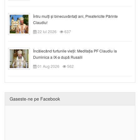
Întru mulți și binecuvântați ani, Preafericite Părinte
Claudiu!
22 Iul 2026
637
Încălecând furtunile vieții: Meditația PF Claudiu la
Duminica a IX-a după Rusalii
01 Aug 2026
562
Gaseste-ne pe Facebook