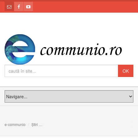
e-communio
Știri
28 octombrie 1948 - arestarea episcopilor greco-catolici