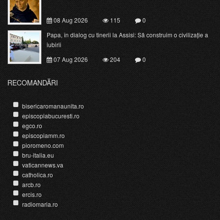
08 Aug 2026
115
0
Papa, în dialog cu tinerii la Assisi: Să construim o civilizație a
iubirii
07 Aug 2026
204
0
RECOMANDĂRI
bisericaromanaunita.ro
episcopiabucuresti.ro
egco.ro
episcopiamm.ro
pioromeno.com
bru-italia.eu
vaticannews.va
catholica.ro
arcb.ro
ercis.ro
radiomaria.ro