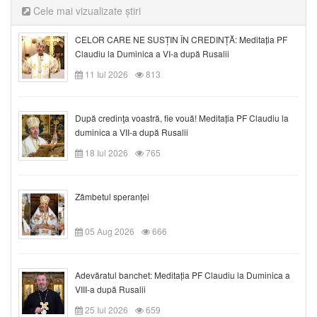
Cele mai vizualizate știri
CELOR CARE NE SUSȚIN ÎN CREDINȚĂ: Meditația PF
Claudiu la Duminica a VI-a după Rusalii
11 Iul 2026
813
După credinţa voastră, fie vouă! Meditația PF Claudiu la
duminica a VII-a după Rusalii
18 Iul 2026
765
Zâmbetul speranței
05 Aug 2026
666
Adevăratul banchet: Meditația PF Claudiu la Duminica a
VIII-a după Rusalii
25 Iul 2026
659