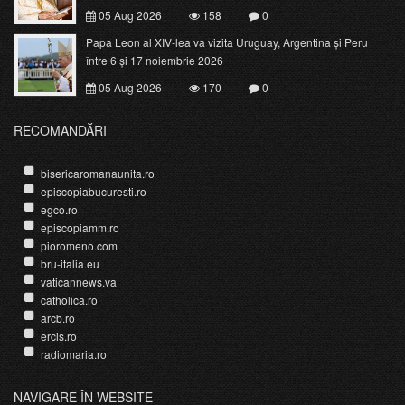
05 Aug 2026
158
0
Papa Leon al XIV-lea va vizita Uruguay, Argentina și Peru
între 6 și 17 noiembrie 2026
05 Aug 2026
170
0
RECOMANDĂRI
bisericaromanaunita.ro
episcopiabucuresti.ro
egco.ro
episcopiamm.ro
pioromeno.com
bru-italia.eu
vaticannews.va
catholica.ro
arcb.ro
ercis.ro
radiomaria.ro
NAVIGARE ÎN WEBSITE