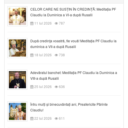
CELOR CARE NE SUSȚIN ÎN CREDINȚĂ: Meditația PF
Claudiu la Duminica a VI-a după Rusalii
11 Iul 2026
787
După credinţa voastră, fie vouă! Meditația PF Claudiu la
duminica a VII-a după Rusalii
18 Iul 2026
738
Adevăratul banchet: Meditația PF Claudiu la Duminica a
VIII-a după Rusalii
25 Iul 2026
636
Întru mulți și binecuvântați ani, Preafericite Părinte
Claudiu!
22 Iul 2026
611