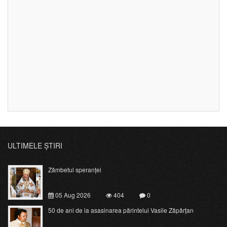
ULTIMELE ȘTIRI
Zâmbetul speranței
05 Aug 2026
404
0
50 de ani de la asasinarea părintelui Vasile Zăpârțan