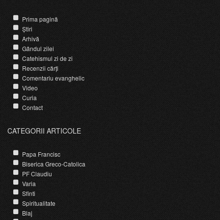
Prima pagină
Știri
Arhivă
Gândul zilei
Catehismul zi de zi
Recenzii cărți
Comentariu evanghelic
Video
Curia
Contact
CATEGORII ARTICOLE
Papa Francisc
Biserica Greco-Catolica
PF Claudiu
Varia
Sfinti
Spiritualitate
Blaj