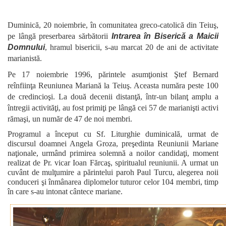
Duminică, 20 noiembrie, în comunitatea greco-catolică din Teiuş,
pe lângă preserbarea sărbătorii
Intrarea în Biserică a Maicii
Domnului
, hramul bisericii, s-au marcat 20 de ani de activitate
marianistă.
Pe 17 noiembrie 1996, părintele asumţionist Ştef Bernard
reînfiinţa Reuniunea Mariană la Teiuş. Aceasta număra peste 100
de credincioşi. La două decenii distanţă, într-un bilanţ amplu a
întregii activităţi, au fost primiţi pe lângă cei 57 de marianişti activi
rămaşi, un număr de 47 de noi membri.
Programul a început cu Sf. Liturghie duminicală, urmat de
discursul doamnei Angela Groza, preşedinta Reuniunii Mariane
naţionale, urmând primirea solemnă a noilor candidaţi, moment
realizat de Pr. vicar Ioan Fărcaş, spiritualul reuniunii. A urmat un
cuvânt de mulţumire a părintelui paroh Paul Turcu, alegerea noii
conduceri şi înmânarea diplomelor tuturor celor 104 membri, timp
în care s-au intonat cântece mariane.