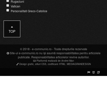
Rugaciuni
Vatican
Personalitati Greco-Catolice
TOP
© 2018 -
e-communio.ro
- Toate drepturile rezervate
Site-ul e-communio.ro nu își asumă responsabilitatea pentru articolele
publicate. Responsabilitatea articolelor revine autorilor.
Platformă realizată de Andrei Man
Design grafic
,
stiluri CSS
,
codificare HTML
:
MEDIAGRANDESIGN