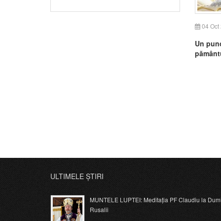
04 Oct
Un punct
pământu
ULTIMELE ȘTIRI
MUNTELE LUPTEI: Meditația PF Claudiu la Dumi
Rusalii