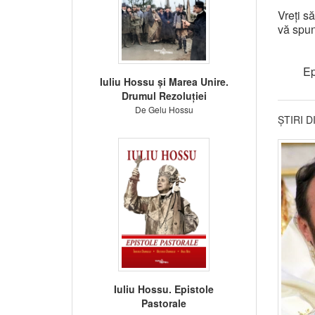
Vreți s
vă spun
Ep
Iuliu Hossu și Marea Unire.
Drumul Rezoluției
De Gelu Hossu
ȘTIRI 
Iuliu Hossu. Epistole
Pastorale