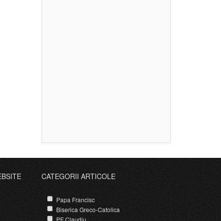
luj-
EBSITE
CATEGORII ARTICOLE
Papa Francisc
Biserica Greco-Catolica
PF Claudiu