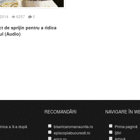
Episcopiei Greco-Catolice de C
Gherla
 2014
6257
0
 de sprijin pentru a ridica
l (Audio)
RECOMANDĂRI
NAVIGARE ÎN W
nica a X-a după
bisericaromanaunita.ro
Prima pagină
episcopiabucuresti.ro
Știri
egco.ro
Arhivă