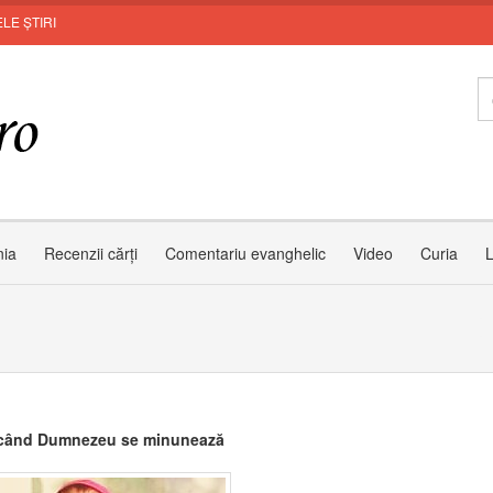
LE ȘTIRI
nia
Recenzii cărți
Comentariu evanghelic
Video
Curia
L
 când Dumnezeu se minunează