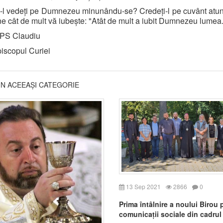
ă-l vedeți pe Dumnezeu minunându-se? Credeți-l pe cuvânt atu
e cât de mult vă iubește: "Atât de mult a iubit Dumnezeu lumea.
PS Claudiu
iscopul Curiei
DIN ACEEAȘI CATEGORIE
13 Sep 2021
2866
0
Prima întâlnire a noului Birou 
comunicații sociale din cadrul