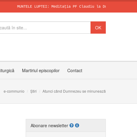
MUNTELE LUPTEI: Meditația PF Claudiu la Duminica a X-a după Ru
SFÂNTUL DOMINI
Papa, în dialo
Invitația PF C
iturgică
Martiriul episcopilor
Contact
e-communio
Știri
Atunci când Dumnezeu se minunează
Abonare newsletter