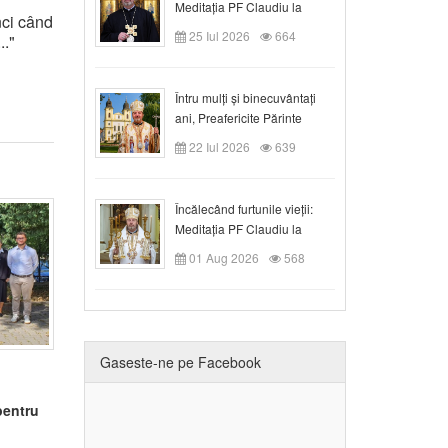
Meditația PF Claudiu la
nci când
Duminica a VIII-a după
25 Iul 2026
664
.."
Rusalii
Întru mulți și binecuvântați
ani, Preafericite Părinte
Claudiu!
22 Iul 2026
639
Încălecând furtunile vieții:
Meditația PF Claudiu la
Duminica a IX-a după Rusalii
01 Aug 2026
568
Gaseste-ne pe Facebook
pentru