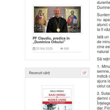
dureril
Dumnez
Suntem 
nu apa
atunci 
le fi vă
Iată un
PF Claudiu, predica în
de minu
„Duminica Orbului”
cine es
20 Mai 2026
968
natural 
Să reți
1. Minu
semne, 
Recenzii cărți
indică 
ajuns l
celui ca
2. Suta
demni d
Înțeleg
dar. Fii