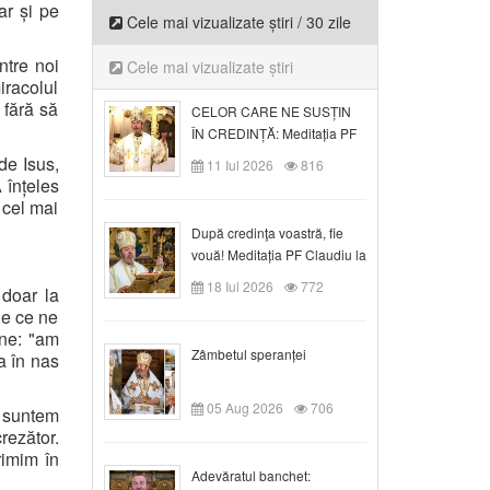
ar și pe
Cele mai vizualizate știri / 30 zile
ntre noi
Cele mai vizualizate știri
racolul
 fără să
CELOR CARE NE SUSȚIN
ÎN CREDINȚĂ: Meditația PF
Claudiu la Duminica a VI-a
de Isus,
11 Iul 2026
816
după Rusalii
 înțeles
 cel mai
După credinţa voastră, fie
vouă! Meditația PF Claudiu la
duminica a VII-a după Rusalii
18 Iul 2026
772
 doar la
ie ce ne
une: "am
Zâmbetul speranței
a în nas
05 Aug 2026
706
u suntem
rezător.
rimim în
Adevăratul banchet: