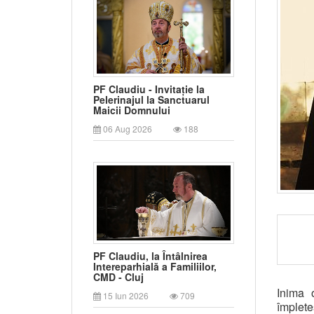
PF Claudiu - Invitație la
Pelerinajul la Sanctuarul
Maicii Domnului
06 Aug 2026
188
PF Claudiu, la Întâlnirea
Intereparhială a Familiilor,
CMD - Cluj
Inima 
15 Iun 2026
709
împlete