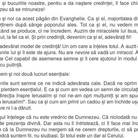
e și bucuriile noastre, pentru a da naștere credinței, îl face chi
eu să se minuneze!
și noi ca acest păgân din Evanghelie. Ca și el, majoritatea di
rținem după sânge poporului ales. Tot ca și el, nu vedem mi
când se produce, ci ne încredem. Auzim de miracolele lui Isus,
zut, la fel ca el. Și prin credință, devenim ca și el, adevărați fii!
 adevărat model de credință! Un om care a înțeles totul. A auzit 
nile lui și îi este de ajuns. Nu are nevoie să vadă un miracol. A
te Cel capabil de asemenea semne și îi cere ajutorul în modul
cu putință.
nem și noi două lucruri esențiale:
nile sunt semne ce ne indică adevărata cale. Dacă ne oprim
pierdem esențialul. E ca și cum am vedea un semn de circulaț
direcția înspre Ierusalim și noi ne-am opri mulțumiți și am sp
a Ierusalim!". Sau ca și cum am primi un cadou și am închide uș
re ni l-a dăruit.
șul înțelege că nu este vrednic de Dumnezeu. Că niciodată n
e prezența divină. Dar asta nu îl întristează, ci îl face mai înc
e că la Dumnezeu nu mergem să ne cerem drepturile, ci să p
ndcă suntem fii, nu slujbași. Și totul este un dar al Cerului.