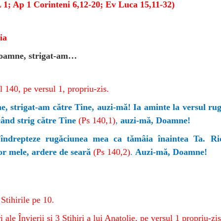
L 1; Ap 1 Corinteni 6,12-20; Ev Luca 15,11-32)
ia
amne, strigat-am…
 140, pe versul 1, propriu-zis.
, strigat-am către Tine, auzi-mă! Ia aminte la versul rug
când strig către Tine
(Ps 140,1)
,
auzi-mă, Doamne!
îndrepteze rugăciunea mea ca tămâia înaintea Ta. Ri
or mele, ardere de seară
(Ps 140,2)
.
Auzi-mă, Doamne!
Stihirile pe 10.
i ale Învierii și 3 Stihiri a lui Anatolie, pe versul 1 propriu-zis