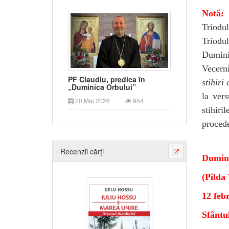
Notă:
C
Triodul
Triodu
Dumini
Vecern
PF Claudiu, predica în
stihiri
„Duminica Orbului”
la ver
20 Mai 2026
954
stihir
procede
Recenzii cărți
Dumini
(Pilda 
12 feb
Sfântul