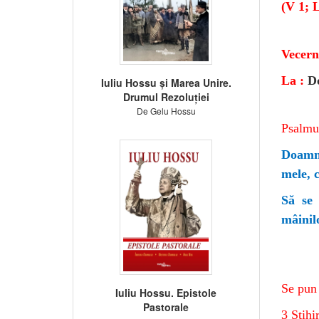
(V 1; 
Vecern
La :
Do
Iuliu Hossu și Marea Unire.
Drumul Rezoluției
De Gelu Hossu
Psalmul
Doamne
mele, 
Să se 
mâinil
Se pun 
Iuliu Hossu. Epistole
Pastorale
3 Stihir