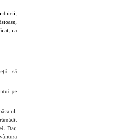
dnicii,
stoase,
ăcat, ca
eţii să
ntui pe
păcatul,
rămădit
ei. Dar,
 vântură