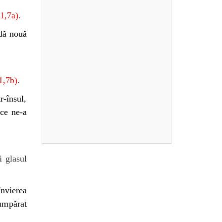
.
1,7a)
 dă nouă
.
1,7b)
r-însul,
 ce ne-a
 glasul
învierea
umpărat