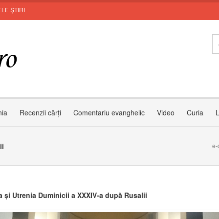
LE ȘTIRI
Invi
nia
Recenzii cărți
Comentariu evanghelic
Video
Curia
L
ii
e-
a și Utrenia Duminicii a XXXIV-a după Rusalii