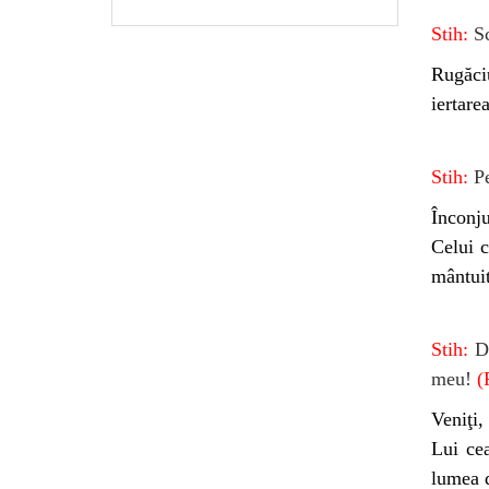
Stih:
Sc
Rugăciu
iertare
Stih:
Pe
Înconju
Celui c
mântuit
Stih:
D
meu!
(
Veniţi,
Lui ce
lumea d