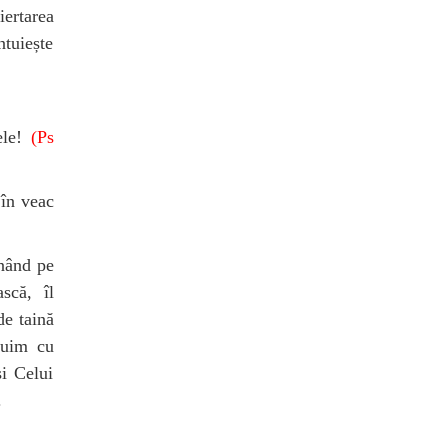
iertarea
ntuiește
ele!
(Ps
 în veac
inând pe
scă, îl
de taină
ețuim cu
și Celui
.