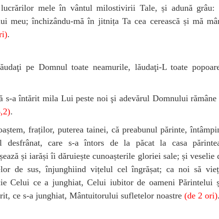
lucrărilor mele în vântul milostivirii Tale, și adună grâu: 
lui meu; închizându-mă în jitnița Ta cea cerească și mă mâ
ri)
.
udaţi pe Domnul toate neamurile, lăudaţi-L toate popoar
ă s-a întărit mila Lui peste noi şi adevărul Domnului rămâne
.
,2)
aștem, fraților, puterea tainei, că preabunul părinte, întâmp
el desfrânat, care s-a întors de la păcat la casa părintea
șează și iarăși îi dăruiește cunoașterile gloriei sale; și veselie 
lor de sus, înjunghiind vițelul cel îngrășat; ca noi să vi
ie Celui ce a junghiat, Celui iubitor de oameni Părintelui 
it, ce s-a junghiat, Mântuitorului sufletelor noastre
(de 2 ori)