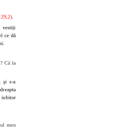
.
129,2)
 vestiți
el ce dă
i.
? Că la
 şi s-a
 dreapta
 iubitor
tul meu