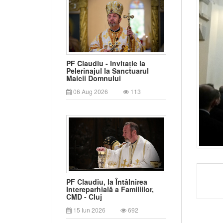
PF Claudiu - Invitație la
Pelerinajul la Sanctuarul
Maicii Domnului
06 Aug 2026
113
PF Claudiu, la Întâlnirea
Intereparhială a Familiilor,
CMD - Cluj
15 Iun 2026
692