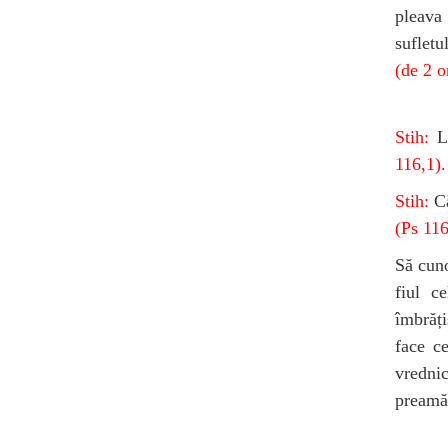
pleava 
sufletu
(de 2 o
Stih:
Lă
116,1).
Stih:
C
(Ps 116
Să cuno
fiul c
îmbrăți
face ce
vrednic
preamăr