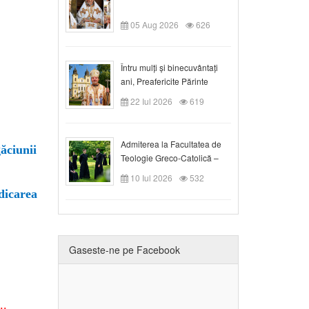
05 Aug 2026
626
Întru mulți și binecuvântați
ani, Preafericite Părinte
Claudiu!
22 Iul 2026
619
Admiterea la Facultatea de
ăciunii
Teologie Greco-Catolică –
Departamentul Blaj în anul
10 Iul 2026
532
universitar 2026/2027
dicarea
Gaseste-ne pe Facebook
..