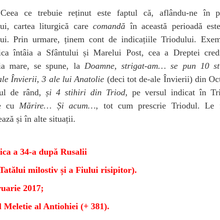
eea ce trebuie reținut este faptul că, aflându-ne în p
ui, cartea liturgică care
comandă
în această perioadă este
lui. Prin urmare, ținem cont de indicațiile Triodului. Exem
ca întâia a Sfântului și Marelui Post, cea a Dreptei credi
ia mare, se spune, la
Doamne, strigat-am… se pun 10 sti
 ale Învierii, 3 ale lui Anatolie
(deci tot de-ale Învierii) din Oc
sul de rând,
și 4 stihiri din Triod
, pe versul indicat în Tr
ile cu
Mărire… Și acum…,
tot cum prescrie Triodul. Le
ază și în alte situații.
ca a 34-a după Rusalii
Tatălui milostiv și a Fiului risipitor).
ruarie 2017;
 Meletie al Antiohiei (+ 381).