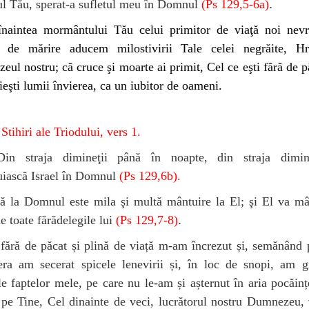
.
ul Tău, sperat-a sufletul meu în Domnul
(Ps 129,5-6a)
înaintea mormântului Tău celui primitor de viaţă noi nevre
e de mărire aducem milostivirii Tale celei negrăite, Hri
ul nostru; că cruce şi moarte ai primit, Cel ce eşti fără de p
ieşti lumii învierea, ca un iubitor de oameni.
Stihiri ale Triodului, vers 1.
n straja dimineţii până în noapte, din straja dimin
uiască Israel în Domnul
(Ps 129,6b).
ă la Domnul este mila şi multă mântuire la El; şi El va mâ
.
de toate fărădelegile lui
(Ps 129,7-8)
 fără de păcat și plină de viață m-am încrezut și, semănând 
era am secerat spicele lenevirii și, în loc de snopi, am g
le faptelor mele, pe care nu le-am și așternut în aria pocăinț
pe Tine, Cel dinainte de veci, lucrătorul nostru Dumnezeu,