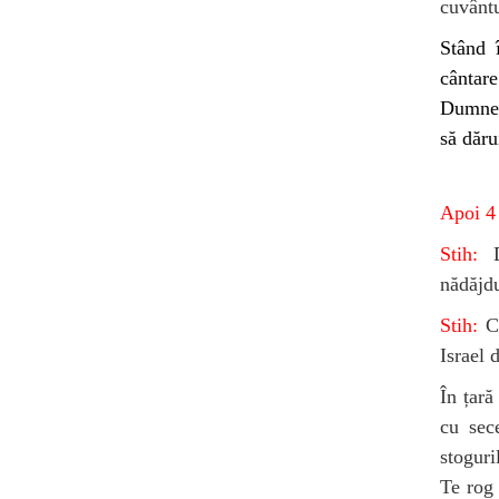
cuvânt
Stând 
cântar
Dumneze
să dăru
Apoi 4 
Stih:
Di
nădăjd
Stih:
C
Israel 
În țară
cu sec
stoguri
Te rog 