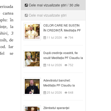
Cele mai vizualizate știri / 30 zile
erioada
 cartea
Cele mai vizualizate știri
plu: în
CELOR CARE NE SUSȚIN
nțe, la
ÎN CREDINȚĂ: Meditația PF
hiri, 3
Claudiu la Duminica a VI-a
11 Iul 2026
794
toih, de
după Rusalii
iod. Iar
După credinţa voastră, fie
 fel se
vouă! Meditația PF Claudiu la
duminica a VII-a după Rusalii
18 Iul 2026
752
Adevăratul banchet:
Meditația PF Claudiu la
Duminica a VIII-a după
25 Iul 2026
648
Rusalii
Zâmbetul speranței