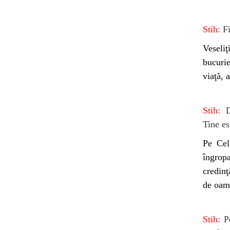
Stih:
Fi
Veseliţ
bucurie
viaţă, 
Stih:
D
Tine es
Pe Cel
îngropa
credinţ
de oam
Stih:
Pe