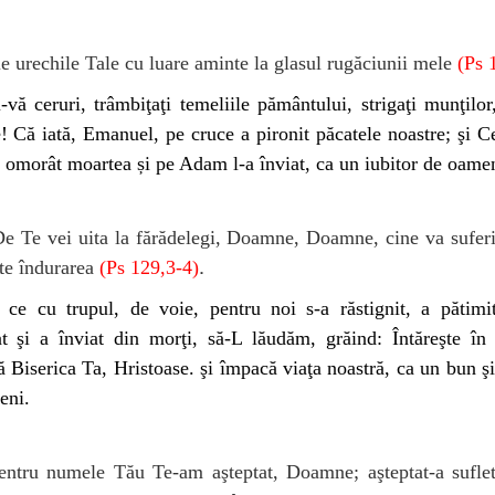
e urechile Tale cu luare aminte la glasul rugăciunii mele
(Ps 
i-vă ceruri, trâmbiţaţi temeliile pământului, strigaţi munţilor,
! Că iată, Emanuel, pe cruce a pironit păcatele noastre; şi C
a omorât moartea și pe Adam l-a înviat, ca un iubitor de oamen
e Te vei uita la fărădelegi, Doamne, Doamne, cine va suferi
.
te îndurarea
(Ps 129,3-4)
 ce cu trupul, de voie, pentru noi s-a răstignit, a pătimit
t şi a înviat din morţi, să-L lăudăm, grăind: Întăreşte în
ă Biserica Ta, Hristoase. şi împacă viaţa noastră, ca un bun şi
eni.
ntru numele Tău Te-am aşteptat, Doamne; aşteptat-a sufle