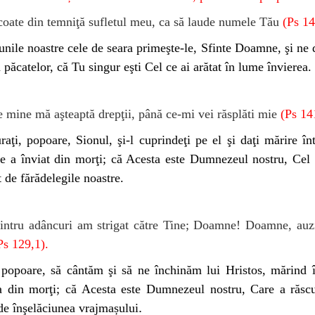
oate din temniţă sufletul meu, ca să laude numele Tău
(Ps 14
nile noastre cele de seara primeşte-le, Sfinte Doamne, şi ne
a păcatelor, că Tu singur eşti Cel ce ai arătat în lume învierea.
 mine mă aşteaptă drepţii, până ce-mi vei răsplăti mie
(Ps 14
raţi, popoare, Sionul, şi-l cuprindeţi pe el şi daţi mărire înt
e a înviat din morţi; că Acesta este Dumnezeul nostru, Cel
 de fărădelegile noastre.
intru adâncuri am strigat către Tine; Doamne! Doamne, auzi
Ps 129,1).
 popoare, să cântăm şi să ne închinăm lui Hristos, mărind 
a din morţi; că Acesta este Dumnezeul nostru, Care a răsc
.
e înşelăciunea vrajmașului