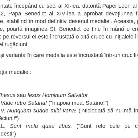
ritate începând cu sec. al XI-lea, datorită Papei Leon al 
42, Papa Benedict al XIV-lea a aprobat devoţiunea f
e, stabilind în mod definitiv desenul medaliei. Aceasta,
ţe, poartă imaginea Sf. Benedict ce ţine în mână o cr
 pe reversul ei este încrustată o altă cruce cu iniţialele î
ei rugăciuni.
și varianta în care medalia este încrustată într-un crucifi
ația medaliei:
Ihesus
sau
Iesus Hominum Salvator
.
Vade retro Satana!
("Inapoia mea, Satano!")
.V.
Nunquam suade mihi vana!
("Niciodată să nu mă în
ciuni!")
.L.
Sunt mala quae libas.
("Sunt rele cele pe c
desti")