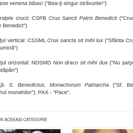
Ipse venena bibas!
("Bea-ţi singur otrăvurile!")
braţele crucii: CSPB
Crux Sancti Patris Benedicti
("Cruc
e Benedict")
ţul vertical: CSSML
Crux sancta sit mihi lux
("Sfânta Cr
lumină")
aţul orizontal: NDSMD
Non draco sit mihi dux
("Nu șarp
stăpân")
ţă:
S. Benedictus, Monachorum Patriarcha
("Sf. Ben
rhul monahilor"); PAX - "Pace".
DIN ACEEAȘI CATEGORIE