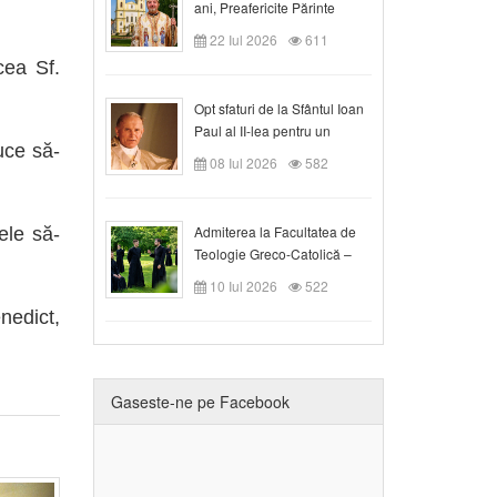
ani, Preafericite Părinte
Claudiu!
22 Iul 2026
611
ea Sf.
Opt sfaturi de la Sfântul Ioan
Paul al II-lea pentru un
uce să-
creștin
08 Iul 2026
582
Admiterea la Facultatea de
ele să-
Teologie Greco-Catolică –
Departamentul Blaj în anul
10 Iul 2026
522
universitar 2026/2027
edict,
Gaseste-ne pe Facebook