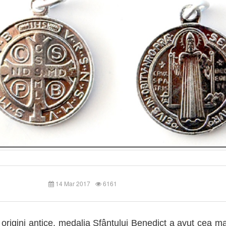
14 Mar 2017
6161
origini antice, medalia Sfântului Benedict a avut cea m