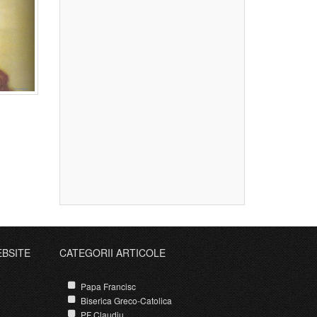
EBSITE
CATEGORII ARTICOLE
Papa Francisc
Biserica Greco-Catolica
PF Claudiu