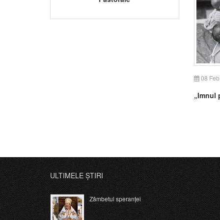
08 Feb
„Imnul p
ULTIMELE ȘTIRI
Zâmbetul speranței