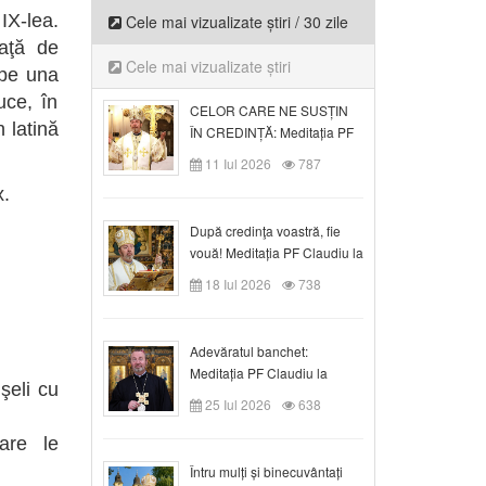
IX-lea.
Cele mai vizualizate știri / 30 zile
aţă de
Cele mai vizualizate știri
 pe una
uce, în
CELOR CARE NE SUSȚIN
n latină
ÎN CREDINȚĂ: Meditația PF
Claudiu la Duminica a VI-a
11 Iul 2026
787
după Rusalii
x.
După credinţa voastră, fie
vouă! Meditația PF Claudiu la
duminica a VII-a după Rusalii
18 Iul 2026
738
Adevăratul banchet:
Meditația PF Claudiu la
şeli cu
Duminica a VIII-a după
25 Iul 2026
638
Rusalii
are le
Întru mulți și binecuvântați