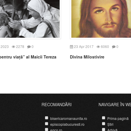
 2023
2278
0
23 Apr 2017
6060
0
entru viață” al Maicii Tereza
Divina Milostivire
RECOMANDĂRI
NAVIGARE ÎN W
bisericaromanaunita.ro
Prima pagină
episcopiabucuresti.ro
Știri
egco.ro
Arhivă