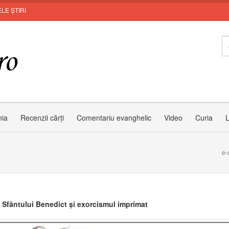
LE ȘTIRI
nia
Recenzii cărți
Comentariu evanghelic
Video
Curia
L
e-
 Sfântului Benedict și exorcismul imprimat