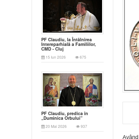
PF Claudiu, la Întâlnirea
Intereparhială a Familiilor,
CMD - Cluj
15 Iun 2026
675
PF Claudiu, predica în
„Duminica Orbului”
20 Mai 2026
937
Având 