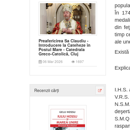
popula
În 17
medali
din fe
timp ce
Preafericirea Sa Claudiu -
ale un
Introducere la Cateheze în
Postul Mare - Catedrala
Există 
Greco-Catolică, Cluj
06 Mar 2026
1697
Explic
I.H.S.
Recenzii cărți
V.R.S
N.S.M
deşertă
S.M.Q
raspan