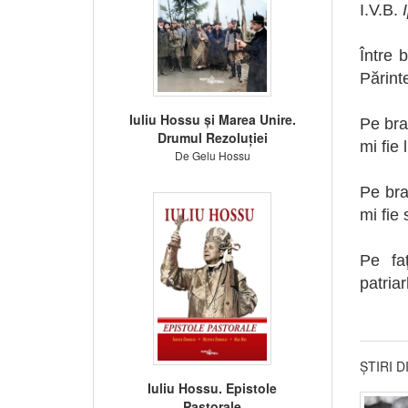
I.V.B.
Între 
Părint
Iuliu Hossu și Marea Unire.
Pe bra
Drumul Rezoluției
mi fie 
De Gelu Hossu
Pe br
mi fie 
Pe fa
patria
ȘTIRI 
Iuliu Hossu. Epistole
Pastorale