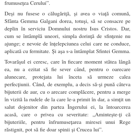
frumusețea Cerului”.
Deși nu fusese o călugăriță, și avea o viață comună,
Sfânta Gemma Galgani dorea, totuși, să se consacre pe
deplin în serviciu Domnului nostru Isus Cristos. Dar,
cum se întâmplă uneori, simpla dorință de sfințenie nu
ajunge; e nevoie de înțelepciunea celui care ne conduce,
aplicată cu fermitate. Și așa s-a întâmplat Sfintei Gemma.
Tovarășul ei ceresc, care în fiecare moment stătea lângă
ea, nu a ezitat să fie sever când, pentru o oarecare
alunecare, protejata lui înceta să urmeze calea
perfecțiunii. Când, de exemplu, a decis să-și pună câteva
bijuterii de aur, cu o arecare complăcere, pentru a merge
în vizită la rudele de la care le-a primit în dar, a simțit un
salut dojenitor din partea Îngerului ei, la întoarcerea
acasă, care o privea cu severitate: „Amintește-ți că
bijuteriile, pentru înfrumusețarea miresei unui Rege
răstignit, pot să fie doar spinii și Crucea lui”.