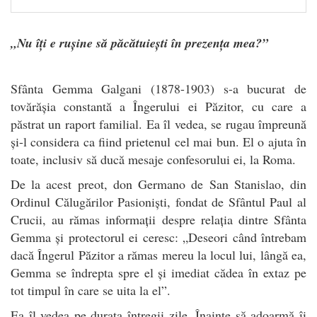
„Nu îți e rușine să păcătuiești în prezența mea?”
Sfânta Gemma Galgani (1878-1903) s-a bucurat de
tovărășia constantă a Îngerului ei Păzitor, cu care a
păstrat un raport familial. Ea îl vedea, se rugau împreună
și-l considera ca fiind prietenul cel mai bun. El o ajuta în
toate, inclusiv să ducă mesaje confesorului ei, la Roma.
De la acest preot, don Germano de San Stanislao, din
Ordinul Călugărilor Pasioniști, fondat de Sfântul Paul al
Crucii, au rămas informații despre relația dintre Sfânta
Gemma și protectorul ei ceresc: „Deseori când întrebam
dacă Îngerul Păzitor a rămas mereu la locul lui, lângă ea,
Gemma se îndrepta spre el și imediat cădea în extaz pe
tot timpul în care se uita la el”.
Ea îl vedea pe durata întregii zile. Înainte să adoarmă îi