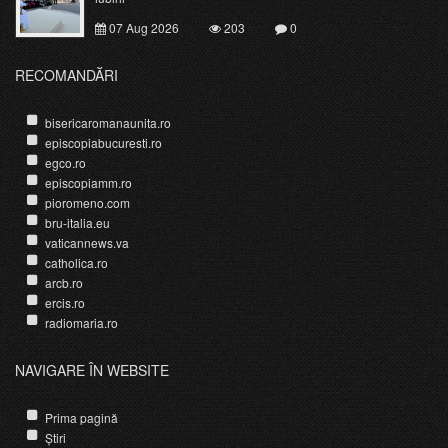
07 Aug 2026
203
0
RECOMANDĂRI
bisericaromanaunita.ro
episcopiabucuresti.ro
egco.ro
episcopiamm.ro
pioromeno.com
bru-italia.eu
vaticannews.va
catholica.ro
arcb.ro
ercis.ro
radiomaria.ro
NAVIGARE ÎN WEBSITE
Prima pagină
Știri