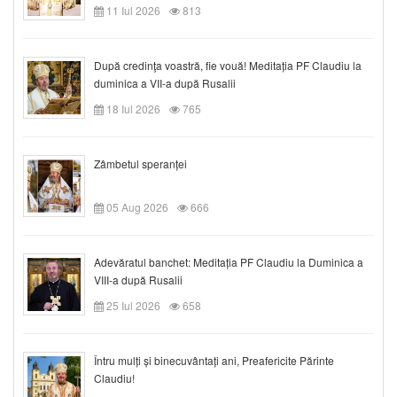
11 Iul 2026
813
După credinţa voastră, fie vouă! Meditația PF Claudiu la
duminica a VII-a după Rusalii
18 Iul 2026
765
Zâmbetul speranței
05 Aug 2026
666
Adevăratul banchet: Meditația PF Claudiu la Duminica a
VIII-a după Rusalii
25 Iul 2026
658
Întru mulți și binecuvântați ani, Preafericite Părinte
Claudiu!