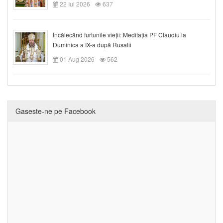
22 Iul 2026
637
Încălecând furtunile vieții: Meditația PF Claudiu la
Duminica a IX-a după Rusalii
01 Aug 2026
562
Gaseste-ne pe Facebook