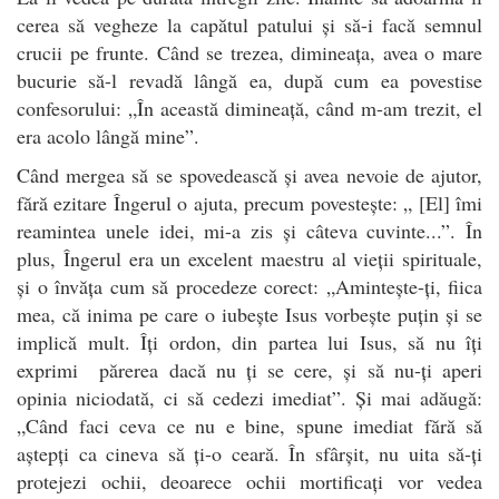
cerea să vegheze la capătul patului și să-i facă semnul
crucii pe frunte. Când se trezea, dimineața, avea o mare
bucurie să-l revadă lângă ea, după cum ea povestise
confesorului: „În această dimineață, când m-am trezit, el
era acolo lângă mine”.
Când mergea să se spovedească și avea nevoie de ajutor,
fără ezitare Îngerul o ajuta, precum povestește: „ [El] îmi
reamintea unele idei, mi-a zis și câteva cuvinte...”. În
plus, Îngerul era un excelent maestru al vieții spirituale,
și o învăța cum să procedeze corect: „Amintește-ți, fiica
mea, că inima pe care o iubește Isus vorbește puțin și se
implică mult. Îți ordon, din partea lui Isus, să nu îți
exprimi părerea dacă nu ți se cere, și să nu-ți aperi
opinia niciodată, ci să cedezi imediat”. Și mai adăugă:
„Când faci ceva ce nu e bine, spune imediat fără să
aștepți ca cineva să ți-o ceară. În sfârșit, nu uita să-ți
protejezi ochii, deoarece ochii mortificați vor vedea