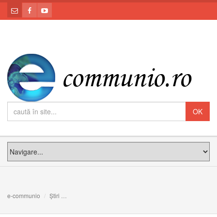
e-communio
Știri
Conversațiile dintre Sfânta Gemma Galgani și Îngerul ei 