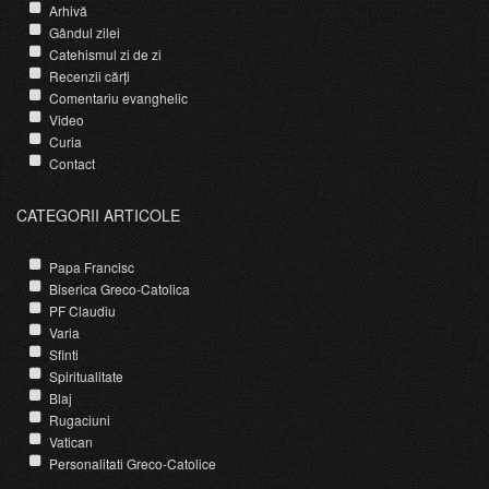
Arhivă
Gândul zilei
Catehismul zi de zi
Recenzii cărți
Comentariu evanghelic
Video
Curia
Contact
CATEGORII ARTICOLE
Papa Francisc
Biserica Greco-Catolica
PF Claudiu
Varia
Sfinti
Spiritualitate
Blaj
Rugaciuni
Vatican
Personalitati Greco-Catolice