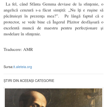
La fel, când Sfânta Gemma deviase de la sfințenie, o
angelică cenzură s-a făcut simțită: „Nu îți e rușine să
păcătuiești în prezența mea?”. Pe lângă faptul că e
protector, se vede bine că Îngerul Păzitor desfășoară o
excelentă muncă de maestru pentru perfecționare și
modelare în sfințenie.
Traducere: AMR
Sursa:
it.aleteia.org
ȘTIRI DIN ACEEAȘI CATEGORIE