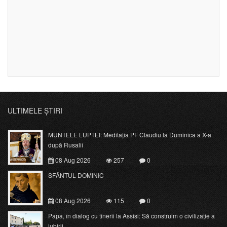
ULTIMELE ȘTIRI
MUNTELE LUPTEI: Meditația PF Claudiu la Duminica a X-a
după Rusalii
08 Aug 2026
257
0
SFÂNTUL DOMINIC
08 Aug 2026
115
0
Papa, în dialog cu tinerii la Assisi: Să construim o civilizație a
iubirii