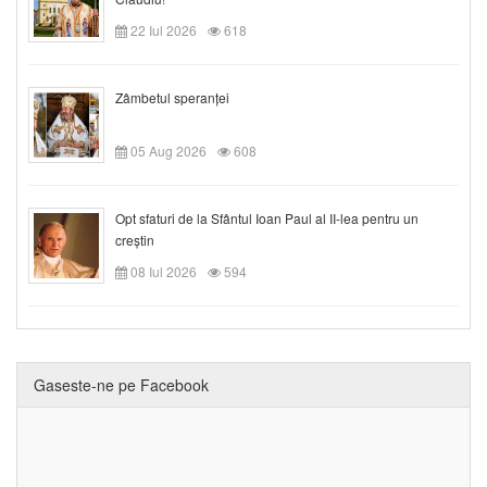
22 Iul 2026
618
Zâmbetul speranței
05 Aug 2026
608
Opt sfaturi de la Sfântul Ioan Paul al II-lea pentru un
creștin
08 Iul 2026
594
Gaseste-ne pe Facebook