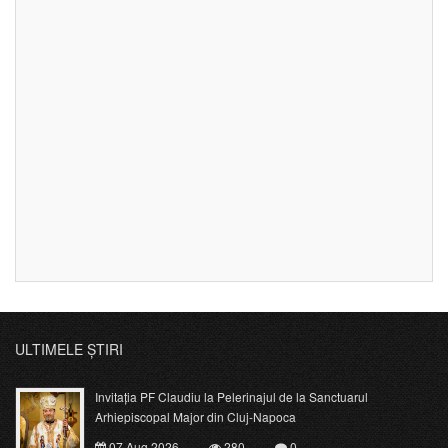
ULTIMELE ȘTIRI
Invitația PF Claudiu la Pelerinajul de la Sanctuarul
Arhiepiscopal Major din Cluj-Napoca
07 Aug 2026
280
0