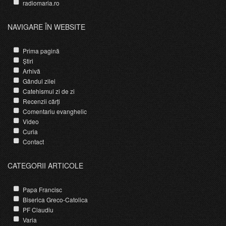
radiomaria.ro
NAVIGARE ÎN WEBSITE
Prima pagină
Știri
Arhivă
Gândul zilei
Catehismul zi de zi
Recenzii cărți
Comentariu evanghelic
Video
Curia
Contact
CATEGORII ARTICOLE
Papa Francisc
Biserica Greco-Catolica
PF Claudiu
Varia