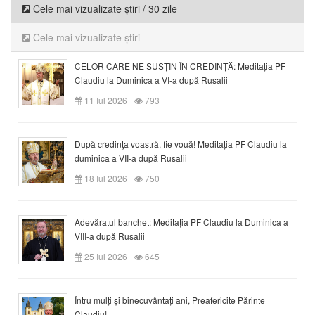
Cele mai vizualizate știri / 30 zile
Cele mai vizualizate știri
CELOR CARE NE SUSȚIN ÎN CREDINȚĂ: Meditația PF
Claudiu la Duminica a VI-a după Rusalii
11 Iul 2026
793
După credinţa voastră, fie vouă! Meditația PF Claudiu la
duminica a VII-a după Rusalii
18 Iul 2026
750
Adevăratul banchet: Meditația PF Claudiu la Duminica a
VIII-a după Rusalii
25 Iul 2026
645
Întru mulți și binecuvântați ani, Preafericite Părinte
Claudiu!