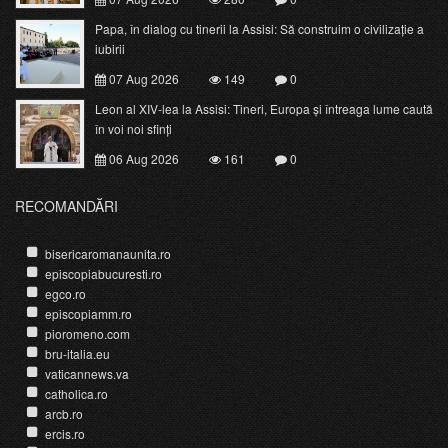
Papa, în dialog cu tinerii la Assisi: Să construim o civilizație a
iubirii
07 Aug 2026
149
0
Leon al XIV-lea la Assisi: Tineri, Europa și întreaga lume caută
în voi noi sfinți
06 Aug 2026
161
0
RECOMANDĂRI
bisericaromanaunita.ro
episcopiabucuresti.ro
egco.ro
episcopiamm.ro
pioromeno.com
bru-italia.eu
vaticannews.va
catholica.ro
arcb.ro
ercis.ro