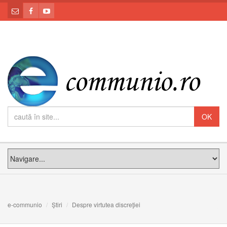
e-communio
Știri
Despre virtutea discreţiei