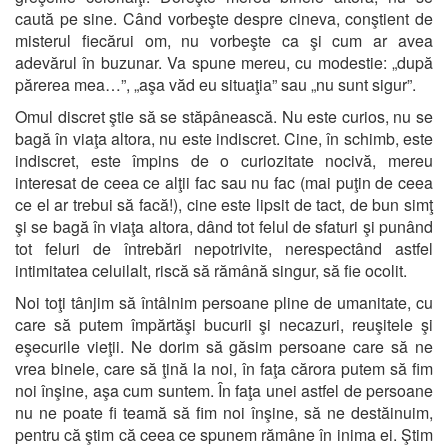
caută pe sine. Când vorbeşte despre cineva, conştient de
misterul fiecărui om, nu vorbeşte ca şi cum ar avea
adevărul în buzunar. Va spune mereu, cu modestie: „după
părerea mea…”, „aşa văd eu situaţia” sau „nu sunt sigur”.
Omul discret ştie să se stăpânească. Nu este curios, nu se
bagă în viaţa altora, nu este indiscret. Cine, în schimb, este
indiscret, este împins de o curiozitate nocivă, mereu
interesat de ceea ce alţii fac sau nu fac (mai puţin de ceea
ce el ar trebui să facă!), cine este lipsit de tact, de bun simţ
şi se bagă în viaţa altora, dând tot felul de sfaturi şi punând
tot feluri de întrebări nepotrivite, nerespectând astfel
intimitatea celuilalt, riscă să rămână singur, să fie ocolit.
Noi toţi tânjim să întâlnim persoane pline de umanitate, cu
care să putem împărtăşi bucurii şi necazuri, reuşitele şi
eşecurile vieţii. Ne dorim să găsim persoane care să ne
vrea binele, care să ţină la noi, în faţa cărora putem să fim
noi înşine, aşa cum suntem. În faţa unei astfel de persoane
nu ne poate fi teamă să fim noi înşine, să ne destăinuim,
pentru că ştim că ceea ce spunem rămâne în inima ei. Ştim