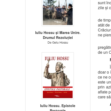
sunt în
zile și 
de timp
atât de 
Crăciun
Iuliu Hossu și Marea Unire.
ne pier
Drumul Rezoluției
De Gelu Hossu
pregăti
de un C
doar o 
ce ne c
este un
prin az
aflate 
care să-
Iuliu Hossu. Epistole
Pastorale