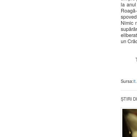
la anul
Roagă-t
spovedi
Nimic n
supărăr
elibera
un Crăc
Sursa:
it
ȘTIRI 