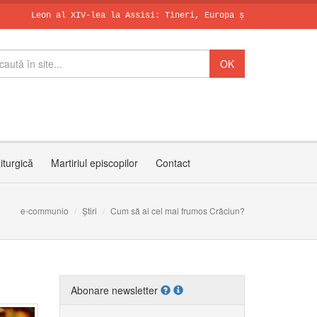
on al XIV-lea la Assisi: Tineri, Europa și întreaga lume caută î
SCHIMBAREA LA 
Zâmbetul spera
50 de ani de l
iturgică
Martiriul episcopilor
Contact
e-communio
Știri
Cum să ai cel mai frumos Crăciun?
Abonare newsletter