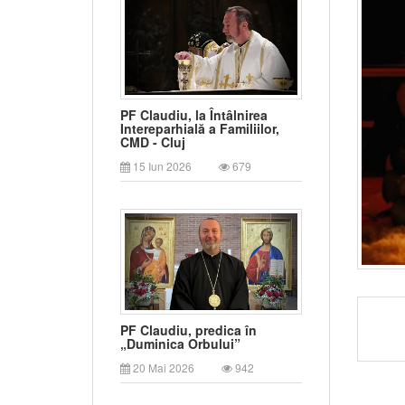
PF Claudiu, la Întâlnirea
Intereparhială a Familiilor,
CMD - Cluj
15 Iun 2026
679
PF Claudiu, predica în
„Duminica Orbului”
20 Mai 2026
942