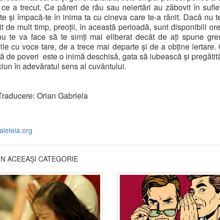
 ce a trecut. Ce păreri de rău sau neiertări au zăbovit în sufle
e și împacă-te în inima ta cu cineva care te-a rănit. Dacă nu t
t de mult timp, preoții, în această perioadă, sunt disponibili ore 
u te va face să te simți mai eliberat decât de ați spune greș
ile cu voce tare, de a trece mai departe și de a obține iertare.
tă de poveri
este o inimă deschisă, gata să iubească și pregătit
iun în adevăratul sens al cuvântului.
Traducere: Orian Gabriela
.aleteia.org
DIN ACEEAȘI CATEGORIE