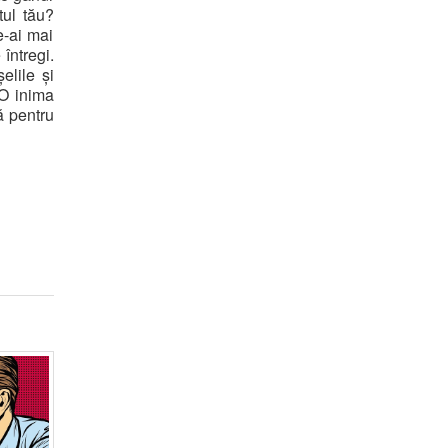
tul tău?
e-ai mai
întregi.
elile și
 O inima
ă pentru