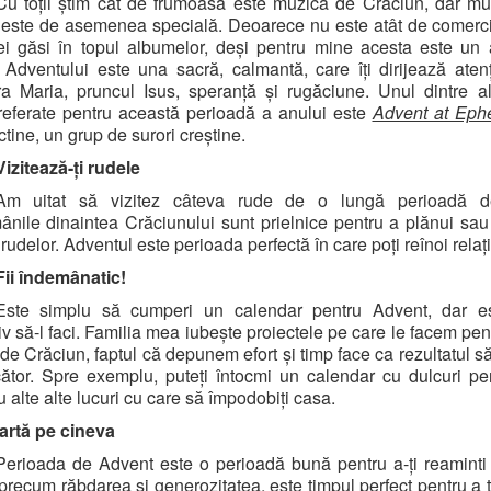
Cu toții știm cât de frumoasă este muzica de Crăciun, dar m
este de asemenea specială. Deoarece nu este atât de comerci
i găsi în topul albumelor, deși pentru mine acesta este un 
Adventului este una sacră, calmantă, care îți dirijează aten
a Maria, pruncul Isus, speranță și rugăciune. Unul dintre 
eferate pentru această perioadă a anului este
Advent at Ep
tine, un grup de surori creștine.
Vizitează-ți rudele
Am uitat să vizitez câteva rude de o lungă perioadă d
nile dinaintea Crăciunului sunt prielnice pentru a plănui sau
 rudelor. Adventul este perioada perfectă în care poți reînoi relați
Fii îndemânatic!
Este simplu să cumperi un calendar pentru Advent, dar e
tiv să-l faci. Familia mea iubește proiectele pe care le facem pen
 de Crăciun, faptul că depunem efort și timp face ca rezultatul să
cător. Spre exemplu, puteți întocmi un calendar cu dulcuri pe
u alte alte lucuri cu care să împodobiți casa.
Iartă pe cineva
Perioada de Advent este o perioadă bună pentru a-ți reaminti 
precum răbdarea și generozitatea, este timpul perfect pentru a 