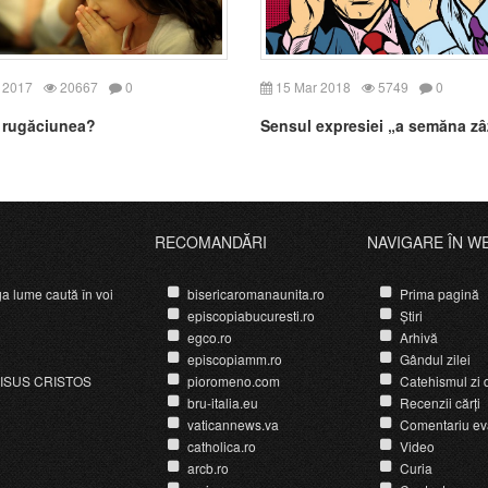
 2017
20667
0
15 Mar 2018
5749
0
 rugăciunea?
Sensul expresiei „a semăna zâ
RECOMANDĂRI
NAVIGARE ÎN W
ga lume caută în voi
bisericaromanaunita.ro
Prima pagină
episcopiabucuresti.ro
Știri
egco.ro
Arhivă
episcopiamm.ro
Gândul zilei
ISUS CRISTOS
pioromeno.com
Catehismul zi d
bru-italia.eu
Recenzii cărți
vaticannews.va
Comentariu ev
catholica.ro
Video
arcb.ro
Curia