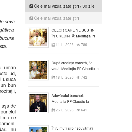
Cele mai vizualizate știri / 30 zile
Cele mai vizualizate știri
te ceva
gătirea
CELOR CARE NE SUSȚIN
ÎN CREDINȚĂ: Meditația PF
 bucura
Claudiu la Duminica a VI-a
11 Iul 2026
789
sta.
după Rusalii
După credinţa voastră, fie
tul uman
vouă! Meditația PF Claudiu la
este ud,
duminica a VII-a după Rusalii
18 Iul 2026
742
ul usucă
e un bun
zitații,
Adevăratul banchet:
Meditația PF Claudiu la
i așa de
Duminica a VIII-a după
25 Iul 2026
641
 punctul
Rusalii
 timp ce
oamenii
Întru mulți și binecuvântați
ar... nu