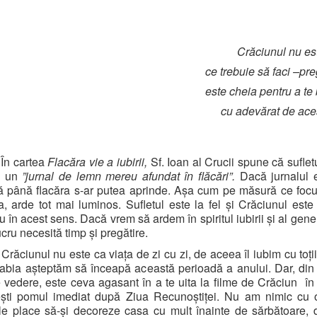
Crăciunul nu es
ce trebuie să faci –pre
este cheia pentru a te
cu adevărat de ace
În cartea
Flacăra vie a iubirii,
Sf. Ioan al Crucii spune că sufle
a un
”jurnal de lemn mereu afundat în flăcări”.
Dacă jurnalul 
 până flacăra s-ar putea aprinde. Așa cum pe măsură ce foc
, arde tot mai luminos. Sufletul este la fel și Crăciunul est
 în acest sens. Dacă vrem să ardem în spiritul iubirii și al genero
ucru necesită timp și pregătire.
Crăciunul nu este ca viața de zi cu zi, de aceea îl iubim cu toți
 abia așteptăm să înceapă această perioadă a anului. Dar, din
vedere, este ceva agasant în a te uita la filme de Crăciun
în
ești pomul imediat după Ziua Recunoștiței. Nu am nimic cu 
le place să-și decoreze casa cu mult înainte de sărbătoare, d