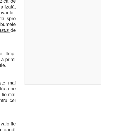
uzica de
alizată,
avantaj.
ția spre
albumele
hesus
de
e timp.
 a primi
ile.
ste mai
tru a ne
 fie mai
ntru cei
valorile
te gândi