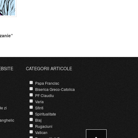
zanie“
EBSITE
CATEGORII ARTICOLE
Papa Francisc
Biserica Greco-Catolica
PF Claudiu
Varia
e zi
Sfinti
Spiritualitate
anghelic
Blaj
Rugaciuni
Vatican