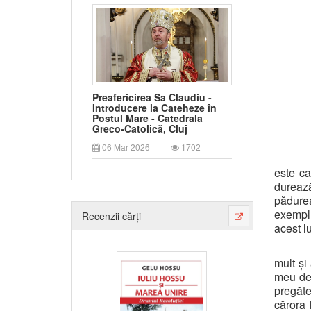
Preafericirea Sa Claudiu -
Introducere la Cateheze în
Postul Mare - Catedrala
Greco-Catolică, Cluj
06 Mar 2026
1702
este c
durează
pădurea
exemplu
Recenzii cărți
acest l
mult și
meu de 
pregăt
cărora 