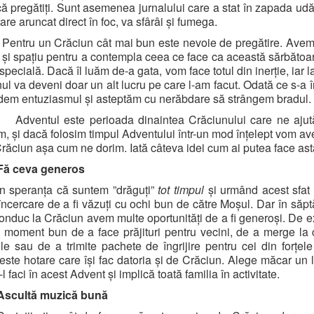
că pregătiți. Sunt asemenea jurnalului care a stat în zapada udă
care aruncat direct în foc, va sfârâi și fumega.
Pentru un Crăciun cât mai bun este nevoie de pregătire. Ave
 și spațiu pentru a contempla ceea ce face ca această sărbătoar
specială. Dacă îl luăm de-a gata, vom face totul din inerție, iar la
ul va deveni doar un alt lucru pe care l-am facut. Odată ce s-a î
dem entuziasmul și asteptăm cu nerăbdare să strângem bradul.
Adventul este perioada dinaintea Crăciunului care ne aju
m, și dacă folosim timpul Adventului într-un mod înțelept vom av
răciun așa cum ne dorim. Iată câteva idei cum ai putea face ast
Fă ceva generos
În speranța că suntem ”drăguți”
tot timpul
și urmând acest sfat
încercare de a fi văzuți cu ochi bun de către Moșul. Dar în săp
onduc la Crăciun avem multe oportunități de a fi generoși. De 
 moment bun de a face prăjituri pentru vecini, de a merge la 
ile sau de a trimite pachete de îngrijire pentru cei din forțel
peste hotare care își fac datoria și de Crăciun. Alege măcar un 
l faci în acest Advent și implică toată familia în activitate.
Ascultă muzică bună