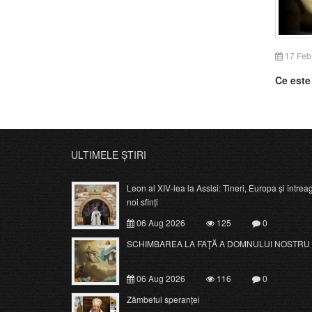
17 Feb
Ce este
ULTIMELE ȘTIRI
Leon al XIV-lea la Assisi: Tineri, Europa și întrea
noi sfinți
06 Aug 2026
125
0
SCHIMBAREA LA FAŢĂ A DOMNULUI NOSTRU 
06 Aug 2026
116
0
Zâmbetul speranței