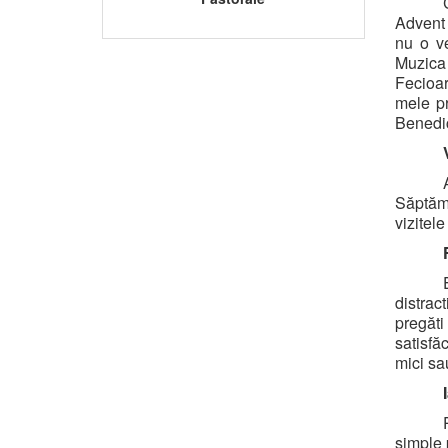
Advent 
nu o ve
Muzica 
Fecioar
mele pr
Benedic
Săptămâ
vizitele
distrac
pregăti
satisfă
mici sa
simple 