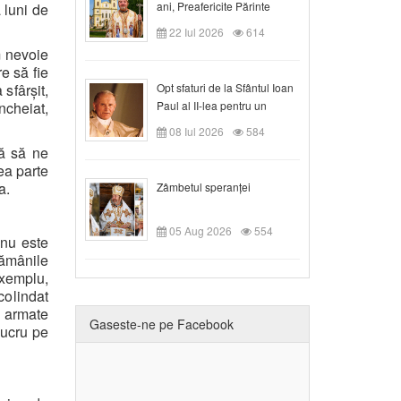
ani, Preafericite Părinte
 luni de
Claudiu!
22 Iul 2026
614
m nevoie
e să fie
 sfârșit,
Opt sfaturi de la Sfântul Ioan
ncheiat,
Paul al II-lea pentru un
creștin
08 Iul 2026
584
tă să ne
ea parte
a.
Zâmbetul speranței
05 Aug 2026
554
 nu este
tămânile
exemplu,
colindat
e armate
Gaseste-ne pe Facebook
lucru pe