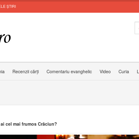
LE ȘTIRI
Le
nia
Recenzii cărți
Comentariu evanghelic
Video
Curia
L
ai cel mai frumos Crăciun?