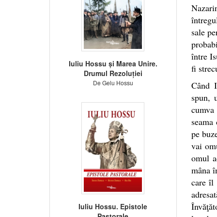
Nazarin
întregu
sale pe
probabi
între I
Iuliu Hossu și Marea Unire.
fi stre
Drumul Rezoluției
De Gelu Hossu
Când I
spun, 
cumva 
seama d
pe buze
vai omu
omul ac
mâna în
care îl
adresa
Învăţăt
Iuliu Hossu. Epistole
Pastorale