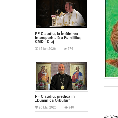
PF Claudiu, la Întâlnirea
Intereparhială a Familiilor,
CMD - Cluj
15 Iun 2026
676
PF Claudiu, predica în
„Duminica Orbului”
20 Mai 2026
940
de Simo