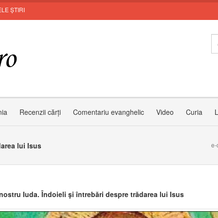
LE ȘTIRI
Leo
nia
Recenzii cărți
Comentariu evanghelic
Video
Curia
L
darea lui Isus
e-
nostru Iuda. Îndoieli şi întrebări despre trădarea lui Isus