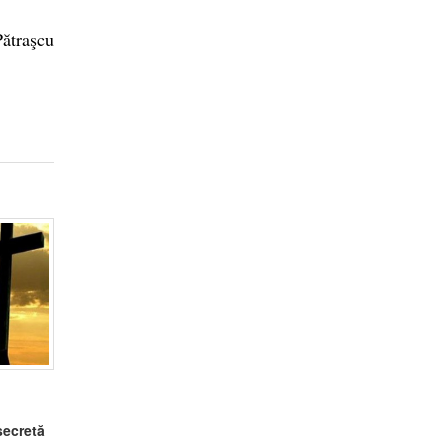
Pătraşcu
secretă