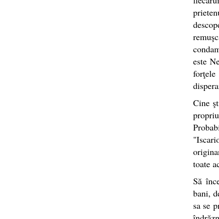
prieten
descop
remuşc
condamn
este Ne
forţele
dispera
Cine şt
propri
Probab
"Iscari
origina
toate a
Să înc
bani, d
sa se p
îndrăzn