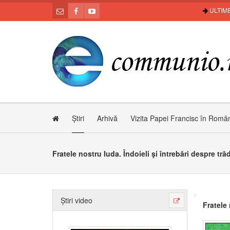
ULTIME
Știri
Arhivă
Vizita Papei Francisc în Româ
Fratele nostru Iuda. Îndoieli şi întrebări despre tră
Știri video
Fratele 