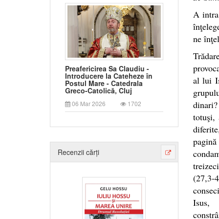
A intr
înţele
ne înţe
Trădare
provoca
Preafericirea Sa Claudiu -
Introducere la Cateheze în
al lui 
Postul Mare - Catedrala
Greco-Catolică, Cluj
grupulu
dinari
06 Mar 2026
1702
totuşi,
diferit
pagină 
Recenzii cărți
condamn
treize
(27,3-4
conseci
Isus, 
constr