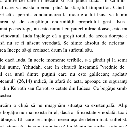
ul care va exista mereu, până la sfârşitul timpurilor. Când
eri că a permis condamnarea la moarte a lui Isus, va fi nim
area şi de conştiinţa enormităţii propriului gest. Isus
at pe nedrept, nu este numai cu puteri miraculoase, este m
vinovatul. Iuda înţelege că a greşit totul, de aceea doreşte 
 să nu se fi născut vreodată. Se simte absolut de neiertat
rea începe să-şi croiască drum în sufletul său.
ie dacă Iuda, în acele momente teribile, s-a gândit şi la semn
ului nume, Yehudah, care în ebraică înseamnă "vrednic de c
il era unul dintre puţinii care nu este galileean; apelati
oteanul" (26,14) indică, în afară de asta, aproape cu siguranţ
r din Kerioth sau Cariot, o cetate din Iudeea. Ce bogăţie simb
cestea!
ercăm o clipă să ne imaginăm situaţia sa existenţială. Alip
e bogăţie nu mai exista în el, dacă ar fi existate vreodată: toa
răbuşea. El, care se simţea mereu aşa de determinat, sufletist
eţ, sigur că ştie cum trebuiau să fie făcute lucrurile, a ajuns s