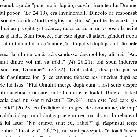
eanul, aşa de "puternic în faptă şi cuvânt înaintea lui Dumne
lui popor" (
Lc
24,19), era invulnerabil? Dincolo de responsabi
rsonale, conducătorii religioşi au ştiut să profite de ocazia pr
l că au pregătit şi trădarea, după ce au intuit o posibilă neîn
sus şi Iuda. Sunt ipoteze, dar este sigur că atâtea gânduri trebu
curat în inima lui Iuda înainte, în timpul şi după pactul său nefe
sus, la ultima cină, adresându-se discipolilor, afirmă: "Ad
unul dintre voi mă va trăda" (
Mt
26,21), toţi spun îndurera
sunt eu, Doamne?" (26,22). Dintr-odată, discipolii par să
e fragilitatea lor. Şi ce cuvinte tăioase ies, imediat după a
le lui Isus: "Fiul Omului merge după cum a fost scris despre
lui aceluia prin care Fiul Omului este trădat! Bine ar fi fos
ela dacă nu s-ar fi născut!" (26,24). Iuda este "cel care şi-
 blid" (26,23) cu Învăţătorul: un gest de comuniune, de împă
 califică drept unul dintre prietenii cei mai dragi. Întrebarea 
tă lui Isus: "Nu cumva sunt eu, rabbi?" şi răspunsul respe
orului: "Tu ai zis" (26,25), nu sunt percepute în toată înse