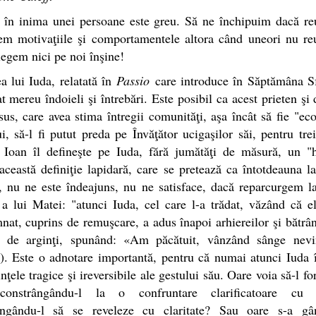
a în inima unei persoane este greu. Să ne închipuim dacă re
gem motivaţiile şi comportamentele altora când uneori nu re
legem nici pe noi înşine!
a lui Iuda, relatată în
Passio
care introduce în Săptămâna Sf
t mereu îndoieli şi întrebări. Este posibil ca acest prieten şi 
Isus, care avea stima întregii comunităţi, aşa încât să fie "e
i, să-l fi putut preda pe Învăţător ucigaşilor săi, pentru tre
? Ioan îl defineşte pe Iuda, fără jumătăţi de măsură, un "h
 această definiţie lapidară, care se pretează ca întotdeauna la
e, nu ne este îndeajuns, nu ne satisface, dacă reparcurgem 
a lui Matei: "atunci Iuda, cel care l-a trădat, văzând că e
at, cuprins de remuşcare, a adus înapoi arhiereilor şi bătrân
ci de arginţi, spunând: «Am păcătuit, vânzând sânge nevi
). Este o adnotare importantă, pentru că numai atunci Iuda 
nţele tragice şi ireversibile ale gestului său. Oare voia să-l fo
constrângându-l la o confruntare clarificatoare cu p
ângându-l să se reveleze cu claritate? Sau oare s-a gâ