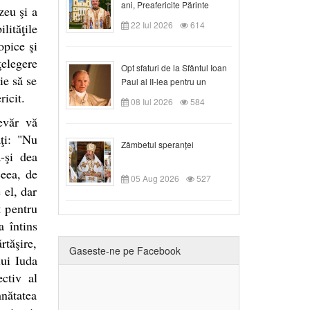
ani, Preafericite Părinte
zeu şi a
Claudiu!
22 Iul 2026
614
lităţile
opice şi
ţelegere
Opt sfaturi de la Sfântul Ioan
ie să se
Paul al II-lea pentru un
ricit.
creștin
08 Iul 2026
584
evăr vă
ţi: "Nu
Zâmbetul speranței
-şi dea
ceea, de
05 Aug 2026
527
 el, dar
t pentru
a întins
rtăşire,
Gaseste-ne pe Facebook
lui Iuda
ctiv al
mnătatea