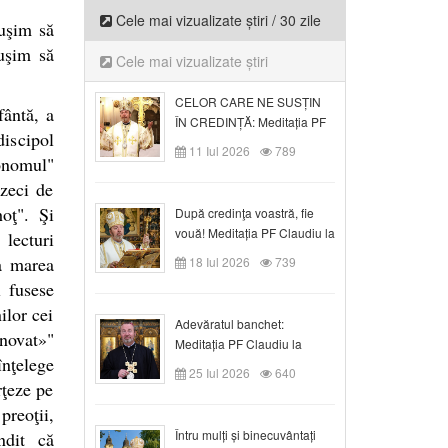
Cele mai vizualizate știri / 30 zile
uşim să
uşim să
Cele mai vizualizate știri
CELOR CARE NE SUSȚIN
ântă, a
ÎN CREDINȚĂ: Meditația PF
discipol
Claudiu la Duminica a VI-a
11 Iul 2026
789
conomul"
după Rusalii
izeci de
oţ". Şi
După credinţa voastră, fie
vouă! Meditația PF Claudiu la
 lecturi
duminica a VII-a după Rusalii
la marea
18 Iul 2026
739
l fusese
ilor cei
Adevăratul banchet:
novat»"
Meditația PF Claudiu la
înţelege
Duminica a VIII-a după
25 Iul 2026
640
Rusalii
rţeze pe
reoţii,
Întru mulți și binecuvântați
ndit că