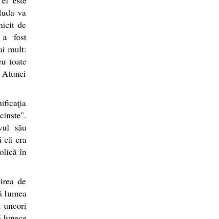
 Iuda va
icit de
 a fost
ai mult:
cu toate
. Atunci
ificaţia
inste".
vul său
ă că era
olică în
irea de
tă lumea
, uneori
ă lunece