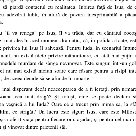
, să piardă contactul cu realitatea. Iubirea faţă de Isus, de 
cu adevărat iubit, în afară de povara inexprimabilă a păcat
e.
u "îl va renega" pe Isus, îl va trăda, dar cu cântatul coco
e, mai ales în acel moment dramatic, că, în pofida a toate, est
: privirea lui Isus îl salvează. Pentru Iuda, în scenariul întun
ani, nu există nicio privire mântuitoare, cu atât mai puţin
nedele murdare de sânge nevinovat. Este singur, într-un gol
el nu mai există niciun soare care răsare pentru a risipi înt
, de aceea decide să se afunde în moarte.
 mai disperant decât neacceptarea de a fi iertaţi, prin urmare
soana cea mai dragă? Şi totuşi, cine se poate declara s
ea veşnică a lui Iuda? Oare ce a trecut prin inima sa, la sfâ
tim, ce strigăt? Un lucru este sigur: Isus, care este Milost
, şi-a oferit viaţa pentru fiecare om, aşadar, şi pentru cel mai ne
 şi vinovat dintre prietenii săi.