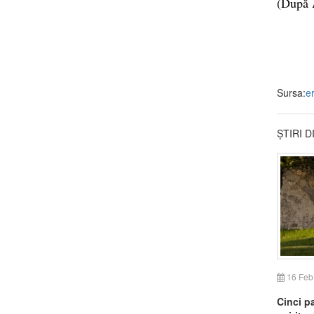
(După
Sursa:
er
ȘTIRI 
16 Feb
Cinci pa