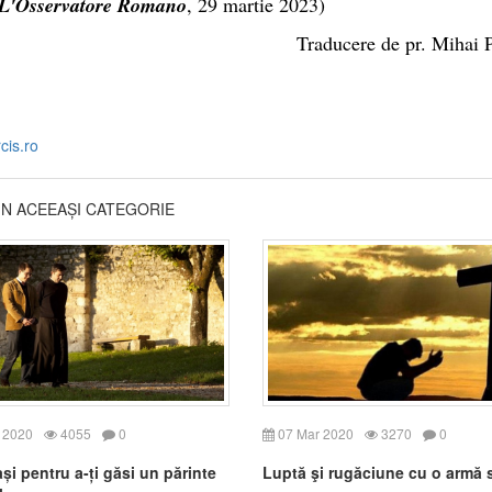
L'Osservatore Romano
, 29 martie 2023)
Traducere de pr. Mihai 
cis.ro
DIN ACEEAȘI CATEGORIE
 2020
4055
0
07 Mar 2020
3270
0
și pentru a-ți găsi un părinte
Luptă şi rugăciune cu o armă 