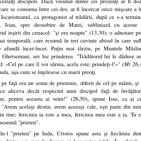
ceilalţi discipoli. Dacă vreunul dintre cei prezenţi ar fi doa
are se consuma între cei doi, ar fi încercat orice mişcare a l
scarioteanul, ca protagonist al trădării, după ce s-a termin
e. Ioan, spre deosebire de Matei, subliniază cu aceste 
l ieşirii din cenacol: "şi era noapte" (13,30); o adnotare pr
i temporală, care rezumă în trei cuvinte abisul în care sufl
e afundă încet-încet. Puţin mai târziu, pe Muntele Măslini
 Ghetsemani, are loc prinderea. "Trădătorul lui le dăduse 
: «Cel pe care îl voi săruta, acela este; prindeţi-l!»" (
Mt
26,4
uda, aşa cum se înţelesese cu marii preoţi.
 pe faţă era un semn de prietenie, diferit de cel pe mâini, şi
ice altceva decât respectul unui discipol faţă de învăţător
ene, pentru aceasta ai venit!" (26,50), spune Isus, ca şi c
 "Avem acelaşi destin, avem aceeaşi cale, eşti parte din mi
in tine; fericirea ta este a mea, fericirea mea este a ta. Tu e
seamnă "prieten".
u-l "prieten" pe Iuda, Cristos spune asta şi fiecăruia dint
ia dintre cei care în fiecare zi l-ar putea trăda. În schimb,