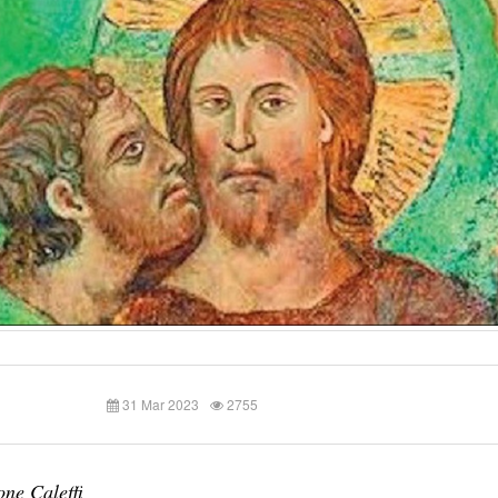
31 Mar 2023
2755
ne Caleffi