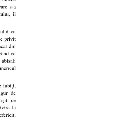
care s-a
ului, îl
şului va
e privit
ecat din
 când va
 abisal:
unericul
 iubiţi,
igur de
rşit, ce
ivire la
fericit,