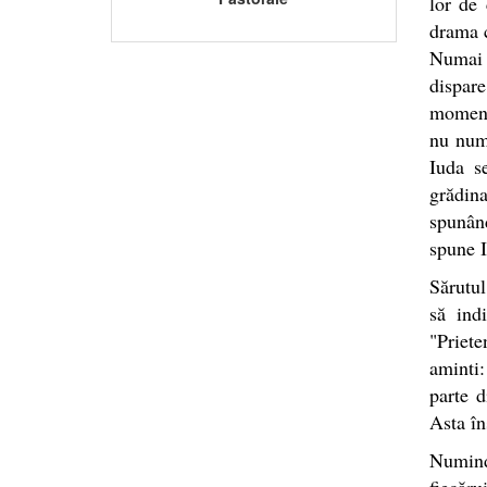
lor de 
drama c
Numai I
dispar
momentu
nu numa
Iuda s
grădina
spunând
spune I
Sărutul
să ind
"Priet
aminti:
parte d
Asta în
Numind
fiecăru