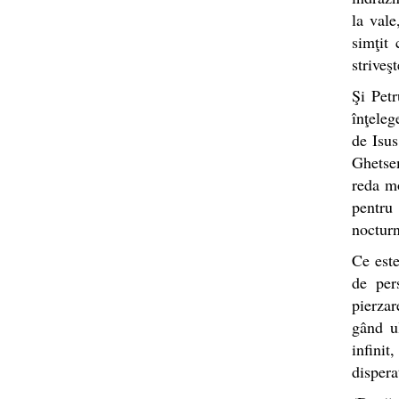
la vale
simţit 
striveşt
Şi Petr
înţeleg
de Isus
Ghetsem
reda mo
pentru 
nocturn
Ce este
de per
pierzar
gând ul
infinit
disperat