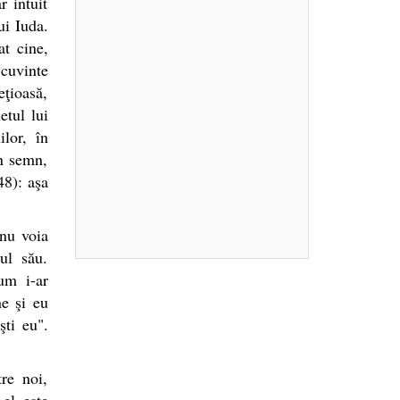
r intuit
ui Iuda.
at cine,
cuvinte
eţioasă,
etul lui
lor, în
un semn,
8): aşa
 nu voia
ul său.
um i-ar
ne şi eu
şti eu".
re noi,
 el este