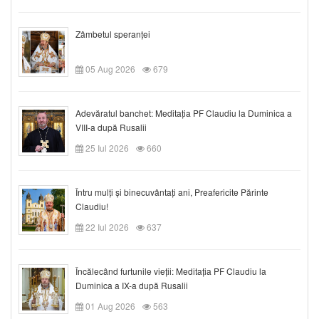
Zâmbetul speranței
05 Aug 2026
679
Adevăratul banchet: Meditația PF Claudiu la Duminica a
VIII-a după Rusalii
25 Iul 2026
660
Întru mulți și binecuvântați ani, Preafericite Părinte
Claudiu!
22 Iul 2026
637
Încălecând furtunile vieții: Meditația PF Claudiu la
Duminica a IX-a după Rusalii
01 Aug 2026
563