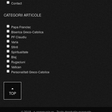
Contact
CATEGORII ARTICOLE
Papa Francisc
Biserica Greco-Catolica
PF Claudiu
Varia
Sfinti
Spiritualitate
Blaj
Rugaciuni
Vatican
Personalitati Greco-Catolice
TOP
© 2018 -
e-communio.ro
- Toate drepturile rezervate