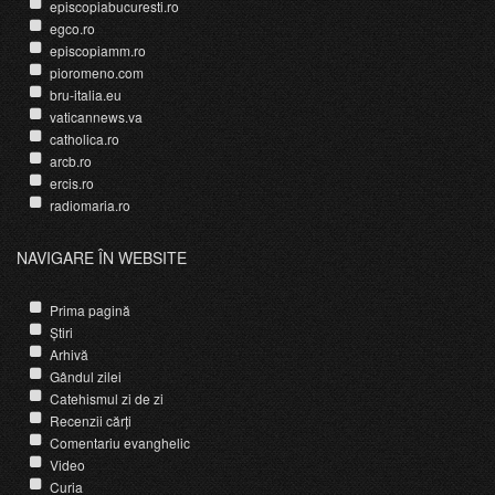
episcopiabucuresti.ro
egco.ro
episcopiamm.ro
pioromeno.com
bru-italia.eu
vaticannews.va
catholica.ro
arcb.ro
ercis.ro
radiomaria.ro
NAVIGARE ÎN WEBSITE
Prima pagină
Știri
Arhivă
Gândul zilei
Catehismul zi de zi
Recenzii cărți
Comentariu evanghelic
Video
Curia