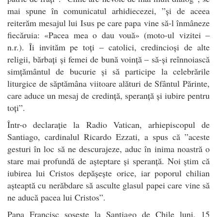
mai spune în comunicatul arhidiecezei, ”și de aceea
reiterăm mesajul lui Isus pe care papa vine să-l înmâneze
fiecăruia: «Pacea mea o dau vouă» (moto-ul vizitei –
n.r.). Îi invităm pe toți – catolici, credincioși de alte
religii, bărbați și femei de bună voință – să-și reînnoiască
simțământul de bucurie și să participe la celebrările
liturgice de săptămâna viitoare alături de Sfântul Părinte,
care aduce un mesaj de credință, speranță și iubire pentru
toți”.
Într-o declarație la Radio Vatican, arhiepiscopul de
Santiago, cardinalul Ricardo Ezzati, a spus că ”aceste
gesturi în loc să ne descurajeze, aduc în inima noastră o
stare mai profundă de așteptare și speranță. Noi știm că
iubirea lui Cristos depășește orice, iar poporul chilian
așteaptă cu nerăbdare să asculte glasul papei care vine să
ne aducă pacea lui Cristos”.
Papa Francisc sosește la Santiago de Chile luni, 15