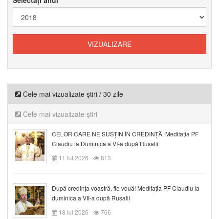
Cele mai vizualizate știri / 30 zile
Cele mai vizualizate știri
CELOR CARE NE SUSȚIN ÎN CREDINȚĂ: Meditația PF
Claudiu la Duminica a VI-a după Rusalii
11 Iul 2026
813
După credinţa voastră, fie vouă! Meditația PF Claudiu la
duminica a VII-a după Rusalii
18 Iul 2026
766