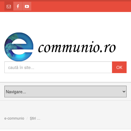
e-communio
Știri
Chile. Tensiuni la Santiago de Chile înainte de venirea 