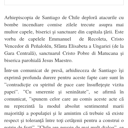
Arhiepiscopia de Santiago de Chile deploră atacurile cu
bombe incendiare comise zilele trecute asupra mai
multor capele, biserici și sanctuare din capitala țării. Este
vorba de capelele Emmanuel de Recoleta, Cristo
Vencedor di Peñalolén, Sfânta Elisabeta a Ungariei (de la
Gara Centrală), sanctuarul Cristo Pobre di Matucana și
biserica parohială Jesus Maestro.
Într-un comunicat de presă, arhidieceza de Santiago își
exprimă profunda durere pentru aceste fapte care sunt în
”contradicție cu spiritul de pace care însuflețește vizita
papei”. ”Cu smerenie și seninătate”, se afirmă în
comunicat, ”spunem celor care au comis aceste acte că
nu reprezintă la modul absolut sentimentul marii
majorități a populației și le amintim că trebuie să existe
respect și toleranță între toți cetățenii pentru a construi o
patrie de frați”. ”Chile are nevoie de mai mult dialog”, se