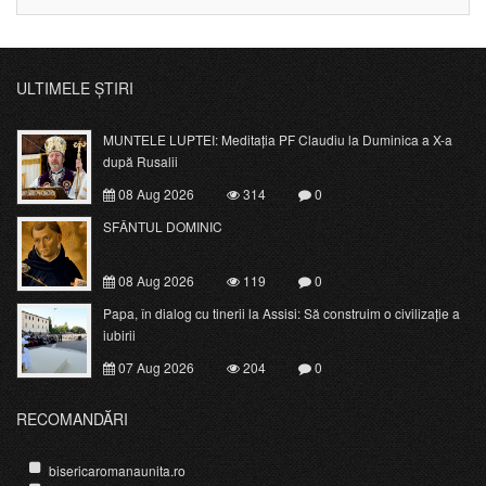
ULTIMELE ȘTIRI
MUNTELE LUPTEI: Meditația PF Claudiu la Duminica a X-a
după Rusalii
08 Aug 2026
314
0
SFÂNTUL DOMINIC
08 Aug 2026
119
0
Papa, în dialog cu tinerii la Assisi: Să construim o civilizație a
iubirii
07 Aug 2026
204
0
RECOMANDĂRI
bisericaromanaunita.ro