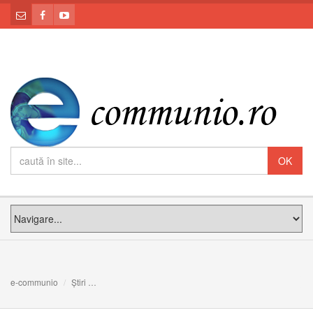
e-communio
Știri
Video: Clipul care a schimbat inimile a milioane de amer