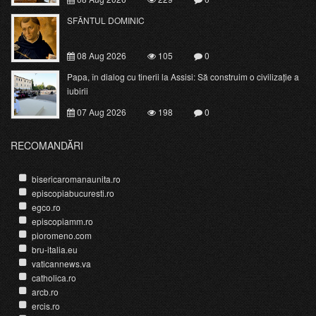
SFÂNTUL DOMINIC
08 Aug 2026
105
0
Papa, în dialog cu tinerii la Assisi: Să construim o civilizație a
iubirii
07 Aug 2026
198
0
RECOMANDĂRI
bisericaromanaunita.ro
episcopiabucuresti.ro
egco.ro
episcopiamm.ro
pioromeno.com
bru-italia.eu
vaticannews.va
catholica.ro
arcb.ro
ercis.ro