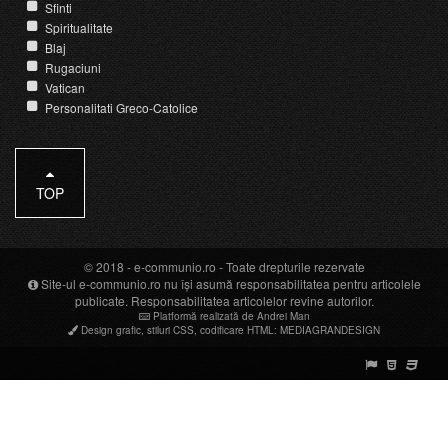
Sfinti
Spiritualitate
Blaj
Rugaciuni
Vatican
Personalitati Greco-Catolice
TOP
© 2018 -
e-communio.ro
- Toate drepturile rezervate
Site-ul e-communio.ro nu își asumă responsabilitatea pentru articolele
publicate. Responsabilitatea articolelor revine autorilor.
Platformă realizată de Andrei Man
Design grafic
,
stiluri CSS
,
codificare HTML
:
MEDIAGRANDESIGN