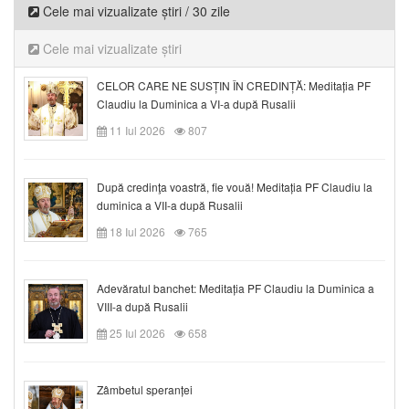
Cele mai vizualizate știri / 30 zile
Cele mai vizualizate știri
CELOR CARE NE SUSȚIN ÎN CREDINȚĂ: Meditația PF
Claudiu la Duminica a VI-a după Rusalii
11 Iul 2026
807
După credinţa voastră, fie vouă! Meditația PF Claudiu la
duminica a VII-a după Rusalii
18 Iul 2026
765
Adevăratul banchet: Meditația PF Claudiu la Duminica a
VIII-a după Rusalii
25 Iul 2026
658
Zâmbetul speranței