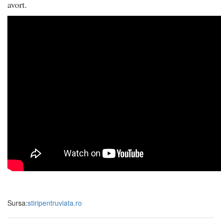
avort.
Sursa:
stiripentruviata.ro