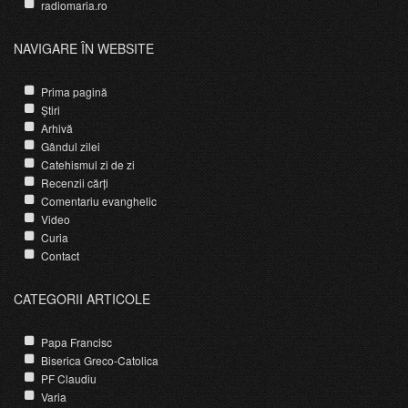
radiomaria.ro
NAVIGARE ÎN WEBSITE
Prima pagină
Știri
Arhivă
Gândul zilei
Catehismul zi de zi
Recenzii cărți
Comentariu evanghelic
Video
Curia
Contact
CATEGORII ARTICOLE
Papa Francisc
Biserica Greco-Catolica
PF Claudiu
Varia