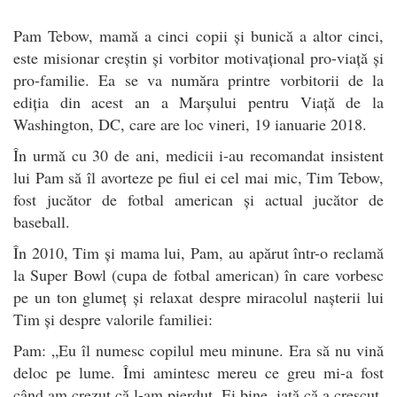
Pam Tebow, mamă a cinci copii și bunică a altor cinci,
este misionar creștin și vorbitor motivațional pro-viață și
pro-familie. Ea se va număra printre vorbitorii de la
ediția din acest an a Marșului pentru Viață de la
Washington, DC, care are loc vineri, 19 ianuarie 2018.
În urmă cu 30 de ani, medicii i-au recomandat insistent
lui Pam să îl avorteze pe fiul ei cel mai mic, Tim Tebow,
fost jucător de fotbal american și actual jucător de
baseball.
În 2010, Tim și mama lui, Pam, au apărut într-o reclamă
la Super Bowl (cupa de fotbal american) în care vorbesc
pe un ton glumeț și relaxat despre miracolul nașterii lui
Tim și despre valorile familiei:
Pam: „Eu îl numesc copilul meu minune. Era să nu vină
deloc pe lume. Îmi amintesc mereu ce greu mi-a fost
când am crezut că l-am pierdut. Ei bine, iată că a crescut,