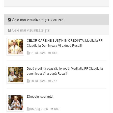
Cele mai vizualizate știri / 30 zile
Cele mai vizualizate știri
CELOR CARE NE SUSȚIN ÎN CREDINȚĂ: Meditația PF
Claudiu la Duminica a VI-a după Rusalii
11 Iul 2026
813
După credinţa voastră, fie vouă! Meditația PF Claudiu la
duminica a VII-a după Rusalii
18 Iul 2026
767
Zâmbetul speranței
05 Aug 2026
682