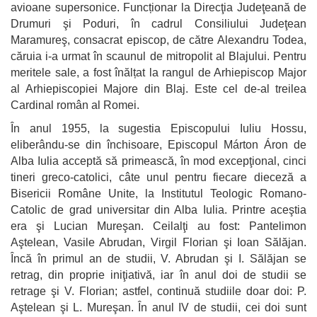
avioane supersonice. Funcționar la Direcţia Judeţeană de
Drumuri şi Poduri, în cadrul Consiliului Judeţean
Maramureş, consacrat episcop, de către Alexandru Todea,
căruia i-a urmat în scaunul de mitropolit al Blajului. Pentru
meritele sale, a fost înălțat la rangul de Arhiepiscop Major
al Arhiepiscopiei Majore din Blaj. Este cel de-al treilea
Cardinal român al Romei.
În anul 1955, la sugestia Episcopului Iuliu Hossu,
eliberându-se din închisoare, Episcopul Márton Áron de
Alba Iulia acceptă să primească, în mod excepţional, cinci
tineri greco-catolici, câte unul pentru fiecare dieceză a
Bisericii Române Unite, la Institutul Teologic Romano-
Catolic de grad universitar din Alba Iulia. Printre aceştia
era şi Lucian Mureşan. Ceilalţi au fost: Pantelimon
Aştelean, Vasile Abrudan, Virgil Florian şi Ioan Sălăjan.
Încă în primul an de studii, V. Abrudan şi I. Sălăjan se
retrag, din proprie iniţiativă, iar în anul doi de studii se
retrage şi V. Florian; astfel, continuă studiile doar doi: P.
Aştelean şi L. Mureşan. În anul IV de studii, cei doi sunt