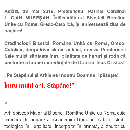
Astăzi, 23 mai 2018, Preafericitul Părinte Cardinal
LUCIAN MUREŞAN, Întâistătătorul Bisericii Române
Unite cu Roma, Greco-Catolică, își aniversează ziua de
naștere!
Credincioșii Bisericii Române Unită cu Roma, Greco-
Catolică, deopotrivă clerici și laici, urează Preafericirii
Sale multă sănătate întru plinătate de haruri și rodnică
păstorire a turmei încredințate de Domnul Isus Cristos!
„Pe Stăpânul și Arhiereul nostru Doamne Îl păzește!
Întru mulţi ani, Stăpâne!”
***
Arhiepiscop Major al Bisericii Române Unite cu Roma
este
membru de onoare al Academiei Române.
A făcut studii
teologice în ilegalitate. Încorporat în armată, a zburat cu