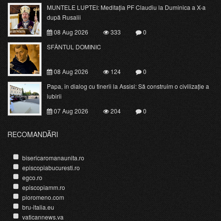
MUNTELE LUPTEI: Meditația PF Claudiu la Duminica a X-a
după Rusalii
08 Aug 2026
333
0
SFÂNTUL DOMINIC
08 Aug 2026
124
0
Papa, în dialog cu tinerii la Assisi: Să construim o civilizație a
iubirii
07 Aug 2026
204
0
RECOMANDĂRI
bisericaromanaunita.ro
episcopiabucuresti.ro
egco.ro
episcopiamm.ro
pioromeno.com
bru-italia.eu
vaticannews.va