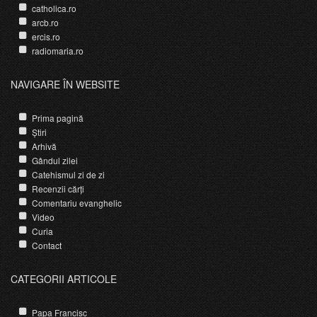
catholica.ro
arcb.ro
ercis.ro
radiomaria.ro
NAVIGARE ÎN WEBSITE
Prima pagină
Știri
Arhivă
Gândul zilei
Catehismul zi de zi
Recenzii cărți
Comentariu evanghelic
Video
Curia
Contact
CATEGORII ARTICOLE
Papa Francisc