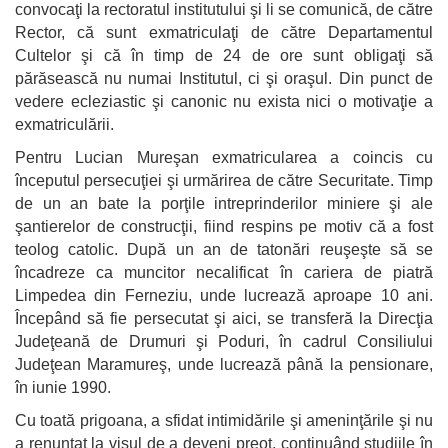
convocaţi la rectoratul institutului şi li se comunică, de către
Rector, că sunt exmatriculaţi de către Departamentul
Cultelor şi că în timp de 24 de ore sunt obligaţi să
părăsească nu numai Institutul, ci şi oraşul. Din punct de
vedere ecleziastic şi canonic nu exista nici o motivaţie a
exmatriculării.
Pentru Lucian Mureşan exmatricularea a coincis cu
începutul persecuţiei şi urmărirea de către Securitate. Timp
de un an bate la porţile intreprinderilor miniere şi ale
şantierelor de construcţii, fiind respins pe motiv că a fost
teolog catolic. După un an de tatonări reuşeşte să se
încadreze ca muncitor necalificat în cariera de piatră
Limpedea din Ferneziu, unde lucrează aproape 10 ani.
Începând să fie persecutat şi aici, se transferă la Direcţia
Judeţeană de Drumuri şi Poduri, în cadrul Consiliului
Judeţean Maramureş, unde lucrează până la pensionare,
în iunie 1990.
Cu toată prigoana, a sfidat intimidările şi ameninţările şi nu
a renunţat la visul de a deveni preot, continuând studiile în