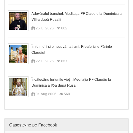
Adevăratul banchet: Meditația PF Claudiu la Duminica a
VIII-a după Rusalii
25 Iul 2026
662
Întru mulți și binecuvântați ani, Preafericite Părinte
Claudiu!
22 Iul 2026
637
Încălecând furtunile vieții: Meditația PF Claudiu la
Duminica a IX-a după Rusalii
01 Aug 2026
563
Gaseste-ne pe Facebook