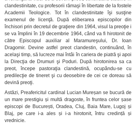
clandestinitate, cu profesorii rămaşi în libertate de la fostele
Academii Teologice. Tot în clandestinitate îşi susţine
examenul de licenţă. După eliberarea episcopilor din
închisori prin decretul de graţiere din 1964, visul la preoţie i
se va împlini în 19 decembrie 1964, când va fi hirotonit de
către Episcopul auxiliar al Maramureşului, Dr. Ioan
Dragomir. Devine astfel preot clandestin, continuând, în
acelaşi timp, să lucreze mai întâi în cariera de piatră şi apoi
la Direcţia de Drumuri şi Poduri. După hirotonirea sa ca
preot, începe pastoraţia clandestină, ocupându-se cu
predilecţie de tineret şi cu deosebire de cei ce doreau să
devină preoţi.
Astăzi, Preafericitul cardinal Lucian Mureșan se bucură de
un mare prestigiu și multă dragoste, în fruntea celor șase
episcopi de București, Oradea, Cluj, Baia Mare, Lugoj și
Blaj, pe care i-a ales și i-a hirotonit, întru credință și
vrednicie.