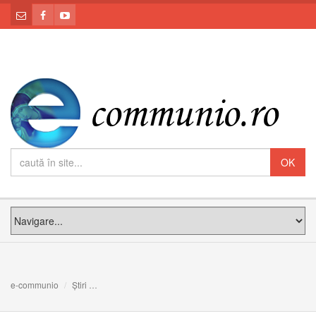
e-communio
Știri
Catedrala Notre Dame din Paris: Jubileul de 850 de ani