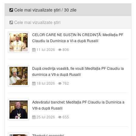
Cele mai vizualizate știri / 30 zile
Cele mai vizualizate știri
CELOR CARE NE SUSȚIN ÎN CREDINȚĂ: Meditația PF
Claudiu la Duminica a VI-a după Rusalii
11 Iul 2026
806
După credinţa voastră, fie vouă! Meditația PF Claudiu la
duminica a VII-a după Rusalii
18 Iul 2026
762
Adevăratul banchet: Meditația PF Claudiu la Duminica a
VIII-a după Rusalii
25 Iul 2026
655
Zâmbetul speranței