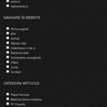
ercis.ro
radiomaria.ro
NAVIGARE ÎN WEBSITE
Prima pagină
Știri
Arhivă
Gândul zilei
Catehismul zi de zi
Recenzii cărți
Comentariu evanghelic
Video
Curia
Contact
CATEGORII ARTICOLE
Papa Francisc
Biserica Greco-Catolica
PF Claudiu