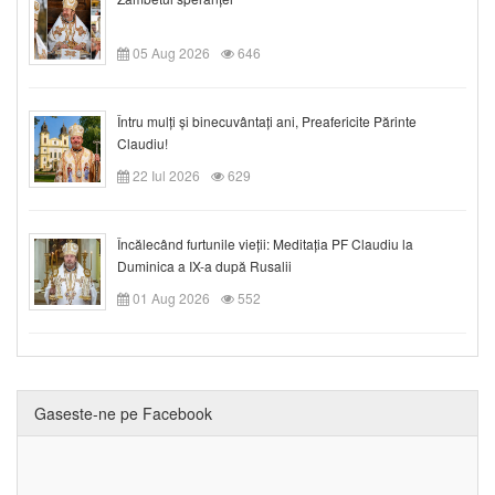
05 Aug 2026
646
Întru mulți și binecuvântați ani, Preafericite Părinte
Claudiu!
22 Iul 2026
629
Încălecând furtunile vieții: Meditația PF Claudiu la
Duminica a IX-a după Rusalii
01 Aug 2026
552
Gaseste-ne pe Facebook