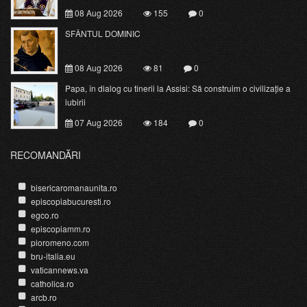
08 Aug 2026
155
0
SFÂNTUL DOMINIC
08 Aug 2026
81
0
Papa, în dialog cu tinerii la Assisi: Să construim o civilizație a
iubirii
07 Aug 2026
184
0
RECOMANDĂRI
bisericaromanaunita.ro
episcopiabucuresti.ro
egco.ro
episcopiamm.ro
pioromeno.com
bru-italia.eu
vaticannews.va
catholica.ro
arcb.ro