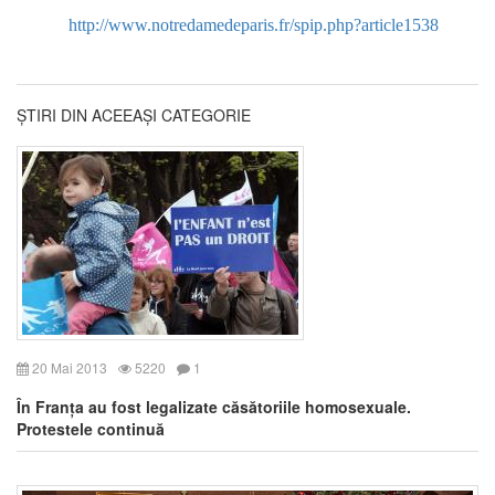
http://www.notredamedeparis.
fr/spip.php?article1538
ȘTIRI DIN ACEEAȘI CATEGORIE
20 Mai 2013
5220
1
În Franța au fost legalizate căsătoriile homosexuale.
Protestele continuă