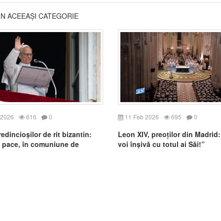
DIN ACEEAȘI CATEGORIE
 2026
616
0
11 Feb 2026
695
0
edincioșilor de rit bizantin:
Leon XIV, preoților din Madrid: 
e pace, în comuniune de
voi înșivă cu totul ai Săi!”
ă în Domnul Înviat