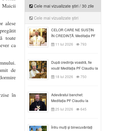
 Maicii
Cele mai vizualizate știri / 30 zile
Cele mai vizualizate știri
or alese
pregătit
CELOR CARE NE SUSȚIN
ÎN CREDINȚĂ: Meditația PF
ă toate
Claudiu la Duminica a VI-a
sever ca
11 Iul 2026
793
după Rusalii
omnului.
După credinţa voastră, fie
vouă! Meditația PF Claudiu la
umit de
duminica a VII-a după Rusalii
Adormire
18 Iul 2026
750
rzise în
Adevăratul banchet:
Meditația PF Claudiu la
Duminica a VIII-a după
25 Iul 2026
645
Rusalii
Întru mulți și binecuvântați