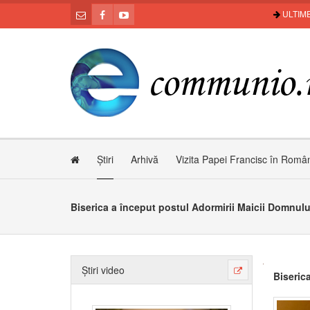
ULTIME
Știri
Arhivă
Vizita Papei Francisc în Româ
Biserica a început postul Adormirii Maicii Domnulu
Știri video
Biseric