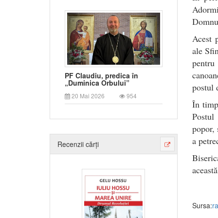
Adormi
Domnul
Acest p
ale Sfi
pentru
canoane
PF Claudiu, predica în
„Duminica Orbului”
postul 
20 Mai 2026
954
În timp
Postul
popor, 
a petre
Recenzii cărți
Biseric
această
Sursa:
r