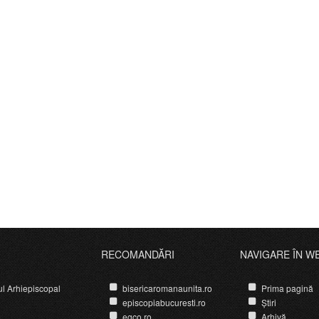
RECOMANDĂRI
NAVIGARE ÎN W
ul Arhiepiscopal
bisericaromanaunita.ro
Prima pagină
episcopiabucuresti.ro
Știri
egco.ro
Arhivă