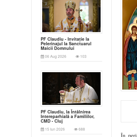
PF Claudiu - Invitație la
Pelerinajul la Sanctuarul
Maicii Domnului
06 Aug 2026
103
PF Claudiu, la Întâlnirea
Intereparhială a Familiilor,
CMD - Cluj
15 Iun 2026
688
În per