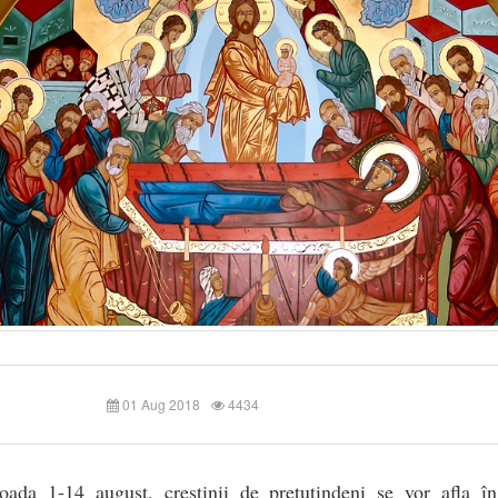
01 Aug 2018
4434
ioada 1-14 august, creștinii de pretutindeni se vor afla în