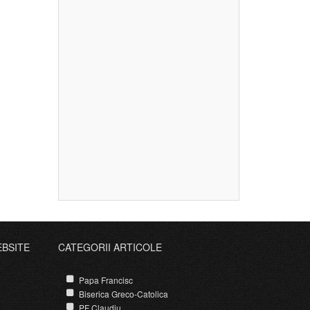
EBSITE
CATEGORII ARTICOLE
Papa Francisc
Biserica Greco-Catolica
PF Claudiu