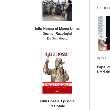
ȘTIRI 
Iuliu Hossu și Marea Unire.
Drumul Rezoluției
De Gelu Hossu
15 Apr
Papa, cr
Urări d
credinț
Iuliu Hossu. Epistole
Pastorale