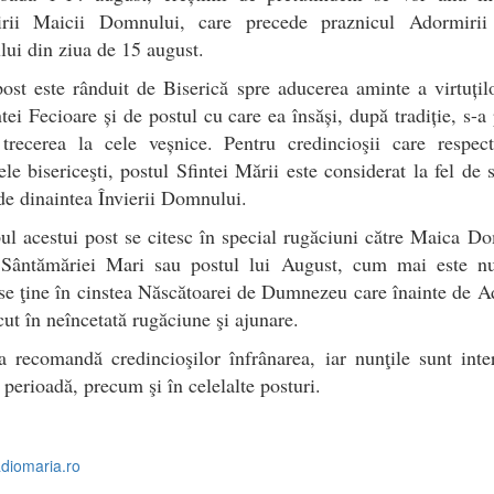
rii Maicii Domnului, care precede praznicul Adormirii
ui din ziua de 15 august.
ost este rânduit de Biserică spre aducerea aminte a virtuțil
ntei Fecioare și de postul cu care ea însăși, după tradiție, s-a 
 trecerea la cele veșnice. Pentru credincioşii care respect
le bisericeşti, postul Sfintei Mării este considerat la fel de 
de dinaintea Învierii Domnului.
ul acestui post se citesc în special rugăciuni către Maica D
 Sântămăriei Mari sau postul lui August, cum mai este n
se ţine în cinstea Născătoarei de Dumnezeu care înainte de 
cut în neîncetată rugăciune şi ajunare.
a recomandă credincioşilor înfrânarea, iar nunţile sunt inte
 perioadă, precum şi în celelalte posturi.
adiomaria.ro