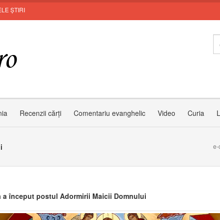
LE ȘTIRI
nia
Recenzii cărți
Comentariu evanghelic
Video
Curia
L
i
e-
a a început postul Adormirii Maicii Domnului