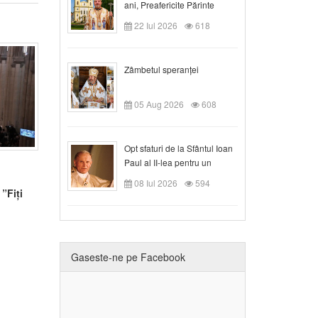
ani, Preafericite Părinte
Claudiu!
22 Iul 2026
618
Zâmbetul speranței
05 Aug 2026
608
Opt sfaturi de la Sfântul Ioan
Paul al II-lea pentru un
creștin
08 Iul 2026
594
”Fiți
Gaseste-ne pe Facebook