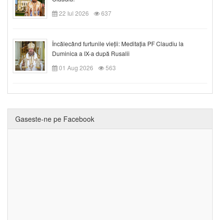
22 Iul 2026
637
Încălecând furtunile vieții: Meditația PF Claudiu la
Duminica a IX-a după Rusalii
01 Aug 2026
563
Gaseste-ne pe Facebook