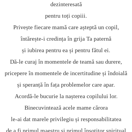
dezinteresată
pentru toți copiii.
Privește fiecare mamă care așteptă un copil,
întărește-i credința în grija Ta paternă
și iubirea pentru ea și pentru fătul ei.
Dă-le curaj în momentele de teamă sau durere,
pricepere în momentele de incertitudine și îndoială
și speranță în fața problemelor care apar.
Acordă-le bucurie la nașterea copilului lor.
Binecuvintează acele mame cărora
le-ai dat marele privilegiu și responsabilitatea
de a fi primul maestru și primul însoțitor spiritual