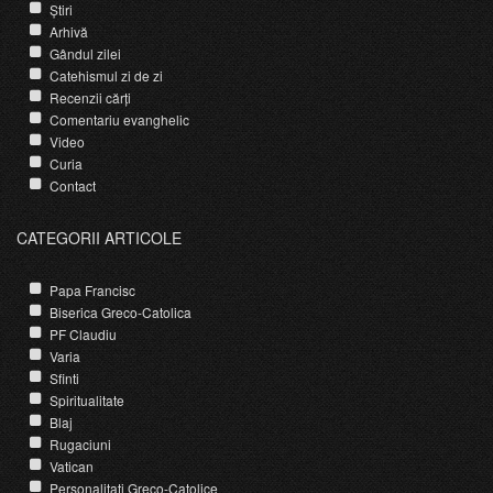
Știri
Arhivă
Gândul zilei
Catehismul zi de zi
Recenzii cărți
Comentariu evanghelic
Video
Curia
Contact
CATEGORII ARTICOLE
Papa Francisc
Biserica Greco-Catolica
PF Claudiu
Varia
Sfinti
Spiritualitate
Blaj
Rugaciuni
Vatican
Personalitati Greco-Catolice