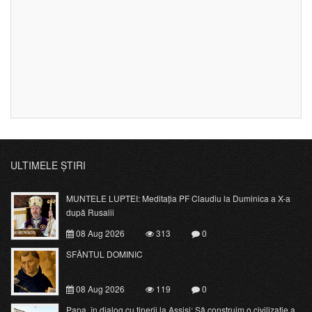
ULTIMELE ȘTIRI
MUNTELE LUPTEI: Meditația PF Claudiu la Duminica a X-a
după Rusalii
08 Aug 2026
313
0
SFÂNTUL DOMINIC
08 Aug 2026
119
0
Papa, în dialog cu tinerii la Assisi: Să construim o civilizație a