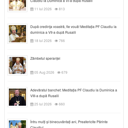
Claudiu la Duminica a VI-a după Rusalii
11 Iul 2026
813
După credinţa voastră, fie vouă! Meditația PF Claudiu la
duminica a VII-a după Rusalii
18 Iul 2026
766
Zâmbetul speranței
05 Aug 2026
679
Adevăratul banchet: Meditația PF Claudiu la Duminica a
VIII-a după Rusalii
25 Iul 2026
660
Întru mulți și binecuvântați ani, Preafericite Părinte
Claudiu!