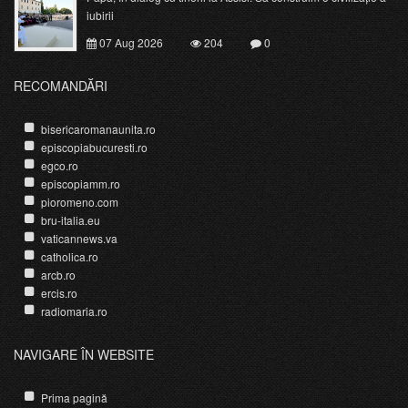
iubirii
07 Aug 2026
204
0
RECOMANDĂRI
bisericaromanaunita.ro
episcopiabucuresti.ro
egco.ro
episcopiamm.ro
pioromeno.com
bru-italia.eu
vaticannews.va
catholica.ro
arcb.ro
ercis.ro
radiomaria.ro
NAVIGARE ÎN WEBSITE
Prima pagină