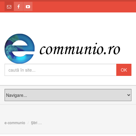
e-communio
Știri
Rugăciune de binecuvântare și protecție pentru toate 