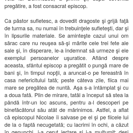
pregătire, a fost consacrat episcop.
Ca păstor sufletesc, a dovedit dragoste şi grijă faţă
de turma sa, nu numai în trebuinţele sufleteşti, dar şi
în lipsurile materiale. Se aminteşte cazul unui om
sărac care nu reuşea să-şi mărite cele trei fete ale
sale şi, în disperare, le-a îndemnat să urmeze şi ele
exemplul persoanelor uşuratice. Aflând despre
aceasta, sfântul episcop a pregătit o pungă mare de
bani şi, în timpul nopţii, a aruncat-o pe fereastră în
casa nefericitului tată; peste câteva zile, fiica mai
mare se pregătea de nuntă. Aşa s-a întâmplat şi cu
a doua fată. Plin de mirare, tatăl a început să stea la
pândă într-un loc ascuns, pentru a-l descoperi pe
binefăcătorul său atât de mărinimos. Astfel, a aflat
că episcopul Nicolae îi salvase pe el şi pe fiicele lui
de la o faptă necugetată; cu lacrimi în ochi, a căzut
în genunchi, i-a cerut iertare şi i-a mulţumit; deşi