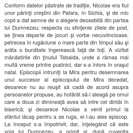
Conform datelor păstrate de tradiţie, Nicolae era fiul
unor părinţi creştini din Patara, în Sichia, şi de mic
copil a dat semne de o alegere deosebită din partea
lui Dumnezeu; respecta cu sfinţenie zilele de post,
se ţinea departe de jocuri şi vorbe necuviincioase,
petrecea în rugăciune o mare parte din timpul său şi
arăta o bunătate îngerească faţă de toţi. A vizitat
mănăstirile din ţinutul Tebaida, unde a rămas mai
multă vreme printre pustnici, dar s-a întors în oraşul
natal. Episcopii întruniţi la Mira pentru desemnarea
unui succesor al episcopului de Mira decedat,
deoarece nu au reuşit să cadă de acord asupra
persoanelor propuse, au hotărât să-l aleagă pe omul
care a doua zi dimineaţă avea să intre cel dintâi în
biserică; şi deoarece Nicolae a venit primul la
sfântul lăcaş pentru a se ruga, ei l-au ales episcop.
La început s-a împotrivit, dar, înţelegând că este
voia lui Dumnezeu, a primit şi, după cuvenita