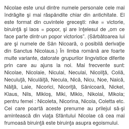
Nicolae este unul dintre numele personale cele mai
îndrăgite şi mai răspândite chiar din antichitate. El
este format din cuvintele greceşti: nike = victorie,
biruinţă şi laos = popor, şi are înţelesul de „om ce
face parte dintr-un popor victorios”. (Sărbătoarea lui
are şi numele de Sân Nicoară, o posibilă derivaţie
din Sanctus Nicolaus.) În limba română are foarte
multe variante, datorate grupurilor lingvistice diferite
prin care au ajuns la noi. Mai frecvente sunt:
Nicolae, Nicolaie, Niculai, Neculai, Nicoliţă, Coliă,
Neculuţă, Niculăiţă, Necula, Nică, Nicu, Noe, Naică,
Năiţă, Laie, Nicorici, Nicoriţă, Sânicoară, Nickel,
Klaus, Nils, Mikloş, Miki, Miklo, Nikolai, Mikola;
pentru femei : Nicoleta, Nicorina, Nicola, Coletta etc.
Cei care poartă aceste prenume au prilejul să-şi
amintească din viaţa Sfântului Nicolae că cea mai
frumoasă biruinţă este biruinţa asupra egoismului.