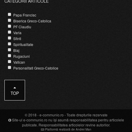
CATEGORII ARTICOLE
Papa Francisc
Biserica Greco-Catolica
PF Claudiu
Varia
Sfinti
Spiritualitate
Blaj
Rugaciuni
Vatican
Personalitati Greco-Catolice
TOP
© 2018 -
e-communio.ro
- Toate drepturile rezervate
Site-ul e-communio.ro nu își asumă responsabilitatea pentru articolele
publicate. Responsabilitatea articolelor revine autorilor.
Platformă realizată de Andrei Man