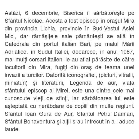
Astăzi, 6 decembrie, Biserica îl sărbătoreşte pe
Sfântul Nicolae. Acesta a fost episcop în oraşul Mira
din provincia Lichia, provincie în Sud-Vestul Asiei
Mici, dar rămăşiţele sale pământeşti se află în
Catedrala din portul italian Bari, pe malul Mării
Adriatice, în Sudul Italiei, deoarece, în anul 1087,
mai mulţi corsari italieni le-au aflat părăsite de către
locuitorii din Mira, fugiţi din oraş de teama unei
invazii a turcilor. Datorită iconografiei, (picturi, vitralii,
miniaturi) şi literaturii, Legenda de aur, viaţa
sfântului episcop al Mirei, este una dintre cele mai
cunoscute vieţi de sfinţi, iar sărbătoarea lui este
aşteptată cu nerăbdare de copiii din multe regiuni.
Sfântul Ioan Gură de Aur, Sfântul Petru Damian,
Sfântul Bonaventura şi alţii s-au întrecut în a-i aduce
laude.