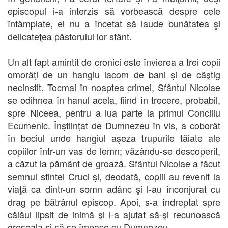
episcopul i-a interzis să vorbească despre cele
întâmplate, el nu a încetat să laude bunătatea şi
delicateţea păstorului lor sfânt.
Un alt fapt amintit de cronici este învierea a trei copii
omorâţi de un hangiu lacom de bani şi de câştig
necinstit. Tocmai în noaptea crimei, Sfântul Nicolae
se odihnea în hanul acela, fiind în trecere, probabil,
spre Niceea, pentru a lua parte la primul Conciliu
Ecumenic. Înştiinţat de Dumnezeu în vis, a coborât
în beciul unde hangiul aşeza trupurile tăiate ale
copiilor într-un vas de lemn; văzându-se descoperit,
a căzut la pământ de groază. Sfântul Nicolae a făcut
semnul sfintei Cruci şi, deodată, copiii au revenit la
viaţă ca dintr-un somn adânc şi l-au înconjurat cu
drag pe bătrânul episcop. Apoi, s-a îndreptat spre
călăul lipsit de inimă şi l-a ajutat să-şi recunoască
greşeala şi să se împace cu Dumnezeu.