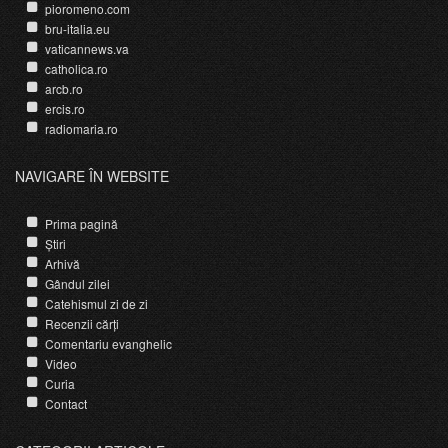
pioromeno.com
bru-italia.eu
vaticannews.va
catholica.ro
arcb.ro
ercis.ro
radiomaria.ro
NAVIGARE ÎN WEBSITE
Prima pagină
Știri
Arhivă
Gândul zilei
Catehismul zi de zi
Recenzii cărți
Comentariu evanghelic
Video
Curia
Contact