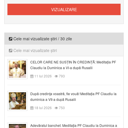
Cele mai vizualizate știri / 30 zile
Cele mai vizualizate știri
CELOR CARE NE SUSȚIN ÎN CREDINȚĂ: Meditația PF
Claudiu la Duminica a VI-a după Rusalii
11 Iul 2026
793
După credinţa voastră, fie vouă! Meditația PF Claudiu la
duminica a VII-a după Rusalii
18 Iul 2026
750
Adevăratul banchet: Meditația PF Claudiu la Duminica a