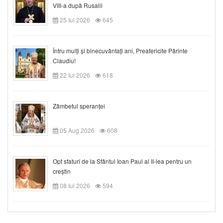
VIII-a după Rusalii
25 Iul 2026
645
Întru mulți și binecuvântați ani, Preafericite Părinte
Claudiu!
22 Iul 2026
618
Zâmbetul speranței
05 Aug 2026
608
Opt sfaturi de la Sfântul Ioan Paul al II-lea pentru un
creștin
08 Iul 2026
594