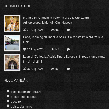
ULTIMELE ȘTIRI
Invitația PF Claudiu la Pelerinajul de la Sanctuarul
Arhiepiscopal Major din Cluj-Napoca
07 Aug 2026
280
0
Papa, în dialog cu tinerii la Assisi: Să construim o civilizație a
iubirii
07 Aug 2026
148
0
Leon al XIV-lea la Assisi: Tineri, Europa și întreaga lume caută
în voi noi sfinți
06 Aug 2026
161
0
RECOMANDĂRI
bisericaromanaunita.ro
episcopiabucuresti.ro
egco.ro
episcopiamm.ro