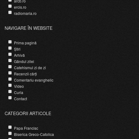
arcb.ro
ercis.ro
radiomaria.ro
NAVIGARE ÎN WEBSITE
Prima pagină
Știri
Arhivă
Gândul zilei
Catehismul zi de zi
Recenzii cărți
Comentariu evanghelic
Video
Curia
Contact
CATEGORII ARTICOLE
Papa Francisc
Biserica Greco-Catolica