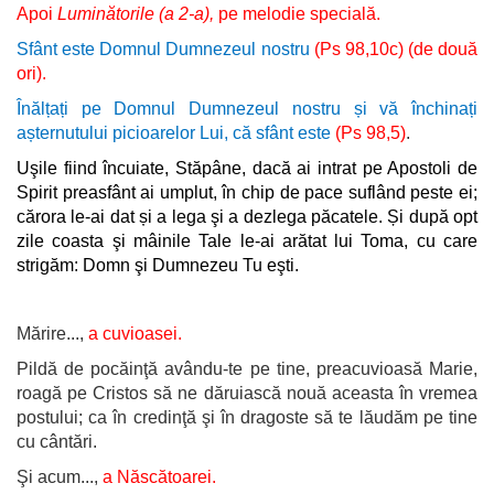
Apoi
Luminătorile (a 2-a),
pe melodie specială.
Sfânt este Domnul Dumnezeul nostru
(Ps 98,10c)
(de două
ori).
Înălțați pe Domnul Dumnezeul nostru și vă închinați
așternutului picioarelor Lui, că sfânt este
(Ps 98,5)
.
Uşile fiind încuiate, Stăpâne, dacă ai intrat pe Apostoli de
Spirit preasfânt ai umplut, în chip de pace suflând peste ei;
cărora le-ai dat și a lega şi a dezlega păcatele. Și după opt
zile coasta şi mâinile Tale le-ai arătat lui Toma, cu care
strigăm: Domn şi Dumnezeu Tu eşti.
Mărire...,
a cuvioasei.
Pildă de pocăinţă avându-te pe tine, preacuvioasă Marie,
roagă pe Cristos să ne dăruiască nouă aceasta în vremea
postului; ca în credinţă şi în dragoste să te lăudăm pe tine
cu cântări.
Şi acum...,
a Născătoarei.