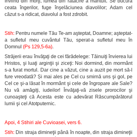
înviind din morţi, lumea din rătăcire a mântuit. Se bucură
ceata îngerilor, fuge înşelăciunea diavolilor; Adam cel
căzut s-a ridicat, diavolul a fost zdrobit.
Stih:
Pentru numele Tău Te-am aşteptat, Doamne; aşteptat-
a sufletul meu cuvântul Tău, sperat-a sufletul meu în
Domnul
(Ps 129,5-6a)
.
Străjerii erau învăţaţi de cei fărădelege: Tăinuiţi învierea lui
Hristos, şi luaţi arginţii şi ziceţi: Noi dormind, din mormânt
s-a furat mortul. Dar cine a văzut, cine a auzit pe mort să-l
fure vreodată? Și mai ales pe Cel cu smirnă uns şi gol, pe
Cel ce şi-a lăsat în mormânt şi cele de îngropare ale Sale?
Nu vă amăgiţi, iudeilor! Învăţaţi-vă zisele prorocilor şi
cunoaşteţi că Acesta este cu adevărat Răscumpărătorul
lumii şi cel Atotputernic.
Apoi, 4 Stihiri ale Cuvioasei, vers 6.
Stih:
Din straja dimineţii până în noapte, din straja dimineţii