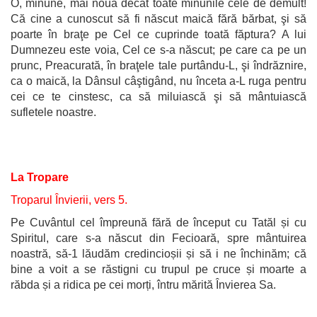
O, minune, mai nouă decât toate minunile cele de demult!
Că cine a cunoscut să fi născut maică fără bărbat, şi să
poarte în braţe pe Cel ce cuprinde toată făptura? A lui
Dumnezeu este voia, Cel ce s-a născut; pe care ca pe un
prunc, Preacurată, în braţele tale purtându-L, şi îndrăznire,
ca o maică, la Dânsul câştigând, nu înceta a-L ruga pentru
cei ce te cinstesc, ca să miluiască şi să mântuiască
sufletele noastre.
La Tropare
Troparul Învierii, vers 5.
Pe Cuvântul cel împreună fără de început cu Tatăl și cu
Spiritul, care s-a născut din Fecioară, spre mântuirea
noastră, să-1 lăudăm credincioșii și să i ne închinăm; că
bine a voit a se răstigni cu trupul pe cruce și moarte a
răbda și a ridica pe cei morți, întru mărită Învierea Sa.