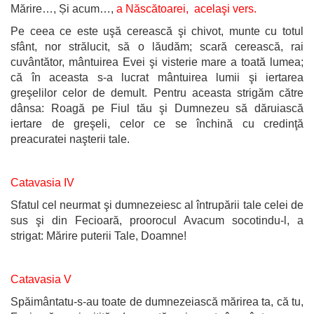
Mărire…, Și acum…,
a Născătoarei, acelaşi vers.
Pe ceea ce este uşă cerească şi chivot, munte cu totul
sfânt, nor strălucit, să o lăudăm; scară cerească, rai
cuvântător, mântuirea Evei şi visterie mare a toată lumea;
că în aceasta s-a lucrat mântuirea lumii şi iertarea
greşelilor celor de demult. Pentru aceasta strigăm către
dânsa: Roagă pe Fiul tău şi Dumnezeu să dăruiască
iertare de greşeli, celor ce se închină cu credinţă
preacuratei naşterii tale.
Catavasia IV
Sfatul cel neurmat şi dumnezeiesc al întrupării tale celei de
sus şi din Fecioară, proorocul Avacum socotindu-l, a
strigat: Mărire puterii Tale, Doamne!
Catavasia V
Spăimântatu-s-au toate de dumnezeiască mărirea ta, că tu,