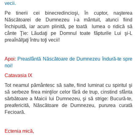
vecii.
Pe tinerii cei binecredincioşi, în cuptor, naşterea
Născătoarei de Dumnezeu i-a mântuit, atunci fiind
închipuită, iar acum plinită, pe toată lumea o ridică să
cânte Ţie: Lăudaţi pe Domnul toate făpturile Lui şi-L
preaînălţaţi întru toţi vecii!
Apoi:
Preasfântă Născătoare de Dumnezeu îndură-te spre
noi!
Catavasia IX
Tot neamul pământesc să salte, fiind luminat cu spiritul şi
să serbeze firea minţilor celor fără de trup, cinstind sfânta
sărbătoare a Maicii lui Dumnezeu, şi să strige: Bucură-te,
preafericită, Născătoare de Dumnezeu, pururea curată
Fecioară.
Ectenia mică,