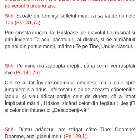
pe versul 5 propriu-zis..
Stih:
Scoate din temniţă sufletul meu, ca să laude numele
Tău
(Ps 141,7a)
.
Prin cinstită crucea Ta, Hristoase, pe diavolul l-ai rușinat și
prin Învierea Ta acul păcatului l-ai distrus, și ne-ai mântuit
pe noi din porțile morții, mărimu-Te pe Tine, Unule-Născut.
Stih:
Pe mine mă aşteaptă drepţii, până ce-mi vei răsplăti
mie
(Ps 141,7b)
.
Cel ce a dat înviere neamului omenesc, ca o oaie spre
junghiere s-a adus. Înfricoșatu-s-au de aceasta căpeteniile
iadului și s-au ridicat porțile cele de durere, că a intrat
Împăratul măririi, Hristos, zicând celor din legături: ,,Ieșiți"!
și celor din întuneric: ,,Descoperiți-vă!”
Stih:
Dintru adâncuri am strigat către Tine; Doamne!
Doamne, auzi glasul meu!
(Ps 129,1).