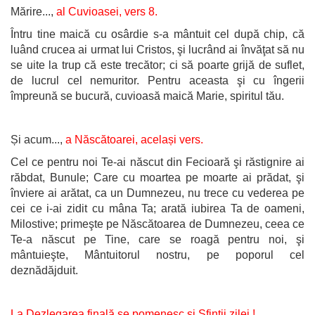
Mărire...,
al Cuvioasei, vers 8.
Întru tine maică cu osârdie s-a mântuit cel după chip, că
luând crucea ai urmat lui Cristos, şi lucrând ai învăţat să nu
se uite la trup că este trecător; ci să poarte grijă de suflet,
de lucrul cel nemuritor. Pentru aceasta şi cu îngerii
împreună se bucură, cuvioasă maică Marie, spiritul tău.
Și acum...,
a Născătoarei, același vers.
Cel ce pentru noi Te-ai născut din Fecioară şi răstignire ai
răbdat, Bunule; Care cu moartea pe moarte ai prădat, şi
înviere ai arătat, ca un Dumnezeu, nu trece cu vederea pe
cei ce i-ai zidit cu mâna Ta; arată iubirea Ta de oameni,
Milostive; primeşte pe Născătoarea de Dumnezeu, ceea ce
Te-a născut pe Tine, care se roagă pentru noi, şi
mântuieşte, Mântuitorul nostru, pe poporul cel
deznădăjduit.
La Dezlegarea finală se pomenesc și Sfinții zilei !