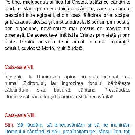
Pe tine, mieluşeaua şi fiica lui Cristos, astăzi cu cântări te
lăudăm, Marie pururi vrednică de cântare, care te-ai arătat
crescând între egipteni, şi din toată rătăcirea lor ai scăpat;
şi te-ai adus aleasă şi cinstită odraslă Bisericii, prin post şi
prin rugăciune, nevoindu-te mai presus de măsura firii
omeneşti. De aceea te-ai înălţat la Cristos prin viaţă şi prin
fapte. Pentru aceasta te-ai arătat mireasă Împărăţiei
cerului, cuvioasă Marie, mult lăudată.
Catavasia VII
Înţelepţii lui Dumnezeu făpturii nu s-au închinat, fără
numai Ziditorului, iar îngrozirea focului bărbăteşte
călcându-o, s-au bucurat, cântând: Prealăudate
Dumnezeul părinţilor şi Doamne, eşti binecuvântat!
Catavasia VIII
Stih:
Să lăudăm, să binecuvântăm şi să ne închinăm
Domnului cântând, şi să-L preaînălţăm pe Dânsul întru toţi