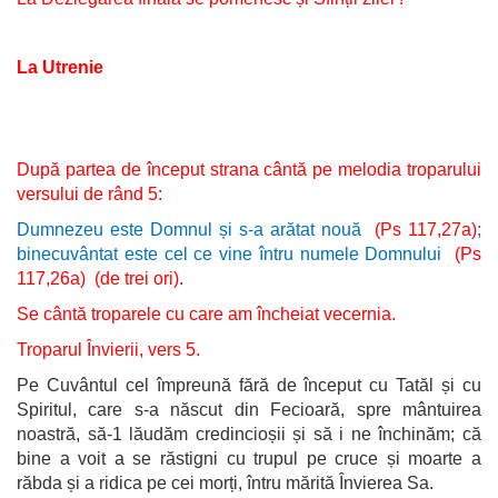
La Utrenie
După partea de început strana cântă pe melodia troparului
versului de rând 5:
Dumnezeu este Domnul și s-a arătat nouă
(Ps 117,27a)
;
binecuvântat este cel ce vine întru numele Domnului
(Ps
117,26a) (de trei ori)
.
Se cântă troparele cu care am încheiat vecernia.
Troparul Învierii, vers 5.
Pe Cuvântul cel împreună fără de început cu Tatăl și cu
Spiritul, care s-a născut din Fecioară, spre mântuirea
noastră, să-1 lăudăm credincioșii și să i ne închinăm; că
bine a voit a se răstigni cu trupul pe cruce și moarte a
răbda și a ridica pe cei morți, întru mărită Învierea Sa.