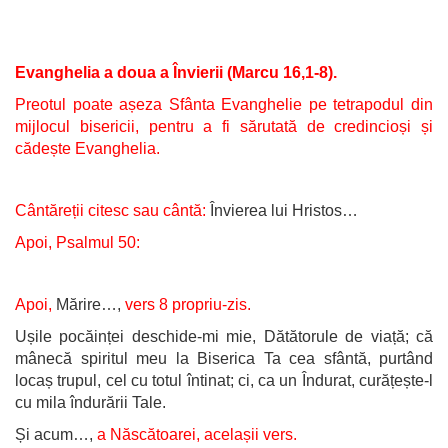
Evanghelia a doua a Învierii (Marcu 16,1-8).
Preotul poate așeza Sfânta Evanghelie pe tetrapodul din
mijlocul bisericii, pentru a fi sărutată de credincioși și
cădește Evanghelia.
Cântăreții citesc sau cântă:
Învierea lui Hristos…
Apoi, Psalmul 50:
Apoi,
Mărire…,
vers 8 propriu-zis.
Ușile pocăinței deschide-mi mie, Dătătorule de viață; că
mânecă spiritul meu la Biserica Ta cea sfântă, purtând
locaș trupul, cel cu totul întinat; ci, ca un Îndurat, curățește-l
cu mila îndurării Tale.
Și acum…,
a Născătoarei, acelașii vers.