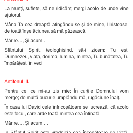
La munți, suflete, să ne ridicăm; mergi acolo de unde vine
ajutorul.
Mâna Ta cea dreaptă atingându-se și de mine, Hristoase,
de toată înșelăciunea să mă păzească.
Mărire…, Şi acum…
Sfântului Spirit, teologhisind, să-i zicem: Tu ești
Dumnezeu, viața, dorirea, lumina, mintea, Tu bunătatea, Tu
împărățești în veci.
Antifonul III.
Pentru cei ce mi-au zis mie: În curțile Domnului vom
merge; de multă bucurie umplându-mă, rugăciune înalț.
În casa lui David cele înfricoșătoare se lucrează, că acolo
este focul, care arde toată mintea cea întinată.
Mărire…, Şi acum…,
În Sfântul Spirit este vrednicia cea începătoare de viață,