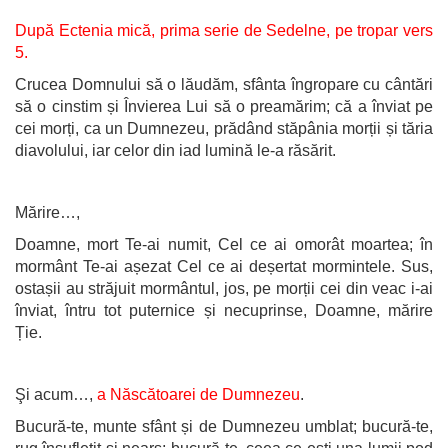
După Ectenia mică,
prima serie de Sedelne, pe tropar vers
5.
Crucea Domnului să o lăudăm, sfânta îngropare cu cântări
să o cinstim și Învierea Lui să o preamărim; că a înviat pe
cei morți, ca un Dumnezeu, prădând stăpânia morții și tăria
diavolului, iar celor din iad lumină le-a răsărit.
Mărire…,
Doamne, mort Te-ai numit, Cel ce ai omorât moartea; în
mormânt Te-ai așezat Cel ce ai deșertat mormintele. Sus,
ostașii au străjuit mormântul, jos, pe morții cei din veac i-ai
înviat, întru tot puternice și necuprinse, Doamne, mărire
Ție.
Şi acum…,
a Născătoarei de Dumnezeu
.
Bucură-te, munte sfânt și de Dumnezeu umblat; bucură-te,