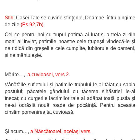
Stih:
Casei Tale se cuvine sfinţenie, Doamne, întru lungime
de zile
(Ps 92,7b).
Cel ce pentru noi cu trupul patimă ai luat și a treia zi din
morți ai înviat, patimile noastre cele trupești vindecă-le și
ne ridică din greșelile cele cumplite, Iubitorule de oameni,
și ne mântuiește.
Mărire…,
a cuvioasei,
vers 2.
Vânătăile sufletului şi patimile trupului le-ai tăiat cu sabia
postului; păcatele gândului cu tăcerea sihăstriei le-ai
înecat; cu curgerile lacrimilor tale ai adăpat toată pustia şi
ne-ai odrăslit nouă roade de pocăinţă. Pentru aceasta
cinstim pomenirea ta, cuvioasă.
Și acum…,
a Născătoarei, acelaşi vers.