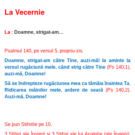
La Vecernie
La :
Doamne, strigat-am…
Psalmul 140, pe versul 5, propriu-zis.
Doamne, strigat-am către Tine, auzi-mă! Ia aminte la
versul rugăciunii mele, când strig către Tine
(Ps 140,1)
,
auzi-mă, Doamne!
Să se îndrepteze rugăciunea mea ca tămâia înaintea Ta.
Ridicarea mâinilor mele, ardere de seară
(Ps 140,2)
.
Auzi-mă, Doamne!
Se pun Stihirile pe 10.
3 Stihiri ale Învierii și 3 Stihiri ale lui Anatolie (ale
Învierii)
,