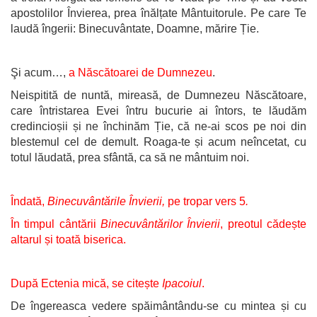
apostolilor Învierea, prea înălțate Mântuitorule. Pe care Te
laudă îngerii: Binecuvântate, Doamne, mărire Ție.
Şi acum…,
a Născătoarei de Dumnezeu
.
Neispitită de nuntă, mireasă, de Dumnezeu Născătoare,
care întristarea Evei întru bucurie ai întors, te lăudăm
credincioșii și ne închinăm Ție, că ne-ai scos pe noi din
blestemul cel de demult. Roaga-te și acum neîncetat, cu
totul lăudată, prea sfântă, ca să ne mântuim noi.
Îndată,
Binecuvântările Învierii,
pe tropar vers 5
.
În timpul cântării
Binecuvântărilor Învierii
, preotul cădește
altarul și toată biserica.
După Ectenia mică, se citește
Ipacoiul
.
De îngereasca vedere spăimântându-se cu mintea și cu