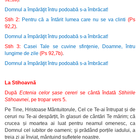
Domnul a împărăţit întru podoabă s-a îmbrăcat!
Stih 2:
Pentru că a întărit lumea care nu se va clinti
(Ps
92,2)
.
Domnul a împărăţit întru podoabă s-a îmbrăcat!
Stih 3:
Casei Tale se cuvine sfinţenie, Doamne, întru
lungime de zile
(Ps 92,7b)
.
Domnul a împărăţit întru podoabă s-a îmbrăcat!
La Stihoavnă
După
Ectenia celor șase cereri
se cântă îndată
Stihirile
Stihoavnei
, pe tropar vers 5.
Pe Tine, Hristoase Mântuitorule, Cel ce Te-ai întrupat și de
ceruri nu Te-ai despărțit, în glasuri de cântări Te mărim; că
crucea și moartea ai luat pentru neamul omenesc, ca
Domnul cel iubitor de oameni; şi prădând porțile iadului, a
treia zi ai înviat, mântuind sufletele noastre.