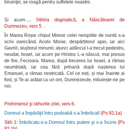
biruinţei, se roagă pentru sufletele noastre.
Și acum…,
Stihira dogmatică,
a Născătoarei de
Dumnezeu, vers 5 .
În Marea Roșie chipul Miresii celei neispitite de nuntă s-a
scris oarecând. Acolo Moise, despărțitorul apei, iar aici
Gavriil, slujitorul minunii; atunci adâncul l-a trecut pedestru,
neudat, Israel, iar acum pe Hristos L-a născut, mai presus
de fire, Fecioara. Marea, după trecerea lui Israel, a rămas
neumblată, iar cea fără prihană după nașterea lui
Emanuel, a rămas nestricată. Cel ce ești, și mai înainte ai
fost, și Te-ai arătat ca un om, Dumnezeule, miluiește-ne pe
noi.
Prohimenul şi stihurile zilei, vers 6.
Domnul a împărăţit întru podoabă s-a îmbrăcat!
(Ps 92,1a)
Stih 1:
Îmbrăcatu-s-a Domnul întru putere şi s-a încins
(Ps
92,1b)
.