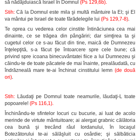
să nădăjduiască Israel în Domnul
(Ps 129,6b).
Stih:
Că la Domnul este mila şi multă mântuire la El; şi El
va mântui pe Israel de toate fărădelegile lui
(Ps 129,7-8)
.
Te oprea cu vederea celor cinstite întinăciunea cea mai
dinainte, ce se trăgea din pângăriri; dar simţirea ta şi
cugetul celor ce s-au făcut din tine, maică de Dumnezeu
înţelepţită, s-a făcut ţie întoarcere spre cele bune; că
privind spre icoana binecuvântatei fiice a lui Dumnezeu şi
căindu-te de toate păcatele de mai înainte, prealăudată, cu
îndrăzneală mare te-ai închinat cinstitului lemn
(de două
ori)
.
Stih:
Lăudaţi pe Domnul toate neamurile, lăudaţi-L toate
popoarele!
(Ps 116,1).
Închinându-te sfintelor locuri cu bucurie, ai luat de acolo
merinde de virtute mântuitoare; ai alergat grabnic călătoria
cea bună şi trecând râul Iordanului, în locaşul
Botezătorului te-ai sălăşluit cu osârdie; şi sălbăticia