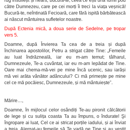
rug însuflețit și nears; bucură-te, ceea ce ești una lumii pod
către Dumnezeu, care pe cei morți îi treci la viața veșnică!
Bucură-te, neîntinată Fecioară, care fără ispită bărbătească
ai născut mântuirea sufletelor noastre.
După Ectenia mică,
a doua serie de Sedelne, pe tropar
vers 5.
Doamne, după Învierea Ta cea de a treia și după
închinarea apostolilor, Petru a strigat către Tine: „Femeile
au luat îndrăzneală, iar eu m-am temut; tâlharul,
Dumnezeule, Te-a cuvântat, iar eu m-am lepădat de Tine.
Oare mai chema-mă-vei pe mine încă ucenic, sau iarăși
mă vei arăta vânător adâncului? Ci mă primește pe mine
cel ce mă pocăiesc, Dumnezeule, și mă mântuiește".
Mărire…,
Doamne, în mijlocul celor osândiți Te-au pironit călcătorii
de lege și cu sulița coasta Ta au împuns, o îndurate! Şi
îngropare ai luat, Cel ce ai stricat porțile iadului, și ai înviat
a treia. Alergat-au femeile să Te vadă pe Tine și au vestit