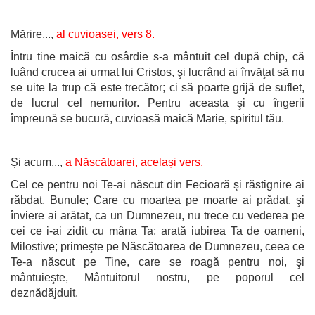
Mărire...,
al cuvioasei, vers 8.
Întru tine maică cu osârdie s-a mântuit cel după chip, că
luând crucea ai urmat lui Cristos, şi lucrând ai învăţat să nu
se uite la trup că este trecător; ci să poarte grijă de suflet,
de lucrul cel nemuritor. Pentru aceasta şi cu îngerii
împreună se bucură, cuvioasă maică Marie, spiritul tău.
Și acum...,
a Născătoarei, același vers.
Cel ce pentru noi Te-ai născut din Fecioară şi răstignire ai
răbdat, Bunule; Care cu moartea pe moarte ai prădat, şi
înviere ai arătat, ca un Dumnezeu, nu trece cu vederea pe
cei ce i-ai zidit cu mâna Ta; arată iubirea Ta de oameni,
Milostive; primeşte pe Născătoarea de Dumnezeu, ceea ce
Te-a născut pe Tine, care se roagă pentru noi, şi
mântuieşte, Mântuitorul nostru, pe poporul cel
deznădăjduit.