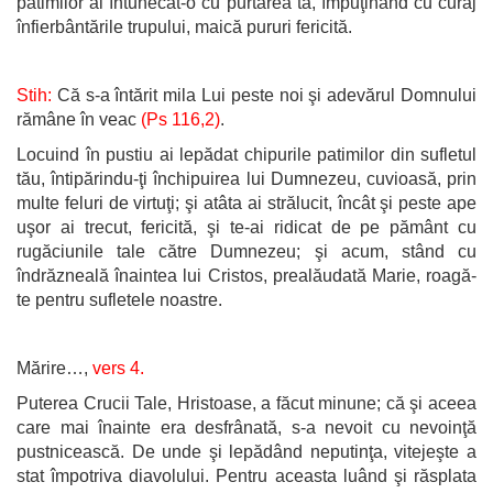
patimilor ai întunecat-o cu purtarea ta, împuţinând cu curaj
înfierbântările trupului, maică pururi fericită.
Stih:
Că s-a întărit mila Lui peste noi şi adevărul Domnului
rămâne în veac
(Ps 116,2)
.
Locuind în pustiu ai lepădat chipurile patimilor din sufletul
tău, întipărindu-ţi închipuirea lui Dumnezeu, cuvioasă, prin
multe feluri de virtuţi; şi atâta ai strălucit, încât şi peste ape
uşor ai trecut, fericită, şi te-ai ridicat de pe pământ cu
rugăciunile tale către Dumnezeu; şi acum, stând cu
îndrăzneală înaintea lui Cristos, prealăudată Marie, roagă-
te pentru sufletele noastre.
Mărire…,
vers 4.
Puterea Crucii Tale, Hristoase, a făcut minune; că şi aceea
care mai înainte era desfrânată, s-a nevoit cu nevoinţă
pustnicească. De unde şi lepădând neputinţa, vitejeşte a
stat împotriva diavolului. Pentru aceasta luând şi răsplata