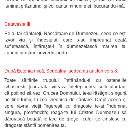
luminat prăznuind, şi voi cânta minunile ei, bucurându-mă.
Catavasia III
Pe ai tăi cântăreţi, Născătoare de Dumnezeu, ceea ce eşti
izvor viu şi îndestulat, care s-au împreunat ceată
sufletească, întăreşte-i în dumnezeiască mărirea ta,
cununilor măririi învrednicindu-i.
După Ectenia mică, Sedealna, sedealna antifon vers 8.
Toate săltările trupului înfrânându-ţi cu ostenelile
sihăstreşti, ţi-ai arătat vitează înţelepciunea sufletului tău,
că poftind să vezi Crucea Domnului, te-ai răstignit singură
pe tine lumii, tu cea vrednică de cântare. Drept aceea şi
spre râvna vieţii îngereşti cu dragoste te-ai îndemnat
singură, preafericită; roagă-te lui Cristos Dumnezeu să
dăruiască bogată iertare de greşeli celor ce cinstesc cu
dragoste sfântă pomenirea ta.