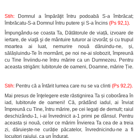
Stih:
Domnul a împărăţit întru podoabă S-a îmbrăcat;
îmbrăcatu-S-a Domnul întru putere şi S-a încins
(Ps 92,1).
Împungându-se coasta Ta, Dătătorule de viață, izvoare de
iertare, de viaţă şi de mântuire tuturor ai izvorât; și cu trupul
moartea ai luat, nemurire nouă dăruindu-ne, și,
sălășluindu-Te în mormânt, pe noi ne-ai slobozit, împreună
cu Tine înviindu-ne întru mărire ca un Dumnezeu. Pentru
aceasta strigăm: Iubitorule de oameni, Doamne, mărire Ție.
Stih:
Pentru că a întărit lumea care nu se va clinti
(Ps 92,2).
Mai presus de înţelegere este răstignirea Ta și coborârea în
iad, Iubitorule de oameni! Că, prădând iadul, ai înviat
împreună cu Tine, întru mărire, pe cei legați de demult; raiul
deschizându-1, i-ai învrednicit a-1 primi pe dânsul. Pentru
aceasta și nouă, celor ce mărim Învierea Ta cea de a treia
zi, dăruiește-ne curăție păcatelor, învrednicindu-ne a fi
locuitori raiului, ca un Îndurat.