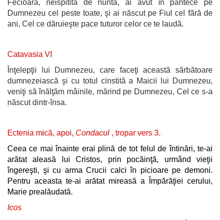
Fecioară, neispitită de nuntă, ai avut în pântece pe
Dumnezeu cel peste toate, şi ai născut pe Fiul cel fără de
ani, Cel ce dăruieşte pace tuturor celor ce te laudă.
Catavasia VI
Înţelepţii lui Dumnezeu, care faceţi această sărbătoare
dumnezeiască şi cu totul cinstită a Maicii lui Dumnezeu,
veniţi să înălţăm mâinile, mărind pe Dumnezeu, Cel ce s-a
născut dintr-însa.
Ectenia mică, apoi,
Condacul
, tropar vers 3.
Ceea ce mai înainte erai plină de tot felul de întinări, te-ai
arătat aleasă lui Cristos, prin pocăinţă, urmând vieţii
îngereşti, şi cu arma Crucii calci în picioare pe demoni.
Pentru aceasta te-ai arătat mireasă a Împărăţiei cerului,
Marie prealăudată.
Icos