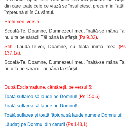
din care toate cele ce viază se însuflețesc, precum în Tatăl,
împreună și în Cuvântul.
Prohimen, vers 5.
Scoală-Te, Doamne, Dumnezeul meu, înalță-se mâna Ta,
nu uita pe săracii Tăi până la sfârșit
(Ps 9,32)
.
Stih:
Lăuda-Te-voi, Doamne, cu toată inima mea
(Ps
137,1a)
.
Scoală-Te, Doamne, Dumnezeul meu, înalță-se mâna Ta,
nu uita pe săracii Tăi până la sfârșit.
.
După Exclamaţiune, cântăreții, pe versul 5:
Toată suflarea să laude pe Domnul!
(Ps 150,6)
Toată suflarea să laude pe Domnul!
Toată suflarea şi toată făptura să laude numele Domnului!
Lăudaţi pe Domnul din ceruri!
(Ps 148,1).