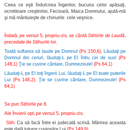
Ceea ce eşti îndulcirea îngerilor, bucuria celor apăsaţi,
ocrotitoare creştinilor, Fecioară, Maica Domnului, ajută-mă
şi mă mântuieşte de chinurile cele veşnice.
Îndată, pe versul 5, propriu-zis, se cântă
Stihirile de Laudă
,
precedate de
Stihurile
lor.
Toată suflarea să laude pe Domnul
(Ps 150,6)
.
Lăudaţi pe
Domnul din ceruri, lăudaţi-L pe El întru cei de sus!
(Ps
148,1)
Ţie se cuvine cântare, Dumnezeule!
(Ps 64,1)
Lăudaţi-L pe El toţi îngerii Lui, lăudaţi-L pe El toate puterile
Lui
(Ps 148,2)
. Ţie se cuvine cântare, Dumnezeule!
(Ps
64,1)
Se pun Stihirile pe 8.
Ale Învierii opt, pe versul 5, propriu-zis.
Stih:
Ca să facă între ei judecată scrisă. Mărirea aceasta
este dată tuturor cuvioşilor Lui
(Ps 149,9)
.