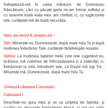
Îndreptează-mă în calea mântuirii, de Dumnezeu
Născătoare, căci cu păcate grele mi-am întinat sufletul și
cu lenevire toată viața mea am cheltuit; ci, cu rugăciunile
tale, curățește-mă de toată necurăția.
Apoi, pe versul 6, propriu-zis :
Stih:
Miluiește-ne, Dumnezeule, după mare mila Ta și după
mulțimea îndurărilor Tale, curățește fărădelegile noastre.
Stihira:
La mulțimea faptelor mele cele rele cugetând eu,
ticălosul, mă cutremur de înfricoșătoarea zi a judecății; ci,
îndrăznind la mila milostivirii tale, ca David mă rog Ție :
Miluiește-mă, Dumnezeule, după mare mila Ta.
Urmează cântarea
Canonului.
Catavasia I
Deschide-voi gura mea şi se va umplea de Spiritul, şi
cuvânt voi răspunde Împărătesei Maice, şi mă voi arăta