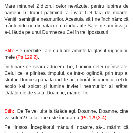
Mare minune! Ziditorul celor nevăzute, pentru iubirea de
oameni cu trupul pătimind, a înviat Cel fără de moarte.
Veniți, semințiile neamurilor, Acestuia să i ne închinăm; că
mântuindu-ne din rătăcire cu îndurările Sale, ne-am învăţat
a-L lăuda pe unul Dumnezeu Cel în trei ipostasuri.
Stih:
Fie urechile Tale cu luare aminte la glasul rugăciunii
mele
(Ps 129,2)
.
Închinare de seară aducem Ție, Luminii celei neînserate,
Celui ce la plinirea timpului, ca într-o oglindă, prin trup ai
strălucit lumii și până la iad Te-ai coborât; întunericul cel de
acolo l-ai stricat și lumina învierii neamurilor ai arătat,
Dătătorule de viață, Doamne, mărire Ție.
Stih:
De Te vei uita la fărădelegi, Doamne, Doamne, cine
va suferi? Că la Tine este îndurarea
(Ps 129,3-4)
.
Pe Hristos. Începătorul mântuirii noastre, să-L mărim; că