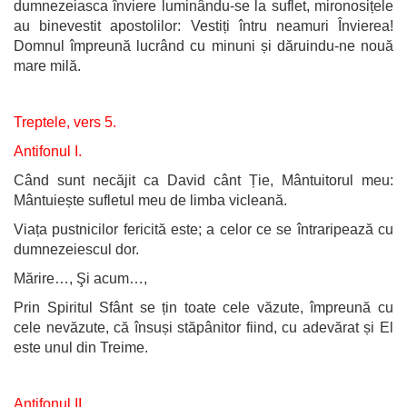
dumnezeiasca înviere luminându-se la suflet, mironosițele
au binevestit apostolilor: Vestiți întru neamuri Învierea!
Domnul împreună lucrând cu minuni și dăruindu-ne nouă
mare milă.
Treptele, vers 5.
Antifonul I.
Când sunt necăjit ca David cânt Ție, Mântuitorul meu:
Mântuiește sufletul meu de limba vicleană.
Viața pustnicilor fericită este; a celor ce se întraripează cu
dumnezeiescul dor.
Mărire…, Şi acum…,
Prin Spiritul Sfânt se țin toate cele văzute, împreună cu
cele nevăzute, că însuși stăpânitor fiind, cu adevărat și El
este unul din Treime.
Antifonul II.