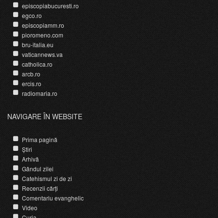
episcopiabucuresti.ro
egco.ro
episcopiamm.ro
pioromeno.com
bru-italia.eu
vaticannews.va
catholica.ro
arcb.ro
ercis.ro
radiomaria.ro
NAVIGARE ÎN WEBSITE
Prima pagină
Știri
Arhivă
Gândul zilei
Catehismul zi de zi
Recenzii cărți
Comentariu evanghelic
Video
Curia