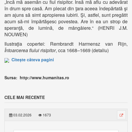
„Încă mă asemăn cu fiul risipitor. Însă mă aflu cu adevărat
în drum spre casă. Am plecat din ţara aceea îndepărtată şi
am ajuns să simt apropierea iubirii. Şi, astfel, sunt pregătit
acum să-mi împărtăşesc povestea. Are în ea un strop de
speranţă, de lumină, de mângâiere.“ (HENRI J.M.
NOUWEN)
Ilustraţia copertei: Rembrandt Harmensz van Rijn,
Întoarcerea fiului risipitor
, cca 1668–1669 (detaliu)
Citește câteva pagini
Sursa: http://www.humanitas.ro
CELE MAI RECENTE
03.02.2026
1673