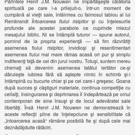
Părintele Henri J.M. Nouwen ne împărtăşeşte călătoria
spirituală pe care i-a prilejuit-o, într-un moment de
cumpănă al vieţii sale, întâlnirea cu faimosul tablou al lui
Rembrandt
Întoarcerea fiului risipitor
şi cu înţelesurile
profunde ale acestei parabole ce cuprinde miezul
mesajului biblic. Ni se întâmplă tuturor — spune autorul,
pornind de la propria experienţă — să fim răzvrătiţi
asemenea fiului risipitor, invidioşi şi resentimentari
asemenea fiului mai mare rămas acasă ori pur şi simplu
indiferenţi faţă de cei din jurul nostru. Totuşi, suntem mereu
chemaţi să devenim asemenea tatălui iertător ce-şi
dăruieşte iubirea fără să aştepte nimic în schimb şi-i
întâmpină cu bucurie chiar şi pe cei care-i greşesc. Goana
după succes şi câştiguri materiale, continua competiţie cu
ceilalţi, însingurarea şi deprimarea îl îndepărtează pe omul
contemporan de sine însuşi şi de locul adevăratei sale
libertăţi. Însă Henri J.M. Nouwen ne demonstrează în
aceste reflecţii pline de înţelepciune şi sensibilitate că
„întoarcerea acasă“ rămâne posibilă fie şi după cele mai
deznădăjduite rătăciri.