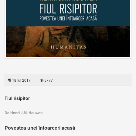
18 Iul 2017
5777
Fiul risipitor
De Henri J.M. Nouwen
Povestea unei întoarceri acasă