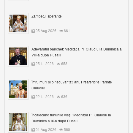
Zâmbetul speranței
05 Aug 2026
661
Adevăratul banchet: Meditația PF Claudiu la Duminica a
VIII-a după Rusalii
25 Iul 2026
658
Întru mulți și binecuvântați ani, Preafericite Părinte
Claudiu!
22 Iul 2026
636
Încălecând furtunile vieții: Meditația PF Claudiu la
Duminica a IX-a după Rusalii
01 Aug 2026
560