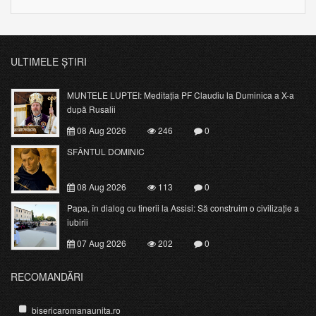
ULTIMELE ȘTIRI
MUNTELE LUPTEI: Meditația PF Claudiu la Duminica a X-a
după Rusalii
08 Aug 2026
246
0
SFÂNTUL DOMINIC
08 Aug 2026
113
0
Papa, în dialog cu tinerii la Assisi: Să construim o civilizație a
iubirii
07 Aug 2026
202
0
RECOMANDĂRI
bisericaromanaunita.ro