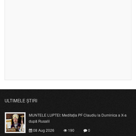
ULTIMELE ȘTIRI
MUNTELE LUPTEI: Meditația PF Claudiu la Duminica a X-a
după Rusalii
08 Aug 2026
190
0