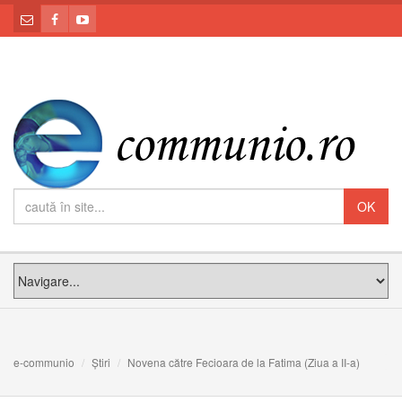
e-communio
Știri
Novena către Fecioara de la Fatima (Ziua a II-a)