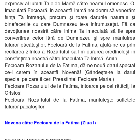
expresiv al iubirii Tale de Mamă către neamul omenesc. O,
Imaculată Fecioară, în această Inimă noi dorim să venerăm
fiinţa Ta întreagă, precum şi toate darurile naturale şi
binefacerile cu care Dumnezeu te-a înfrumuseţat. Fă ca
devoţiunea noastră către Inima Ta Imaculată să fie spre
convertirea celor fără de Dumnezeu şi spre mântuirea
tuturor păcătoşilor. Fecioară de la Fatima, ajută-ne ca prin
recitarea zilnică a Rozariului să fim pururea credincioşi în
consfinţirea noastră către Imaculata Ta Inimă. Amin.
Fecioara Rozariului de la Fatima, dă-ne nouă darul special
ce-l cerem în această Novenă! (Gândeşte-te la darul
special pe care îl ceri Preasfintei Fecioare Maria.)
Fecioara Rozariului de la Fatima, întoarce pe cei rătăciţi la
Cristos!
Fecioara Rozariului de la Fatima, mântuieşte sufletele
tuturor păcătoşilor!
Novena către Fecioara de la Fatima (Ziua I)