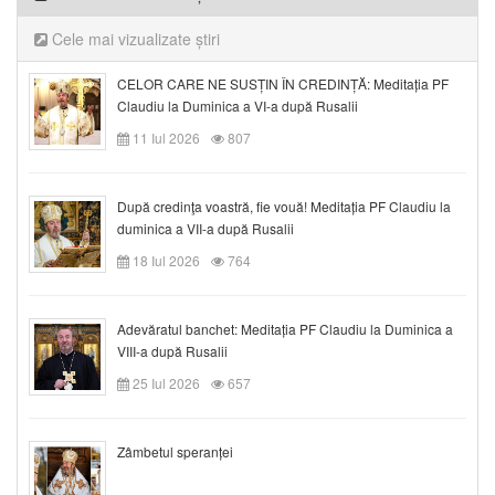
Cele mai vizualizate știri
CELOR CARE NE SUSȚIN ÎN CREDINȚĂ: Meditația PF
Claudiu la Duminica a VI-a după Rusalii
11 Iul 2026
807
După credinţa voastră, fie vouă! Meditația PF Claudiu la
duminica a VII-a după Rusalii
18 Iul 2026
764
Adevăratul banchet: Meditația PF Claudiu la Duminica a
VIII-a după Rusalii
25 Iul 2026
657
Zâmbetul speranței