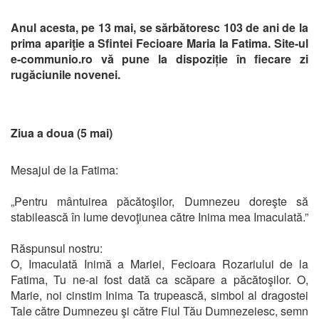
Anul acesta, pe 13 mai, se sărbătoresc 103 de ani de la
prima apariţie a Sfintei Fecioare Maria la Fatima. Site-ul
e-communio.ro vă pune la dispoziție în fiecare zi
rugăciunile novenei.
Ziua a doua (5 mai)
Mesajul de la Fatima:
„Pentru mântuirea păcătoşilor, Dumnezeu doreşte să
stabilească în lume devoţiunea către Inima mea Imaculată.”
Răspunsul nostru:
O, Imaculată Inimă a Mariei, Fecioara Rozariului de la
Fatima, Tu ne-ai fost dată ca scăpare a păcătoşilor. O,
Marie, noi cinstim Inima Ta trupească, simbol al dragostei
Tale către Dumnezeu şi către Fiul Tău Dumnezeiesc, semn