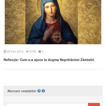
08 Dec 2016
6166
0
Reflecţie: Cum s-a ajuns la dogma Neprihănitei Zămisliri
Abonare newsletter