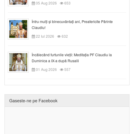
05 Aug 2026
653
Întru mulți și binecuvântați ani, Preafericite Părinte
Claudiu!
22 Iul 2026
632
Încălecând furtunile vieții: Meditația PF Claudiu la
Duminica a IX-a după Rusalii
01 Aug 2026
557
Gaseste-ne pe Facebook