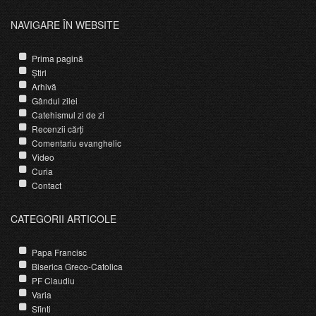
NAVIGARE ÎN WEBSITE
Prima pagină
Știri
Arhivă
Gândul zilei
Catehismul zi de zi
Recenzii cărți
Comentariu evanghelic
Video
Curia
Contact
CATEGORII ARTICOLE
Papa Francisc
Biserica Greco-Catolica
PF Claudiu
Varia
Sfinti