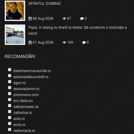
SFÂNTUL DOMINIC
08 Aug 2026
97
0
Papa, în dialog cu tinerii la Assisi: Să construim o civilizație a
iubirii
07 Aug 2026
190
0
RECOMANDĂRI
bisericaromanaunita.ro
episcopiabucuresti.ro
egco.ro
episcopiamm.ro
pioromeno.com
bru-italia.eu
vaticannews.va
catholica.ro
arcb.ro
ercis.ro
radiomaria.ro