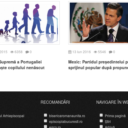
 2015
6358
0
13 Iun 2016
5546
0
Supremă a Portugaliei
Mexic: Partidul președintelui 
ște copilului nenăscut
sprijinul popular după propun
 de „ființă înzestrată cu
a legifera „căsătoria” între pe
tea persoanei umane”
de același sex
RECOMANDĂRI
NAVIGARE ÎN W
ul Arhiepiscopal
bisericaromanaunita.ro
Prima pagină
episcopiabucuresti.ro
Știri
egco.ro
Arhivă