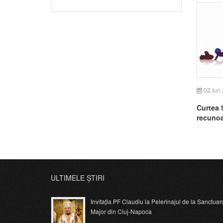
02 Iun
Curtea 
recunoa
statutul
demnita
ULTIMELE ȘTIRI
Invitația PF Claudiu la Pelerinajul de la Sanctuar
Major din Cluj-Napoca