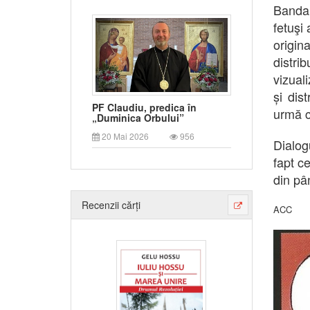
Banda 
fetuşi
origin
distri
vizual
și dis
PF Claudiu, predica în
urmă c
„Duminica Orbului”
20 Mai 2026
956
Dialog
fapt c
din pâ
Recenzii cărți
ACC