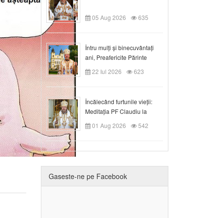
05 Aug 2026
635
Întru mulți și binecuvântați
ani, Preafericite Părinte
Claudiu!
22 Iul 2026
623
Încălecând furtunile vieții:
Meditația PF Claudiu la
Duminica a IX-a după Rusalii
01 Aug 2026
542
Gaseste-ne pe Facebook