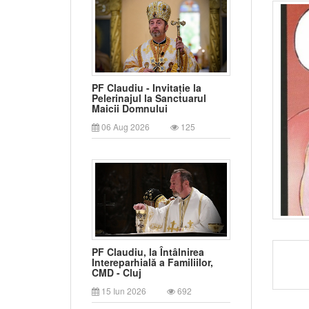
PF Claudiu - Invitație la
Pelerinajul la Sanctuarul
Maicii Domnului
06 Aug 2026
125
PF Claudiu, la Întâlnirea
Intereparhială a Familiilor,
CMD - Cluj
15 Iun 2026
692