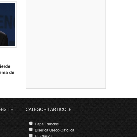
pierde
erea de
rsoane
EBSITE
CATEGORII ARTICOLE
Papa Francisc
Biserica Greco-Catolica
PF Claudiu