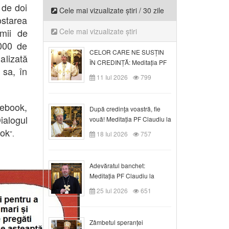
 de doi
Cele mai vizualizate știri / 30 zile
ostarea
mii de
Cele mai vizualizate știri
.000 de
CELOR CARE NE SUSȚIN
alizată
ÎN CREDINȚĂ: Meditația PF
 sa, în
Claudiu la Duminica a VI-a
11 Iul 2026
799
după Rusalii
cebook,
După credinţa voastră, fie
ialogul
vouă! Meditația PF Claudiu la
duminica a VII-a după Rusalii
ook
”.
18 Iul 2026
757
Adevăratul banchet:
Meditația PF Claudiu la
Duminica a VIII-a după
25 Iul 2026
651
Rusalii
Zâmbetul speranței