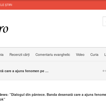
LE ȘTIRI
nia
Recenzii cărți
Comentariu evanghelic
Video
Curia
L
Yahoo News: ”Dialogul din pântece. Banda desenată care a ajuns fenomen pe Facebook”
e-
ews: ”Dialogul din pântece. Banda desenată care a ajuns fenom
ok”