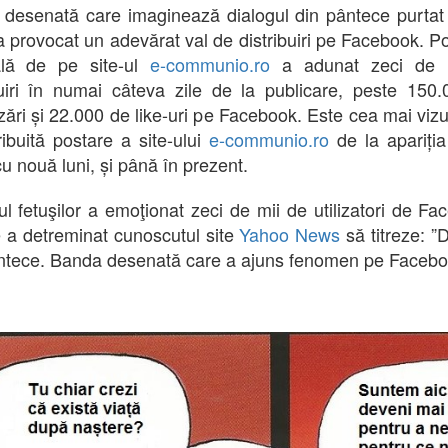
desenată care imaginează dialogul din pântece purtat
 a provocat un adevărat val de distribuiri pe Facebook. P
ală de pe site-ul
e-communio.ro
a adunat zeci de 
buiri în numai câteva zile de la publicare, peste 150
izări și 22.000 de like-uri pe Facebook. Este cea mai vizu
tribuită postare a site-ului
e-communio.ro
de la apariția
u nouă luni, și până în prezent.
ul fetuşilor a emoţionat zeci de mii de utilizatori de Fa
e a detreminat cunoscutul site
Yahoo News
să titreze: ”D
ntece. Banda desenată care a ajuns fenomen pe Faceb