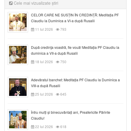
Cele mai vizualizate știri
CELOR CARE NE SUSȚIN ÎN CREDINȚĂ: Meditația PF
Claudiu la Duminica a VI-a după Rusalii
11 Iul 2026
793
După credinţa voastră, fie vouă! Meditația PF Claudiu la
duminica a VII-a după Rusalii
18 Iul 2026
750
Adevăratul banchet: Meditația PF Claudiu la Duminica a
VIII-a după Rusalii
25 Iul 2026
645
Întru mulți și binecuvântați ani, Preafericite Părinte
Claudiu!
22 Iul 2026
618