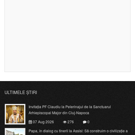
ULTIMELE ȘTIRI
Invitația PF Claudiu la Pelerinajul de la Sanctuarul
Arhiepiscopal Major din Cluj-Napoca
07 Aug 2026
276
0
Papa, în dialog cu tinerii la Assisi: Să construim o civilizație a