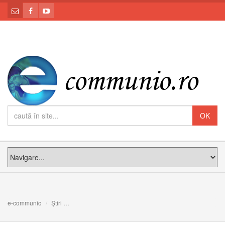
e-communio
Știri
Paris: Fericitul Vladimir Ghika, protagonist de benzi des