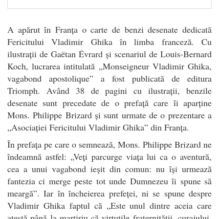
A apărut în Franța o carte de benzi desenate dedicată
Fericitului Vladimir Ghika în limba franceză. Cu
ilustrații de Gaëtan Évrard și scenariul de Louis-Bernard
Koch, lucrarea intitulată „Monseigneur Vladimir Ghika,
vagabond apostolique” a fost publicată de editura
Triomph. Având 38 de pagini cu ilustrații, benzile
desenate sunt precedate de o prefață care îi aparține
Mons. Philippe Brizard și sunt urmate de o prezentare a
„Asociației Fericitului Vladimir Ghika” din Franța.
În prefața pe care o semnează, Mons. Philippe Brizard ne
îndeamnă astfel: „Veți parcurge viața lui ca o aventură,
cea a unui vagabond ieșit din comun: nu își urmează
fantezia ci merge peste tot unde Dumnezeu îi spune să
meargă”. Iar în încheierea prefeței, ni se spune despre
Vladimir Ghika faptul că „Este unul dintre aceia care
atestă până la martiriu că virtuțile fraternității, curajului,