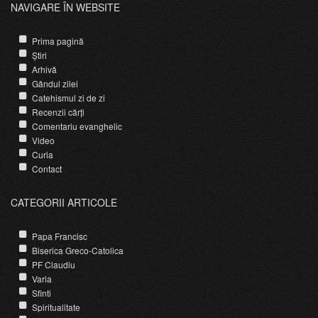
NAVIGARE ÎN WEBSITE
Prima pagină
Știri
Arhivă
Gândul zilei
Catehismul zi de zi
Recenzii cărți
Comentariu evanghelic
Video
Curia
Contact
CATEGORII ARTICOLE
Papa Francisc
Biserica Greco-Catolica
PF Claudiu
Varia
Sfinti
Spiritualitate