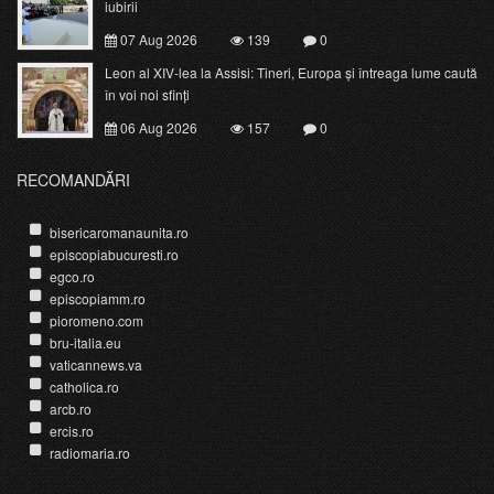
iubirii
07 Aug 2026
139
0
Leon al XIV-lea la Assisi: Tineri, Europa și întreaga lume caută
în voi noi sfinți
06 Aug 2026
157
0
RECOMANDĂRI
bisericaromanaunita.ro
episcopiabucuresti.ro
egco.ro
episcopiamm.ro
pioromeno.com
bru-italia.eu
vaticannews.va
catholica.ro
arcb.ro
ercis.ro
radiomaria.ro