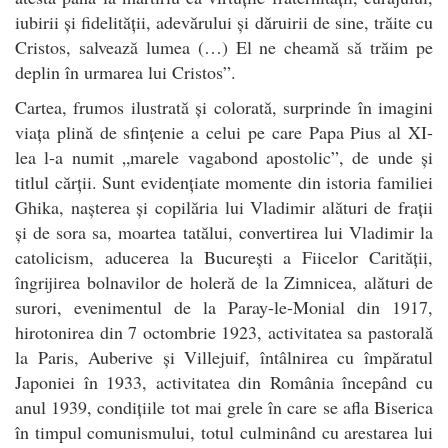
iubirii și fidelității, adevărului și dăruirii de sine, trăite cu
Cristos, salvează lumea (…) El ne cheamă să trăim pe
deplin în urmarea lui Cristos”.
Cartea, frumos ilustrată și colorată, surprinde în imagini
viața plină de sfințenie a celui pe care Papa Pius al XI-
lea l-a numit „marele vagabond apostolic”, de unde și
titlul cărții. Sunt evidențiate momente din istoria familiei
Ghika, nașterea și copilăria lui Vladimir alături de frații
și de sora sa, moartea tatălui, convertirea lui Vladimir la
catolicism, aducerea la București a Fiicelor Carității,
îngrijirea bolnavilor de holeră de la Zimnicea, alături de
surori, evenimentul de la Paray-le-Monial din 1917,
hirotonirea din 7 octombrie 1923, activitatea sa pastorală
la Paris, Auberive și Villejuif, întâlnirea cu împăratul
Japoniei în 1933, activitatea din România începând cu
anul 1939, condițiile tot mai grele în care se afla Biserica
în timpul comunismului, totul culminând cu arestarea lui