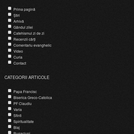
Prima pagină
Știri
Arhivă
Gândul zilei
Catehismul zi de zi
Recenzii cărți
Comentariu evanghelic
Video
Curia
Contact
CATEGORII ARTICOLE
Papa Francisc
Biserica Greco-Catolica
PF Claudiu
Varia
Sfinti
Spiritualitate
Blaj
Rugaciuni