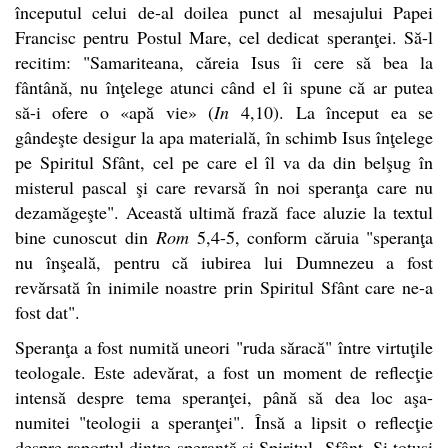
începutul celui de-al doilea punct al mesajului Papei
Francisc pentru Postul Mare, cel dedicat speranţei. Să-l
recitim: "Samariteana, căreia Isus îi cere să bea la
fântână, nu înţelege atunci când el îi spune că ar putea
să-i ofere o «apă vie» (
In
4,10). La început ea se
gândeşte desigur la apa materială, în schimb Isus înţelege
pe Spiritul Sfânt, cel pe care el îl va da din belşug în
misterul pascal şi care revarsă în noi speranţa care nu
dezamăgeşte". Această ultimă frază face aluzie la textul
bine cunoscut din
Rom
5,4-5, conform căruia "speranţa
nu înşeală, pentru că iubirea lui Dumnezeu a fost
revărsată în inimile noastre prin Spiritul Sfânt care ne-a
fost dat".
Speranţa a fost numită uneori "ruda săracă" între virtuţile
teologale. Este adevărat, a fost un moment de reflecţie
intensă despre tema speranţei, până să dea loc aşa-
numitei "teologii a speranţei". Însă a lipsit o reflecţie
despre raportul dintre speranţă şi Spiritul Sfânt. Şi totuşi