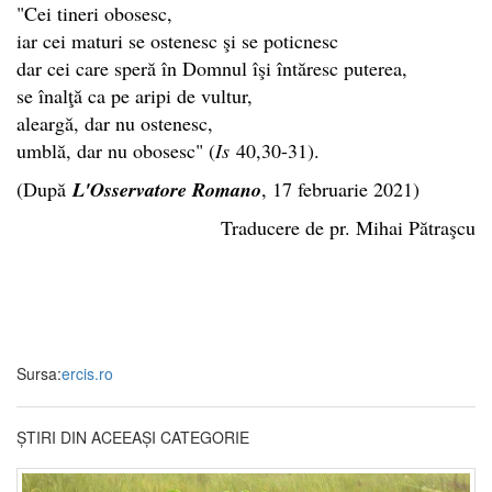
"Cei tineri obosesc,
iar cei maturi se ostenesc şi se poticnesc
dar cei care speră în Domnul îşi întăresc puterea,
se înalţă ca pe aripi de vultur,
aleargă, dar nu ostenesc,
umblă, dar nu obosesc" (
Is
40,30-31).
(După
L'Osservatore Romano
, 17 februarie 2021)
Traducere de pr. Mihai Pătraşcu
Sursa:
ercis.ro
ȘTIRI DIN ACEEAȘI CATEGORIE