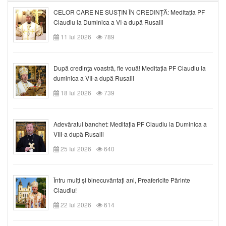
CELOR CARE NE SUSȚIN ÎN CREDINȚĂ: Meditația PF
Claudiu la Duminica a VI-a după Rusalii
11 Iul 2026
789
După credinţa voastră, fie vouă! Meditația PF Claudiu la
duminica a VII-a după Rusalii
18 Iul 2026
739
Adevăratul banchet: Meditația PF Claudiu la Duminica a
VIII-a după Rusalii
25 Iul 2026
640
Întru mulți și binecuvântați ani, Preafericite Părinte
Claudiu!
22 Iul 2026
614