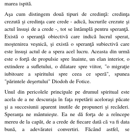
marea ispită.
Aşa cum distingem două tipuri de credinţă: credinţa
crezută şi credinţa care crede - adică, lucrurile crezute şi
actul însuşi de a crede -, tot se întâmplă pentru speranţă.
Există o speranţă obiectivă care indică lucrul sperat,
moştenirea veşnică, şi există o speranţă subiectivă care
este însuşi actul de a spera acel lucru. Aceasta din urmă
este o forţă de propulsie spre înainte, un elan interior, o
extindere a sufletului, o dilatare spre viitor, "o migraţie
iubitoare a spiritului spre ceea ce speră", spunea
"părintele deşertului" Diodoh de Fotice.
Unul din pericolele principale pe drumul spiritual este
acela de a ne descuraja în faţa repetării aceloraşi păcate
şi a succesiunii aparent inutile de propuneri şi recăderi.
Speranţa ne mântuieşte. Ea ne dă forţa de a reîncepe
mereu de la capăt, de a crede de fiecare dată că va fi data
bună, a adevăratei convertiri. Făcând astfel, se