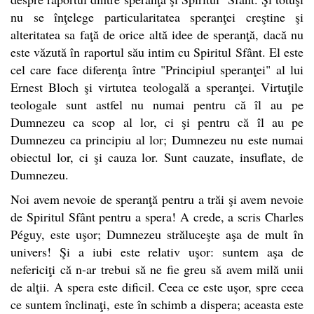
nu se înţelege particularitatea speranţei creştine şi
alteritatea sa faţă de orice altă idee de speranţă, dacă nu
este văzută în raportul său intim cu Spiritul Sfânt. El este
cel care face diferenţa între "Principiul speranţei" al lui
Ernest Bloch şi virtutea teologală a speranţei. Virtuţile
teologale sunt astfel nu numai pentru că îl au pe
Dumnezeu ca scop al lor, ci şi pentru că îl au pe
Dumnezeu ca principiu al lor; Dumnezeu nu este numai
obiectul lor, ci şi cauza lor. Sunt cauzate, insuflate, de
Dumnezeu.
Noi avem nevoie de speranţă pentru a trăi şi avem nevoie
de Spiritul Sfânt pentru a spera! A crede, a scris Charles
Péguy, este uşor; Dumnezeu străluceşte aşa de mult în
univers! Şi a iubi este relativ uşor: suntem aşa de
nefericiţi că n-ar trebui să ne fie greu să avem milă unii
de alţii. A spera este dificil. Ceea ce este uşor, spre ceea
ce suntem înclinaţi, este în schimb a dispera; aceasta este