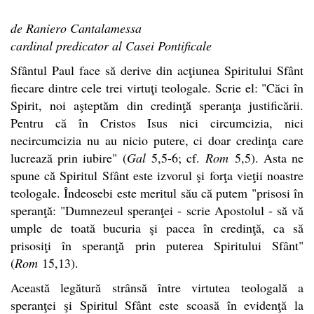
de Raniero Cantalamessa
cardinal predicator al Casei Pontificale
Sfântul Paul face să derive din acţiunea Spiritului Sfânt
fiecare dintre cele trei virtuţi teologale. Scrie el: "Căci în
Spirit, noi aşteptăm din credinţă speranţa justificării.
Pentru că în Cristos Isus nici circumcizia, nici
necircumcizia nu au nicio putere, ci doar credinţa care
lucrează prin iubire" (
Gal
5,5-6; cf.
Rom
5,5). Asta ne
spune că Spiritul Sfânt este izvorul şi forţa vieţii noastre
teologale. Îndeosebi este meritul său că putem "prisosi în
speranţă: "Dumnezeul speranţei - scrie Apostolul - să vă
umple de toată bucuria şi pacea în credinţă, ca să
prisosiţi în speranţă prin puterea Spiritului Sfânt"
(
Rom
15,13).
Această legătură strânsă între virtutea teologală a
speranţei şi Spiritul Sfânt este scoasă în evidenţă la