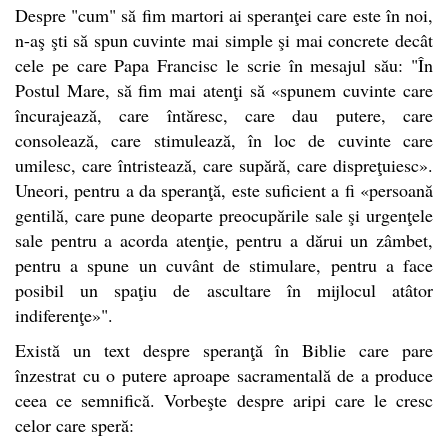
Despre "cum" să fim martori ai speranţei care este în noi,
n-aş şti să spun cuvinte mai simple şi mai concrete decât
cele pe care Papa Francisc le scrie în mesajul său: "În
Postul Mare, să fim mai atenţi să «spunem cuvinte care
încurajează, care întăresc, care dau putere, care
consolează, care stimulează, în loc de cuvinte care
umilesc, care întristează, care supără, care dispreţuiesc».
Uneori, pentru a da speranţă, este suficient a fi «persoană
gentilă, care pune deoparte preocupările sale şi urgenţele
sale pentru a acorda atenţie, pentru a dărui un zâmbet,
pentru a spune un cuvânt de stimulare, pentru a face
posibil un spaţiu de ascultare în mijlocul atâtor
indiferenţe»".
Există un text despre speranţă în Biblie care pare
înzestrat cu o putere aproape sacramentală de a produce
ceea ce semnifică. Vorbeşte despre aripi care le cresc
celor care speră: