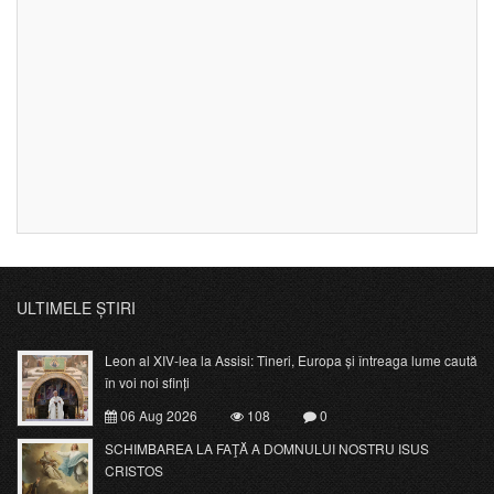
ULTIMELE ȘTIRI
Leon al XIV-lea la Assisi: Tineri, Europa și întreaga lume caută
în voi noi sfinți
06 Aug 2026
108
0
SCHIMBAREA LA FAŢĂ A DOMNULUI NOSTRU ISUS
CRISTOS