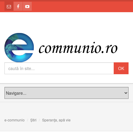
e-communio
Știri
Speranţa, apă vie