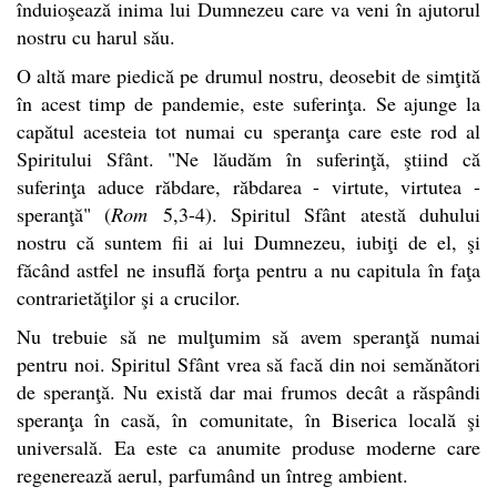
înduioşează inima lui Dumnezeu care va veni în ajutorul
nostru cu harul său.
O altă mare piedică pe drumul nostru, deosebit de simţită
în acest timp de pandemie, este suferinţa. Se ajunge la
capătul acesteia tot numai cu speranţa care este rod al
Spiritului Sfânt. "Ne lăudăm în suferinţă, ştiind că
suferinţa aduce răbdare, răbdarea - virtute, virtutea -
speranţă" (
Rom
5,3-4). Spiritul Sfânt atestă duhului
nostru că suntem fii ai lui Dumnezeu, iubiţi de el, şi
făcând astfel ne insuflă forţa pentru a nu capitula în faţa
contrarietăţilor şi a crucilor.
Nu trebuie să ne mulţumim să avem speranţă numai
pentru noi. Spiritul Sfânt vrea să facă din noi semănători
de speranţă. Nu există dar mai frumos decât a răspândi
speranţa în casă, în comunitate, în Biserica locală şi
universală. Ea este ca anumite produse moderne care
regenerează aerul, parfumând un întreg ambient.