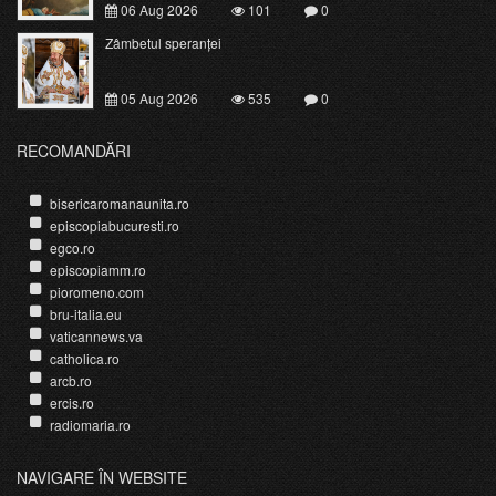
06 Aug 2026
101
0
Zâmbetul speranței
05 Aug 2026
535
0
RECOMANDĂRI
bisericaromanaunita.ro
episcopiabucuresti.ro
egco.ro
episcopiamm.ro
pioromeno.com
bru-italia.eu
vaticannews.va
catholica.ro
arcb.ro
ercis.ro
radiomaria.ro
NAVIGARE ÎN WEBSITE