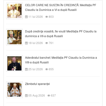
CELOR CARE NE SUSȚIN ÎN CREDINȚĂ: Meditația PF
Claudiu la Duminica a VI-a după Rusalii
11 Iul 2026
803
După credinţa voastră, fie vouă! Meditația PF Claudiu la
duminica a VII-a după Rusalii
18 Iul 2026
761
Adevăratul banchet: Meditația PF Claudiu la Duminica a
VIII-a după Rusalii
25 Iul 2026
655
Zâmbetul speranței
05 Aug 2026
637