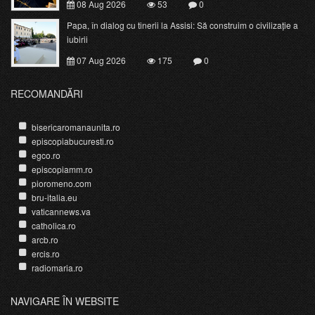
08 Aug 2026
53
0
Papa, în dialog cu tinerii la Assisi: Să construim o civilizație a
iubirii
07 Aug 2026
175
0
RECOMANDĂRI
bisericaromanaunita.ro
episcopiabucuresti.ro
egco.ro
episcopiamm.ro
pioromeno.com
bru-italia.eu
vaticannews.va
catholica.ro
arcb.ro
ercis.ro
radiomaria.ro
NAVIGARE ÎN WEBSITE