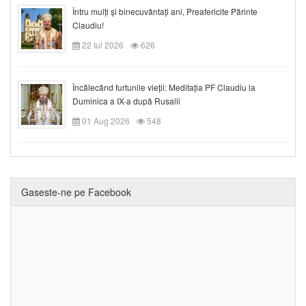
Întru mulți și binecuvântați ani, Preafericite Părinte
Claudiu!
22 Iul 2026
626
Încălecând furtunile vieții: Meditația PF Claudiu la
Duminica a IX-a după Rusalii
01 Aug 2026
548
Gaseste-ne pe Facebook