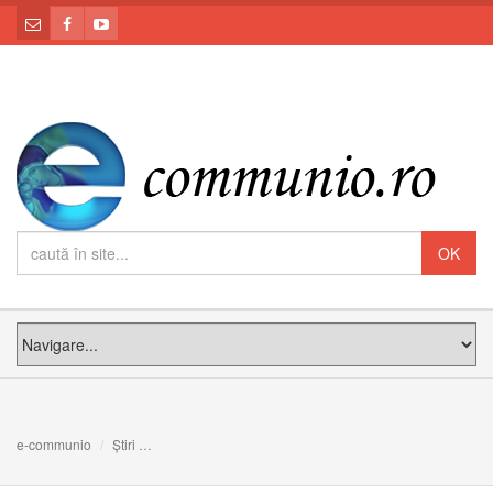
e-communio
Știri
Mănăstirea CMD Cluj-Napoca: Sfânta Liturghie Arhiereasc