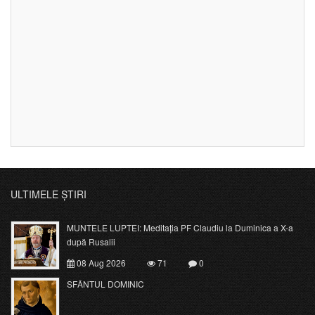
ULTIMELE ȘTIRI
MUNTELE LUPTEI: Meditația PF Claudiu la Duminica a X-a
după Rusalii
08 Aug 2026
71
0
SFÂNTUL DOMINIC