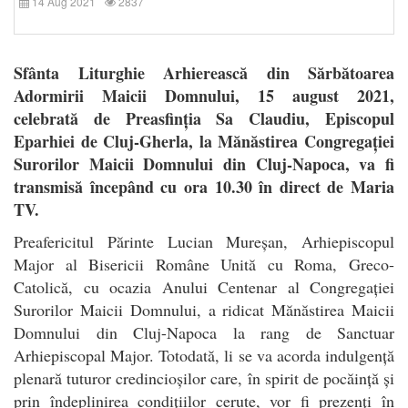
14 Aug 2021
2837
Sfânta Liturghie Arhierească din Sărbătoarea
Adormirii Maicii Domnului, 15 august 2021,
celebrată de Preasfinția Sa Claudiu, Episcopul
Eparhiei de Cluj-Gherla, la Mănăstirea Congregației
Surorilor Maicii Domnului din Cluj-Napoca, va fi
transmisă începând cu ora 10.30 în direct de Maria
TV.
Preafericitul Părinte Lucian Mureșan, Arhiepiscopul
Major al Bisericii Române Unită cu Roma, Greco-
Catolică, cu ocazia Anului Centenar al Congregației
Surorilor Maicii Domnului, a ridicat Mănăstirea Maicii
Domnului din Cluj-Napoca la rang de Sanctuar
Arhiepiscopal Major. Totodată, li se va acorda indulgență
plenară tuturor credincioșilor care, în spirit de pocăință și
prin îndeplinirea condițiilor cerute, vor fi prezenți în