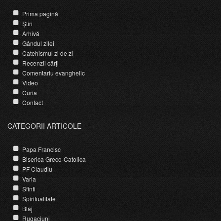
Prima pagină
Știri
Arhivă
Gândul zilei
Catehismul zi de zi
Recenzii cărți
Comentariu evanghelic
Video
Curia
Contact
CATEGORII ARTICOLE
Papa Francisc
Biserica Greco-Catolica
PF Claudiu
Varia
Sfinti
Spiritualitate
Blaj
Rugaciuni