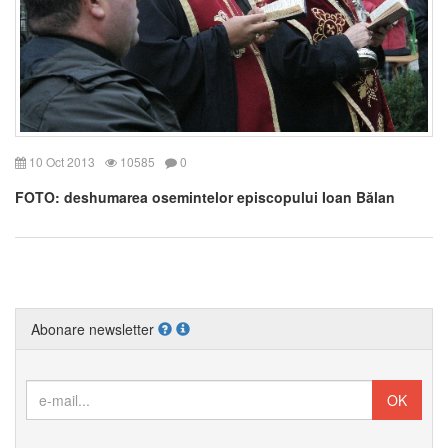
10 Oct 2013
10585
0
FOTO: deshumarea osemintelor episcopului Ioan Bălan
Abonare newsletter