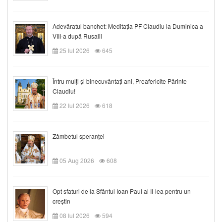
Adevăratul banchet: Meditația PF Claudiu la Duminica a
VIII-a după Rusalii
25 Iul 2026
645
Întru mulți și binecuvântați ani, Preafericite Părinte
Claudiu!
22 Iul 2026
618
Zâmbetul speranței
05 Aug 2026
608
Opt sfaturi de la Sfântul Ioan Paul al II-lea pentru un
creștin
08 Iul 2026
594