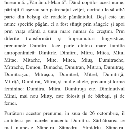
înseamnă: „Pământul-Mamă”. Dând copiilor acest nume,
părinţii îi aşezau sub patronajul zeiţei, dorindu-le să aibă
parte din belşug de roadele pământului. Deşi este un
nume specific păgân, el a fost sfinţit prin sângele şi apoi
prin viaţa sfântă a unui mare număr de creştini. Prin
diferite transformări şi împrumuturi lingvistice,
prenumele Dumitru face parte dintr-o mare familie
antroponimică: Dimitrie, Dimitru, Mitru, Mitea, Mitu,
Mitac, Mitache, Mite, Mitea, Miuş, Dumitrache,
Mitrache, Dimon, Dimache, Dimitran, Mitran, Dumitraş,
Dumitraşcu, Mitraşcu, Dumitrel, Mitrel, Dumitriţă,
Mitriţă, Dumitruţ, Mitruţ şi multe altele, precum şi forme
feminine: Dumitra, Mitra, Dumitruţa etc. Diminutivul
Mimi, mai nou Mitty, este folosit şi de bărbaţi, şi de
femei.
Purtătorii acestor prenume, în ziua de 26 octombrie, îl
amintesc pe marele mucenic Dumitru. Sărbătoarea se
mai numeşte Sâmetru, Sămedru, Simidriu, Sămetru,