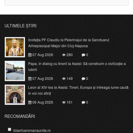
ULTIMELE ȘTIRI
Invitația PF Claudiu la Pelerinajul de la Sanctuarul
Arhiepiscopal Major din Cluj-Napoca
07 Aug 2026
280
0
Papa, în dialog cu tinerii la Assisi: Să construim o civilizație a
iubirii
07 Aug 2026
149
0
Leon al XIV-lea la Assisi: Tineri, Europa și întreaga lume caută
în voi noi sfinți
06 Aug 2026
161
0
RECOMANDĂRI
bisericaromanaunita.ro