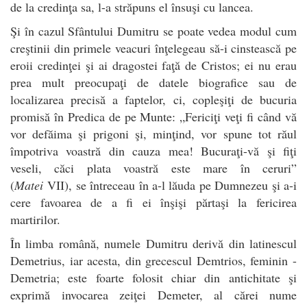
de la credinţa sa, l-a străpuns el însuşi cu lancea.
Şi în cazul Sfântului Dumitru se poate vedea modul cum
creştinii din primele veacuri înţelegeau să-i cinstească pe
eroii credinţei şi ai dragostei faţă de Cristos; ei nu erau
prea mult preocupaţi de datele biografice sau de
localizarea precisă a faptelor, ci, copleşiţi de bucuria
promisă în Predica de pe Munte: „Fericiţi veţi fi când vă
vor defăima şi prigoni şi, minţind, vor spune tot răul
împotriva voastră din cauza mea! Bucuraţi-vă şi fiţi
veseli, căci plata voastră este mare în ceruri”
(
Matei
VII), se întreceau în a-l lăuda pe Dumnezeu şi a-i
cere favoarea de a fi ei înşişi părtaşi la fericirea
martirilor.
În limba română, numele Dumitru derivă din latinescul
Demetrius, iar acesta, din grecescul Demtrios, feminin -
Demetria; este foarte folosit chiar din antichitate şi
exprimă invocarea zeiţei Demeter, al cărei nume