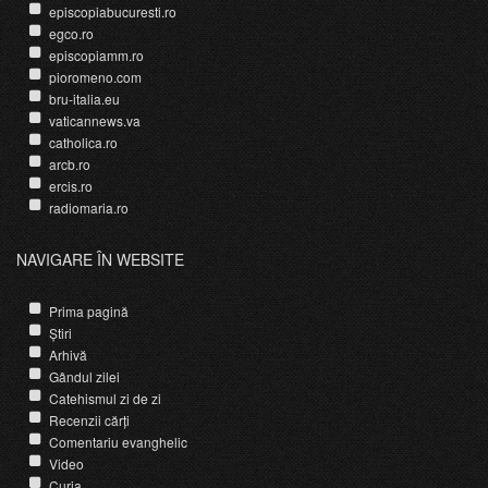
episcopiabucuresti.ro
egco.ro
episcopiamm.ro
pioromeno.com
bru-italia.eu
vaticannews.va
catholica.ro
arcb.ro
ercis.ro
radiomaria.ro
NAVIGARE ÎN WEBSITE
Prima pagină
Știri
Arhivă
Gândul zilei
Catehismul zi de zi
Recenzii cărți
Comentariu evanghelic
Video
Curia