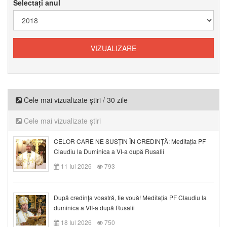
Selectați anul
Cele mai vizualizate știri / 30 zile
Cele mai vizualizate știri
CELOR CARE NE SUSȚIN ÎN CREDINȚĂ: Meditația PF
Claudiu la Duminica a VI-a după Rusalii
11 Iul 2026
793
După credinţa voastră, fie vouă! Meditația PF Claudiu la
duminica a VII-a după Rusalii
18 Iul 2026
750