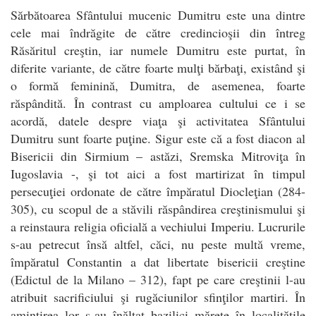
Sărbătoarea Sfântului mucenic Dumitru este una dintre
cele mai îndrăgite de către credincioşii din întreg
Răsăritul creştin, iar numele Dumitru este purtat, în
diferite variante, de către foarte mulţi bărbaţi, existând şi
o formă feminină, Dumitra, de asemenea, foarte
răspândită. În contrast cu amploarea cultului ce i se
acordă, datele despre viaţa şi activitatea Sfântului
Dumitru sunt foarte puţine. Sigur este că a fost diacon al
Bisericii din Sirmium – astăzi, Sremska Mitroviţa în
Iugoslavia -, şi tot aici a fost martirizat în timpul
persecuţiei ordonate de către împăratul Diocleţian (284-
305), cu scopul de a stăvili răspândirea creştinismului şi
a reinstaura religia oficială a vechiului Imperiu. Lucrurile
s-au petrecut însă altfel, căci, nu peste multă vreme,
împăratul Constantin a dat libertate bisericii creştine
(Edictul de la Milano – 312), fapt pe care creştinii l-au
atribuit sacrificiului şi rugăciunilor sfinţilor martiri. În
amintirea lor s-au înălţat bazilici măreţe în localităţile