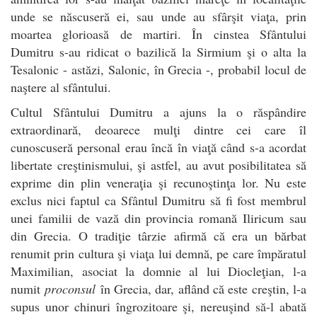
unde se născuseră ei, sau unde au sfârşit viaţa, prin
moartea glorioasă de martiri. În cinstea Sfântului
Dumitru s-au ridicat o bazilică la Sirmium şi o alta la
Tesalonic - astăzi, Salonic, în Grecia -, probabil locul de
naştere al sfântului.
Cultul Sfântului Dumitru a ajuns la o răspândire
extraordinară, deoarece mulţi dintre cei care îl
cunoscuseră personal erau încă în viaţă când s-a acordat
libertate creştinismului, şi astfel, au avut posibilitatea să
exprime din plin veneraţia şi recunoştinţa lor. Nu este
exclus nici faptul ca Sfântul Dumitru să fi fost membrul
unei familii de vază din provincia romană Iliricum sau
din Grecia. O tradiţie târzie afirmă că era un bărbat
renumit prin cultura şi viaţa lui demnă, pe care împăratul
Maximilian, asociat la domnie al lui Diocleţian, l-a
numit
proconsul
în Grecia, dar, aflând că este creştin, l-a
supus unor chinuri îngrozitoare şi, nereuşind să-l abată