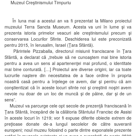
Muzeul Creştinismului Timpuriu
În luna mai a acestui an va fi prezentat la Milano proiectul
muzeului Terra Sancta Museum. Acesta va uni în lume şi va
prezenta istoria primelor veacuri ale creştinismului precum şi
conservarea Locurilor Sfinte. Deschiderea lui este preconizată
pentru 2015, în Ierusalim, Israel (Ţara Sfântă).
Părintele Pizzaballa, directorul misiunii franciscane în Ţara
Sfântă, a declarat că „trebuie să ne cunoaştem mai bine istoria
pentru a avea un sens al apartenenţei mai profund, o identitate
mai bine conturată. […] Proiectul are diverse origini, iar ca toate
lucrurile naştere din necesitatea de a face ordine în propria
noastră casă pentru a înţelege ce avem, dar şi pentru că am
conştientizat că în aceste locuri sfinte noi şi creştinii noştri avem
nevoie nu doar de un loc de muncă şi de pâine, dar şi de un
sens”.
Muzeul va parcurge cele opt secole de prezenţă franciscană în
Ţara Sfântă, începând de la călătoria Sfântului Francisc de Assisi
în aceste locuri în 1219; vor fi expuse diferite obiecte extrem de
preţioase donate de-a lungul secolelor de către suveranii
europeni; noul muzeu folosind o parte dintre exponatele prezente