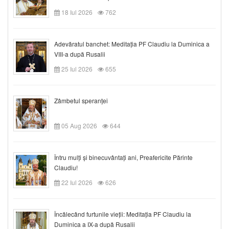
18 Iul 2026
762
Adevăratul banchet: Meditația PF Claudiu la Duminica a
VIII-a după Rusalii
25 Iul 2026
655
Zâmbetul speranței
05 Aug 2026
644
Întru mulți și binecuvântați ani, Preafericite Părinte
Claudiu!
22 Iul 2026
626
Încălecând furtunile vieții: Meditația PF Claudiu la
Duminica a IX-a după Rusalii