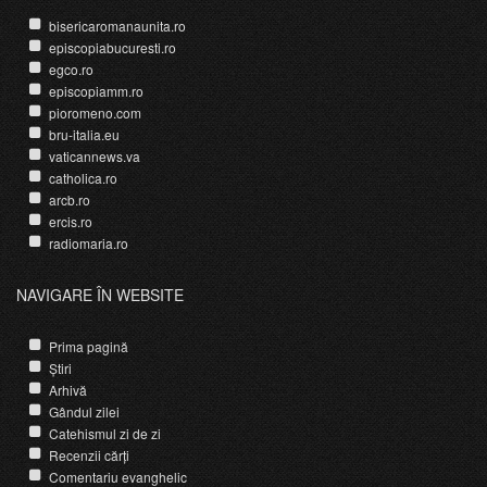
bisericaromanaunita.ro
episcopiabucuresti.ro
egco.ro
episcopiamm.ro
pioromeno.com
bru-italia.eu
vaticannews.va
catholica.ro
arcb.ro
ercis.ro
radiomaria.ro
NAVIGARE ÎN WEBSITE
Prima pagină
Știri
Arhivă
Gândul zilei
Catehismul zi de zi
Recenzii cărți
Comentariu evanghelic