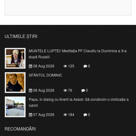
ULTIMELE ȘTIRI
MUNTELE LUPTEI: Meditația PF Claudiu la Duminica a X-a
după Rusalii
08 Aug 2026
125
0
SFÂNTUL DOMINIC
08 Aug 2026
76
0
Papa, în dialog cu tinerii la Assisi: Să construim o civilizație a
iubirii
07 Aug 2026
184
0
RECOMANDĂRI