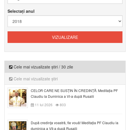
Selectați anul
Cele mai vizualizate știri / 30 zile
Cele mai vizualizate știri
CELOR CARE NE SUSȚIN ÎN CREDINȚĂ: Meditația PF
Claudiu la Duminica a VI-a după Rusalii
11 Iul 2026
803
După credinţa voastră, fie vouă! Meditația PF Claudiu la
duminica a VII-a după Rusalii