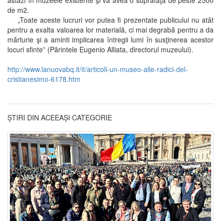
astăzi în muzeele existente şi va avea o suprafaţă de peste 2500
de m2.
„Toate aceste lucruri vor putea fi prezentate publicului nu atât
pentru a exalta valoarea lor materială, ci mai degrabă pentru a da
mărturie şi a aminti implicarea întregii lumi în susţinerea acestor
locuri sfinte” (Părintele Eugenio Alliata, directorul muzeului).
http://www.lanuovabq.it/it/articoli-un-museo-alle-radici-del-
cristianesimo-6178.htm
ȘTIRI DIN ACEEAȘI CATEGORIE