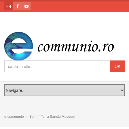
e-communio
Știri
Terra Sancta Museum