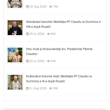
05 Aug 2026
706
Adevăratul banchet: Meditația PF Claudiu la Duminica a
VIII-a după Rusalii
25 Iul 2026
664
Întru mulți și binecuvântați ani, Preafericite Părinte
Claudiu!
22 Iul 2026
639
Încălecând furtunile vieții: Meditația PF Claudiu la
Duminica a IX-a după Rusalii
01 Aug 2026
568