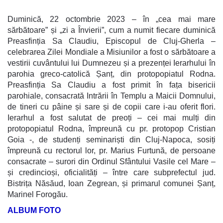
Duminică, 22 octombrie 2023 – în „cea mai mare
sărbătoare” și „zi a Învierii”, cum a numit fiecare duminică
Preasfinția Sa Claudiu, Episcopul de Cluj-Gherla –
celebrarea Zilei Mondiale a Misiunilor a fost o sărbătoare a
vestirii cuvântului lui Dumnezeu și a prezenței Ierarhului în
parohia greco-catolică Șanț, din protopopiatul Rodna.
Preasfinția Sa Claudiu a fost primit în fața bisericii
parohiale, consacrată Intrării în Templu a Maicii Domnului,
de tineri cu pâine și sare și de copii care i-au oferit flori.
Ierarhul a fost salutat de preoți – cei mai mulți din
protopopiatul Rodna, împreună cu pr. protopop Cristian
Goia -, de studenți seminariști din Cluj-Napoca, sosiți
împreună cu rectorul lor, pr. Marius Furtună, de persoane
consacrate – surori din Ordinul Sfântului Vasile cel Mare –
și credincioși, oficialități – între care subprefectul jud.
Bistrița Năsăud, Ioan Zegrean, și primarul comunei Șanț,
Marinel Forogău.
ALBUM FOTO