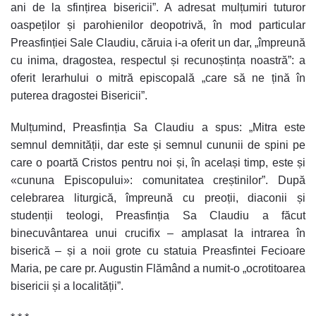
ani de la sfințirea bisericii”. A adresat mulțumiri tuturor
oaspeților și parohienilor deopotrivă, în mod particular
Preasfinției Sale Claudiu, căruia i-a oferit un dar, „împreună
cu inima, dragostea, respectul și recunoștința noastră”: a
oferit Ierarhului o mitră episcopală „care să ne țină în
puterea dragostei Bisericii”.
Mulțumind, Preasfinția Sa Claudiu a spus: „Mitra este
semnul demnității, dar este și semnul cununii de spini pe
care o poartă Cristos pentru noi și, în același timp, este și
«cununa Episcopului»: comunitatea creștinilor”. După
celebrarea liturgică, împreună cu preoții, diaconii și
studenții teologi, Preasfinția Sa Claudiu a făcut
binecuvântarea unui crucifix – amplasat la intrarea în
biserică – și a noii grote cu statuia Preasfintei Fecioare
Maria, pe care pr. Augustin Flămând a numit-o „ocrotitoarea
bisericii și a localității”.