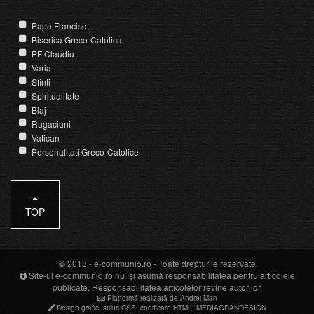
Papa Francisc
Biserica Greco-Catolica
PF Claudiu
Varia
Sfinti
Spiritualitate
Blaj
Rugaciuni
Vatican
Personalitati Greco-Catolice
TOP
© 2018 -
e-communio.ro
- Toate drepturile rezervate
Site-ul e-communio.ro nu își asumă responsabilitatea pentru articolele
publicate. Responsabilitatea articolelor revine autorilor.
Platformă realizată de Andrei Man
Design grafic
,
stiluri CSS
,
codificare HTML
:
MEDIAGRANDESIGN