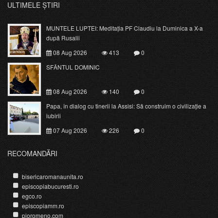
ULTIMELE ȘTIRI
MUNTELE LUPTEI: Meditația PF Claudiu la Duminica a X-a
după Rusalii
08 Aug 2026
413
0
SFÂNTUL DOMINIC
08 Aug 2026
140
0
Papa, în dialog cu tinerii la Assisi: Să construim o civilizație a
iubirii
07 Aug 2026
226
0
RECOMANDĂRI
bisericaromanaunita.ro
episcopiabucuresti.ro
egco.ro
episcopiamm.ro
pioromeno.com