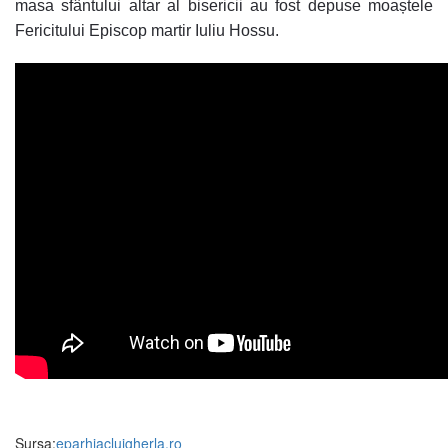
masa sfântului altar al bisericii au fost depuse moaștele
Fericitului Episcop martir Iuliu Hossu.
Sursa:
eparhiaclujgherla.ro