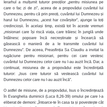
Ierarhul a mulțumit tuturor preoților „pentru misiunea pe
care o fac zi de zi”, aceea de a propovădui cuvântul lui
Dumnezeu, pentru că prin preoți, cuvântul lui Dumnezeu și
harul lui Dumnezeu, „acest har covârșitor”, ajunge la toți
credincioșii. În același timp, există tot în aceste vremuri
„misionari care își riscă viața, care trăiesc în junglă unde
întâlnesc popoare încă necreștinate și încearcă să
găsească o manieră de a le transmite cuvântul lui
Dumnezeu”. De aceea, Preasfinția Sa Claudiu a invitat la
rugăciune pentru misionari, pentru cei care vestesc
cuvântul lui Dumnezeu celor care nu l-au auzit încă. Dar, a
continuat, misiunea de a propovădui este încredințată
tuturor: „Isus cere tuturor să vestească cuvântul lui
Dumnezeu celor care nu l-au auzit încă”.
O astfel de misiune, de a propovădui, Isus o încredințează
în Evanghelia duminicii (Luca 8,26-39) omului pe care l-a
eliberat de demoni: „Întoarce-te în casa ta și povestește cât