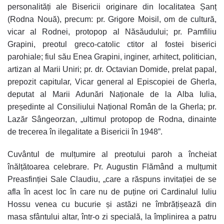
personalități ale Bisericii originare din localitatea Șanț
(Rodna Nouă), precum: pr.
Grigore Moisil
, om de cultură,
vicar al Rodnei, protopop al Năsăudului; pr. Pamfiliu
Grapini, preotul greco-catolic ctitor al fostei biserici
parohiale; fiul său
Enea Grapini
, inginer, arhitect, politician,
artizan al Marii Uniri;
pr. dr. Octavian Domide
, prelat papal,
prepozit capitular, Vicar general al Episcopiei de Gherla,
deputat al Marii Adunări Naționale de la Alba Iulia,
președinte al Consiliului Național Român de la Gherla; pr.
Lazăr Sângeorzan, „ultimul protopop de Rodna, dinainte
de trecerea în ilegalitate a Bisericii în 1948”.
Cuvântul de mulțumire al preotului paroh a încheiat
înălțătoarea celebrare. Pr. Augustin Flămând a mulțumit
Preasfinției Sale Claudiu, „care a răspuns invitației de se
afla în acest loc în care nu de puține ori Cardinalul Iuliu
Hossu venea cu bucurie și astăzi ne îmbrățișează din
masa sfântului altar, într-o zi specială, la împlinirea a patru