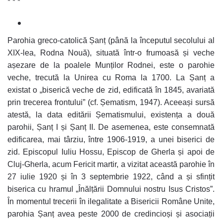
* * *
Parohia greco-catolică Șanț (până la începutul secolului al
XIX-lea, Rodna Nouă), situată într-o frumoasă și veche
așezare de la poalele Munților Rodnei, este o parohie
veche, trecută la Unirea cu Roma la 1700. La Șanț a
existat o „biserică veche de zid, edificată în 1845, avariată
prin trecerea frontului” (cf. Șematism, 1947). Aceeași sursă
atestă, la data editării Șematismului, existența a două
parohii, Șanț I și Șanț II. De asemenea, este consemnată
edificarea, mai târziu, între 1906-1919, a unei biserici de
zid. Episcopul Iuliu Hossu, Episcop de Gherla și apoi de
Cluj-Gherla, acum Fericit martir, a vizitat această parohie în
27 iulie 1920 și în 3 septembrie 1922, când a și sfințit
biserica cu hramul „Înălțării Domnului nostru Isus Cristos”.
În momentul trecerii în ilegalitate a Bisericii Române Unite,
parohia Șanț avea peste 2000 de credincioși și asociații