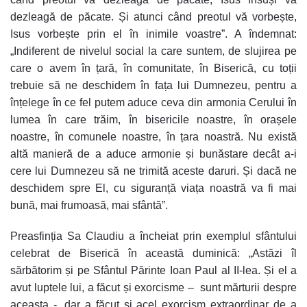
dezleagă de păcate. Și atunci când preotul vă vorbește,
Isus vorbește prin el în inimile voastre”. A îndemnat:
„Indiferent de nivelul social la care suntem, de slujirea pe
care o avem în țară, în comunitate, în Biserică, cu toții
trebuie să ne deschidem în fața lui Dumnezeu, pentru a
înțelege în ce fel putem aduce ceva din armonia Cerului în
lumea în care trăim, în bisericile noastre, în orașele
noastre, în comunele noastre, în țara noastră. Nu există
altă manieră de a aduce armonie și bunăstare decât a-i
cere lui Dumnezeu să ne trimită aceste daruri. Și dacă ne
deschidem spre El, cu siguranță viața noastră va fi mai
bună, mai frumoasă, mai sfântă”.
Preasfinția Sa Claudiu a încheiat prin exemplul sfântului
celebrat de Biserică în această duminică: „Astăzi îl
sărbătorim și pe Sfântul Părinte Ioan Paul al II-lea. Și el a
avut luptele lui, a făcut și exorcisme – sunt mărturii despre
aceasta -, dar a făcut și acel exorcism extraordinar de a