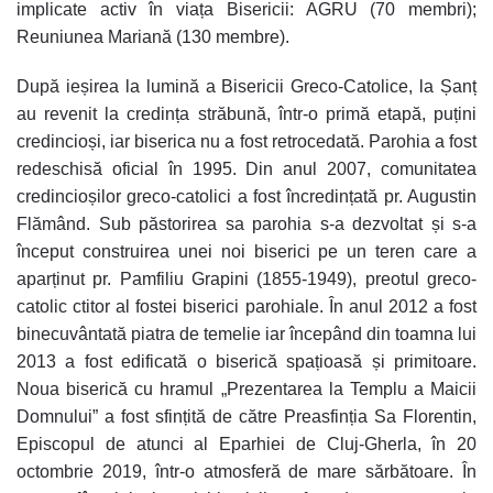
implicate activ în viața Bisericii: AGRU (70 membri);
Reuniunea Mariană (130 membre).
După ieșirea la lumină a Bisericii Greco-Catolice, la Șanț
au revenit la credința străbună, într-o primă etapă, puțini
credincioși, iar biserica nu a fost retrocedată. Parohia a fost
redeschisă oficial în 1995. Din anul 2007, comunitatea
credincioșilor greco-catolici a fost încredințată pr. Augustin
Flămând. Sub păstorirea sa parohia s-a dezvoltat și s-a
început construirea unei noi biserici pe un teren care a
aparținut pr. Pamfiliu Grapini (1855-1949), preotul greco-
catolic ctitor al fostei biserici parohiale. În anul 2012 a fost
binecuvântată piatra de temelie iar începând din toamna lui
2013 a fost edificată o biserică spațioasă și primitoare.
Noua biserică cu hramul „Prezentarea la Templu a Maicii
Domnului” a fost sfințită de către Preasfinția Sa Florentin,
Episcopul de atunci al Eparhiei de Cluj-Gherla, în 20
octombrie 2019, într-o atmosferă de mare sărbătoare. În