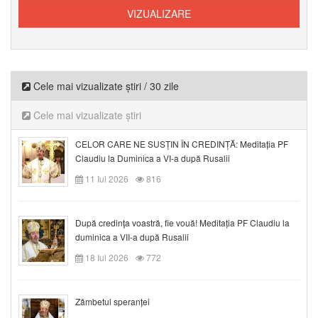
Cele mai vizualizate știri / 30 zile
Cele mai vizualizate știri
CELOR CARE NE SUSȚIN ÎN CREDINȚĂ: Meditația PF
Claudiu la Duminica a VI-a după Rusalii
11 Iul 2026
816
După credinţa voastră, fie vouă! Meditația PF Claudiu la
duminica a VII-a după Rusalii
18 Iul 2026
772
Zâmbetul speranței