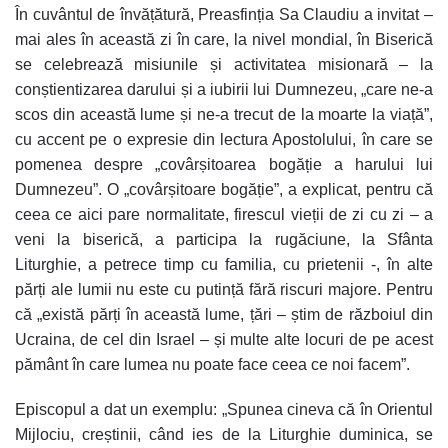
În cuvântul de învățătură, Preasfinția Sa Claudiu a invitat –
mai ales în această zi în care, la nivel mondial, în Biserică
se celebrează misiunile și activitatea misionară – la
conștientizarea darului și a iubirii lui Dumnezeu, „care ne-a
scos din această lume și ne-a trecut de la moarte la viață”,
cu accent pe o expresie din lectura Apostolului, în care se
pomenea despre „covârșitoarea bogăție a harului lui
Dumnezeu”. O „covârșitoare bogăție”, a explicat, pentru că
ceea ce aici pare normalitate, firescul vieții de zi cu zi – a
veni la biserică, a participa la rugăciune, la Sfânta
Liturghie, a petrece timp cu familia, cu prietenii -, în alte
părți ale lumii nu este cu putință fără riscuri majore. Pentru
că „există părți în această lume, țări – știm de războiul din
Ucraina, de cel din Israel – și multe alte locuri de pe acest
pământ în care lumea nu poate face ceea ce noi facem”.
Episcopul a dat un exemplu: „Spunea cineva că în Orientul
Mijlociu, creștinii, când ies de la Liturghie duminica, se