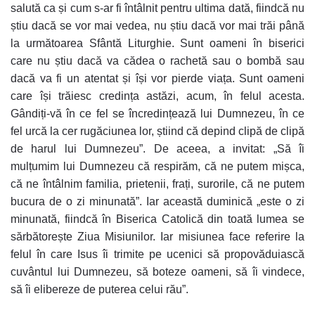
salută ca și cum s-ar fi întâlnit pentru ultima dată, fiindcă nu
știu dacă se vor mai vedea, nu știu dacă vor mai trăi până
la următoarea Sfântă Liturghie. Sunt oameni în biserici
care nu știu dacă va cădea o rachetă sau o bombă sau
dacă va fi un atentat și își vor pierde viața. Sunt oameni
care își trăiesc credința astăzi, acum, în felul acesta.
Gândiți-vă în ce fel se încredințează lui Dumnezeu, în ce
fel urcă la cer rugăciunea lor, știind că depind clipă de clipă
de harul lui Dumnezeu”. De aceea, a invitat: „Să îi
mulțumim lui Dumnezeu că respirăm, că ne putem mișca,
că ne întâlnim familia, prietenii, frați, surorile, că ne putem
bucura de o zi minunată”. Iar această duminică „este o zi
minunată, fiindcă în Biserica Catolică din toată lumea se
sărbătorește Ziua Misiunilor. Iar misiunea face referire la
felul în care Isus îi trimite pe ucenici să propovăduiască
cuvântul lui Dumnezeu, să boteze oameni, să îi vindece,
să îi elibereze de puterea celui rău”.