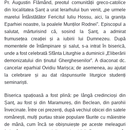
Pr. Augustin Flămând, preotul comunității greco-catolice
din localitatea Șanț a urat Ierarhului bun venit, „pe urmele
marelui Întâistătător Fericitul Iuliu Hossu, aici, la granița
Eparhiei noastre, la poalele Munților Rodnei”. Episcopul a
salutat, mărturisind că, sosind la Șanț, a admirat
frumusețea creației și a iubirii lui Dumnezeu. După
momentele de întâmpinare și salut, s-a intrat în biserică,
unde a fost celebrată Sfânta Liturghie a duminicii „Eliberării
demonizatului din ținutul Gherghesenilor”. A diaconat dc.
cancelar eparhial Ovidiu Marișca; de asemenea, au ajutat
la celebrare și au dat răspunsurile liturgice studenți
seminariști.
Biserica spațioasă a fost plină: pe lângă credincioși din
Șanț, au fost și din Maramureș, din Beclean, din parohii
învecinate. Între cei prezenți, după vechiul obicei din satele
românești, mulți purtau straie populare făurite cu măiestrie
de mână, cum încă se obișnuiește pe aceste meleaguri