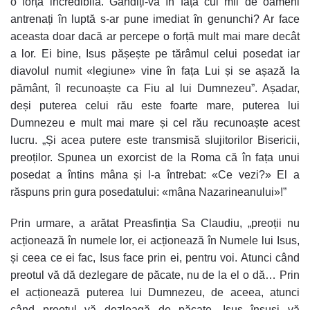
o forță incredibilă. Gândiți-vă în fața cui mii de oameni
antrenați în luptă s-ar pune imediat în genunchi? Ar face
aceasta doar dacă ar percepe o forță mult mai mare decât
a lor. Ei bine, Isus pășește pe tărâmul celui posedat iar
diavolul numit «legiune» vine în fața Lui și se așază la
pământ, îl recunoaște ca Fiu al lui Dumnezeu”. Așadar,
deși puterea celui rău este foarte mare, puterea lui
Dumnezeu e mult mai mare și cel rău recunoaște acest
lucru. „Și acea putere este transmisă slujitorilor Bisericii,
preoților. Spunea un exorcist de la Roma că în fața unui
posedat a întins mâna și l-a întrebat: «Ce vezi?» El a
răspuns prin gura posedatului: «mâna Nazarineanului»!”
Prin urmare, a arătat Preasfinția Sa Claudiu, „preoții nu
acționează în numele lor, ei acționează în Numele lui Isus,
și ceea ce ei fac, Isus face prin ei, pentru voi. Atunci când
preotul vă dă dezlegare de păcate, nu de la el o dă… Prin
el acționează puterea lui Dumnezeu, de aceea, atunci
când preotul vă dezleagă de păcate, Isus însuși vă