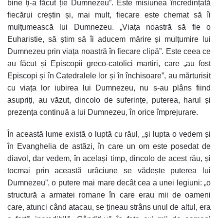
bine ți-a făcut ție Dumnezeu”. Este misiunea încredințată
fiecărui creștin și, mai mult, fiecare este chemat să îi
mulțumească lui Dumnezeu. „Viața noastră să fie o
Euharistie, să știm să îi aducem mărire și mulțumire lui
Dumnezeu prin viața noastră în fiecare clipă”. Este ceea ce
au făcut și Episcopii greco-catolici martiri, care „au fost
Episcopi și în Catedralele lor și în închisoare”, au mărturisit
cu viața lor iubirea lui Dumnezeu, nu s-au plâns fiind
asupriți, au văzut, dincolo de suferințe, puterea, harul și
prezența continuă a lui Dumnezeu, în orice împrejurare.
În această lume există o luptă cu răul, „și lupta o vedem și
în Evanghelia de astăzi, în care un om este posedat de
diavol, dar vedem, în același timp, dincolo de acest rău, și
tocmai prin această urâciune se vădește puterea lui
Dumnezeu”, o putere mai mare decât cea a unei legiuni: „o
structură a armatei romane în care erau mii de oameni
care, atunci când atacau, se țineau strâns unul de altul, era