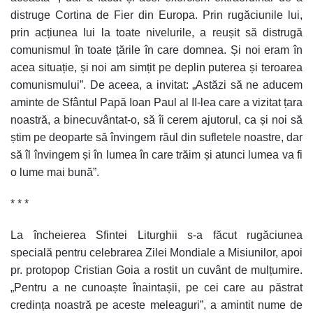
distruge Cortina de Fier din Europa. Prin rugăciunile lui,
prin acțiunea lui la toate nivelurile, a reușit să distrugă
comunismul în toate țările în care domnea. Și noi eram în
acea situație, și noi am simțit pe deplin puterea și teroarea
comunismului”. De aceea, a invitat: „Astăzi să ne aducem
aminte de Sfântul Papă Ioan Paul al II-lea care a vizitat țara
noastră, a binecuvântat-o, să îi cerem ajutorul, ca și noi să
știm pe deoparte să învingem răul din sufletele noastre, dar
să îl învingem și în lumea în care trăim și atunci lumea va fi
o lume mai bună”.
* * *
La încheierea Sfintei Liturghii s-a făcut rugăciunea
specială pentru celebrarea Zilei Mondiale a Misiunilor, apoi
pr. protopop Cristian Goia a rostit un cuvânt de mulțumire.
„Pentru a ne cunoaște înaintașii, pe cei care au păstrat
credința noastră pe aceste meleaguri”, a amintit nume de