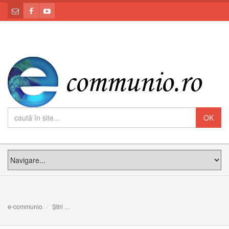
e-communio
Știri
FOTO/VIDEO: PS Claudiu în vizită pastorală în parohia 